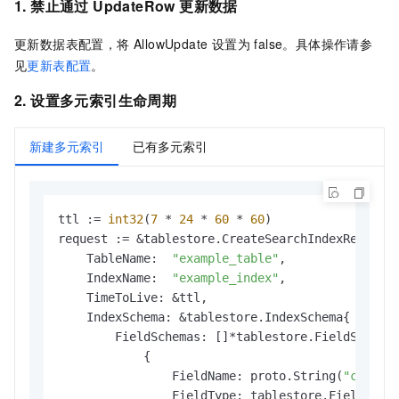
1. 禁止通过 UpdateRow 更新数据
更新数据表配置，将 AllowUpdate 设置为 false。具体操作请参
见
更新表配置
。
2. 设置多元索引生命周期
新建多元索引
已有多元索引
ttl := 
int32
(
7
 * 
24
 * 
60
 * 
60
)

request := &tablestore.CreateSearchIndexRequest{
    TableName:  
"example_table"
,

    IndexName:  
"example_index"
,

    TimeToLive: &ttl,

    IndexSchema: &tablestore.IndexSchema{

        FieldSchemas: []*tablestore.FieldSchema{
            {

                FieldName: proto.String(
"catego
                FieldType: tablestore.FieldType_