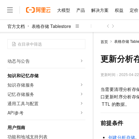
产品优势
大模型
产品
解决方案
权益
定价
功能特性
基础概念
官方文档
表格存储 Tablestore
使用限制
大模型
产品
解决方案
权益
定价
云市场
伙伴
服务
了解阿里云
精选产品
精选解决方案
普惠上云
产品定价
精选商城
成为销售伙伴
售前咨询
为什么选择阿里云
千问AI平台
表格存储 Tables
首页
快速入门
了解云产品的定价详情
大模型服务平台百炼
睿译宝，AI翻译排版一
普惠上云 官方力荐
分销伙伴
在线服务
网站建设
什么是云计算
大
产品计费
大模型服务与应用平台
上传文档即自动完成翻译和
云服务器38元/年起，超
更新分析
咨询伙伴
多端小程序
技术领先
动态与公告
云上成本管理
售后服务
千问大模型
GLM-5.2：长任务时代
官方推荐返现计划
大模型
大模型
精选产品
精选解决方案
Salesforce 国际版订阅
稳定可靠
管理和优化成本
多元化、高性能、安全可靠
推荐新用户得奖励，单订单
更新时间：
2025-04-22
知识和记忆存储
销售伙伴合作计划
自助服务
友盟天域
安全合规
人工智能与机器学习
AI
文本生成
知识存储服务
无影云电脑
Hermes Agent，打造
云工开物
当需要清理分析存
无影生态合作计划
在线服务
观测云
分析师报告
随时随地安全接入的云上超
自主进化，持久记忆，越用
高校专属算力普惠，学生认
记忆存储服务
计算
互联网应用开发
Qwen3.8-Max
口更新时序分析存
HOT
Salesforce On Alibaba C
工单服务
通用工具与配置
智能体时代全能旗舰模型
Tuya 物联网平台阿里云
研究报告与白皮书
TTL
的数据。
云解析DNS
快速拥有专属 OpenClaw
Consulting Partner 合
大数据
容器
免费试用
短信专区
API参考
蓝凌 OA
Qwen3.7-Plus
AI 大模型销售与服务生
现代化应用
存储
天池大赛
前提条件
能看、能想、能动手的多模
云原生大数据计算服务 Max
解决方案免费试用 新老
电子合同
用户指南
面向分析的企业级SaaS模
最高领取价值200元试用
安全
网络与CDN
AI 算法大赛
Qwen3-VL-Plus
功能和地域支持列表
创建分析存储
畅捷通