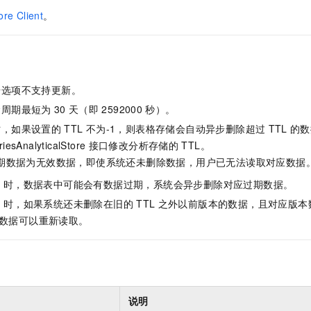
服务生态伙伴
视觉 Coding、空间感知、多模态思考等全面升级
1M上下文，专为长程任务能力而生
云工开物
企业应用
Night Plan 支持 Qwen 3.8-Max
AI 办公
NEW
ore Client
。
Red Hat
30+ 款产品免费体验
夜间 5 折，Qwen/Meoo/TokenPlan 客户专享
AI智能应用
科研合作
ERP
堂（旗舰版）
SUSE
智能客服
AI 应用构建
大模型原生
CRM
2个月
自动承接线索
建站小程序
Qoder
步选项不支持更新。
大模型服务平台百炼-应用模版
OA 办公系统
HOT
NEW
面向真实软件
个人版上线、团队版降价；千问3.8-Max首发发尝鲜
丰富多元化的应用模版和解决方案
命周期最短为
30
天（即
2592000
秒）。
力提升
财税管理
模板建站
时，如果设置的
TTL
不为-1，则表格存储会自动异步删除超过
TTL
的数
万有无界
大模型服务平台百炼-智能体
400电话
定制建站
iesAnalyticalStore
接口修改分析存储的
TTL。
的模型效果
灵活可视化地构建企业级 Agent
期数据为无效数据，即使系统还未删除数据，用户已无法读取对应数据
方案
广告营销
模板小程序
秒悟
人工智能平台 PAI
L
时，数据表中可能会有数据过期，系统会异步删除对应过期数据。
定制小程序
云端极速 AI 
新一代 AI 视频生成模型，深度适配广告营销等场景
AI Native 的算法工程平台，一站式完成建模、训练、推理服务部署
L
时，如果系统还未删除在旧的
TTL
之外以前版本的数据，且对应版本
APP 开发
数据可以重新读取。
建站系统
AI 应用
10分钟微调：让0.6B模型媲美235B模型
多模态数据信
依托云原生高可用架构,实现Dify私有化部署
用1%尺寸在特定领域达到大模型90%以上效果
说明