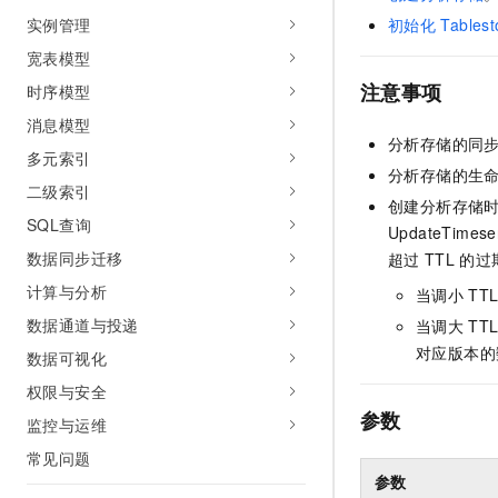
AI 产品 免费试用
网络
实例管理
安全
云开发大赛
初始化
Tablest
Tableau 订阅
1亿+ 大模型 tokens 和 
宽表模型
可观测
入门学习赛
中间件
AI空中课堂在线直播课
140+云产品 免费试用
注意事项
时序模型
大模型服务
上云与迁云
产品新客免费试用，最长1
数据库
消息模型
生态解决方案
分析存储的同
千问AI平台-Token Plan
企业出海
大模型ACA认证体验
多元索引
大数据计算
分析存储的生
助力企业全员 AI 认知与能
行业生态解决方案
二级索引
政企业务
创建分析存储
媒体服务
千问AI平台-模型体验
SQL查询
开发者生态解决方案
UpdateTimeser
在线体验全尺寸、多种模态
企业服务与云通信
数据同步迁移
超过
TTL
的过
AI 开发和 AI 应用解决
Happy 系列大模型
计算与分析
当调小
TT
域名与网站
数据通道与投递
当调大
TT
终端用户计算
对应版本的
数据可视化
Serverless
权限与安全
大模型解决方案
参数
监控与运维
开发工具
快速部署 Dify，高效搭建 
常见问题
迁移与运维管理
参数