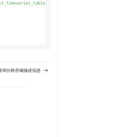
st_timeseries_table"
, analyticalStore)

查询分析存储描述信息