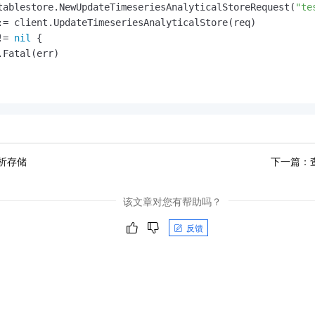
tablestore.NewUpdateTimeseriesAnalyticalStoreRequest(
"te
:= client.UpdateTimeseriesAnalyticalStore(req)

!= 
nil
 {

Fatal(err)

析存储
下一篇：
该文章对您有帮助吗？
反馈