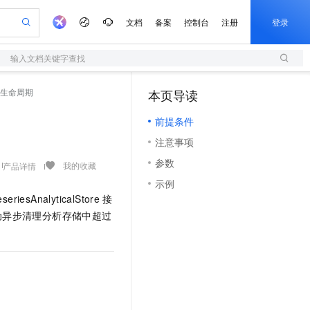
文档
备案
控制台
注册
登录
输入文档关键字查找
验
作计划
器
AI 活动
专业服务
服务伙伴合作计划
开发者社区
加入我们
服务平台百炼
阿里云 OPC 创新助力计划
生命周期
本页导读
（1）
一站式生成采购清单，支持单品或批量购买
S
可编辑精美 PPT 文稿
S产品伙伴计划（繁花）
峰会
造的大模型服务与应用开发平台
轻量应用服务器
Agency Agents：拥有专属领域专家
AI 生产力先锋
Al MaaS 服务伙伴赋能合作
域名
博文
Careers
至高可申请百万元
前提条件
性可伸缩的云计算服务
 轻松生成专业的 PPT
开启高性价比 AI 编程新体验
先锋实践拓展 AI 生产力的边界
快速构建应用程序和网站，即刻迈出上云第一步
多领域专家智能体,一键组建 AI 虚拟交付团队
Token 补贴，五大权
计划
海大会
伙伴信用分合作计划
商标
问答
社会招聘
注意事项
益加速 OPC 成功
S
帕鲁游戏服务器
数字证书管理服务（原SSL证书）
HappyHorse 打造一站式影视创作平台
飞天发布时刻
HOT
划
备案
电子书
校园招聘
参数
联机服务器，轻松开启游戏
视频创作，一键激活电商全链路生产力
全托管，含MySQL、PostgreSQL、SQL Server、MariaDB多引擎
实现全站HTTPS，呈现可信的WEB访问
所见，即是所愿
可视化编排打通从文字构思到成片全链路闭环
我的收藏
产品详情
更多支持
划
公司注册
镜像站
示例
视频生成
语音识别与合成
 智能体与工作流应用
短信服务
漫剧工坊：一站式动画创作平台
AI 实训营
seriesAnalyticalStore
接
合作伙伴培训与认证
划
上云迁移
的智能体编程平台
站生成，高效打造优质广告素材
通过阿里云百炼高效搭建AI应用,助力高效开发
快速生产连贯的高质量长漫剧
从基础到进阶，Agent 创客手把手教你
国内短信简单易用，安全可靠，秒级触达，全球覆盖200+国家和地区。
e-1.1-T2V
Qwen3-TTS-Flash
动异步清理分析存储中超过
lScope
我要反馈
查询合作伙伴
畅细腻的高质量视频
离线语音合成大模型，多语言方言自适应，低延迟高稳定
n Alibaba Cloud ISV 合作
代维服务
olarDB
建企业门户网站
大数据开发治理平台 DataWorks
10 分钟搭建微信、支付宝小程序
创新加速
ope
登录合作伙伴管理后台
我要建议
站，无忧落地极速上线
以可视化方式快速构建移动和 PC 门户网站
100%兼容MySQL、PostgreSQL，兼容Oracle，支持集中和分布式
高效部署网站，快速应用到小程序
Data Agent 驱动的一站式 Data+AI 开发治理平台
e-1.1-I2V
Cosyvoice-V3-Flash
安全
畅自然，细节丰富
高表现力语音合成大模型，语音克隆听感自然
我要投诉
上云场景组合购
伴
边界网络安全防护产品
漫剧创作，剧本、分镜、视频高效生成
覆盖90%+业务场景，专享组合折扣价
2V
VPN
Fun-ASR