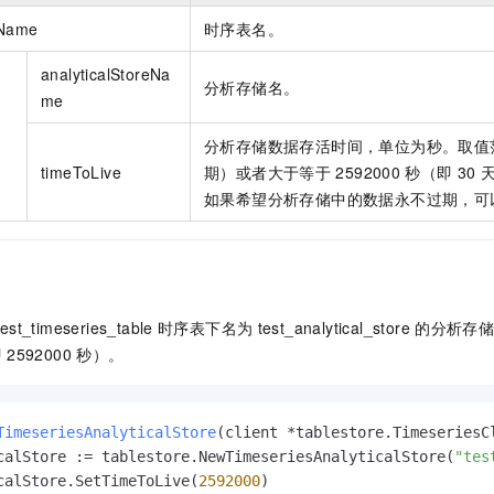
一个 AI 助手
即刻拥有 DeepSeek-R1 满血版
超强辅助，Bol
eName
时序表名。
在企业官网、通讯软件中为客户提供 AI 客服
多种方案随心选，轻松解锁专属 DeepSeek
analyticalStoreNa
分析存储名。
me
分析存储数据存活时间，单位为秒。取值
timeToLive
期）或者大于等于
2592000
秒（即
30
如果希望分析存储中的数据永不过期，可
test_timeseries_table
时序表下名为
test_analytical_store
的分析存
即
2592000
秒）。
TimeseriesAnalyticalStore
(client *tablestore.TimeseriesC
calStore := tablestore.NewTimeseriesAnalyticalStore(
"tes
calStore.SetTimeToLive(
2592000
)
