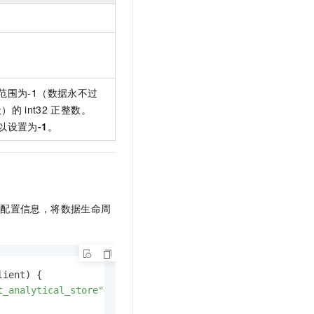
t.diy 一步搞定创意建站
构建大模型应用的安全防护体系
通过自然语言交互简化开发流程,全栈开发支持
通过阿里云安全产品对 AI 应用进行安全防护
范围为-1（数据永不过
天）的
int32
正整数。
以设置为
-1
。
储配置信息，将数据生命周
lient)
 {

t_analytical_store"
)
