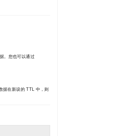
文戏情感细腻自然，动作戏激烈拳拳到肉，实现更强表演能力
支持中英文自由切换，具备更强的噪声鲁棒性
云聚AI 严选权益
SSL 证书
，一键激活高效办公新体验
精选AI产品，从模型到应用全链提效
堡垒机
AI 用量加速计划
应用
防火墙
、识别商机，让客服更高效、服务更出色。
新老同享，达量后返
千问办公
主机安全
NEW
的智能体编程平台
一站式AI生产力平台
AI 应用及服务市场
据。您也可以通过
伶鹊
企业级人与Agent协作平台，接入和调度多个数字员工
智能客服平台，对话机器人、对话分析、智能外呼
AI 应用
。
大模型服务平台百炼 - 全妙
大模型
应用创作平台
多模态内容创作工具，已接入 DeepSeek
数据在新设的
TTL
中，则
自然语言处理
数据标注
机器学习
息提取
与 AI 智能体进行实时音视频通话
从文本、图片、视频中提取结构化的属性信息
构建支持视频理解的 AI 音视频实时通话应用