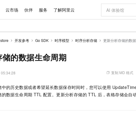
云市场
伙伴
服务
了解阿里云
AI 特惠
数据与 API
成为产品伙伴
企业增值服务
最佳实践
价格计算器
AI 场景体
基础软件
产品伙伴合
阿里云认证
市场活动
配置报价
大模型
tore
开发参考
Go SDK
时序模型
时序分析存储
更新分析存储的数据
自助选配和估算价格
步到位
域名与网站
智启 AI 普惠权益
产品生态集成认证中心
企业支持计划
云上春晚
Qwen Audio：打造专属 AI 语音助手
千问官方 MaaS 平台，为开发者和 Agent 而生，新用户赠送 1 亿 + tokens 额度
云服务器 EC
一句话生成原生
AI Coding
阿里云Maa
2026 阿里云
为企业打
数据集
Windows
大模型认证
模型
NEW
NEW
格式还原
值低价云产品抢先购
提供智能易用的域名与建站服务
至高享 1亿+免费 tokens，加速 Al 应用落地
Qwen-Audio-3.0-Realtime 端到端实时语音角色扮演
安全可靠、弹
输入一句话想法,
智能编程，一键
存储的数据生命周期
产品生态伙伴
专家技术服务
云上奥运之旅
弹性计算合作
阿里云中企出
手机三要素
宝塔 Linux
全部认证
价格优势
开源旗舰模型
对象存储 OSS
即刻拥有 DeepSeek-V4-Pro
阿里云 OPC 创新助力计划
云数据库 RD
一键部署幻兽
AI 电商营销
产品生态伙伴工作台
企业增值服务台
云栖战略参考
云存储合作计
云栖大会
身份实名认证
CentOS
训练营
推动算力普惠，释放技术红利
的大模型服务
最高返9万
真正可用的 1M 上下文,一次完成代码全链路开发
轻松解锁专属 DeepSeek-V4-Pro
至高百万元 Token 补贴，加速一人公司成长
稳定、安全、高性价比、高性能的云存储服务
一键购买专属
从图文生成到
复制 MD 格式
 05:34:28
云上的中国
数据库合作计
活动全景
短信
Docker
图片和
自进化智能体
人工智能平台 PAI
5 分钟轻松部署专属 QwenPaw
Token Plan 模型订阅计划
Qoder
高效搭建 AI
AI 广告创作
企业成长
大模型
NEW
HOT
信息公告
储中的历史数据或者希望延长数据保存时间时，您可以使用
UpdateTime
看见新力量
云网络合作计
OCR 文字识别
JAVA
级电脑
越聪明
证享300元代金券
一站式AI开发、训练和推理服务
Qwen3.8-Max 首发尝鲜，限时加量 10 倍，夜间低至2折
从聊天伙伴进化为能主动干活的本地数字员工
面向真实软件
图文、视频一
Kimi-K3
HappyHors
储的数据生命周期
TTL
配置。更新分析存储的
TTL
后，表格存储会自
NEW
魔搭 Mode
loud
服务实践
官网公告
Kimi 最新旗舰模型，长程编程与推理利器
让文字生成流
金融模力时刻
Salesforce O
版
发票查验
全能环境
Qoder CN
Claude Code + GStack 打造工程团队
千问办公，限时限量积分加倍
云原生数据库 P
低代码高效构
AI 建站
NEW
作计划
计划
创新中心
魔搭 ModelSc
健康状态
让AI从“聊天伙伴”进化为能干活的“数字员工”
覆盖公网/内网、递归/权威、移动APP等全场景解析服务
安装技能 GStack，拥有专属 AI 工程团队
你的AI工作搭子，覆盖日常办公高频场景
基于千问大模型等，支持代码智能生成、研发智能问答
0 代码专业建
客户案例
天气预报查询
操作系统
Deepseek-v4-pro
HappyHors
态合作计划
态智能体模型
旗舰 MoE 大模型，百万上下文与顶尖推理能力
图生视频，流
Compute
同享
容器服务 Kubernetes 版 ACK
万小智 AI 建站低至 15元/月
云防火墙
AI 短剧/漫剧
快递物流查询
WordPress
成为服务伙
高校合作
式云数据仓库
点，立即开启云上创新
提供一站式管理容器应用的 K8s 服务
送.CN域名，送备案服务码
云原生的云上
AI助力短剧
GLM-5.2
Wan2.7-T
。
Ubuntu