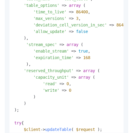
'table_options'
 => 
array
 (

'time_to_live'
 => 
86400
,

'max_versions'
 => 
3
,

'deviation_cell_version_in_sec'
 => 
86400
,

'allow_update'
 => 
false
    ), 

'stream_spec'
 => 
array
 (

'enable_stream'
 => 
true
,

'expiration_time'
 => 
168
     ),

'reserved_throughput'
 => 
array
 (

'capacity_unit'
 => 
array
 (

'read'
 => 
0
,

'write'
 => 
0
        )

    )

);

try
{

$client
->
updateTable
( 
$request
 );
