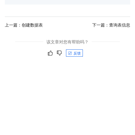
echo
"Update table succeeded."
;

} 
catch
 (
Exception
$e
) {

echo
"Update table failed."
;

}
上一篇：
创建数据表
下一篇：
查询表信息
该文章对您有帮助吗？
反馈