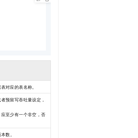
文戏情感细腻自然，动作戏激烈拳拳到肉，实现更强表演能力
支持中英文自由切换，具备更强的噪声鲁棒性
云聚AI 严选权益
SSL 证书
，一键激活高效办公新体验
精选AI产品，从模型到应用全链提效
堡垒机
AI 用量加速计划
应用
防火墙
、识别商机，让客服更高效、服务更出色。
新老同享，达量后返
千问办公
主机安全
NEW
的智能体编程平台
一站式AI生产力平台
AI 应用及服务市场
伶鹊
企业级人与Agent协作平台，接入和调度多个数字员工
智能客服平台，对话机器人、对话分析、智能外呼
AI 应用
大模型服务平台百炼 - 全妙
大模型
应用创作平台
多模态内容创作工具，已接入 DeepSeek
据表对应的表名称。
自然语言处理
或者预留写吞吐量设定，
数据标注
 write 应至少有一个非空，否
机器学习
息提取
与 AI 智能体进行实时音视频通话
从文本、图片、视频中提取结构化的属性信息
构建支持视频理解的 AI 音视频实时通话应用
大版本数。