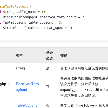
服务生态伙伴
视觉 Coding、空间感知、多模态思考等全面升级
1M上下文，专为长程任务能力而生
云工开物
企业应用
Night Plan 支持 Qwen 3.8-Max
AI 办公
NEW
ateTableRequest
 {

Red Hat
30+ 款产品免费体验
夜间 5 折，Qwen/Meoo/TokenPlan 客户专享
AI智能应用
科研合作
d
string
 table_name = 
1
;

ERP
堂（旗舰版）
SUSE
l
 ReservedThroughput reserved_throughput = 
2
;

智能客服
AI 应用构建
大模型原生
CRM
l
 TableOptions table_options = 
3
;

2个月
自动承接线索
l
 StreamSpecification stream_spec = 
4
;

建站小程序
Qoder
大模型服务平台百炼-应用模版
OA 办公系统
HOT
NEW
面向真实软件
个人版上线、团队版降价；千问3.8-Max首发发尝鲜
丰富多元化的应用模版和解决方案
力提升
财税管理
模板建站
万有无界
大模型服务平台百炼-智能体
400电话
定制建站
的模型效果
灵活可视化地构建企业级 Agent
是否
类型
描述
方案
广告营销
模板小程序
必选
秒悟
人工智能平台 PAI
定制小程序
云端极速 AI 
新一代 AI 视频生成模型，深度适配广告营销等场景
AI Native 的算法工程平台，一站式完成建模、训练、推理服务部署
string
是
更改预留读写吞吐量设置的数
APP 开发
将要更改的表的预留读吞吐量
建站系统
ughpu
ReservedThro
该设定将于一分钟后生效。
否
ughput
capacity_unit 中 read 和
则请求失败，返回错误。
AI 应用
10分钟微调：让0.6B模型媲美235B模型
多模态数据信
依托云原生高可用架构,实现Dify私有化部署
用1%尺寸在特定领域达到大模型90%以上效果
TableOptions
否
主要设置 TimeToLive 和最