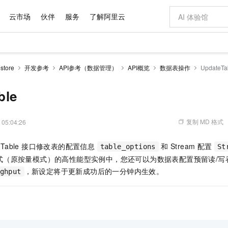
云市场
伙伴
服务
了解阿里云
AI 特惠
数据与 API
成为产品伙伴
企业增值服务
最佳实践
价格计算器
AI 场景体
基础软件
产品伙伴合
阿里云认证
市场活动
配置报价
大模型
tore
开发参考
API参考（数据管理）
API概览
数据表操作
UpdateTa
自助选配和估算价格
步到位
域名与网站
智启 AI 普惠权益
产品生态集成认证中心
企业支持计划
云上春晚
Qwen Audio：打造专属 AI 语音助手
千问官方 MaaS 平台，为开发者和 Agent 而生，新用户赠送 1 亿 + tokens 额度
云服务器 EC
一句话生成原生
AI Coding
阿里云Maa
2026 阿里云
为企业打
数据集
Windows
大模型认证
模型
NEW
NEW
格式还原
值低价云产品抢先购
提供智能易用的域名与建站服务
至高享 1亿+免费 tokens，加速 Al 应用落地
Qwen-Audio-3.0-Realtime 端到端实时语音角色扮演
安全可靠、弹
输入一句话想法,
智能编程，一键
ble
产品生态伙伴
专家技术服务
云上奥运之旅
弹性计算合作
阿里云中企出
手机三要素
宝塔 Linux
全部认证
价格优势
开源旗舰模型
对象存储 OSS
即刻拥有 DeepSeek-V4-Pro
阿里云 OPC 创新助力计划
云数据库 RD
一键部署幻兽
AI 电商营销
产品生态伙伴工作台
企业增值服务台
云栖战略参考
云存储合作计
云栖大会
身份实名认证
CentOS
训练营
推动算力普惠，释放技术红利
的大模型服务
最高返9万
真正可用的 1M 上下文,一次完成代码全链路开发
轻松解锁专属 DeepSeek-V4-Pro
至高百万元 Token 补贴，加速一人公司成长
稳定、安全、高性价比、高性能的云存储服务
一键购买专属
从图文生成到
复制 MD 格式
 05:04:26
云上的中国
数据库合作计
活动全景
短信
Docker
图片和
自进化智能体
人工智能平台 PAI
5 分钟轻松部署专属 QwenPaw
Token Plan 模型订阅计划
Qoder
高效搭建 AI
AI 广告创作
企业成长
大模型
NEW
HOT
信息公告
eTable 接口修改表的配置信息
和 Stream 配置
table_options
St
看见新力量
云网络合作计
OCR 文字识别
JAVA
级电脑
越聪明
证享300元代金券
一站式AI开发、训练和推理服务
Qwen3.8-Max 首发尝鲜，限时加量 10 倍，夜间低至2折
从聊天伙伴进化为能主动干活的本地数字员工
面向真实软件
图文、视频一
Kimi-K3
HappyHors
模式（原按量模式）的
高性能型实例中，您还可以为数据表配置预留读/写
NEW
魔搭 Mode
loud
服务实践
官网公告
Kimi 最新旗舰模型，长程编程与推理利器
让文字生成流
金融模力时刻
Salesforce O
版
发票查验
全能环境
，新设定将于更新成功后的一分钟内生效。
ghput
Qoder CN
Claude Code + GStack 打造工程团队
千问办公，限时限量积分加倍
云原生数据库 P
低代码高效构
AI 建站
NEW
作计划
计划
创新中心
魔搭 ModelSc
健康状态
让AI从“聊天伙伴”进化为能干活的“数字员工”
覆盖公网/内网、递归/权威、移动APP等全场景解析服务
安装技能 GStack，拥有专属 AI 工程团队
你的AI工作搭子，覆盖日常办公高频场景
基于千问大模型等，支持代码智能生成、研发智能问答
0 代码专业建
客户案例
天气预报查询
操作系统
Deepseek-v4-pro
HappyHors
态合作计划
态智能体模型
旗舰 MoE 大模型，百万上下文与顶尖推理能力
图生视频，流
Compute
同享
容器服务 Kubernetes 版 ACK
万小智 AI 建站低至 15元/月
云防火墙
AI 短剧/漫剧
快递物流查询
WordPress
成为服务伙
高校合作
式云数据仓库
点，立即开启云上创新
提供一站式管理容器应用的 K8s 服务
送.CN域名，送备案服务码
云原生的云上
AI助力短剧
GLM-5.2
Wan2.7-T
Ubuntu