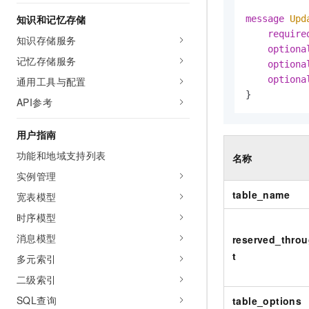
AI 产品 免费试用
网络
安全
云开发大赛
知识和记忆存储
message 
Upd
Tableau 订阅
1亿+ 大模型 tokens 和 
require
知识存储服务
可观测
入门学习赛
中间件
AI空中课堂在线直播课
optiona
140+云产品 免费试用
大模型服务
记忆存储服务
optiona
上云与迁云
产品新客免费试用，最长1
数据库
optiona
通用工具与配置
生态解决方案
千问AI平台-Token Plan
企业出海
}
大模型ACA认证体验
大数据计算
API参考
助力企业全员 AI 认知与能
行业生态解决方案
政企业务
媒体服务
千问AI平台-模型体验
用户指南
开发者生态解决方案
在线体验全尺寸、多种模态
功能和地域支持列表
企业服务与云通信
名称
AI 开发和 AI 应用解决
Happy 系列大模型
实例管理
域名与网站
table_name
宽表模型
终端用户计算
时序模型
消息模型
Serverless
reserved_thro
大模型解决方案
t
多元索引
开发工具
快速部署 Dify，高效搭建 
二级索引
迁移与运维管理
SQL查询
table_options