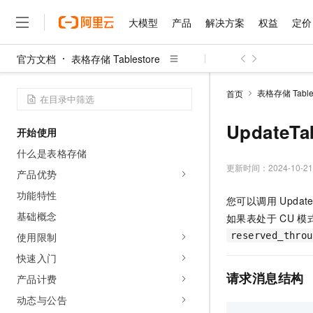
大模型
产品
解决方案
权益
定价
官方文档
表格存储 Tablestore
大模型
产品
解决方案
权益
定价
云市场
伙伴
服务
了解阿里云
精选产品
精选解决方案
普惠上云
产品定价
精选商城
成为销售伙伴
售前咨询
为什么选择阿里云
千问AI平台
表格存储 Tables
首页
了解云产品的定价详情
大模型服务平台百炼
睿译宝，AI翻译排版一
普惠上云 官方力荐
分销伙伴
在线服务
网站建设
什么是云计算
大
大模型服务与应用平台
上传文档即自动完成翻译和
云服务器38元/年起，超
UpdateTa
开始使用
咨询伙伴
多端小程序
技术领先
云上成本管理
售后服务
千问大模型
GLM-5.2：长任务时代
官方推荐返现计划
大模型
什么是表格存储
大模型
精选产品
精选解决方案
Salesforce 国际版订阅
稳定可靠
管理和优化成本
多元化、高性能、安全可靠
推荐新用户得奖励，单订单
更新时间：
2024-10-21
销售伙伴合作计划
产品优势
自助服务
友盟天域
安全合规
人工智能与机器学习
AI
文本生成
无影云电脑
Hermes Agent，打造
云工开物
功能特性
您可以调用 Updat
无影生态合作计划
在线服务
观测云
分析师报告
随时随地安全接入的云上超
自主进化，持久记忆，越用
高校专属算力普惠，学生认
计算
互联网应用开发
基础概念
Qwen3.8-Max
如果表处于
CU 
HOT
Salesforce On Alibaba C
工单服务
智能体时代全能旗舰模型
Tuya 物联网平台阿里云
研究报告与白皮书
使用限制
reserved_throu
云解析DNS
快速拥有专属 OpenClaw
Consulting Partner 合
大数据
容器
免费试用
短信专区
快速入门
蓝凌 OA
Qwen3.7-Plus
AI 大模型销售与服务生
现代化应用
存储
天池大赛
能看、能想、能动手的多模
请求消息结构
产品计费
云原生大数据计算服务 Max
解决方案免费试用 新老
电子合同
面向分析的企业级SaaS模
最高领取价值200元试用
安全
动态与公告
网络与CDN
AI 算法大赛
Qwen3-VL-Plus
畅捷通