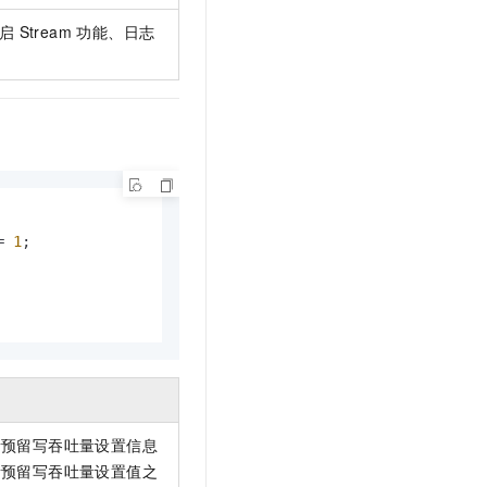
t.diy 一步搞定创意建站
构建大模型应用的安全防护体系
 Stream 功能、日志
通过自然语言交互简化开发流程,全栈开发支持
通过阿里云安全产品对 AI 应用进行安全防护
= 
1
;

者预留写吞吐量设置信息
者预留写吞吐量设置值之