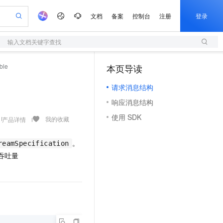
文档
备案
控制台
注册
登录
输入文档关键字查找
验
作计划
器
AI 活动
专业服务
服务伙伴合作计划
开发者社区
加入我们
服务平台百炼
阿里云 OPC 创新助力计划
ble
本页导读
（1）
一站式生成采购清单，支持单品或批量购买
S
可编辑精美 PPT 文稿
S产品伙伴计划（繁花）
峰会
造的大模型服务与应用开发平台
轻量应用服务器
Agency Agents：拥有专属领域专家
AI 生产力先锋
Al MaaS 服务伙伴赋能合作
域名
博文
Careers
至高可申请百万元
请求消息结构
性可伸缩的云计算服务
 轻松生成专业的 PPT
开启高性价比 AI 编程新体验
先锋实践拓展 AI 生产力的边界
快速构建应用程序和网站，即刻迈出上云第一步
多领域专家智能体,一键组建 AI 虚拟交付团队
Token 补贴，五大权
计划
海大会
伙伴信用分合作计划
商标
问答
社会招聘
响应消息结构
益加速 OPC 成功
S
帕鲁游戏服务器
数字证书管理服务（原SSL证书）
HappyHorse 打造一站式影视创作平台
飞天发布时刻
HOT
划
备案
电子书
校园招聘
使用 SDK
联机服务器，轻松开启游戏
视频创作，一键激活电商全链路生产力
全托管，含MySQL、PostgreSQL、SQL Server、MariaDB多引擎
实现全站HTTPS，呈现可信的WEB访问
所见，即是所愿
可视化编排打通从文字构思到成片全链路闭环
我的收藏
产品详情
更多支持
划
公司注册
镜像站
视频生成
语音识别与合成
 智能体与工作流应用
短信服务
漫剧工坊：一站式动画创作平台
AI 实训营
。
合作伙伴培训与认证
reamSpecification
划
上云迁移
的智能体编程平台
站生成，高效打造优质广告素材
通过阿里云百炼高效搭建AI应用,助力高效开发
快速生产连贯的高质量长漫剧
从基础到进阶，Agent 创客手把手教你
国内短信简单易用，安全可靠，秒级触达，全球覆盖200+国家和地区。
e-1.1-T2V
Qwen3-TTS-Flash
吞吐量
lScope
我要反馈
查询合作伙伴
畅细腻的高质量视频
离线语音合成大模型，多语言方言自适应，低延迟高稳定
n Alibaba Cloud ISV 合作
代维服务
olarDB
建企业门户网站
大数据开发治理平台 DataWorks
10 分钟搭建微信、支付宝小程序
创新加速
ope
登录合作伙伴管理后台
我要建议
站，无忧落地极速上线
以可视化方式快速构建移动和 PC 门户网站
100%兼容MySQL、PostgreSQL，兼容Oracle，支持集中和分布式
高效部署网站，快速应用到小程序
Data Agent 驱动的一站式 Data+AI 开发治理平台
e-1.1-I2V
Cosyvoice-V3-Flash
安全
畅自然，细节丰富
高表现力语音合成大模型，语音克隆听感自然
我要投诉
上云场景组合购
伴
边界网络安全防护产品
漫剧创作，剧本、分镜、视频高效生成
覆盖90%+业务场景，专享组合折扣价
2V
VPN
Fun-ASR