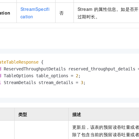
一个 AI 助手
即刻拥有 DeepSeek-R1 满血版
超强辅助，Bol
StreamSpecifi
Stream 的属性信息。如是否开启
在企业官网、通讯软件中为客户提供 AI 客服
多种方案随心选，轻松解锁专属 DeepSeek
ation
否
cation
过期时长。
ateTableResponse
 {

d
 ReservedThroughputDetails reserved_throughput_details 
d
 TableOptions table_options = 
2
;

l
 StreamDetails stream_details = 
3
;

类型
描述
更新后，该表的预留读吞吐量或
除了包含当前的预留读吞吐量或