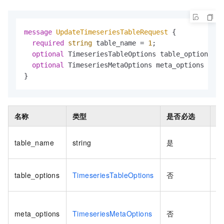
message 
UpdateTimeseriesTableRequest
 {

required
string
 table_name = 
1
;

optional
 TimeseriesTableOptions table_options = 
optional
 TimeseriesMetaOptions meta_options = 
3
;

}
名称
类型
是否必选
描
时
table_name
string
是
称
时
table_options
TimeseriesTableOptions
否
置
时
meta_options
TimeseriesMetaOptions
否
表