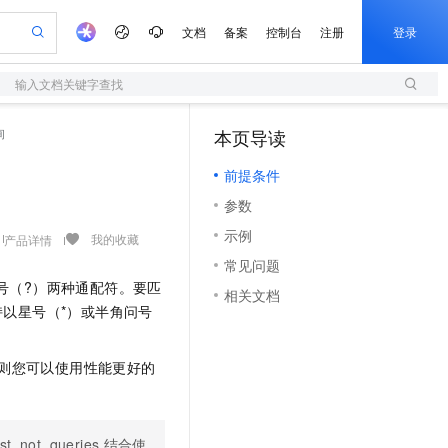
文档
备案
控制台
注册
登录
输入文档关键字查找
验
作计划
器
AI 活动
专业服务
服务伙伴合作计划
开发者社区
加入我们
服务平台百炼
阿里云 OPC 创新助力计划
询
本页导读
（1）
一站式生成采购清单，支持单品或批量购买
S
可编辑精美 PPT 文稿
S产品伙伴计划（繁花）
峰会
造的大模型服务与应用开发平台
轻量应用服务器
Agency Agents：拥有专属领域专家
AI 生产力先锋
Al MaaS 服务伙伴赋能合作
域名
博文
Careers
至高可申请百万元
前提条件
性可伸缩的云计算服务
 轻松生成专业的 PPT
开启高性价比 AI 编程新体验
先锋实践拓展 AI 生产力的边界
快速构建应用程序和网站，即刻迈出上云第一步
多领域专家智能体,一键组建 AI 虚拟交付团队
Token 补贴，五大权
计划
海大会
伙伴信用分合作计划
商标
问答
社会招聘
参数
益加速 OPC 成功
S
帕鲁游戏服务器
数字证书管理服务（原SSL证书）
HappyHorse 打造一站式影视创作平台
飞天发布时刻
HOT
划
备案
电子书
校园招聘
示例
联机服务器，轻松开启游戏
视频创作，一键激活电商全链路生产力
全托管，含MySQL、PostgreSQL、SQL Server、MariaDB多引擎
实现全站 HTTPS，呈现可信的 Web 访问
所见，即是所愿
可视化编排打通从文字构思到成片全链路闭环
我的收藏
产品详情
更多支持
划
公司注册
镜像站
常见问题
视频生成
语音识别与合成
 智能体与工作流应用
短信服务
漫剧工坊：一站式动画创作平台
AI 实训营
号（?）两种通配符。要匹
合作伙伴培训与认证
相关文档
划
上云迁移
的智能体编程平台
站生成，高效打造优质广告素材
通过阿里云百炼高效搭建AI应用,助力高效开发
快速生产连贯的高质量长漫剧
从基础到进阶，Agent 创客手把手教你
国内短信简单易用，安全可靠，秒级触达，全球覆盖200+国家和地区。
e-1.1-T2V
Qwen3-TTS-Flash
以星号（*）或半角问号
lScope
我要反馈
查询合作伙伴
畅细腻的高质量视频
离线语音合成大模型，多语言方言自适应，低延迟高稳定
n Alibaba Cloud ISV 合作
代维服务
olarDB
建企业门户网站
大数据开发治理平台 DataWorks
10 分钟搭建微信、支付宝小程序
创新加速
ope
登录合作伙伴管理后台
我要建议
站，无忧落地极速上线
以可视化方式快速构建移动和 PC 门户网站
100%兼容MySQL、PostgreSQL，兼容Oracle，支持集中和分布式
高效部署网站，快速应用到小程序
Data Agent 驱动的一站式 Data+AI 开发治理平台
则您可以使用性能更好的
e-1.1-I2V
Cosyvoice-V3-Flash
安全
畅自然，细节丰富
高表现力语音合成大模型，语音克隆听感自然
我要投诉
上云场景组合购
伴
边界网络安全防护产品
漫剧创作，剧本、分镜、视频高效生成
覆盖90%+业务场景，专享组合折扣价
2V
VPN
Fun-ASR
st_not_queries
结合使