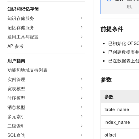
AI 产品 免费试用
网络
用。
安全
云开发大赛
知识和记忆存储
Tableau 订阅
1亿+ 大模型 tokens 和 
知识存储服务
可观测
入门学习赛
中间件
AI空中课堂在线直播课
140+云产品 免费试用
大模型服务
记忆存储服务
前提条件
上云与迁云
产品新客免费试用，最长1
数据库
通用工具与配置
生态解决方案
千问AI平台-Token Plan
企业出海
已初始化
OTS
大模型ACA认证体验
大数据计算
API参考
助力企业全员 AI 认知与能
行业生态解决方案
已创建数据表
政企业务
媒体服务
千问AI平台-模型体验
用户指南
已在数据表上
开发者生态解决方案
在线体验全尺寸、多种模态
功能和地域支持列表
企业服务与云通信
AI 开发和 AI 应用解决
参数
Happy 系列大模型
实例管理
域名与网站
宽表模型
终端用户计算
参数
时序模型
消息模型
Serverless
table_name
大模型解决方案
多元索引
开发工具
index_name
快速部署 Dify，高效搭建 
二级索引
迁移与运维管理
offset
SQL查询