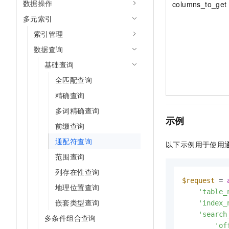
数据操作
columns_to_get
多元索引
索引管理
数据查询
基础查询
全匹配查询
精确查询
多词精确查询
示例
前缀查询
通配符查询
以下示例用于使用
范围查询
列存在性查询
$request
 = 
地理位置查询
'table_
嵌套类型查询
'index_
'search
多条件组合查询
'of