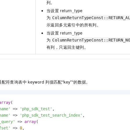
列。
当设置
return_type
为
ColumnReturnTypeConst::RETURN_A
示返回多元索引中的所有列。
当设置
return_type
为
ColumnReturnTypeConst::RETURN_N
有列，只返回主键列。
通配符查询表中
keyword
列值匹配"key*"的数据。
array
(

name'
 => 
'php_sdk_test'
,

name'
 => 
'php_sdk_test_search_index'
,

_query'
 => 
array
(

fset'
 => 
0
,
