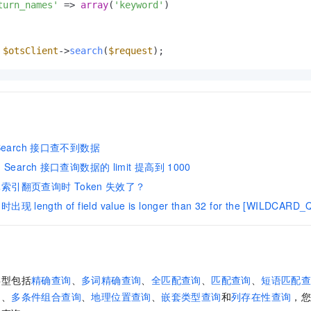
turn_names'
 => 
array
(
'keyword'
)

 
$otsClient
->
search
(
$request
);
earch
接口查不到数据
引
Search
接口查询数据的
limit
提高到
1000
元索引翻页查询时
Token
失效了？
询时出现
length of field value is longer than 32 for the [WILDCARD
类型包括
精确查询
、
多词精确查询
、
全匹配查询
、
匹配查询
、
短语匹配
询
、
多条件组合查询
、
地理位置查询
、
嵌套类型查询
和
列存在性查询
，