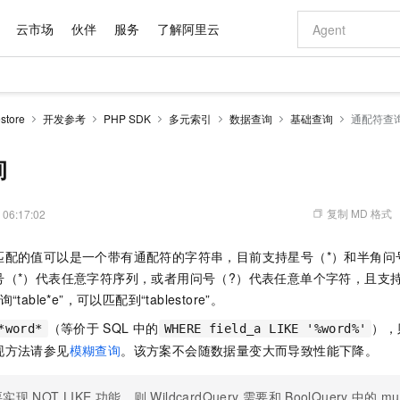
云市场
伙伴
服务
了解阿里云
AI 特惠
数据与 API
成为产品伙伴
企业增值服务
最佳实践
价格计算器
AI 场景体
基础软件
产品伙伴合
阿里云认证
市场活动
配置报价
大模型
tore
开发参考
PHP SDK
多元索引
数据查询
基础查询
通配符查
自助选配和估算价格
步到位
域名与网站
智启 AI 普惠权益
产品生态集成认证中心
企业支持计划
云上春晚
Qwen Audio：打造专属 AI 语音助手
千问官方 MaaS 平台，为开发者和 Agent 而生，新用户赠送 1 亿 + tokens 额度
云服务器 EC
一句话生成原生
AI Coding
阿里云Maa
2026 阿里云
为企业打
数据集
Windows
大模型认证
模型
NEW
NEW
格式还原
值低价云产品抢先购
提供智能易用的域名与建站服务
至高享 1亿+免费 tokens，加速 Al 应用落地
Qwen-Audio-3.0-Realtime 端到端实时语音角色扮演
安全可靠、弹
输入一句话想法,
智能编程，一键
询
产品生态伙伴
专家技术服务
云上奥运之旅
弹性计算合作
阿里云中企出
手机三要素
宝塔 Linux
全部认证
价格优势
开源旗舰模型
对象存储 OSS
即刻拥有 DeepSeek-V4-Pro
阿里云 OPC 创新助力计划
云数据库 RD
一键部署幻兽
AI 电商营销
产品生态伙伴工作台
企业增值服务台
云栖战略参考
云存储合作计
云栖大会
身份实名认证
CentOS
训练营
推动算力普惠，释放技术红利
的大模型服务
最高返9万
真正可用的 1M 上下文,一次完成代码全链路开发
轻松解锁专属 DeepSeek-V4-Pro
至高百万元 Token 补贴，加速一人公司成长
稳定、安全、高性价比、高性能的云存储服务
一键购买专属
从图文生成到
复制 MD 格式
 06:17:02
云上的中国
数据库合作计
活动全景
短信
Docker
图片和
自进化智能体
人工智能平台 PAI
5 分钟轻松部署专属 QwenPaw
Token Plan 模型订阅计划
Qoder
高效搭建 AI
AI 广告创作
企业成长
大模型
NEW
HOT
信息公告
匹配的值可以是一个带有通配符的字符串，目前支持星号（*）和半角问
看见新力量
云网络合作计
OCR 文字识别
JAVA
级电脑
越聪明
证享300元代金券
一站式AI开发、训练和推理服务
Qwen3.8-Max 首发尝鲜，限时加量 10 倍，夜间低至2折
从聊天伙伴进化为能主动干活的本地数字员工
面向真实软件
图文、视频一
Kimi-K3
HappyHors
号（*）代表任意字符序列，或者用问号（?）代表任意单个字符，且支持
NEW
魔搭 Mode
loud
服务实践
官网公告
Kimi 最新旗舰模型，长程编程与推理利器
让文字生成流
金融模力时刻
Salesforce O
版
able*e”，可以匹配到“tablestore”。
发票查验
全能环境
Qoder CN
Claude Code + GStack 打造工程团队
千问办公，限时限量积分加倍
云原生数据库 P
低代码高效构
AI 建站
NEW
作计划
计划
创新中心
魔搭 ModelSc
健康状态
让AI从“聊天伙伴”进化为能干活的“数字员工”
覆盖公网/内网、递归/权威、移动APP等全场景解析服务
安装技能 GStack，拥有专属 AI 工程团队
你的AI工作搭子，覆盖日常办公高频场景
基于千问大模型等，支持代码智能生成、研发智能问答
0 代码专业建
（等价于
SQL
中的
），
*word*
客户案例
WHERE field_a LIKE '%word%'
天气预报查询
操作系统
Deepseek-v4-pro
HappyHors
态合作计划
现方法请参见
模糊查询
。该方案不会随数据量变大而导致性能下降。
态智能体模型
旗舰 MoE 大模型，百万上下文与顶尖推理能力
图生视频，流
Compute
同享
容器服务 Kubernetes 版 ACK
万小智 AI 建站低至 15元/月
云防火墙
AI 短剧/漫剧
快递物流查询
WordPress
成为服务伙
高校合作
式云数据仓库
点，立即开启云上创新
提供一站式管理容器应用的 K8s 服务
送.CN域名，送备案服务码
云原生的云上
AI助力短剧
GLM-5.2
Wan2.7-T
Ubuntu
要实现
NOT LIKE
功能，则
WildcardQuery
需要和
BoolQuery
中的
mu