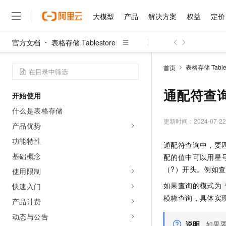
大模型
产品
解决方案
权益
定价
官方文档
表格存储 Tablestore
大模型
产品
解决方案
权益
定价
云市场
伙伴
服务
了解阿里云
精选产品
精选解决方案
普惠上云
产品定价
精选商城
成为销售伙伴
售前咨询
为什么选择阿里云
千问AI平台
表格存储 Tables
首页
了解云产品的定价详情
大模型服务平台百炼
睿译宝，AI翻译排版一
普惠上云 官方力荐
分销伙伴
在线服务
网站建设
什么是云计算
大
大模型服务与应用平台
上传文档即自动完成翻译和
云服务器38元/年起，超
通配符查
开始使用
咨询伙伴
多端小程序
技术领先
云上成本管理
售后服务
千问大模型
GLM-5.2：长任务时代
官方推荐返现计划
大模型
什么是表格存储
大模型
精选产品
精选解决方案
Salesforce 国际版订阅
稳定可靠
管理和优化成本
多元化、高性能、安全可靠
推荐新用户得奖励，单订单
更新时间：
2024-07-22
销售伙伴合作计划
产品优势
自助服务
友盟天域
安全合规
人工智能与机器学习
AI
文本生成
无影云电脑
Hermes Agent，打造
云工开物
功能特性
通配符查询中，要
无影生态合作计划
在线服务
观测云
分析师报告
随时随地安全接入的云上超
自主进化，持久记忆，越用
高校专属算力普惠，学生认
计算
互联网应用开发
基础概念
Qwen3.8-Max
配的值中可以用星
HOT
Salesforce On Alibaba C
工单服务
智能体时代全能旗舰模型
Tuya 物联网平台阿里云
研究报告与白皮书
（?）开头。例如查询“t
使用限制
云解析DNS
快速拥有专属 OpenClaw
Consulting Partner 合
大数据
容器
免费试用
短信专区
如果查询的模式为
快速入门
蓝凌 OA
Qwen3.7-Plus
AI 大模型销售与服务生
现代化应用
存储
天池大赛
模糊查询，具体实
能看、能想、能动手的多模
产品计费
云原生大数据计算服务 Max
解决方案免费试用 新老
电子合同
面向分析的企业级SaaS模
最高领取价值200元试用
安全
动态与公告
网络与CDN
AI 算法大赛
Qwen3-VL-Plus
畅捷通
说明
如果