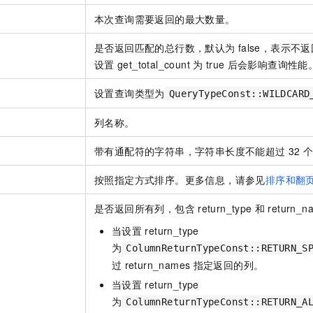
一个 AI 助手
即刻拥有 DeepSeek-R1 满血版
超强辅助，Bol
本次查询需要返回的最大数量。
在企业官网、通讯软件中为客户提供 AI 客服
多种方案随心选，轻松解锁专属 DeepSeek
是否返回匹配的总行数，默认为
false，表示
设置
get_total_count
为
true
后会影响查询性能
设置查询类型为
QueryTypeConst::WILDCARD
列名称。
带有通配符的字符串，字符串长度不能超过
32
按照指定方式排序。更多信息，请参见
排序和翻
是否返回所有列，包含
return_type
和
return_n
当设置
return_type
为
ColumnReturnTypeConst::RETURN_S
过
return_names
指定返回的列。
当设置
return_type
为
ColumnReturnTypeConst::RETURN_A