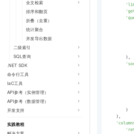
全文检索
'li
排序和翻页
'ge
'qu
折叠（去重）
统计聚合
并发导出数据
二级索引
            
SQL查询
        ),

'so
.NET SDK
命令行工具
IaC工具
API参考（实例管理）
            
API参考（数据管理）
            
开发支持
        )

    ),

'column
实践教程
're
解决方案