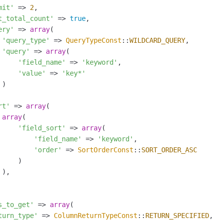
mit'
 => 
2
,

t_total_count'
 => 
true
,

ery'
 => 
array
(

'query_type'
 => 
QueryTypeConst
::
WILDCARD_QUERY
,

'query'
 => 
array
(

'field_name'
 => 
'keyword'
,

'value'
 => 
'key*'
)

rt'
 => 
array
(

array
(

'field_sort'
 => 
array
(

'field_name'
 => 
'keyword'
,

'order'
 => 
SortOrderConst
::
SORT_ORDER_ASC
    )

),

s_to_get'
 => 
array
(

turn_type'
 => 
ColumnReturnTypeConst
::
RETURN_SPECIFIED
,
