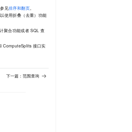
请参见
排序和翻页
。
可以使用折叠（去重）功能
计聚合功能或者
SQL
查
和
ComputeSplits
接口实
下一篇：
范围查询