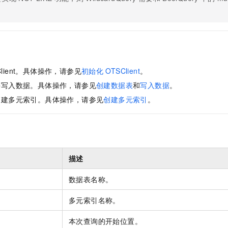
服务生态伙伴
视觉 Coding、空间感知、多模态思考等全面升级
1M上下文，专为长程任务能力而生
云工开物
企业应用
Night Plan 支持 Qwen 3.8-Max
AI 办公
NEW
Red Hat
30+ 款产品免费体验
夜间 5 折，Qwen/Meoo/TokenPlan 客户专享
AI智能应用
科研合作
ERP
堂（旗舰版）
SUSE
智能客服
AI 应用构建
大模型原生
CRM
2个月
自动承接线索
建站小程序
Qoder
大模型服务平台百炼-应用模版
OA 办公系统
HOT
NEW
Client。具体操作，请参见
初始化
OTSClient
。
面向真实软件
个人版上线、团队版降价；千问3.8-Max首发发尝鲜
丰富多元化的应用模版和解决方案
力提升
财税管理
模板建站
并写入数据。具体操作，请参见
创建数据表
和
写入数据
。
万有无界
大模型服务平台百炼-智能体
创建多元索引。具体操作，请参见
创建多元索引
。
400电话
定制建站
的模型效果
灵活可视化地构建企业级 Agent
方案
广告营销
模板小程序
秒悟
人工智能平台 PAI
定制小程序
云端极速 AI 
新一代 AI 视频生成模型，深度适配广告营销等场景
AI Native 的算法工程平台，一站式完成建模、训练、推理服务部署
APP 开发
描述
建站系统
数据表名称。
多元索引名称。
AI 应用
10分钟微调：让0.6B模型媲美235B模型
多模态数据信
依托云原生高可用架构,实现Dify私有化部署
用1%尺寸在特定领域达到大模型90%以上效果
本次查询的开始位置。