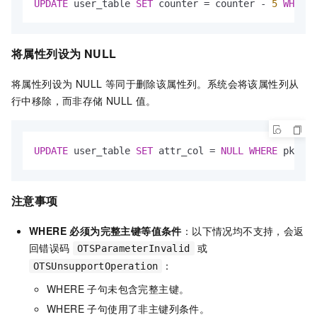
UPDATE
 user_table 
SET
 counter 
=
 counter 
-
5
WHERE
 
将属性列设为 NULL
将属性列设为 NULL 等同于删除该属性列。系统会将该属性列从
行中移除，而非存储 NULL 值。
UPDATE
 user_table 
SET
 attr_col 
=
NULL
WHERE
 pk_col
注意事项
WHERE 必须为完整主键等值条件
：以下情况均不支持，会返
回错误码
或
OTSParameterInvalid
：
OTSUnsupportOperation
WHERE 子句未包含完整主键。
WHERE 子句使用了非主键列条件。