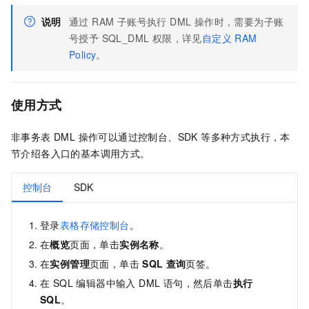
说明
通过 RAM 子账号执行 DML 操作时，需要为子账
号授予 SQL_DML 权限，详见
自定义
RAM
Policy
。
使用方式
非事务表 DML 操作可以通过控制台、SDK 等多种方式执行，本
节介绍各入口的基本调用方式。
控制台
SDK
登录
表格存储控制台
。
在
概览
页面，单击
实例名称
。
在
实例管理
页面，单击
SQL
查询
页签。
在 SQL 编辑器中输入 DML 语句，然后单击
执行
SQL
。