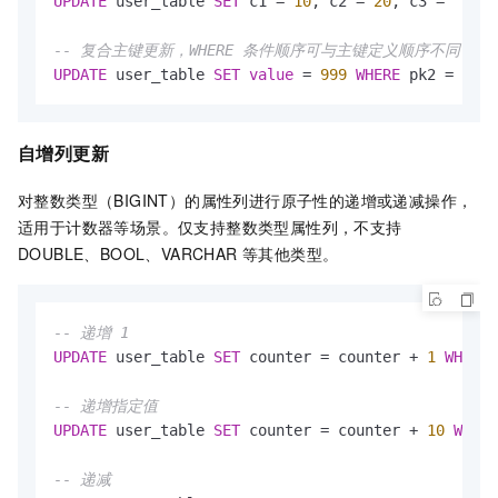
UPDATE
 user_table 
SET
 c1 
=
10
, c2 
=
20
, c3 
=
'upda
-- 复合主键更新，WHERE 条件顺序可与主键定义顺序不同
UPDATE
 user_table 
SET
value
=
999
WHERE
 pk2 
=
2
AN
自增列更新
对整数类型（BIGINT）的属性列进行原子性的递增或递减操作，
适用于计数器等场景。仅支持整数类型属性列，不支持
DOUBLE、BOOL、VARCHAR 等其他类型。
-- 递增 1
UPDATE
 user_table 
SET
 counter 
=
 counter 
+
1
WHERE
 
-- 递增指定值
UPDATE
 user_table 
SET
 counter 
=
 counter 
+
10
WHERE
-- 递减