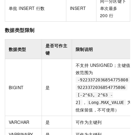
同一分区键下
单批 INSERT 行数
INSERT
单次最多
200 行
数据类型限制
是否可作主
数据类型
限制说明
键
不支持 UNSIGNED；主键值有
效范围为
~
-9223372036854775808
（
BIGINT
是
9223372036854775806
[-2^63, 2^63 -
，
为
2]
Long.MAX_VALUE
统保留值，不可使用）
VARCHAR
是
可作为主键列
VARBINARY
是
可作为主键列