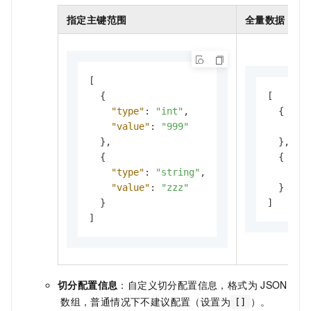
指定主键范围
全量数据
[
{
[
"type"
:
"int"
,
{
"value"
:
"999"
"ty
}
,
}
,
{
{
"type"
:
"string"
,
"ty
"value"
:
"zzz"
}
}
]
]
切分配置信息
：自定义切分配置信息，格式为
JSON
数组，普通情况下不建议配置（设置为
）。
[]