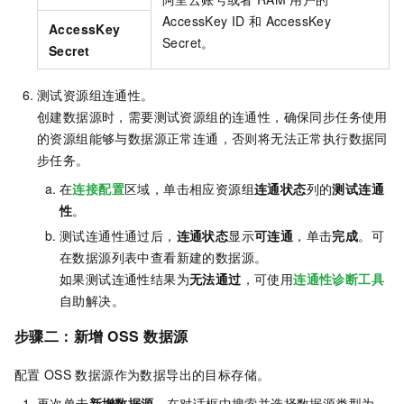
AccessKey ID
和
AccessKey
AccessKey
Secret。
Secret
测试资源组连通性。
创建数据源时，需要测试资源组的连通性，确保同步任务使用
的资源组能够与数据源正常连通，否则将无法正常执行数据同
步任务。
在
连接配置
区域，单击相应资源组
连通状态
列的
测试连通
性
。
测试连通性通过后，
连通状态
显示
可连通
，单击
完成
。可
在数据源列表中查看新建的数据源。
如果测试连通性结果为
无法通过
，可使用
连通性诊断工具
自助解决。
步骤二：新增
OSS
数据源
配置
OSS
数据源作为数据导出的目标存储。
再次单击
新增数据源
，在对话框中搜索并选择数据源类型为