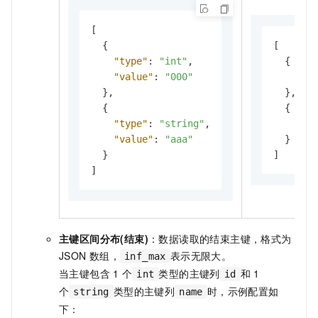
[
{
[
"type"
:
"int"
,
{
"value"
:
"000"
"ty
}
,
}
,
{
{
"type"
:
"string"
,
"ty
"value"
:
"aaa"
}
}
]
]
主键区间分布(结束)
：数据读取的结束主键，格式为
JSON
数组，
表示无限大。
inf_max
当主键包含
1
个
类型的主键列
和
1
int
id
个
类型的主键列
时，示例配置如
string
name
下：