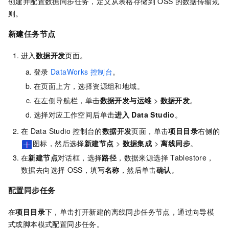
创建并配置数据同步任务，定义从表格存储到
OSS
的数据传输规
则。
新建任务节点
进入
数据开发
页面。
登录
DataWorks
控制台
。
在页面上方，选择资源组和地域。
在左侧导航栏，单击
数据开发与运维
>
数据开发
。
选择对应工作空间后单击
进入
Data Studio
。
在
Data Studio
控制台的
数据开发
页面，单击
项目目录
右侧的
图标，然后选择
新建节点
>
数据集成
>
离线同步
。
在
新建节点
对话框，选择
路径
，数据来源选择
Tablestore，
数据去向选择
OSS，填写
名称
，然后单击
确认
。
配置同步任务
在
项目目录
下，单击打开新建的离线同步任务节点，通过向导模
式或脚本模式配置同步任务。