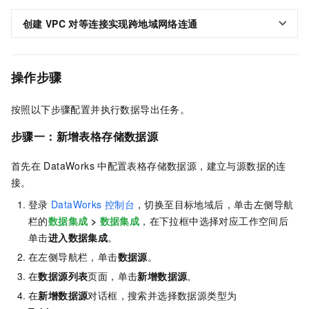
创建
VPC
对等连接实现跨地域网络连通
操作步骤
按照以下步骤配置并执行数据导出任务。
步骤一：新增
表格存储
数据源
首先在
DataWorks
中配置表格存储数据源，建立与源数据的连
接。
登录
DataWorks
控制台
，切换至目标地域后，单击左侧导航
栏的
数据集成
>
数据集成
，在下拉框中选择对应工作空间后
单击
进入数据集成
。
在左侧导航栏，单击
数据源
。
在
数据源列表
页面，单击
新增数据源
。
在
新增数据源
对话框，搜索并选择数据源类型为