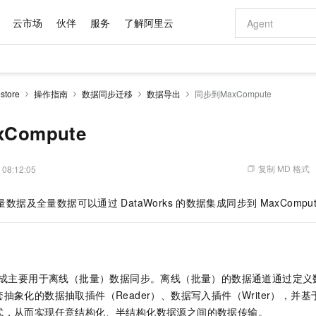
云市场
伙伴
服务
了解阿里云
AI 特惠
数据与 API
成为产品伙伴
企业增值服务
最佳实践
价格计算器
AI 场景体
基础软件
产品伙伴合
阿里云认证
市场活动
配置报价
大模型
tore
操作指南
数据同步迁移
数据导出
同步到MaxCompute
自助选配和估算价格
新方式
域名与网站
睿译宝，AI翻译排版一步到位
智启 AI 普惠权益
产品生态集成认证中心
企业支持计划
云上春晚
千问官方 MaaS 平台，为开发者和 Agent 而生，新用户赠送 1 亿 + tokens 额度
云服务器 EC
Qwen Aud
AI Coding
阿里云Maa
2026 阿里云
为企业打
数据集
Windows
大模型认证
模型
NEW
NEW
交付可用成果
值低价云产品抢先购
提供智能易用的域名与建站服务
上传文档即自动完成翻译和格式还原
至高享 1亿+免费 tokens，加速 Al 应用落地
安全可靠、弹
智能编程，一键
Compute
产品生态伙伴
专家技术服务
云上奥运之旅
弹性计算合作
阿里云中企出
手机三要素
宝塔 Linux
全部认证
价格优势
有专属领域专家
对象存储 OSS
GLM-5.2：长任务时代开源旗舰模型
阿里云 OPC 创新助力计划
云数据库 RD
即刻拥有 DeepS
AI 电商营销
产品生态伙伴工作台
企业增值服务台
云栖战略参考
云存储合作计
云栖大会
身份实名认证
CentOS
训练营
推动算力普惠，释放技术红利
的大模型服务
最高返9万
多领域专家智能体,一键组建 AI 虚拟交付团队
至高百万元 Token 补贴，加速一人公司成长
稳定、安全、高性价比、高性能的云存储服务
真正可用的 1M 上下文,一次完成代码全链路开发
轻松解锁专属 Dee
从图文生成到
复制 MD 格式
 08:12:05
云上的中国
数据库合作计
活动全景
短信
Docker
图片和
站式影视创作平台
人工智能平台 PAI
Hermes Agent，打造自进化智能体
Token Plan 模型订阅计划
Qoder
5 分钟轻松部署
AI 广告创作
企业成长
大模型
NEW
信息公告
量数据及全量数据可以通过
DataWorks
的数据集成同步到
MaxCompu
看见新力量
云网络合作计
OCR 文字识别
JAVA
级电脑
证享300元代金券
可视化编排打通从文字构思到成片全链路闭环
一站式AI开发、训练和推理服务
自主进化，持久记忆，越用越聪明
Qwen3.8-Max 首发尝鲜，限时加量 10 倍，夜间低至2折
面向真实软件
图文、视频一
Kimi-K3
HappyHors
NEW
魔搭 Mode
loud
服务实践
官网公告
Kimi 最新旗舰模型，长程编程与推理利器
让文字生成流
金融模力时刻
Salesforce O
版
发票查验
全能环境
Qoder CN
Claude Code + GStack 打造工程团队
千问办公，限时限量积分加倍
云原生数据库 P
低代码高效构
AI 建站
NEW
作计划
计划
创新中心
魔搭 ModelSc
健康状态
让AI从“聊天伙伴”进化为能干活的“数字员工”
覆盖公网/内网、递归/权威、移动APP等全场景解析服务
安装技能 GStack，拥有专属 AI 工程团队
你的AI工作搭子，覆盖日常办公高频场景
基于千问大模型等，支持代码智能生成、研发智能问答
0 代码专业建
客户案例
天气预报查询
操作系统
Deepseek-v4-pro
HappyHors
态合作计划
成主要用于离线（批量）数据同步。离线（批量）的数据通道通过定义
态智能体模型
旗舰 MoE 大模型，百万上下文与顶尖推理能力
图生视频，流
Compute
同享
容器服务 Kubernetes 版 ACK
万小智 AI 建站低至 15元/月
云防火墙
AI 短剧/漫剧
快递物流查询
WordPress
成为服务伙
高校合作
抽象化的数据抽取插件（Reader）、数据写入插件（Writer），并
式云数据仓库
点，立即开启云上创新
提供一站式管理容器应用的 K8s 服务
送.CN域名，送备案服务码
云原生的云上
AI助力短剧
GLM-5.2
Wan2.7-T
式，从而实现任意结构化、半结构化数据源之间的数据传输。
Ubuntu