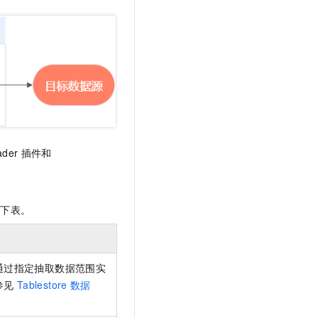
文戏情感细腻自然，动作戏激烈拳拳到肉，实现更强表演能力
支持中英文自由切换，具备更强的噪声鲁棒性
云聚AI 严选权益
SSL 证书
，一键激活高效办公新体验
精选AI产品，从模型到应用全链提效
堡垒机
AI 用量加速计划
应用
防火墙
、识别商机，让客服更高效、服务更出色。
新老同享，达量后返
千问办公
主机安全
NEW
的智能体编程平台
一站式AI生产力平台
AI 应用及服务市场
伶鹊
企业级人与Agent协作平台，接入和调度多个数字员工
智能客服平台，对话机器人、对话分析、智能外呼
ader
插件和
AI 应用
大模型服务平台百炼 - 全妙
大模型
应用创作平台
多模态内容创作工具，已接入 DeepSeek
见下表。
自然语言处理
数据标注
机器学习
通过指定抽取数据范围实
息提取
与 AI 智能体进行实时音视频通话
参见
Tablestore
数据
从文本、图片、视频中提取结构化的属性信息
构建支持视频理解的 AI 音视频实时通话应用