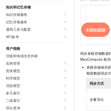
AI 产品 免费试用
网络
安全
云开发大赛
知识和记忆存储
Tableau 订阅
1亿+ 大模型 tokens 和 
知识存储服务
可观测
入门学习赛
中间件
AI空中课堂在线直播课
140+云产品 免费试用
大模型服务
记忆存储服务
上云与迁云
产品新客免费试用，最长1
数据库
通用工具与配置
生态解决方案
千问AI平台-Token Plan
企业出海
大模型ACA认证体验
大数据计算
API参考
助力企业全员 AI 认知与能
行业生态解决方案
政企业务
媒体服务
千问AI平台-模型体验
用户指南
开发者生态解决方案
同步表格存储数据
在线体验全尺寸、多种模态
功能和地域支持列表
企业服务与云通信
AI 开发和 AI 应用解决
MaxCompute
相关
Happy 系列大模型
实例管理
域名与网站
表格存储相关
宽表模型
根据数据同步
终端用户计算
时序模型
同步方式
消息模型
Serverless
大模型解决方案
多元索引
开发工具
快速部署 Dify，高效搭建 
全量导出
二级索引
迁移与运维管理
SQL查询