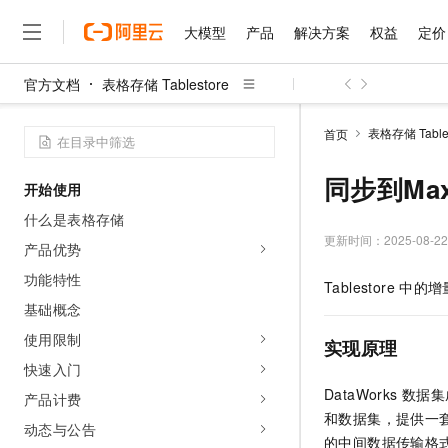
大模型
产品
解决方案
权益
定价
官方文档
表格存储 Tablestore
大模型
产品
解决方案
权益
定价
云市场
伙伴
服务
了解阿里云
精选产品
精选解决方案
普惠上云
产品定价
精选商城
成为销售伙伴
售前咨询
为什么选择阿里云
千问AI平台
表格存储 Tables
首页
了解云产品的定价详情
大模型服务平台百炼
千问办公，解锁你的工作
普惠上云 官方力荐
分销伙伴
在线服务
网站建设
什么是云计算
大
大模型服务与应用平台
企业级Agent产品，直接
云服务器38元/年起，超
同步到Max
开始使用
咨询伙伴
多端小程序
技术领先
云上成本管理
售后服务
千问大模型
Agency Agents：拥
官方推荐返现计划
大模型
什么是表格存储
大模型
精选产品
精选解决方案
Salesforce 国际版订阅
稳定可靠
管理和优化成本
多元化、高性能、安全可靠
推荐新用户得奖励，单订单
更新时间：
2025-08-22
销售伙伴合作计划
产品优势
自助服务
友盟天域
安全合规
人工智能与机器学习
AI
文本生成
无影云电脑
HappyHorse 打造一
云工开物
功能特性
Tablestore
中的增
无影生态合作计划
在线服务
观测云
分析师报告
随时随地安全接入的云上超
高校专属算力普惠，学生认
计算
互联网应用开发
基础概念
Qwen3.8-Max
HOT
Salesforce On Alibaba C
工单服务
智能体时代全能旗舰模型
Tuya 物联网平台阿里云
研究报告与白皮书
使用限制
云解析DNS
快速拥有专属 OpenClaw
Consulting Partner 合
实现原理
大数据
容器
免费试用
短信专区
快速入门
蓝凌 OA
Qwen3.7-Plus
AI 大模型销售与服务生
现代化应用
存储
天池大赛
DataWorks
数据集
能看、能想、能动手的多模
产品计费
云原生大数据计算服务 Max
解决方案免费试用 新老
电子合同
和数据集，提供一套
面向分析的企业级SaaS模
最高领取价值200元试用
安全
动态与公告
网络与CDN
AI 算法大赛
Qwen3-VL-Plus
的中间数据传输格
畅捷通