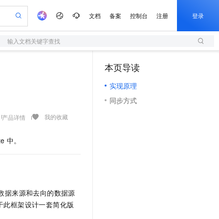
文档
备案
控制台
注册
登录
输入文档关键字查找
验
作计划
器
AI 活动
专业服务
服务伙伴合作计划
开发者社区
加入我们
服务平台百炼
阿里云 OPC 创新助力计划
本页导读
（1）
一站式生成采购清单，支持单品或批量购买
S
io：打造专属 AI 语音助手
S产品伙伴计划（繁花）
峰会
造的大模型服务与应用开发平台
轻量应用服务器
一句话生成原生可编辑精美 PPT 文稿
AI 生产力先锋
Al MaaS 服务伙伴赋能合作
域名
博文
Careers
至高可申请百万元
实现原理
性可伸缩的云计算服务
开启高性价比 AI 编程新体验
Qwen-Audio-3.0-Realtime 端到端实时语音角色扮演
输入一句话想法, 轻松生成专业的 PPT
先锋实践拓展 AI 生产力的边界
快速构建应用程序和网站，即刻迈出上云第一步
Token 补贴，五大权
计划
海大会
伙伴信用分合作计划
商标
问答
社会招聘
同步方式
益加速 OPC 成功
S
eek-V4-Pro
数字证书管理服务（原SSL证书）
一键部署幻兽帕鲁游戏服务器
飞天发布时刻
HOT
划
备案
电子书
校园招聘
pSeek-V4-Pro
视频创作，一键激活电商全链路生产力
全托管，含MySQL、PostgreSQL、SQL Server、MariaDB多引擎
实现全站HTTPS，呈现可信的WEB访问
一键购买专属联机服务器，轻松开启游戏
所见，即是所愿
我的收藏
产品详情
更多支持
划
公司注册
镜像站
视频生成
语音识别与合成
专属 QwenPaw
短信服务
漫剧工坊：一站式动画创作平台
AI 实训营
HOT
te
中。
合作伙伴培训与认证
划
上云迁移
的智能体编程平台
站生成，高效打造优质广告素材
从聊天伙伴进化为能主动干活的本地数字员工
快速生产连贯的高质量长漫剧
从基础到进阶，Agent 创客手把手教你
国内短信简单易用，安全可靠，秒级触达，全球覆盖200+国家和地区。
e-1.1-T2V
Qwen3-TTS-Flash
lScope
我要反馈
查询合作伙伴
畅细腻的高质量视频
离线语音合成大模型，多语言方言自适应，低延迟高稳定
n Alibaba Cloud ISV 合作
代维服务
olarDB
建企业门户网站
大数据开发治理平台 DataWorks
10 分钟搭建微信、支付宝小程序
创新加速
ope
登录合作伙伴管理后台
我要建议
站，无忧落地极速上线
以可视化方式快速构建移动和 PC 门户网站
100%兼容MySQL、PostgreSQL，兼容Oracle，支持集中和分布式
高效部署网站，快速应用到小程序
Data Agent 驱动的一站式 Data+AI 开发治理平台
e-1.1-I2V
Cosyvoice-V3-Flash
安全
数据来源和去向的数据源
畅自然，细节丰富
高表现力语音合成大模型，语音克隆听感自然
我要投诉
上云场景组合购
伴
基于此框架设计一套简化版
边界网络安全防护产品
漫剧创作，剧本、分镜、视频高效生成
覆盖90%+业务场景，专享组合折扣价
2V
VPN
Fun-ASR