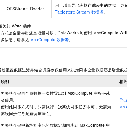
一个 AI 助手
即刻拥有 DeepSeek-R1 满血版
超强辅助，Bol
用于增量导出表格存储表中的数据。更
OTSStream Reader
在企业官网、通讯软件中为客户提供 AI 客服
多种方案随心选，轻松解锁专属 DeepSeek
Tablestore Stream
数据源
。
相关的
Write
插件
方式是全量导出还是增量同步，DataWorks
均使用
MaxCompute Writ
更多信息，请参见
MaxCompute
数据源
。
通过配置数据过滤并结合调度参数使用来决定同步全量数据还是增量数
说明
相
将表格存储的全量数据一次性导出到
MaxCompute
中备份或
者使用。
导
使用此同步方式时，只需执行一次离线同步任务即可，无需为
Max
离线同步任务配置调度属性。
将表格存储中新增和变化的数据定期同步到
MaxCompute
中