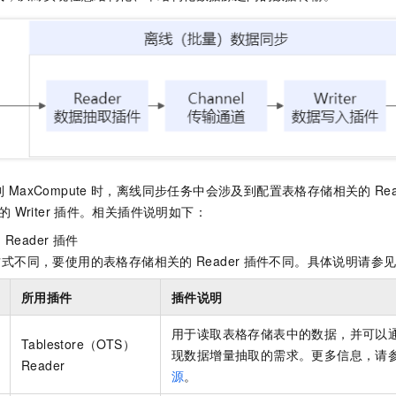
服务生态伙伴
视觉 Coding、空间感知、多模态思考等全面升级
1M上下文，专为长程任务能力而生
云工开物
企业应用
Night Plan 支持 Qwen 3.8-Max
AI 办公
NEW
Red Hat
30+ 款产品免费体验
夜间 5 折，Qwen/Meoo/TokenPlan 客户专享
AI智能应用
科研合作
ERP
堂（旗舰版）
SUSE
智能客服
AI 应用构建
大模型原生
CRM
2个月
自动承接线索
建站小程序
Qoder
大模型服务平台百炼-应用模版
OA 办公系统
HOT
NEW
面向真实软件
个人版上线、团队版降价；千问3.8-Max首发发尝鲜
丰富多元化的应用模版和解决方案
力提升
财税管理
模板建站
万有无界
大模型服务平台百炼-智能体
400电话
定制建站
到
MaxCompute
时，离线同步任务中会涉及到配置表格存储相关的
Re
的模型效果
灵活可视化地构建企业级 Agent
方案
广告营销
模板小程序
的
Writer
插件。相关插件说明如下：
秒悟
人工智能平台 PAI
的
Reader
插件
定制小程序
云端极速 AI 
新一代 AI 视频生成模型，深度适配广告营销等场景
AI Native 的算法工程平台，一站式完成建模、训练、推理服务部署
方式不同，要使用的表格存储相关的
Reader
插件不同。具体说明请参
APP 开发
所用插件
插件说明
建站系统
用于读取表格存储表中的数据，并可以
Tablestore（OTS）
AI 应用
10分钟微调：让0.6B模型媲美235B模型
多模态数据信
现数据增量抽取的需求。更多信息，请
Reader
依托云原生高可用架构,实现Dify私有化部署
用1%尺寸在特定领域达到大模型90%以上效果
源
。