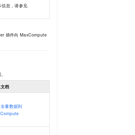
t.diy 一步搞定创意建站
构建大模型应用的安全防护体系
多信息，请参见
通过自然语言交互简化开发流程,全栈开发支持
通过阿里云安全产品对 AI 应用进行安全防护
er
插件向
MaxCompute
据。
关文档
出全量数据到
Compute