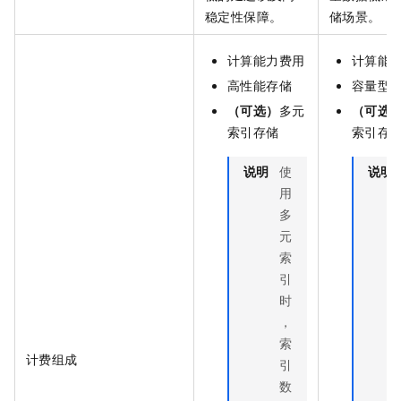
稳定性保障。
储场景。
计算能力费用
计算能
高性能存储
容量型
（可选）
多元
（可选
索引存储
索引存
说明
使
说明
用
多
元
索
引
时
，
索
计费组成
引
数