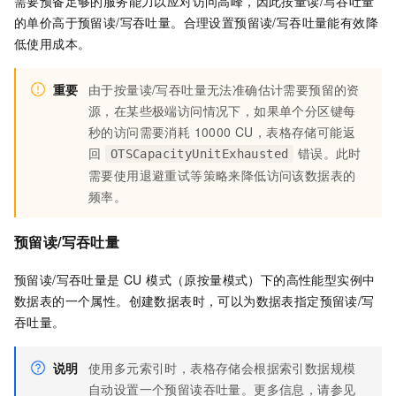
需要预备足够的服务能力以应对访问高峰，因此按量读/写吞吐量
的单价高于预留读/写吞吐量。合理设置预留读/写吞吐量能有效降
低使用成本。
重要
由于按量读/写吞吐量无法准确估计需要预留的资
源，在某些极端访问情况下，如果单个分区键每
秒的访问需要消耗 10000 CU，表格存储可能返
回
错误。此时
OTSCapacityUnitExhausted
需要使用退避重试等策略来降低访问该数据表的
频率。
预留读/写吞吐量
预留读/写吞吐量是
CU 模式（原按量模式）下的
高性能型实例中
数据表的一个属性。创建数据表时，可以为数据表指定预留读/写
吞吐量。
说明
使用多元索引时，表格存储会根据索引数据规模
自动设置一个预留读吞吐量。更多信息，请参见