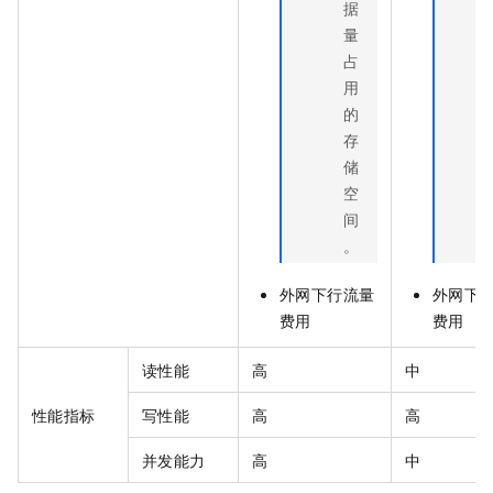
据
量
占
用
的
存
储
空
间
。
外网下行流量
外网下
费用
费用
读性能
高
中
性能指标
写性能
高
高
并发能力
高
中