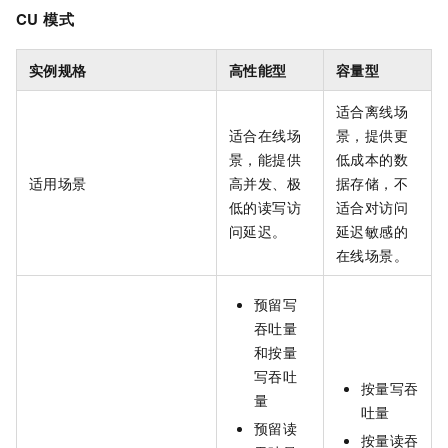
CU
模式
实例规格
高性能型
容量型
适合离线场
适合在线场
景，提供更
景，能提供
低成本的数
适用场景
高并发、极
据存储，不
低的读写访
适合对访问
问延迟。
延迟敏感的
在线场景。
预留写
吞吐量
和按量
写吞吐
按量写吞
量
吐量
预留读
按量读吞