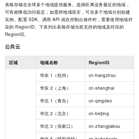
表格存储在全球多个地域提供服务。选择距离业务最近的地域，
可有效降低访问延迟；如需跨地域容灾，可在多个地域分别创建
实例。配置 SDK、调用 API 或在控制台操作时，需要使用地域对
应的 RegionID。下表列出表格存储当前支持的地域及对应的
RegionID。
公共云
区域
地域名称
RegionID
华东
1（杭州）
cn-hangzhou
华东
2（上海）
cn-shanghai
华北
1（青岛）
cn-qingdao
华北
2（北京）
cn-beijing
华北
3（张家口）
cn-zhangjiakou
华北
5（呼和浩特）
cn-huhehaote