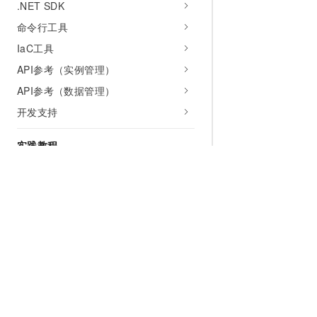
.NET SDK
命令行工具
IaC工具
API参考（实例管理）
API参考（数据管理）
开发支持
实践教程
解决方案
AI生态
最佳实践
服务支持
为什么选择阿里云
大模型
产品和定
常见问题
性能白皮书
什么是云计算
千问大模型
全部产品
视频专区
全球基础设施
大模型服务
免费试用