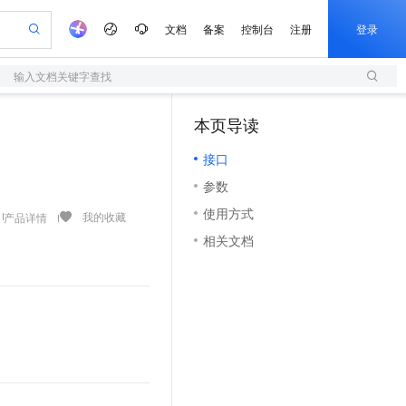
文档
备案
控制台
注册
登录
输入文档关键字查找
验
作计划
器
AI 活动
专业服务
服务伙伴合作计划
开发者社区
加入我们
服务平台百炼
阿里云 OPC 创新助力计划
本页导读
（1）
一站式生成采购清单，支持单品或批量购买
S
io：打造专属 AI 语音助手
S产品伙伴计划（繁花）
峰会
造的大模型服务与应用开发平台
轻量应用服务器
一句话生成原生可编辑精美 PPT 文稿
AI 生产力先锋
Al MaaS 服务伙伴赋能合作
域名
博文
Careers
至高可申请百万元
接口
性可伸缩的云计算服务
开启高性价比 AI 编程新体验
Qwen-Audio-3.0-Realtime 端到端实时语音角色扮演
输入一句话想法, 轻松生成专业的 PPT
先锋实践拓展 AI 生产力的边界
快速构建应用程序和网站，即刻迈出上云第一步
Token 补贴，五大权
计划
海大会
伙伴信用分合作计划
商标
问答
社会招聘
参数
益加速 OPC 成功
S
eek-V4-Pro
数字证书管理服务（原SSL证书）
一键部署幻兽帕鲁游戏服务器
飞天发布时刻
HOT
划
备案
电子书
校园招聘
使用方式
pSeek-V4-Pro
视频创作，一键激活电商全链路生产力
全托管，含MySQL、PostgreSQL、SQL Server、MariaDB多引擎
实现全站HTTPS，呈现可信的WEB访问
一键购买专属联机服务器，轻松开启游戏
所见，即是所愿
我的收藏
产品详情
更多支持
划
公司注册
镜像站
相关文档
视频生成
语音识别与合成
专属 QwenPaw
短信服务
漫剧工坊：一站式动画创作平台
AI 实训营
HOT
合作伙伴培训与认证
划
上云迁移
的智能体编程平台
站生成，高效打造优质广告素材
从聊天伙伴进化为能主动干活的本地数字员工
快速生产连贯的高质量长漫剧
从基础到进阶，Agent 创客手把手教你
国内短信简单易用，安全可靠，秒级触达，全球覆盖200+国家和地区。
e-1.1-T2V
Qwen3-TTS-Flash
lScope
我要反馈
查询合作伙伴
畅细腻的高质量视频
离线语音合成大模型，多语言方言自适应，低延迟高稳定
n Alibaba Cloud ISV 合作
代维服务
olarDB
建企业门户网站
大数据开发治理平台 DataWorks
10 分钟搭建微信、支付宝小程序
创新加速
ope
登录合作伙伴管理后台
我要建议
站，无忧落地极速上线
以可视化方式快速构建移动和 PC 门户网站
100%兼容MySQL、PostgreSQL，兼容Oracle，支持集中和分布式
高效部署网站，快速应用到小程序
Data Agent 驱动的一站式 Data+AI 开发治理平台
e-1.1-I2V
Cosyvoice-V3-Flash
安全
畅自然，细节丰富
高表现力语音合成大模型，语音克隆听感自然
我要投诉
上云场景组合购
伴
边界网络安全防护产品
漫剧创作，剧本、分镜、视频高效生成
覆盖90%+业务场景，专享组合折扣价
2V
VPN
Fun-ASR