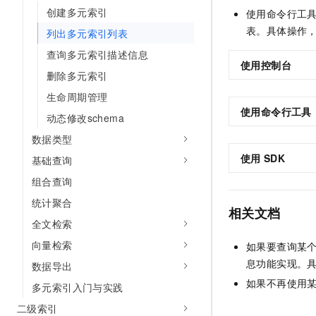
10 分钟在聊天系统中增加
创建多元索引
使用命令行工
专有云
表。具体操作
列出多元索引列表
查询多元索引描述信息
使用控制台
删除多元索引
生命周期管理
使用命令行工具
动态修改schema
数据类型
使用
SDK
基础查询
组合查询
统计聚合
相关文档
全文检索
向量检索
如果要查询某
息功能实现。
数据导出
如果不再使用
多元索引入门与实践
二级索引