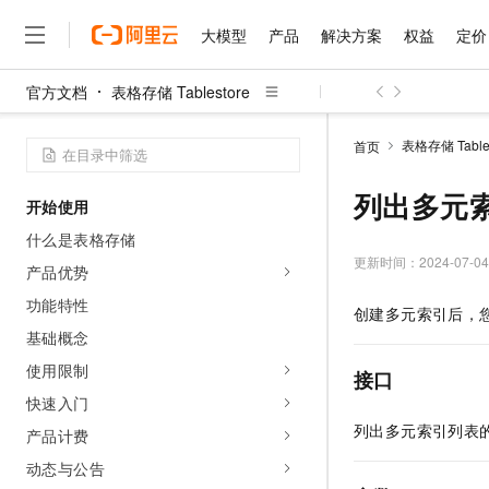
大模型
产品
解决方案
权益
定价
官方文档
表格存储 Tablestore
大模型
产品
解决方案
权益
定价
云市场
伙伴
服务
了解阿里云
精选产品
精选解决方案
普惠上云
产品定价
精选商城
成为销售伙伴
售前咨询
为什么选择阿里云
千问AI平台
表格存储 Tables
首页
了解云产品的定价详情
大模型服务平台百炼
千问办公，解锁你的工作
普惠上云 官方力荐
分销伙伴
在线服务
网站建设
什么是云计算
大
大模型服务与应用平台
企业级Agent产品，直接
云服务器38元/年起，超
列出多元
开始使用
咨询伙伴
多端小程序
技术领先
云上成本管理
售后服务
千问大模型
Agency Agents：拥
官方推荐返现计划
大模型
什么是表格存储
大模型
精选产品
精选解决方案
Salesforce 国际版订阅
稳定可靠
管理和优化成本
多元化、高性能、安全可靠
推荐新用户得奖励，单订单
更新时间：
2024-07-04
销售伙伴合作计划
产品优势
自助服务
友盟天域
安全合规
人工智能与机器学习
AI
文本生成
无影云电脑
HappyHorse 打造一
云工开物
功能特性
创建多元索引后，
无影生态合作计划
在线服务
观测云
分析师报告
随时随地安全接入的云上超
高校专属算力普惠，学生认
计算
互联网应用开发
基础概念
Qwen3.8-Max
HOT
Salesforce On Alibaba C
工单服务
智能体时代全能旗舰模型
Tuya 物联网平台阿里云
研究报告与白皮书
使用限制
云解析DNS
快速拥有专属 OpenClaw
Consulting Partner 合
接口
大数据
容器
免费试用
短信专区
快速入门
蓝凌 OA
Qwen3.7-Plus
AI 大模型销售与服务生
现代化应用
存储
天池大赛
列出多元索引列表
能看、能想、能动手的多模
产品计费
云原生大数据计算服务 Max
解决方案免费试用 新老
电子合同
面向分析的企业级SaaS模
最高领取价值200元试用
安全
动态与公告
网络与CDN
AI 算法大赛
Qwen3-VL-Plus
畅捷通