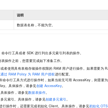
服务生态伙伴
视觉 Coding、空间感知、多模态思考等全面升级
1M上下文，专为长程任务能力而生
云工开物
企业应用
Night Plan 支持 Qwen 3.8-Max
AI 办公
NEW
Red Hat
30+ 款产品免费体验
夜间 5 折，Qwen/Meoo/TokenPlan 客户专享
AI智能应用
科研合作
ERP
说明
堂（旗舰版）
SUSE
智能客服
AI 应用构建
大模型原生
CRM
2个月
自动承接线索
数据表名称，不能为空。
建站小程序
Qoder
大模型服务平台百炼-应用模版
OA 办公系统
HOT
NEW
面向真实软件
个人版上线、团队版降价；千问3.8-Max首发发尝鲜
丰富多元化的应用模版和解决方案
力提升
财税管理
模板建站
万有无界
大模型服务平台百炼-智能体
400电话
定制建站
的模型效果
灵活可视化地构建企业级 Agent
、命令行工具或者
SDK
进行列出多元索引列表的操作。
方案
广告营销
模板小程序
列表操作之前，您需要完成如下准备工作。
秒悟
人工智能平台 PAI
定制小程序
云端极速 AI 
新一代 AI 视频生成模型，深度适配广告营销等场景
AI Native 的算法工程平台，一站式完成建模、训练、推理服务部署
号或者使用具有表格存储操作权限的
RAM
用户进行操作。如果需要为
R
见
通过
RAM Policy
为
RAM
用户授权
进行配置。
APP 开发
和命令行工具方式进行操作时，如果当前无可用
AccessKey，则需
建站系统
ssKey。具体操作，请参见
创建
AccessKey
。
。具体操作，请参见
数据表操作
。
AI 应用
10分钟微调：让0.6B模型媲美235B模型
多模态数据信
建多元索引。具体操作，请参见
创建多元索引
。
依托云原生高可用架构,实现Dify私有化部署
用1%尺寸在特定领域达到大模型90%以上效果
进行操作时，还需要完成初始化
Client。具体操作，请参见
初始化
OTSC