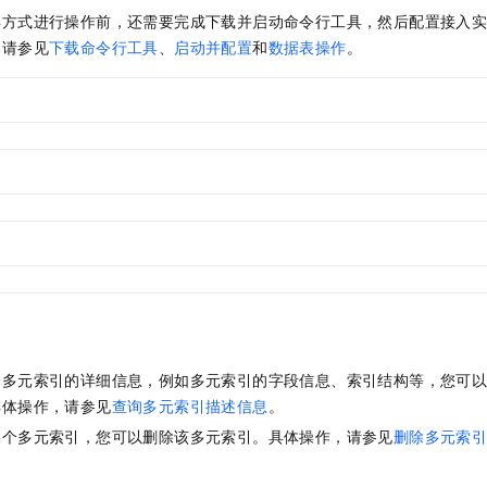
一个 AI 助手
即刻拥有 DeepSeek-R1 满血版
超强辅助，Bol
具方式进行操作前，还需要完成下载并启动命令行工具，然后配置接入
在企业官网、通讯软件中为客户提供 AI 客服
多种方案随心选，轻松解锁专属 DeepSeek
，请参见
下载命令行工具
、
启动并配置
和
数据表操作
。
个多元索引的详细信息，例如多元索引的字段信息、索引结构等，您可
具体操作，请参见
查询多元索引描述信息
。
某个多元索引，您可以删除该多元索引。具体操作，请参见
删除多元索