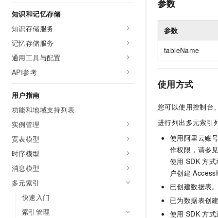
参数
AI 产品 免费试用
网络
安全
云开发大赛
知识和记忆存储
Tableau 订阅
1亿+ 大模型 tokens 和 
知识存储服务
可观测
入门学习赛
参数
中间件
AI空中课堂在线直播课
140+云产品 免费试用
大模型服务
记忆存储服务
上云与迁云
产品新客免费试用，最长1
tableName
数据库
通用工具与配置
生态解决方案
千问AI平台-Token Plan
企业出海
大模型ACA认证体验
大数据计算
API参考
助力企业全员 AI 认知与能
行业生态解决方案
使用方式
政企业务
媒体服务
千问AI平台-模型体验
用户指南
开发者生态解决方案
在线体验全尺寸、多种模态
您可以使用控制台
功能和地域支持列表
企业服务与云通信
AI 开发和 AI 应用解决
进行列出多元索引
Happy 系列大模型
实例管理
域名与网站
使用阿里云账
宽表模型
终端用户计算
作权限，请参
时序模型
使用
SDK
方式
消息模型
Serverless
大模型解决方案
户创建
Acce
多元索引
已创建数据表
开发工具
快速部署 Dify，高效搭建 
快速入门
已为数据表创
迁移与运维管理
索引管理
使用
SDK
方式