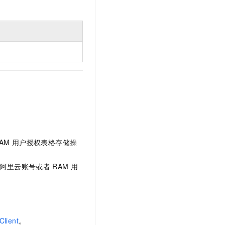
文戏情感细腻自然，动作戏激烈拳拳到肉，实现更强表演能力
支持中英文自由切换，具备更强的噪声鲁棒性
云聚AI 严选权益
SSL 证书
，一键激活高效办公新体验
精选AI产品，从模型到应用全链提效
堡垒机
AI 用量加速计划
应用
防火墙
、识别商机，让客服更高效、服务更出色。
新老同享，达量后返
千问办公
主机安全
NEW
的智能体编程平台
一站式AI生产力平台
AI 应用及服务市场
伶鹊
企业级人与Agent协作平台，接入和调度多个数字员工
智能客服平台，对话机器人、对话分析、智能外呼
AI 应用
大模型服务平台百炼 - 全妙
大模型
应用创作平台
多模态内容创作工具，已接入 DeepSeek
AM
用户授权表格存储操
自然语言处理
要为阿里云账号或者
RAM
用
数据标注
机器学习
息提取
与 AI 智能体进行实时音视频通话
从文本、图片、视频中提取结构化的属性信息
构建支持视频理解的 AI 音视频实时通话应用
lient
。