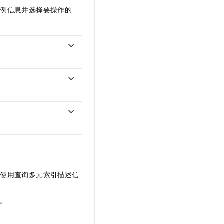
t.diy 一步搞定创意建站
构建大模型应用的安全防护体系
实例信息并选择要操作的
通过自然语言交互简化开发流程,全栈开发支持
通过阿里云安全产品对 AI 应用进行安全防护
以使用查询多元索引描述信
引
。