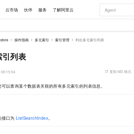
云市场
伙伴
服务
了解阿里云
AI 特惠
数据与 API
成为产品伙伴
企业增值服务
最佳实践
价格计算器
AI 场景体
基础软件
产品伙伴合
阿里云认证
市场活动
配置报价
大模型
tore
操作指南
多元索引
索引管理
列出多元索引列表
自助选配和估算价格
新方式
域名与网站
睿译宝，AI翻译排版一步到位
智启 AI 普惠权益
产品生态集成认证中心
企业支持计划
云上春晚
千问官方 MaaS 平台，为开发者和 Agent 而生，新用户赠送 1 亿 + tokens 额度
云服务器 EC
Qwen Aud
AI Coding
阿里云Maa
2026 阿里云
为企业打
数据集
Windows
大模型认证
模型
NEW
NEW
交付可用成果
值低价云产品抢先购
提供智能易用的域名与建站服务
上传文档即自动完成翻译和格式还原
至高享 1亿+免费 tokens，加速 Al 应用落地
安全可靠、弹
智能编程，一键
索引列表
产品生态伙伴
专家技术服务
云上奥运之旅
弹性计算合作
阿里云中企出
手机三要素
宝塔 Linux
全部认证
价格优势
有专属领域专家
对象存储 OSS
GLM-5.2：长任务时代开源旗舰模型
阿里云 OPC 创新助力计划
云数据库 RD
即刻拥有 DeepS
AI 电商营销
产品生态伙伴工作台
企业增值服务台
云栖战略参考
云存储合作计
云栖大会
身份实名认证
CentOS
训练营
推动算力普惠，释放技术红利
的大模型服务
最高返9万
多领域专家智能体,一键组建 AI 虚拟交付团队
至高百万元 Token 补贴，加速一人公司成长
稳定、安全、高性价比、高性能的云存储服务
真正可用的 1M 上下文,一次完成代码全链路开发
轻松解锁专属 Dee
从图文生成到
复制 MD 格式
 09:15:04
云上的中国
数据库合作计
活动全景
短信
Docker
图片和
站式影视创作平台
人工智能平台 PAI
Hermes Agent，打造自进化智能体
Token Plan 模型订阅计划
Qoder
5 分钟轻松部署
AI 广告创作
企业成长
大模型
NEW
信息公告
您可以查询某个数据表关联的所有多元索引的列表信息。
看见新力量
云网络合作计
OCR 文字识别
JAVA
级电脑
证享300元代金券
可视化编排打通从文字构思到成片全链路闭环
一站式AI开发、训练和推理服务
自主进化，持久记忆，越用越聪明
Qwen3.8-Max 首发尝鲜，限时加量 10 倍，夜间低至2折
面向真实软件
图文、视频一
Kimi-K3
HappyHors
NEW
魔搭 Mode
loud
服务实践
官网公告
Kimi 最新旗舰模型，长程编程与推理利器
让文字生成流
金融模力时刻
Salesforce O
版
发票查验
全能环境
Qoder CN
Claude Code + GStack 打造工程团队
千问办公，限时限量积分加倍
云原生数据库 P
低代码高效构
AI 建站
NEW
作计划
计划
创新中心
魔搭 ModelSc
健康状态
让AI从“聊天伙伴”进化为能干活的“数字员工”
覆盖公网/内网、递归/权威、移动APP等全场景解析服务
安装技能 GStack，拥有专属 AI 工程团队
你的AI工作搭子，覆盖日常办公高频场景
基于千问大模型等，支持代码智能生成、研发智能问答
0 代码专业建
客户案例
天气预报查询
操作系统
Deepseek-v4-pro
HappyHors
态合作计划
的接口为
ListSearchIndex
。
态智能体模型
旗舰 MoE 大模型，百万上下文与顶尖推理能力
图生视频，流
Compute
同享
容器服务 Kubernetes 版 ACK
万小智 AI 建站低至 15元/月
云防火墙
AI 短剧/漫剧
快递物流查询
WordPress
成为服务伙
高校合作
式云数据仓库
点，立即开启云上创新
提供一站式管理容器应用的 K8s 服务
送.CN域名，送备案服务码
云原生的云上
AI助力短剧
GLM-5.2
Wan2.7-T
Ubuntu