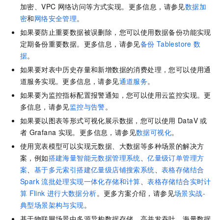
加密、VPC
网络访问等方式实现。更多信息，请参见
数据加
密
和
网络安全管理
。
如果要防止重要数据被误删除，您可以使用数据备份功能实现
定期备份重要数据。更多信息，请参见
备份
Tablestore
数
据
。
如果要对表中历史存量和新增数据的消费处理，您可以使用通
道服务实现。更多信息，请参见
通道服务
。
如果要为监控指标配置报警通知，您可以使用云监控实现。更
多信息，请参见
监控与告警
。
如果要以图表等形式可视化展示数据，您可以使用
DataV
或
者
Grafana
实现。更多信息，请参见
数据可视化
。
使用宽表模型可以实现元数据、大数据等多种场景的解决方
案，例如
搭建海量智能元数据管理系统
、
亿量级订单管理方
案
、
基于多元索引搭建亿量级店铺搜索系统
、
表格存储结合
Spark
流批处理实现一体化存储和计算
、
表格存储结合实时计
算
Flink
进行大数据分析
。更多方案介绍，请参见
场景实战-
典型场景架构与实现
。
基于物联网场景中多源异构数据存储、高并发吞吐、海量数据