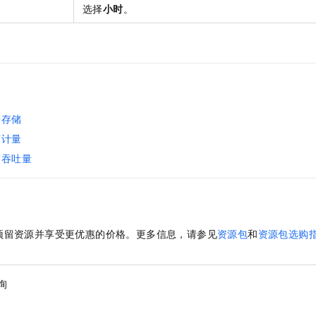
一个 AI 助手
即刻拥有 DeepSeek-R1 满血版
超强辅助，Bol
选择
小时
。
在企业官网、通讯软件中为客户提供 AI 客服
多种方案随心选，轻松解锁专属 DeepSeek
。
据存储
何计量
写吞吐量
预留资源并享受更优惠的价格。更多信息，请参见
资源包
和
资源包选购
询