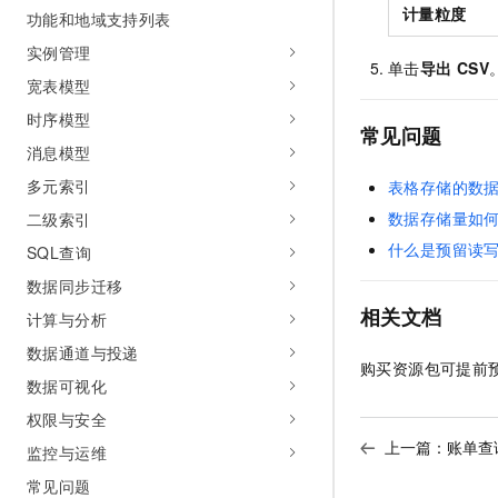
10 分钟在聊天系统中增加
计量粒度
功能和地域支持列表
专有云
实例管理
单击
导出
CSV
宽表模型
时序模型
常见问题
消息模型
多元索引
表格存储的数
数据存储量如
二级索引
什么是预留读
SQL查询
数据同步迁移
相关文档
计算与分析
数据通道与投递
购买资源包可提前
数据可视化
权限与安全
上一篇：
账单查
监控与运维
常见问题