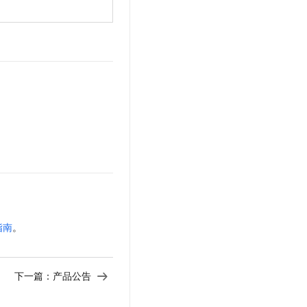
t.diy 一步搞定创意建站
构建大模型应用的安全防护体系
通过自然语言交互简化开发流程,全栈开发支持
通过阿里云安全产品对 AI 应用进行安全防护
指南
。
下一篇：
产品公告