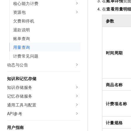
在
账单详情
页
核心能力计费
AI 产品 免费试用
网络
安全
云开发大赛
在
查看用量明
Tableau 订阅
1亿+ 大模型 tokens 和 
资源包
可观测
入门学习赛
中间件
AI空中课堂在线直播课
欠费和停机
参数
140+云产品 免费试用
大模型服务
上云与迁云
退款说明
产品新客免费试用，最长1
数据库
生态解决方案
千问AI平台-Token Plan
账单查询
企业出海
大模型ACA认证体验
大数据计算
用量查询
助力企业全员 AI 认知与能
行业生态解决方案
政企业务
时间周期
媒体服务
计费常见问题
千问AI平台-模型体验
开发者生态解决方案
在线体验全尺寸、多种模态
动态与公告
企业服务与云通信
AI 开发和 AI 应用解决
Happy 系列大模型
域名与网站
知识和记忆存储
商品名称
知识存储服务
终端用户计算
记忆存储服务
Serverless
大模型解决方案
计费项名称
通用工具与配置
开发工具
API参考
快速部署 Dify，高效搭建 
计量规格
迁移与运维管理
用户指南