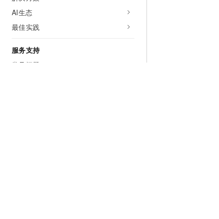
AI生态
最佳实践
服务支持
常见问题
性能白皮书
视频专区
产品技术服务
联系我们
相关协议
为什么选择阿里云
大模型
产品和定
什么是云计算
千问大模型
全部产品
全球基础设施
大模型服务
免费试用
技术领先
AI应用构建
产品动态
稳定可靠
产品定价