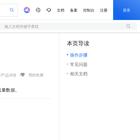
文档
备案
控制台
注册
登录
输入文档关键字查找
验
作计划
器
AI 活动
专业服务
服务伙伴合作计划
开发者社区
加入我们
服务平台百炼
阿里云 OPC 创新助力计划
本页导读
（1）
一站式生成采购清单，支持单品或批量购买
S
io：打造专属 AI 语音助手
S产品伙伴计划（繁花）
峰会
造的大模型服务与应用开发平台
轻量应用服务器
一句话生成原生可编辑精美 PPT 文稿
AI 生产力先锋
Al MaaS 服务伙伴赋能合作
域名
博文
Careers
至高可申请百万元
操作步骤
性可伸缩的云计算服务
开启高性价比 AI 编程新体验
Qwen-Audio-3.0-Realtime 端到端实时语音角色扮演
输入一句话想法, 轻松生成专业的 PPT
先锋实践拓展 AI 生产力的边界
快速构建应用程序和网站，即刻迈出上云第一步
Token 补贴，五大权
计划
海大会
伙伴信用分合作计划
商标
问答
社会招聘
常见问题
益加速 OPC 成功
S
eek-V4-Pro
数字证书管理服务（原SSL证书）
一键部署幻兽帕鲁游戏服务器
飞天发布时刻
HOT
划
备案
电子书
校园招聘
相关文档
pSeek-V4-Pro
视频创作，一键激活电商全链路生产力
全托管，含MySQL、PostgreSQL、SQL Server、MariaDB多引擎
实现全站HTTPS，呈现可信的WEB访问
一键购买专属联机服务器，轻松开启游戏
所见，即是所愿
我的收藏
产品详情
更多支持
划
公司注册
镜像站
视频生成
语音识别与合成
专属 QwenPaw
短信服务
漫剧工坊：一站式动画创作平台
AI 实训营
HOT
流量数据。
合作伙伴培训与认证
划
上云迁移
的智能体编程平台
站生成，高效打造优质广告素材
从聊天伙伴进化为能主动干活的本地数字员工
快速生产连贯的高质量长漫剧
从基础到进阶，Agent 创客手把手教你
国内短信简单易用，安全可靠，秒级触达，全球覆盖200+国家和地区。
e-1.1-T2V
Qwen3-TTS-Flash
lScope
我要反馈
查询合作伙伴
畅细腻的高质量视频
离线语音合成大模型，多语言方言自适应，低延迟高稳定
n Alibaba Cloud ISV 合作
代维服务
olarDB
建企业门户网站
大数据开发治理平台 DataWorks
10 分钟搭建微信、支付宝小程序
创新加速
ope
登录合作伙伴管理后台
我要建议
站，无忧落地极速上线
以可视化方式快速构建移动和 PC 门户网站
100%兼容MySQL、PostgreSQL，兼容Oracle，支持集中和分布式
高效部署网站，快速应用到小程序
Data Agent 驱动的一站式 Data+AI 开发治理平台
e-1.1-I2V
Cosyvoice-V3-Flash
安全
畅自然，细节丰富
高表现力语音合成大模型，语音克隆听感自然
我要投诉
上云场景组合购
伴
边界网络安全防护产品
漫剧创作，剧本、分镜、视频高效生成
覆盖90%+业务场景，专享组合折扣价
2V
VPN
Fun-ASR