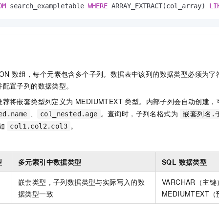
OM
 search_exampletable 
WHERE
 ARRAY_EXTRACT(col_array) 
LI
SON 数组，每个元素包含多个子列。数据表中该列的数据类型必须为
并配置子列的数据类型。
荐将嵌套类型列定义为 MEDIUMTEXT 类型。内部子列会自动创建
、
。查询时，子列名格式为
ed.name
col_nested.age
嵌套列名.
例如
。
col1.col2.col3
型
多元索引中数据类型
SQL 数据类型
嵌套类型，子列数据类型与实际写入的数
VARCHAR（主
据类型一致
MEDIUMTEXT