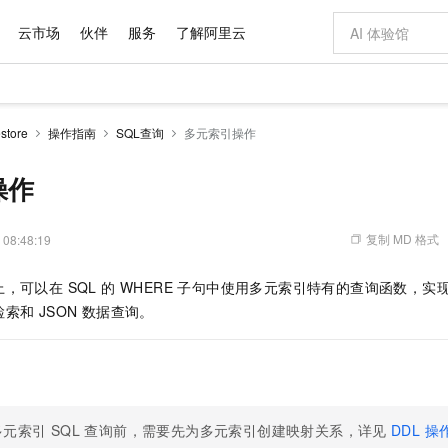
云市场
伙伴
服务
了解阿里云
AI 特惠
数据与 API
成为产品伙伴
企业增值服务
最佳实践
价格计算器
AI 场景体
基础软件
产品伙伴合
阿里云认证
市场活动
配置报价
大模型
tore
操作指南
SQL查询
多元索引操作
自助选配和估算价格
新方式
域名与网站
睿译宝，AI翻译排版一步到位
智启 AI 普惠权益
产品生态集成认证中心
企业支持计划
云上春晚
千问官方 MaaS 平台，为开发者和 Agent 而生，新用户赠送 1 亿 + tokens 额度
云服务器 EC
Qwen Aud
AI Coding
阿里云Maa
2026 阿里云
为企业打
数据集
Windows
大模型认证
模型
NEW
NEW
交付可用成果
值低价云产品抢先购
提供智能易用的域名与建站服务
上传文档即自动完成翻译和格式还原
至高享 1亿+免费 tokens，加速 Al 应用落地
安全可靠、弹
智能编程，一键
操作
产品生态伙伴
专家技术服务
云上奥运之旅
弹性计算合作
阿里云中企出
手机三要素
宝塔 Linux
全部认证
价格优势
有专属领域专家
对象存储 OSS
GLM-5.2：长任务时代开源旗舰模型
阿里云 OPC 创新助力计划
云数据库 RD
即刻拥有 DeepS
AI 电商营销
产品生态伙伴工作台
企业增值服务台
云栖战略参考
云存储合作计
云栖大会
身份实名认证
CentOS
训练营
推动算力普惠，释放技术红利
的大模型服务
最高返9万
多领域专家智能体,一键组建 AI 虚拟交付团队
至高百万元 Token 补贴，加速一人公司成长
稳定、安全、高性价比、高性能的云存储服务
真正可用的 1M 上下文,一次完成代码全链路开发
轻松解锁专属 Dee
从图文生成到
复制 MD 格式
 08:48:19
云上的中国
数据库合作计
活动全景
短信
Docker
图片和
站式影视创作平台
人工智能平台 PAI
Hermes Agent，打造自进化智能体
Token Plan 模型订阅计划
Qoder
5 分钟轻松部署
AI 广告创作
企业成长
大模型
NEW
信息公告
，可以在 SQL 的 WHERE 子句中使用多元索引特有的查询函数，
看见新力量
云网络合作计
OCR 文字识别
JAVA
级电脑
证享300元代金券
可视化编排打通从文字构思到成片全链路闭环
一站式AI开发、训练和推理服务
自主进化，持久记忆，越用越聪明
Qwen3.8-Max 首发尝鲜，限时加量 10 倍，夜间低至2折
面向真实软件
图文、视频一
Kimi-K3
HappyHors
索和 JSON 数据查询。
NEW
魔搭 Mode
loud
服务实践
官网公告
Kimi 最新旗舰模型，长程编程与推理利器
让文字生成流
金融模力时刻
Salesforce O
版
发票查验
全能环境
Qoder CN
Claude Code + GStack 打造工程团队
千问办公，限时限量积分加倍
云原生数据库 P
低代码高效构
AI 建站
NEW
作计划
计划
创新中心
魔搭 ModelSc
健康状态
让AI从“聊天伙伴”进化为能干活的“数字员工”
覆盖公网/内网、递归/权威、移动APP等全场景解析服务
安装技能 GStack，拥有专属 AI 工程团队
你的AI工作搭子，覆盖日常办公高频场景
基于千问大模型等，支持代码智能生成、研发智能问答
0 代码专业建
客户案例
天气预报查询
操作系统
Deepseek-v4-pro
HappyHors
态合作计划
态智能体模型
旗舰 MoE 大模型，百万上下文与顶尖推理能力
图生视频，流
Compute
同享
容器服务 Kubernetes 版 ACK
万小智 AI 建站低至 15元/月
云防火墙
AI 短剧/漫剧
快递物流查询
WordPress
成为服务伙
高校合作
式云数据仓库
点，立即开启云上创新
提供一站式管理容器应用的 K8s 服务
送.CN域名，送备案服务码
云原生的云上
AI助力短剧
多元索引 SQL 查询前，需要先为多元索引创建映射关系，详见
DDL 操
GLM-5.2
Wan2.7-T
Ubuntu