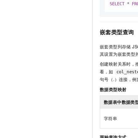
SELECT
*
FR
嵌套类型查询
嵌套类型列存储 J
其设置为嵌套类型
创建映射关系时，推
看，如
col_nest
句号（.）连接，
数据类型映射
数据表中数据类
字符串
两种查询方式