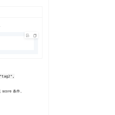
。
"tag2",
core 条件。