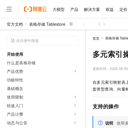
大模型
产品
解决方案
权益
定价
官方文档
表格存储 Tablestore
大模型
产品
解决方案
权益
定价
云市场
伙伴
服务
了解阿里云
精选产品
精选解决方案
普惠上云
产品定价
精选商城
成为销售伙伴
售前咨询
为什么选择阿里云
千问AI平台
表格存储 Tables
首页
了解云产品的定价详情
大模型服务平台百炼
千问办公，解锁你的工作
普惠上云 官方力荐
分销伙伴
在线服务
网站建设
什么是云计算
大
大模型服务与应用平台
企业级Agent产品，直接
云服务器38元/年起，超
多元索引
开始使用
咨询伙伴
多端小程序
技术领先
云上成本管理
售后服务
千问大模型
Agency Agents：拥
官方推荐返现计划
大模型
什么是表格存储
大模型
精选产品
精选解决方案
Salesforce 国际版订阅
稳定可靠
管理和优化成本
多元化、高性能、安全可靠
推荐新用户得奖励，单订单
更新时间：
2026-06-05
销售伙伴合作计划
产品优势
自助服务
友盟天域
安全合规
人工智能与机器学习
AI
文本生成
无影云电脑
HappyHorse 打造一
云工开物
功能特性
在多元索引映射表上
无影生态合作计划
在线服务
观测云
分析师报告
随时随地安全接入的云上超
高校专属算力普惠，学生认
计算
互联网应用开发
基础概念
Qwen3.8-Max
套类型查询、向量检
HOT
Salesforce On Alibaba C
工单服务
智能体时代全能旗舰模型
Tuya 物联网平台阿里云
研究报告与白皮书
使用限制
云解析DNS
快速拥有专属 OpenClaw
Consulting Partner 合
大数据
容器
免费试用
短信专区
快速入门
支持的操作
蓝凌 OA
Qwen3.7-Plus
AI 大模型销售与服务生
现代化应用
存储
天池大赛
能看、能想、能动手的多模
产品计费
云原生大数据计算服务 Max
解决方案免费试用 新老
电子合同
面向分析的企业级SaaS模
最高领取价值200元试用
安全
动态与公告
网络与CDN
说明
使用
AI 算法大赛
Qwen3-VL-Plus
畅捷通