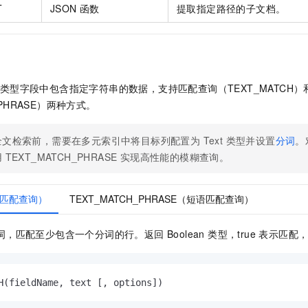
一个 AI 助手
即刻拥有 DeepSeek-R1 满血版
超强辅助，Bol
T
JSON 函数
提取指定路径的子文档。
在企业官网、通讯软件中为客户提供 AI 客服
多种方案随心选，轻松解锁专属 DeepSeek
xt 类型字段中包含指定字符串的数据，支持匹配查询（TEXT_MATCH
_PHRASE）两种方式。
文检索前，需要在多元索引中将目标列配置为 Text 类型并设置
分词
。
 TEXT_MATCH_PHRASE 实现高性能的模糊查询。
H（匹配查询）
TEXT_MATCH_PHRASE（短语匹配查询）
匹配至少包含一个分词的行。返回 Boolean 类型，true 表示匹配，f
H(fieldName, text [, options])