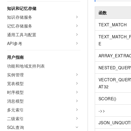
AI 产品 免费试用
网络
安全
云开发大赛
知识和记忆存储
Tableau 订阅
1亿+ 大模型 tokens 和 
函数
知识存储服务
可观测
入门学习赛
中间件
AI空中课堂在线直播课
140+云产品 免费试用
TEXT_MATCH
大模型服务
记忆存储服务
上云与迁云
产品新客免费试用，最长1
数据库
通用工具与配置
生态解决方案
TEXT_MATCH_
千问AI平台-Token Plan
企业出海
大模型ACA认证体验
大数据计算
API参考
E
助力企业全员 AI 认知与能
行业生态解决方案
政企业务
媒体服务
ARRAY_EXTRA
千问AI平台-模型体验
用户指南
开发者生态解决方案
在线体验全尺寸、多种模态
功能和地域支持列表
企业服务与云通信
NESTED_QUER
AI 开发和 AI 应用解决
Happy 系列大模型
实例管理
域名与网站
VECTOR_QUER
宽表模型
AT32
终端用户计算
时序模型
SCORE()
消息模型
Serverless
大模型解决方案
多元索引
->>
开发工具
快速部署 Dify，高效搭建 
二级索引
JSON_UNQUOT
迁移与运维管理
SQL查询