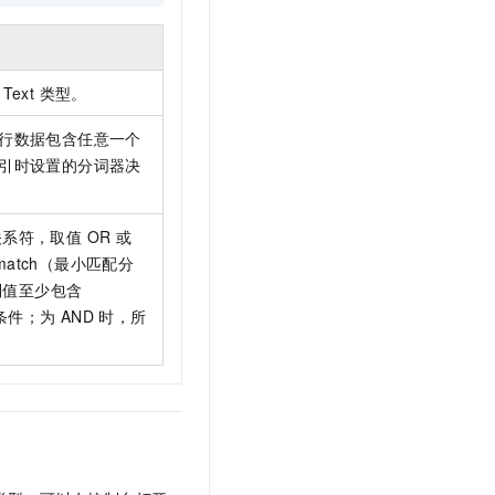
ext 类型。
行数据包含任意一个
引时设置的分词器决
关系符，取值 OR 或
d_match（最小匹配分
，列值至少包含
满足条件；为 AND 时，所