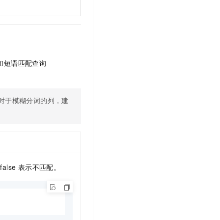
t.diy 一步搞定创意建站
构建大模型应用的安全防护体系
通过自然语言交互简化开发流程,全栈开发支持
通过阿里云安全产品对 AI 应用进行安全防护
）和短语匹配查询
对于模糊分词的列，建
alse 表示不匹配。