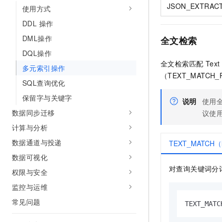
10 分钟在聊天系统中增加
JSON_EXTRAC
使用方式
专有云
DDL 操作
DML操作
全文检索
DQL操作
全文检索匹配 Te
多元索引操作
（TEXT_MATCH
SQL查询优化
保留字与关键字
说明
使用全
数据同步迁移
议使用
计算与分析
数据通道与投递
TEXT_MATC
数据可视化
对查询关键词分词，
权限与安全
监控与运维
常见问题
TEXT_MATC