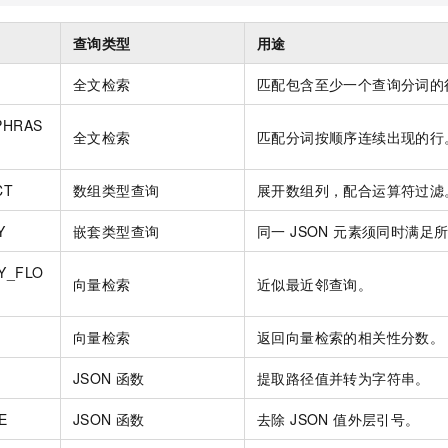
服务生态伙伴
视觉 Coding、空间感知、多模态思考等全面升级
1M上下文，专为长程任务能力而生
云工开物
企业应用
Night Plan 支持 Qwen 3.8-Max
AI 办公
NEW
Red Hat
30+ 款产品免费体验
夜间 5 折，Qwen/Meoo/TokenPlan 客户专享
AI智能应用
查询类型
用途
科研合作
ERP
堂（旗舰版）
SUSE
智能客服
全文检索
匹配包含至少一个查询分词的
AI 应用构建
大模型原生
CRM
2个月
自动承接线索
建站小程序
PHRAS
Qoder
大模型服务平台百炼-应用模版
OA 办公系统
HOT
NEW
全文检索
匹配分词按顺序连续出现的行
面向真实软件
个人版上线、团队版降价；千问3.8-Max首发发尝鲜
丰富多元化的应用模版和解决方案
力提升
财税管理
模板建站
CT
数组类型查询
展开数组列，配合运算符过滤
万有无界
大模型服务平台百炼-智能体
400电话
定制建站
的模型效果
灵活可视化地构建企业级 Agent
Y
嵌套类型查询
同一 JSON 元素须同时满足
方案
广告营销
模板小程序
秒悟
人工智能平台 PAI
Y_FLO
定制小程序
云端极速 AI 
新一代 AI 视频生成模型，深度适配广告营销等场景
AI Native 的算法工程平台，一站式完成建模、训练、推理服务部署
向量检索
近似最近邻查询。
APP 开发
向量检索
返回向量检索的相关性分数。
建站系统
JSON 函数
提取路径值并转为字符串。
AI 应用
10分钟微调：让0.6B模型媲美235B模型
多模态数据信
E
JSON 函数
去除 JSON 值外层引号。
依托云原生高可用架构,实现Dify私有化部署
用1%尺寸在特定领域达到大模型90%以上效果