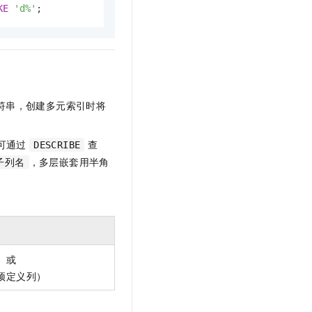
KE
'd%'
;
字符串，创建多元索引时将
，可通过
查
DESCRIBE
，多层嵌套用半角
子列名
键）或
（预定义列）