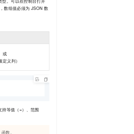
组类型。可以在控制台打开
数组值必须为 JSON 数
键）或
（预定义列）
。支持等值（=）、范围
 函数。