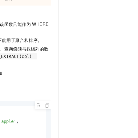
该函数只能作为 WHERE
，但不能用于聚合和排序。
计算。查询值须与数组列的数
_EXTRACT(col) =
如
'apple'
;
