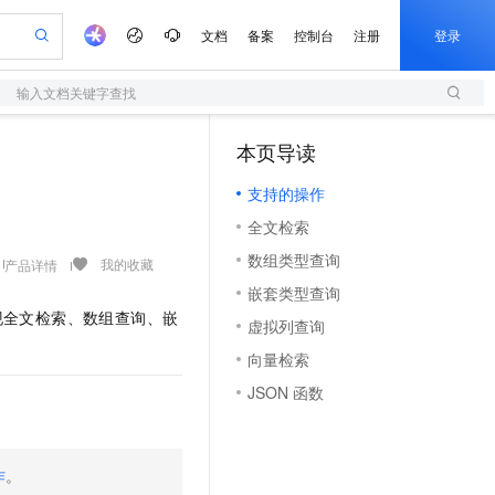
文档
备案
控制台
注册
登录
输入文档关键字查找
验
作计划
器
AI 活动
专业服务
服务伙伴合作计划
开发者社区
加入我们
服务平台百炼
阿里云 OPC 创新助力计划
本页导读
（1）
一站式生成采购清单，支持单品或批量购买
S
io：打造专属 AI 语音助手
S产品伙伴计划（繁花）
峰会
造的大模型服务与应用开发平台
轻量应用服务器
一句话生成原生可编辑精美 PPT 文稿
AI 生产力先锋
Al MaaS 服务伙伴赋能合作
域名
博文
Careers
至高可申请百万元
支持的操作
性可伸缩的云计算服务
开启高性价比 AI 编程新体验
Qwen-Audio-3.0-Realtime 端到端实时语音角色扮演
输入一句话想法, 轻松生成专业的 PPT
先锋实践拓展 AI 生产力的边界
快速构建应用程序和网站，即刻迈出上云第一步
Token 补贴，五大权
计划
海大会
伙伴信用分合作计划
商标
问答
社会招聘
全文检索
益加速 OPC 成功
S
eek-V4-Pro
数字证书管理服务（原SSL证书）
一键部署幻兽帕鲁游戏服务器
飞天发布时刻
HOT
划
备案
电子书
校园招聘
数组类型查询
pSeek-V4-Pro
视频创作，一键激活电商全链路生产力
全托管，含MySQL、PostgreSQL、SQL Server、MariaDB多引擎
实现全站HTTPS，呈现可信的WEB访问
一键购买专属联机服务器，轻松开启游戏
所见，即是所愿
我的收藏
产品详情
更多支持
划
公司注册
镜像站
嵌套类型查询
视频生成
语音识别与合成
专属 QwenPaw
短信服务
漫剧工坊：一站式动画创作平台
AI 实训营
HOT
实现全文检索、数组查询、嵌
合作伙伴培训与认证
虚拟列查询
划
上云迁移
的智能体编程平台
站生成，高效打造优质广告素材
从聊天伙伴进化为能主动干活的本地数字员工
快速生产连贯的高质量长漫剧
从基础到进阶，Agent 创客手把手教你
国内短信简单易用，安全可靠，秒级触达，全球覆盖200+国家和地区。
e-1.1-T2V
Qwen3-TTS-Flash
lScope
我要反馈
查询合作伙伴
向量检索
畅细腻的高质量视频
离线语音合成大模型，多语言方言自适应，低延迟高稳定
n Alibaba Cloud ISV 合作
代维服务
olarDB
建企业门户网站
大数据开发治理平台 DataWorks
10 分钟搭建微信、支付宝小程序
JSON 函数
创新加速
ope
登录合作伙伴管理后台
我要建议
站，无忧落地极速上线
以可视化方式快速构建移动和 PC 门户网站
100%兼容MySQL、PostgreSQL，兼容Oracle，支持集中和分布式
高效部署网站，快速应用到小程序
Data Agent 驱动的一站式 Data+AI 开发治理平台
e-1.1-I2V
Cosyvoice-V3-Flash
安全
畅自然，细节丰富
高表现力语音合成大模型，语音克隆听感自然
我要投诉
上云场景组合购
伴
边界网络安全防护产品
漫剧创作，剧本、分镜、视频高效生成
覆盖90%+业务场景，专享组合折扣价
作
。
2V
VPN
Fun-ASR