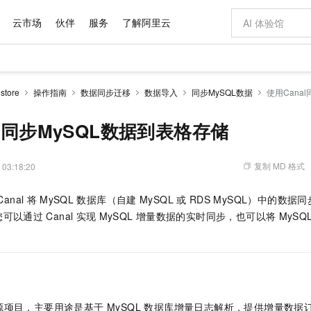
云市场
伙伴
服务
了解阿里云
AI 特惠
数据与 API
成为产品伙伴
企业增值服务
最佳实践
价格计算器
AI 场景体
基础软件
产品伙伴合
阿里云认证
市场活动
配置报价
大模型
tore
操作指南
数据同步迁移
数据导入
同步MySQL数据
使用Canal
自助选配和估算价格
新方式
域名与网站
睿译宝，AI翻译排版一步到位
智启 AI 普惠权益
产品生态集成认证中心
企业支持计划
云上春晚
千问官方 MaaS 平台，为开发者和 Agent 而生，新用户赠送 1 亿 + tokens 额度
云服务器 EC
Qwen Aud
AI Coding
阿里云Maa
2026 阿里云
为企业打
数据集
Windows
大模型认证
模型
NEW
NEW
交付可用成果
值低价云产品抢先购
提供智能易用的域名与建站服务
上传文档即自动完成翻译和格式还原
至高享 1亿+免费 tokens，加速 Al 应用落地
安全可靠、弹
智能编程，一键
al同步MySQL数据到表格存储
产品生态伙伴
专家技术服务
云上奥运之旅
弹性计算合作
阿里云中企出
手机三要素
宝塔 Linux
全部认证
价格优势
有专属领域专家
对象存储 OSS
GLM-5.2：长任务时代开源旗舰模型
阿里云 OPC 创新助力计划
云数据库 RD
即刻拥有 DeepS
AI 电商营销
产品生态伙伴工作台
企业增值服务台
云栖战略参考
云存储合作计
云栖大会
身份实名认证
CentOS
训练营
推动算力普惠，释放技术红利
的大模型服务
最高返9万
多领域专家智能体,一键组建 AI 虚拟交付团队
至高百万元 Token 补贴，加速一人公司成长
稳定、安全、高性价比、高性能的云存储服务
真正可用的 1M 上下文,一次完成代码全链路开发
轻松解锁专属 Dee
从图文生成到
复制 MD 格式
 03:18:20
云上的中国
数据库合作计
活动全景
短信
Docker
图片和
站式影视创作平台
人工智能平台 PAI
Hermes Agent，打造自进化智能体
Token Plan 模型订阅计划
Qoder
5 分钟轻松部署
AI 广告创作
企业成长
大模型
NEW
信息公告
Canal
将
MySQL
数据库（自建
MySQL
或
RDS MySQL）中的数据
看见新力量
云网络合作计
OCR 文字识别
JAVA
级电脑
证享300元代金券
可视化编排打通从文字构思到成片全链路闭环
一站式AI开发、训练和推理服务
自主进化，持久记忆，越用越聪明
Qwen3.8-Max 首发尝鲜，限时加量 10 倍，夜间低至2折
面向真实软件
图文、视频一
Kimi-K3
HappyHors
）。您可以通过
Canal
实现
MySQL
增量数据的实时同步，也可以将
MySQ
NEW
魔搭 Mode
loud
服务实践
官网公告
Kimi 最新旗舰模型，长程编程与推理利器
让文字生成流
金融模力时刻
Salesforce O
版
发票查验
全能环境
Qoder CN
Claude Code + GStack 打造工程团队
千问办公，限时限量积分加倍
云原生数据库 P
低代码高效构
AI 建站
NEW
作计划
计划
创新中心
魔搭 ModelSc
健康状态
让AI从“聊天伙伴”进化为能干活的“数字员工”
覆盖公网/内网、递归/权威、移动APP等全场景解析服务
安装技能 GStack，拥有专属 AI 工程团队
你的AI工作搭子，覆盖日常办公高频场景
基于千问大模型等，支持代码智能生成、研发智能问答
0 代码专业建
客户案例
天气预报查询
操作系统
Deepseek-v4-pro
HappyHors
态合作计划
态智能体模型
旗舰 MoE 大模型，百万上下文与顶尖推理能力
图生视频，流
Compute
同享
容器服务 Kubernetes 版 ACK
万小智 AI 建站低至 15元/月
云防火墙
AI 短剧/漫剧
快递物流查询
WordPress
成为服务伙
高校合作
式云数据仓库
点，立即开启云上创新
提供一站式管理容器应用的 K8s 服务
送.CN域名，送备案服务码
云原生的云上
AI助力短剧
GLM-5.2
Wan2.7-T
源项目，主要用途是基于 MySQL 数据库增量日志解析，提供增量数据
Ubuntu