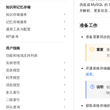
AI 产品 免费试用
网络
伪装成
MySQL
的
安全
云开发大赛
知识和记忆存储
Tableau 订阅
1亿+ 大模型 tokens 和 
并解析。更多信息
知识存储服务
可观测
入门学习赛
中间件
AI空中课堂在线直播课
140+云产品 免费试用
大模型服务
记忆存储服务
上云与迁云
准备工作
产品新客免费试用，最长1
数据库
通用工具与配置
生态解决方案
千问AI平台-Token Plan
企业出海
大模型ACA认证体验
大数据计算
API参考
准备需要同步的
助力企业全员 AI 认知与能
行业生态解决方案
政企业务
媒体服务
千问AI平台-模型体验
用户指南
重要
通
开发者生态解决方案
在线体验全尺寸、多种模态
功能和地域支持列表
方
企业服务与云通信
AI 开发和 AI 应用解决
Happy 系列大模型
实例管理
域名与网站
开通表格存储
宽表模型
据表
。
终端用户计算
时序模型
消息模型
Serverless
大模型解决方案
说明
创
多元索引
M
开发工具
快速部署 Dify，高效搭建 
二级索引
迁移与运维管理
获取表格存储的实
SQL查询