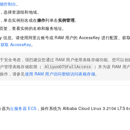
一个 AI 助手
即刻拥有 DeepSeek-R1 满血版
超强辅助，Bol
储控制台
。
在企业官网、通讯软件中为客户提供 AI 客服
多种方案随心选，轻松解锁专属 DeepSeek
，选择资源组和地域。
，单击实例别名或在
操作
列单击
实例管理
。
页签，查看实例的名称和服务地址。
sKey 信息。请使用阿里云账号或
RAM
用户的 AccessKey 进行配置。获
何获取
AccessKey
。
于安全考虑，强烈建议您通过
RAM
用户使用表格存储功能。您可以创
户管理表格存储权限（
）并为该
RAM
用
AliyunOTSFullAccess
操作，请参见
使用
RAM
用户访问密钥访问表格存储
。
务器为
云服务器
ECS
，操作系统为
Alibaba Cloud Linux 3.2104 LTS 6