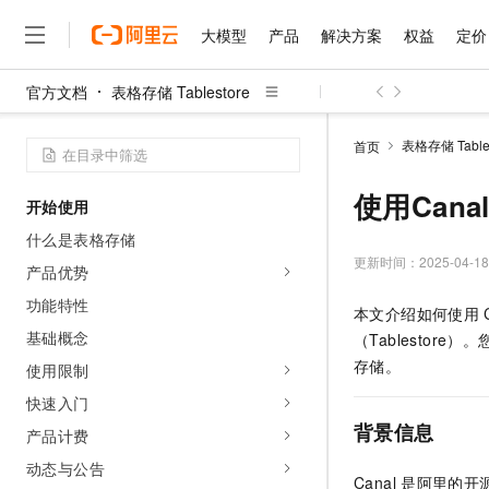
大模型
产品
解决方案
权益
定价
官方文档
表格存储 Tablestore
大模型
产品
解决方案
权益
定价
云市场
伙伴
服务
了解阿里云
精选产品
精选解决方案
普惠上云
产品定价
精选商城
成为销售伙伴
售前咨询
为什么选择阿里云
千问AI平台
表格存储 Tables
首页
了解云产品的定价详情
大模型服务平台百炼
千问办公，解锁你的工作
普惠上云 官方力荐
分销伙伴
在线服务
网站建设
什么是云计算
大
大模型服务与应用平台
企业级Agent产品，直接
云服务器38元/年起，超
使用Can
开始使用
咨询伙伴
多端小程序
技术领先
云上成本管理
售后服务
千问大模型
Agency Agents：拥
官方推荐返现计划
大模型
什么是表格存储
大模型
精选产品
精选解决方案
Salesforce 国际版订阅
稳定可靠
管理和优化成本
多元化、高性能、安全可靠
推荐新用户得奖励，单订单
更新时间：
2025-04-18
销售伙伴合作计划
产品优势
自助服务
友盟天域
安全合规
人工智能与机器学习
AI
文本生成
无影云电脑
HappyHorse 打造一
云工开物
功能特性
本文介绍如何使用
无影生态合作计划
在线服务
观测云
分析师报告
随时随地安全接入的云上超
高校专属算力普惠，学生认
计算
互联网应用开发
基础概念
Qwen3.8-Max
（Tablestore
HOT
Salesforce On Alibaba C
工单服务
智能体时代全能旗舰模型
Tuya 物联网平台阿里云
研究报告与白皮书
存储。
使用限制
云解析DNS
快速拥有专属 OpenClaw
Consulting Partner 合
大数据
容器
免费试用
短信专区
快速入门
蓝凌 OA
Qwen3.7-Plus
AI 大模型销售与服务生
现代化应用
存储
天池大赛
背景信息
能看、能想、能动手的多模
产品计费
云原生大数据计算服务 Max
解决方案免费试用 新老
电子合同
面向分析的企业级SaaS模
最高领取价值200元试用
安全
动态与公告
网络与CDN
AI 算法大赛
Qwen3-VL-Plus
Canal
是阿里的开
畅捷通