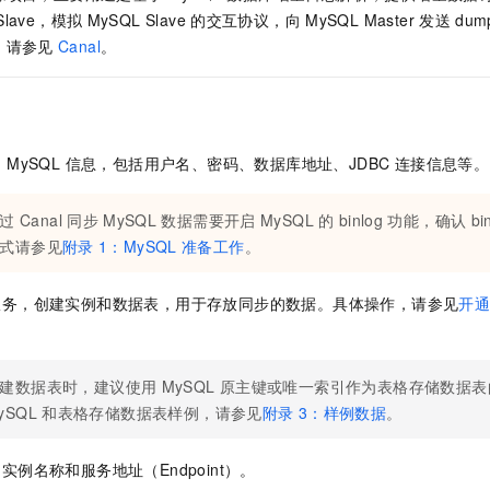
服务生态伙伴
视觉 Coding、空间感知、多模态思考等全面升级
1M上下文，专为长程任务能力而生
云工开物
企业应用
Night Plan 支持 Qwen 3.8-Max
AI 办公
NEW
Slave，模拟
MySQL Slave
的交互协议，向
MySQL Master
发送
dum
Red Hat
30+ 款产品免费体验
夜间 5 折，Qwen/Meoo/TokenPlan 客户专享
AI智能应用
，请参见
Canal
。
科研合作
ERP
堂（旗舰版）
SUSE
智能客服
AI 应用构建
大模型原生
CRM
2个月
自动承接线索
建站小程序
Qoder
大模型服务平台百炼-应用模版
OA 办公系统
HOT
NEW
 MySQL 信息，包括用户名、密码、数据库地址、JDBC 连接信息等。
面向真实软件
个人版上线、团队版降价；千问3.8-Max首发发尝鲜
丰富多元化的应用模版和解决方案
力提升
财税管理
模板建站
万有无界
大模型服务平台百炼-智能体
过
Canal
同步
MySQL
数据需要开启
MySQL
的
binlog
功能，确认
bi
400电话
定制建站
的模型效果
灵活可视化地构建企业级 Agent
式请参见
附录
1：MySQL
准备工作
。
方案
广告营销
模板小程序
秒悟
人工智能平台 PAI
定制小程序
云端极速 AI 
新一代 AI 视频生成模型，深度适配广告营销等场景
AI Native 的算法工程平台，一站式完成建模、训练、推理服务部署
服务，创建实例和数据表，用于存放同步的数据。具体操作，请参见
开
APP 开发
建站系统
建数据表时，建议使用
MySQL
原主键或唯一索引作为表格存储数据表
ySQL
和表格存储数据表样例，请参见
附录
3：样例数据
。
AI 应用
10分钟微调：让0.6B模型媲美235B模型
多模态数据信
依托云原生高可用架构,实现Dify私有化部署
用1%尺寸在特定领域达到大模型90%以上效果
例名称和服务地址（Endpoint）。