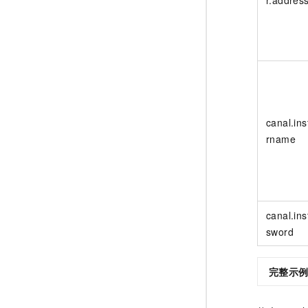
canal.in
rname
canal.in
sword
完整示