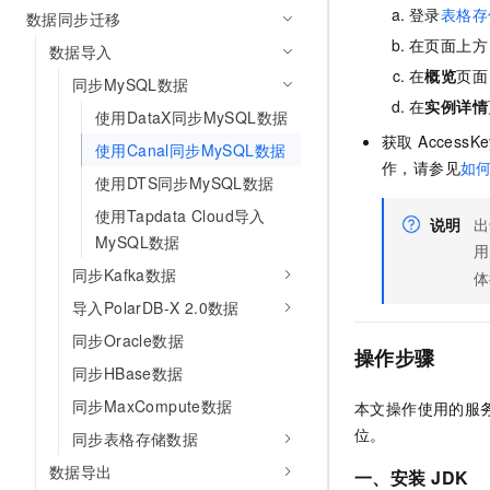
10 分钟在聊天系统中增加
登录
表格存
数据同步迁移
专有云
在页面上方
数据导入
在
概览
页面
同步MySQL数据
在
实例详情
使用DataX同步MySQL数据
获取 Acces
使用Canal同步MySQL数据
作，请参见
如
使用DTS同步MySQL数据
使用Tapdata Cloud导入
说明
出
MySQL数据
用
同步Kafka数据
体
导入PolarDB-X 2.0数据
同步Oracle数据
操作步骤
同步HBase数据
同步MaxCompute数据
本文操作使用的服
位。
同步表格存储数据
数据导出
一、安装
JDK