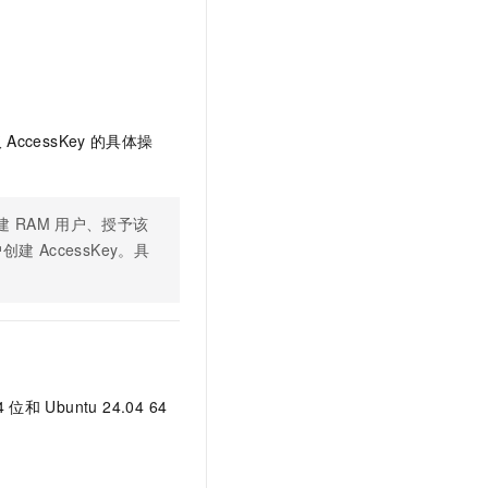
t.diy 一步搞定创意建站
构建大模型应用的安全防护体系
通过自然语言交互简化开发流程,全栈开发支持
通过阿里云安全产品对 AI 应用进行安全防护
取
AccessKey
的具体操
建
RAM
用户、授予该
户创建
AccessKey。具
4
位和
Ubuntu 24.04 64