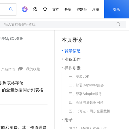
文档
备案
控制台
注册
登录
输入文档关键字查找
验
作计划
器
AI 活动
专业服务
服务伙伴合作计划
开发者社区
加入我们
服务平台百炼
阿里云 OPC 创新助力计划
同步MySQL数据
本页导读
（1）
一站式生成采购清单，支持单品或批量购买
S
io：打造专属 AI 语音助手
S产品伙伴计划（繁花）
峰会
造的大模型服务与应用开发平台
轻量应用服务器
一句话生成原生可编辑精美 PPT 文稿
AI 生产力先锋
Al MaaS 服务伙伴赋能合作
域名
博文
Careers
至高可申请百万元
背景信息
性可伸缩的云计算服务
开启高性价比 AI 编程新体验
Qwen-Audio-3.0-Realtime 端到端实时语音角色扮演
输入一句话想法, 轻松生成专业的 PPT
先锋实践拓展 AI 生产力的边界
快速构建应用程序和网站，即刻迈出上云第一步
Token 补贴，五大权
计划
海大会
伙伴信用分合作计划
商标
问答
社会招聘
准备工作
益加速 OPC 成功
S
eek-V4-Pro
数字证书管理服务（原SSL证书）
一键部署幻兽帕鲁游戏服务器
飞天发布时刻
HOT
划
备案
电子书
校园招聘
操作步骤
pSeek-V4-Pro
视频创作，一键激活电商全链路生产力
全托管，含MySQL、PostgreSQL、SQL Server、MariaDB多引擎
实现全站HTTPS，呈现可信的WEB访问
一键购买专属联机服务器，轻松开启游戏
所见，即是所愿
我的收藏
产品详情
更多支持
划
公司注册
镜像站
一、安装JDK
视频生成
语音识别与合成
专属 QwenPaw
短信服务
漫剧工坊：一站式动画创作平台
AI 实训营
HOT
同步到表格存储
合作伙伴培训与认证
二、部署Deployer服务
划
上云迁移
的智能体编程平台
站生成，高效打造优质广告素材
从聊天伙伴进化为能主动干活的本地数字员工
快速生产连贯的高质量长漫剧
从基础到进阶，Agent 创客手把手教你
国内短信简单易用，安全可靠，秒级触达，全球覆盖200+国家和地区。
e-1.1-T2V
Qwen3-TTS-Flash
L
的全量数据同步到表格
lScope
我要反馈
查询合作伙伴
三、部署Adapter服务
畅细腻的高质量视频
离线语音合成大模型，多语言方言自适应，低延迟高稳定
n Alibaba Cloud ISV 合作
代维服务
olarDB
建企业门户网站
大数据开发治理平台 DataWorks
10 分钟搭建微信、支付宝小程序
四、验证增量数据同步
创新加速
ope
登录合作伙伴管理后台
我要建议
站，无忧落地极速上线
以可视化方式快速构建移动和 PC 门户网站
100%兼容MySQL、PostgreSQL，兼容Oracle，支持集中和分布式
高效部署网站，快速应用到小程序
Data Agent 驱动的一站式 Data+AI 开发治理平台
e-1.1-I2V
Cosyvoice-V3-Flash
五、（可选）同步全量数据
安全
畅自然，细节丰富
高表现力语音合成大模型，语音克隆听感自然
我要投诉
上云场景组合购
伴
附录
边界网络安全防护产品
漫剧创作，剧本、分镜、视频高效生成
覆盖90%+业务场景，专享组合折扣价
2V
VPN
Fun-ASR
订阅和消费。其工作原理是
附录1：MySQL准备工作