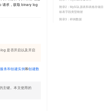
文戏情感细腻自然，动作戏激烈拳拳到肉，实现更强表演能力
支持中英文自由切换，具备更强的噪声鲁棒性
云聚AI 严选权益
p
请求，获取
binary log
SSL 证书
附录2：MySQL源表和表格存储目
，一键激活高效办公新体验
精选AI产品，从模型到应用全链提效
标表字段类型映射
堡垒机
AI 用量加速计划
附录3：样例数据
应用
防火墙
、识别商机，让客服更高效、服务更出色。
新老同享，达量后返
千问办公
主机安全
NEW
的智能体编程平台
一站式AI生产力平台
AI 应用及服务市场
伶鹊
nlog
是否开启以及开启
企业级人与Agent协作平台，接入和调度多个数字员工
智能客服平台，对话机器人、对话分析、智能外呼
AI 应用
大模型服务平台百炼 - 全妙
大模型
应用创作平台
多模态内容创作工具，已接入 DeepSeek
通服务和创建实例
和
创建数
自然语言处理
数据标注
的主键。本文使用的
机器学习
息提取
与 AI 智能体进行实时音视频通话
从文本、图片、视频中提取结构化的属性信息
构建支持视频理解的 AI 音视频实时通话应用