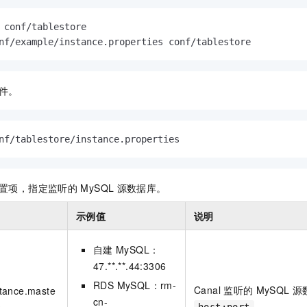
nf/example/instance.properties conf/tablestore
件。
nf/tablestore/instance.properties
置项，指定监听的
MySQL
源数据库。
示例值
说明
自建
MySQL：
47.**.**.44:3306
RDS MySQL：rm-
Canal
监听的
MySQL
源
stance.maste
cn-
。
s
host:port