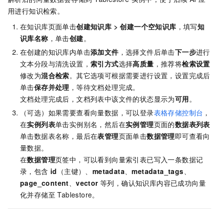
用进行知识检索。
在知识库页面单击
创建知识库
>
创建一个空知识库
，填写
知
识库名称
，单击
创建
。
在创建的知识库内单击
添加文件
，选择文件后单击
下一步
进行
文本分段与清洗设置，
索引方式
选择
高质量
，推荐将
检索设置
修改为
混合检索
。其它选项可根据需要进行设置，设置完成后
单击
保存并处理
，等待文档处理完成。
文档处理完成后，文档列表中该文件的状态显示为
可用
。
（可选）如果需要查看向量数据，可以登录
表格存储控制台
，
在
实例列表
单击实例别名，然后在
实例管理
页面的
数据表列表
单击数据表名称，最后在
表管理
页面单击
数据管理
即可查看向
量数据。
在
数据管理
页签中，可以看到向量索引表已写入一条数据记
录，包含
id
（主键）、
metadata
、
metadata_tags
、
page_content
、
vector
等列，确认知识库内容已成功向量
化并存储至 Tablestore。