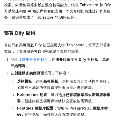
检索、向量检索等多模态混合检索能力。结合 Tablestore 和 Dify
可以快速构建 AI 知识库和智能应用，本文介绍如何通过计算巢服
务一键部署集成了
Tablestore
的 Dify 应用。
部署
Dify
应用
目前只有高可用版
Dify
社区应用支持
Tablestore，填写完部署参
数后，计算巢服务将自动完成整个集群的部署。
登录
计算巢服务控制台
，在
服务目录
搜索
Dify
社区版
，单击
开始部署
。
在
创建服务实例
页面填写以下内容：
选择模板
：选择
高可用版
。选择后页面会自动检查依赖，
如果有不满足的依赖请按照页面提示进行解决。
Kubernetes
配置
：可以选择
已有容器集群
或
新建容器集
群
，新建集群选项可保持默认设置或按需调整。
Postgres 数据库配置
：需填写
PostgreSQL
数据库密
码
，其它选项可保持默认设置或按需调整。