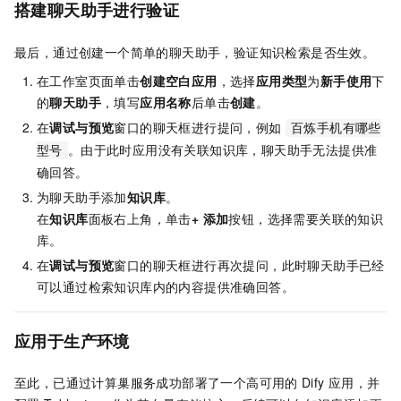
搭建聊天助手进行验证
最后，通过创建一个简单的聊天助手，验证知识检索是否生效。
在工作室页面单击
创建空白应用
，选择
应用类型
为
新手使用
下
的
聊天助手
，填写
应用名称
后单击
创建
。
在
调试与预览
窗口的聊天框进行提问，例如
百炼手机有哪些
。由于此时应用没有关联知识库，聊天助手无法提供准
型号
确回答。
为聊天助手添加
知识库
。
在
知识库
面板右上角，单击
+ 添加
按钮，选择需要关联的知识
库。
在
调试与预览
窗口的聊天框进行再次提问，此时聊天助手已经
可以通过检索知识库内的内容提供准确回答。
应用于生产环境
至此，已通过计算巢服务成功部署了一个高可用的
Dify
应用，并