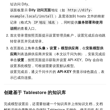
址访问
Dify。
该面板显示
Dify
访问页面
地址（如
http://dify-
）及需添加到 hosts 文件的映射
example.local/install
记录（格式为
），同时提供
服务部署和使用
IP
地址 域名
说明
的查看入口。
首次登录需按照页面提示设置管理员账户，设置完成后自动跳
转登录页并完成登录。
在页面右上角单击
头像
>
设置
>
模型供应商
，在
安装模型供
应商
列表选择供应商并安装（本文以千问为例），安装完成后
单击
设置
，按照页面提示获取并设置
API-KEY。Dify
会自动
设置系统模型，可根据需要设置默认模型。
设置完成后，通义千问卡片的
API-KEY
旁显示绿色圆点，表
示已成功连接。
创建基于
Tablestore
的知识库
完成模型设置后，还需要创建一个知识库并上传知识文档，文档
解析后的向量数据会存储到 Tablestore 实例中，便于后续
AI
应