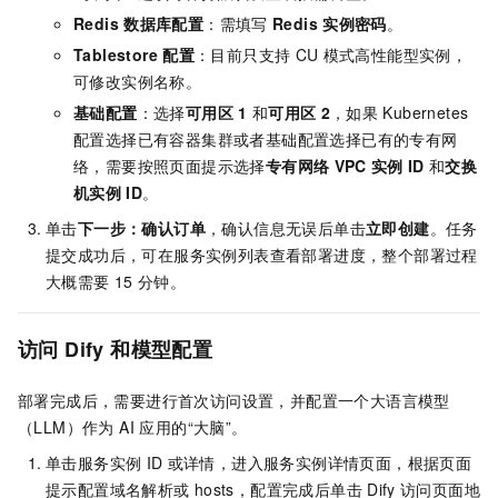
Redis
数据库配置
：需填写
Redis
实例密码
。
Tablestore
配置
：目前只支持
CU
模式高性能型实例，
可修改实例名称。
基础配置
：选择
可用区
1
和
可用区
2
，如果
Kubernetes
配置选择已有容器集群或者基础配置选择已有的专有网
络，需要按照页面提示选择
专有网络
VPC
实例
ID
和
交换
机实例
ID
。
单击
下一步：确认订单
，确认信息无误后单击
立即创建
。任务
提交成功后，可在服务实例列表查看部署进度，整个部署过程
大概需要
15
分钟。
访问
Dify
和模型配置
部署完成后，需要进行首次访问设置，并配置一个大语言模型
（LLM）作为 AI 应用的“大脑”。
单击服务实例
ID
或详情，进入服务实例详情页面，根据页面
提示配置域名解析或
hosts，配置完成后单击
Dify
访问页面地