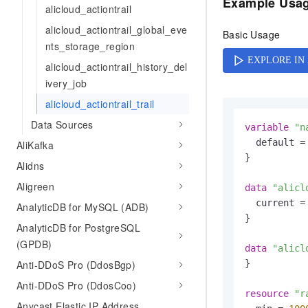
Example Usa
alicloud_actiontrail
AI 产品 免费试用
网络
安全
云开发大赛
Tableau 订阅
1亿+ 大模型 tokens 和 
alicloud_actiontrail_global_eve
Basic Usage
可观测
入门学习赛
中间件
nts_storage_region
AI空中课堂在线直播课
140+云产品 免费试用
大模型服务
alicloud_actiontrail_history_del
上云与迁云
产品新客免费试用，最长1
数据库
ivery_job
生态解决方案
千问AI平台-Token Plan
企业出海
大模型ACA认证体验
大数据计算
alicloud_actiontrail_trail
助力企业全员 AI 认知与能
行业生态解决方案
政企业务
Data Sources
媒体服务
variable
"n
千问AI平台-模型体验
开发者生态解决方案
  default =
AliKafka
在线体验全尺寸、多种模态
企业服务与云通信
}

AI 开发和 AI 应用解决
Alidns
Happy 系列大模型
域名与网站
Aligreen
data
"alicl
  current = 
AnalyticDB for MySQL (ADB)
终端用户计算
}

AnalyticDB for PostgreSQL
Serverless
大模型解决方案
(GPDB)
data
"alicl
Anti-DDoS Pro (DdosBgp)
}

开发工具
快速部署 Dify，高效搭建 
Anti-DDoS Pro (DdosCoo)
迁移与运维管理
resource
"r
Anycast Elastic IP Address