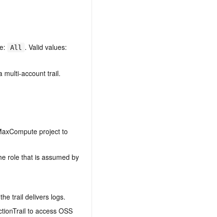
ue:
. Valid values:
All
 multi-account trail.
 MaxCompute project to
he role that is assumed by
he trail delivers logs.
ctionTrail to access OSS