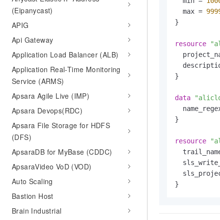
  min = 
100
10 分钟在聊天系统中增加
(Eipanycast)
专有云
  max = 
999
}

APIG
Api Gateway
resource
"a
Application Load Balancer (ALB)
  project_n
  descripti
Application Real-Time Monitoring
}

Service (ARMS)
Apsara Agile Live (IMP)
data
"alicl
  name_rege
Apsara Devops(RDC)
}

Apsara File Storage for HDFS
(DFS)
resource
"a
ApsaraDB for MyBase (CDDC)
  trail_nam
  sls_write
ApsaraVideo VoD (VOD)
  sls_proje
Auto Scaling
Bastion Host
Brain Industrial