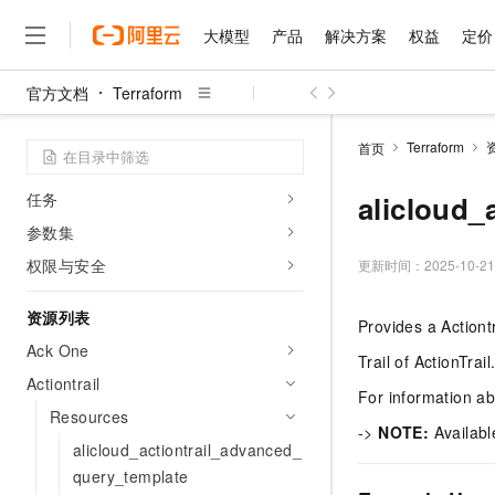
语法指南
大模型
产品
解决方案
权益
定价
自动化服务台
官方文档
Terraform
了解自动化服务台
大模型
产品
解决方案
权益
定价
云市场
伙伴
服务
了解阿里云
精选产品
精选解决方案
普惠上云
产品定价
精选商城
成为销售伙伴
售前咨询
为什么选择阿里云
资源栈
千问AI平台
Terraform
首页
了解云产品的定价详情
模板
大模型服务平台百炼
千问办公，解锁你的工作
普惠上云 官方力荐
分销伙伴
在线服务
网站建设
什么是云计算
大
大模型服务与应用平台
企业级Agent产品，直接
云服务器38元/年起，超
任务
alicloud_a
咨询伙伴
多端小程序
技术领先
云上成本管理
售后服务
参数集
千问大模型
Agency Agents：拥
官方推荐返现计划
大模型
大模型
精选产品
精选解决方案
Salesforce 国际版订阅
稳定可靠
管理和优化成本
多元化、高性能、安全可靠
推荐新用户得奖励，单订单
权限与安全
更新时间：
2025-10-21
销售伙伴合作计划
自助服务
友盟天域
安全合规
人工智能与机器学习
AI
文本生成
无影云电脑
HappyHorse 打造一
云工开物
资源列表
无影生态合作计划
在线服务
Provides a Actiontr
观测云
分析师报告
随时随地安全接入的云上超
高校专属算力普惠，学生认
计算
互联网应用开发
Qwen3.8-Max
HOT
Ack One
Salesforce On Alibaba C
工单服务
Trail of ActionTrai
智能体时代全能旗舰模型
Tuya 物联网平台阿里云
研究报告与白皮书
云解析DNS
快速拥有专属 OpenClaw
Consulting Partner 合
大数据
Actiontrail
容器
免费试用
For information ab
短信专区
蓝凌 OA
Qwen3.7-Plus
Resources
AI 大模型销售与服务生
现代化应用
存储
天池大赛
->
NOTE:
Availabl
能看、能想、能动手的多模
云原生大数据计算服务 Max
解决方案免费试用 新老
alicloud_actiontrail_advanced_
电子合同
面向分析的企业级SaaS模
最高领取价值200元试用
安全
网络与CDN
query_template
AI 算法大赛
Qwen3-VL-Plus
畅捷通