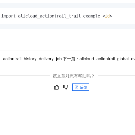
 import alicloud_actiontrail_trail.example <
id
>
d_actiontrail_history_delivery_job
下一篇：
alicloud_actiontrail_global_
该文章对您有帮助吗？
反馈