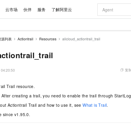
云市场
伙伴
服务
了解阿里云
AI 特惠
数据与 API
成为产品伙伴
企业增值服务
最佳实践
价格计算器
AI 场景体
基础软件
产品伙伴合
阿里云认证
市场活动
配置报价
大模型
资源列表
Actiontrail
Resources
alicloud_actiontrail_trail
自助选配和估算价格
新方式
域名与网站
睿译宝，AI翻译排版一步到位
智启 AI 普惠权益
产品生态集成认证中心
企业支持计划
云上春晚
千问官方 MaaS 平台，为开发者和 Agent 而生，新用户赠送 1 亿 + tokens 额度
云服务器 EC
Qwen Aud
AI Coding
阿里云Maa
2026 阿里云
为企业打
数据集
Windows
大模型认证
模型
NEW
NEW
交付可用成果
值低价云产品抢先购
提供智能易用的域名与建站服务
上传文档即自动完成翻译和格式还原
至高享 1亿+免费 tokens，加速 Al 应用落地
安全可靠、弹
智能编程，一键
ctiontrail_trail
产品生态伙伴
专家技术服务
云上奥运之旅
弹性计算合作
阿里云中企出
手机三要素
宝塔 Linux
全部认证
价格优势
有专属领域专家
对象存储 OSS
GLM-5.2：长任务时代开源旗舰模型
阿里云 OPC 创新助力计划
云数据库 RD
即刻拥有 DeepS
AI 电商营销
产品生态伙伴工作台
企业增值服务台
云栖战略参考
云存储合作计
云栖大会
身份实名认证
CentOS
训练营
推动算力普惠，释放技术红利
的大模型服务
最高返9万
多领域专家智能体,一键组建 AI 虚拟交付团队
至高百万元 Token 补贴，加速一人公司成长
稳定、安全、高性价比、高性能的云存储服务
真正可用的 1M 上下文,一次完成代码全链路开发
轻松解锁专属 Dee
从图文生成到
复制
 04:20:50
云上的中国
数据库合作计
活动全景
短信
Docker
图片和
站式影视创作平台
人工智能平台 PAI
Hermes Agent，打造自进化智能体
Token Plan 模型订阅计划
Qoder
5 分钟轻松部署
AI 广告创作
企业成长
大模型
NEW
信息公告
ail Trail resource.
看见新力量
云网络合作计
OCR 文字识别
JAVA
级电脑
证享300元代金券
可视化编排打通从文字构思到成片全链路闭环
一站式AI开发、训练和推理服务
自主进化，持久记忆，越用越聪明
Qwen3.8-Max 首发尝鲜，限时加量 10 倍，夜间低至2折
面向真实软件
图文、视频一
Kimi-K3
HappyHors
NEW
魔搭 Mode
loud
服务实践
官网公告
l. After creating a trail, you need to enable the trail through StartLo
Kimi 最新旗舰模型，长程编程与推理利器
让文字生成流
金融模力时刻
Salesforce O
版
发票查验
全能环境
Qoder CN
Claude Code + GStack 打造工程团队
千问办公，限时限量积分加倍
云原生数据库 P
低代码高效构
AI 建站
NEW
作计划
计划
out Actiontrail Trail and how to use it, see
What is Trail
.
创新中心
魔搭 ModelSc
健康状态
让AI从“聊天伙伴”进化为能干活的“数字员工”
覆盖公网/内网、递归/权威、移动APP等全场景解析服务
安装技能 GStack，拥有专属 AI 工程团队
你的AI工作搭子，覆盖日常办公高频场景
基于千问大模型等，支持代码智能生成、研发智能问答
0 代码专业建
客户案例
天气预报查询
操作系统
Deepseek-v4-pro
HappyHors
态合作计划
e since v1.95.0.
态智能体模型
旗舰 MoE 大模型，百万上下文与顶尖推理能力
图生视频，流
Compute
同享
容器服务 Kubernetes 版 ACK
万小智 AI 建站低至 15元/月
云防火墙
AI 短剧/漫剧
快递物流查询
WordPress
成为服务伙
高校合作
式云数据仓库
点，立即开启云上创新
提供一站式管理容器应用的 K8s 服务
送.CN域名，送备案服务码
云原生的云上
AI助力短剧
GLM-5.2
Wan2.7-T
Ubuntu