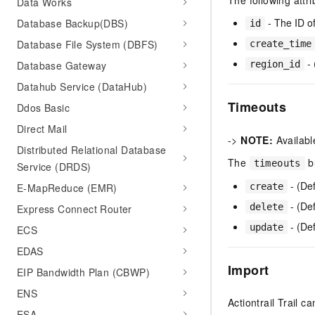
The following attr
Data Works
- The ID o
Database Backup(DBS)
id
Database File System (DBFS)
create_time
- 
Database Gateway
region_id
Datahub Service (DataHub)
Timeouts
Ddos Basic
Direct Mail
->
NOTE:
Availabl
Distributed Relational Database
The
bl
timeouts
Service (DRDS)
- (Def
create
E-MapReduce (EMR)
- (Def
delete
Express Connect Router
- (Def
update
ECS
EDAS
Import
EIP Bandwidth Plan (CBWP)
ENS
Actiontrail Trail c
ESA