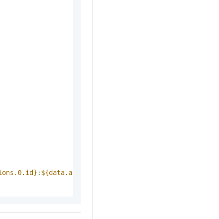
t.diy 一步搞定创意建站
构建大模型应用的安全防护体系
通过自然语言交互简化开发流程,全栈开发支持
通过阿里云安全产品对 AI 应用进行安全防护
ions.0.id}
:
${data.alicloud_account.default.id}
:project/
$