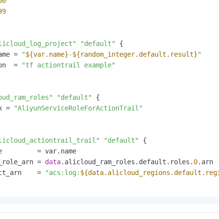
00
一个 AI 助手
即刻拥有 DeepSeek-R1 满血版
超强辅助，Bol
99
在企业官网、通讯软件中为客户提供 AI 客服
多种方案随心选，轻松解锁专属 DeepSeek
licloud_log_project"
"default"
 {

ame = 
"
${var.name}
-
${random_integer.default.result}
"
on  = 
"tf actiontrail example"
oud_ram_roles"
"default"
 {

x = 
"AliyunServiceRoleForActionTrail"
licloud_actiontrail_trail"
"default"
 {

e         = var.name

_role_arn = 
data
.alicloud_ram_roles.default.roles.
0
.arn

ct_arn    = 
"acs:log:
${data.alicloud_regions.default.reg