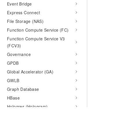
Event Bridge
Express Connect
File Storage (NAS)
Function Compute Service (FC)
Function Compute Service V3
(FCV3)
Governance
GPDB
Global Accelerator (GA)
GWLB
Graph Database
HBase
Hologres (Hologram)
Hologram
Hybrid Backup Recovery (HBR)