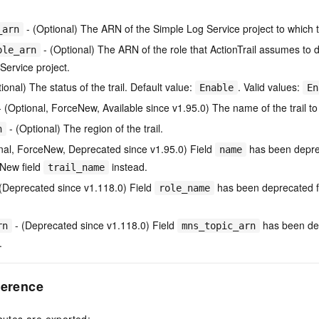
- (Optional) The ARN of the Simple Log Service project to which the
_arn
- (Optional) The ARN of the role that ActionTrail assumes to d
ole_arn
Service project.
ional) The status of the trail. Default value:
. Valid values:
Enable
En
 (Optional, ForceNew, Available since v1.95.0) The name of the trail to
- (Optional) The region of the trail.
n
nal, ForceNew, Deprecated since v1.95.0) Field
has been depre
name
 New field
instead.
trail_name
(Deprecated since v1.118.0) Field
has been deprecated f
role_name
- (Deprecated since v1.118.0) Field
has been dep
rn
mns_topic_arn
.
ference