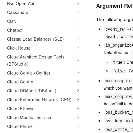
Bss Open Api
Argument Ref
Cassandra
The following arg
CDN
- (
event_rw
Chatbot
,
Read
Write
Classic Load Balancer (SLB)
is_organiza
Click House
Default value:
Cloud Architect Design Tools
: Cre
true
(BPStudio)
: C
false
Cloud Config (Config)
max_compute
Cloud Control
which you want 
Cloud DBAudit (DBAudit)
max_compute
Cloud Enterprise Network (CEN)
ActionTrail to 
Cloud Firewall
oss_bucket_
Cloud Monitor Service
oss_key_pre
Cloud Phone
oss_write_r