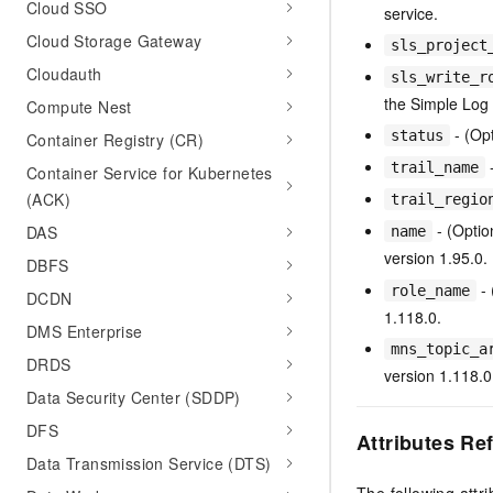
Cloud SSO
service.
Cloud Storage Gateway
sls_project
Cloudauth
sls_write_r
the Simple Log 
Compute Nest
- (Opt
status
Container Registry (CR)
-
trail_name
Container Service for Kubernetes
(ACK)
trail_regio
- (Optio
DAS
name
version 1.95.0.
DBFS
- 
role_name
DCDN
1.118.0.
DMS Enterprise
mns_topic_a
DRDS
version 1.118.0
Data Security Center (SDDP)
DFS
Attributes Re
Data Transmission Service (DTS)