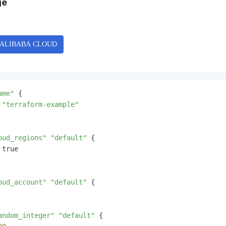
ge
服务生态伙伴
视觉 Coding、空间感知、多模态思考等全面升级
1M上下文，专为长程任务能力而生
云工开物
企业应用
Night Plan 支持 Qwen 3.8-Max
AI 办公
NEW
Red Hat
30+ 款产品免费体验
夜间 5 折，Qwen/Meoo/TokenPlan 客户专享
AI智能应用
科研合作
ERP
堂（旗舰版）
SUSE
智能客服
AI 应用构建
大模型原生
CRM
2个月
自动承接线索
建站小程序
Qoder
大模型服务平台百炼-应用模版
OA 办公系统
HOT
NEW
面向真实软件
个人版上线、团队版降价；千问3.8-Max首发发尝鲜
丰富多元化的应用模版和解决方案
力提升
财税管理
模板建站
ame"
 {

万有无界
大模型服务平台百炼-智能体
400电话
定制建站
 
"terraform-example"
的模型效果
灵活可视化地构建企业级 Agent
方案
广告营销
模板小程序
秒悟
人工智能平台 PAI
定制小程序
oud_regions"
"default"
 {

云端极速 AI 
新一代 AI 视频生成模型，深度适配广告营销等场景
AI Native 的算法工程平台，一站式完成建模、训练、推理服务部署
true

APP 开发
建站系统
oud_account"
"default"
 {

AI 应用
10分钟微调：让0.6B模型媲美235B模型
多模态数据信
依托云原生高可用架构,实现Dify私有化部署
用1%尺寸在特定领域达到大模型90%以上效果
andom_integer"
"default"
 {
