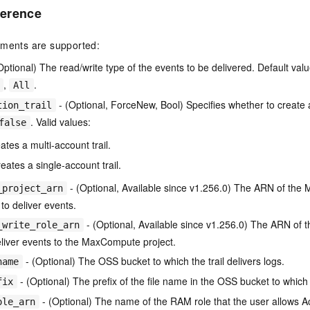
erence
uments are supported:
Optional) The read/write type of the events to be delivered. Default val
,
.
All
- (Optional, ForceNew, Bool) Specifies whether to create a
tion_trail
. Valid values:
false
ates a multi-account trail.
reates a single-account trail.
- (Optional, Available since v1.256.0) The ARN of the
_project_arn
to deliver events.
- (Optional, Available since v1.256.0) The ARN of t
_write_role_arn
deliver events to the MaxCompute project.
- (Optional) The OSS bucket to which the trail delivers logs.
name
- (Optional) The prefix of the file name in the OSS bucket to which t
fix
- (Optional) The name of the RAM role that the user allows A
ole_arn