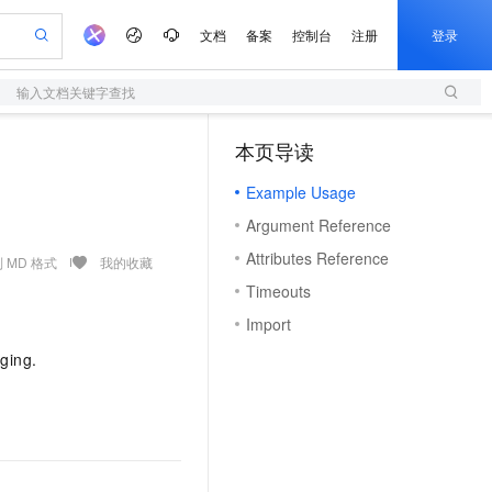
文档
备案
控制台
注册
登录
输入文档关键字查找
验
作计划
器
AI 活动
专业服务
服务伙伴合作计划
开发者社区
加入我们
服务平台百炼
阿里云 OPC 创新助力计划
本页导读
（1）
一站式生成采购清单，支持单品或批量购买
S
io：打造专属 AI 语音助手
S产品伙伴计划（繁花）
峰会
造的大模型服务与应用开发平台
轻量应用服务器
一句话生成原生可编辑精美 PPT 文稿
AI 生产力先锋
Al MaaS 服务伙伴赋能合作
域名
博文
Careers
至高可申请百万元
Example Usage
性可伸缩的云计算服务
开启高性价比 AI 编程新体验
Qwen-Audio-3.0-Realtime 端到端实时语音角色扮演
输入一句话想法, 轻松生成专业的 PPT
先锋实践拓展 AI 生产力的边界
快速构建应用程序和网站，即刻迈出上云第一步
Token 补贴，五大权
计划
海大会
伙伴信用分合作计划
商标
问答
社会招聘
Argument Reference
益加速 OPC 成功
S
eek-V4-Pro
数字证书管理服务（原SSL证书）
一键部署幻兽帕鲁游戏服务器
飞天发布时刻
HOT
划
备案
电子书
校园招聘
Attributes Reference
pSeek-V4-Pro
视频创作，一键激活电商全链路生产力
全托管，含MySQL、PostgreSQL、SQL Server、MariaDB多引擎
实现全站HTTPS，呈现可信的WEB访问
一键购买专属联机服务器，轻松开启游戏
所见，即是所愿
 MD 格式
我的收藏
更多支持
划
公司注册
镜像站
Timeouts
视频生成
语音识别与合成
专属 QwenPaw
短信服务
漫剧工坊：一站式动画创作平台
AI 实训营
HOT
合作伙伴培训与认证
Import
划
上云迁移
的智能体编程平台
站生成，高效打造优质广告素材
从聊天伙伴进化为能主动干活的本地数字员工
快速生产连贯的高质量长漫剧
从基础到进阶，Agent 创客手把手教你
国内短信简单易用，安全可靠，秒级触达，全球覆盖200+国家和地区。
e-1.1-T2V
Qwen3-TTS-Flash
lScope
我要反馈
查询合作伙伴
gging.
畅细腻的高质量视频
离线语音合成大模型，多语言方言自适应，低延迟高稳定
n Alibaba Cloud ISV 合作
代维服务
olarDB
建企业门户网站
大数据开发治理平台 DataWorks
10 分钟搭建微信、支付宝小程序
创新加速
ope
登录合作伙伴管理后台
我要建议
站，无忧落地极速上线
以可视化方式快速构建移动和 PC 门户网站
100%兼容MySQL、PostgreSQL，兼容Oracle，支持集中和分布式
高效部署网站，快速应用到小程序
Data Agent 驱动的一站式 Data+AI 开发治理平台
e-1.1-I2V
Cosyvoice-V3-Flash
安全
畅自然，细节丰富
高表现力语音合成大模型，语音克隆听感自然
我要投诉
上云场景组合购
伴
边界网络安全防护产品
漫剧创作，剧本、分镜、视频高效生成
覆盖90%+业务场景，专享组合折扣价
2V
VPN
Fun-ASR