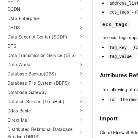
address_lis
DCDN
- (
ecs_tags
DMS Enterprise
ecs_tags
DRDS
Data Security Center (SDDP)
The ecs_tags suppo
DFS
- (O
tag_key
Data Transmission Service (DTS)
- 
tag_value
Data Works
Database Backup(DBS)
Attributes Re
Database File System (DBFS)
The following attr
Database Gateway
- The reso
id
Datahub Service (DataHub)
Ddos Basic
Import
Direct Mail
Distributed Relational Database
Cloud Firewall Add
Service (DRDS)