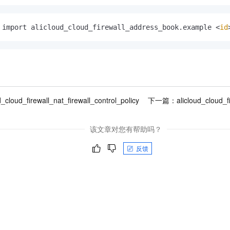
 import alicloud_cloud_firewall_address_book.example <
id
d_cloud_firewall_nat_firewall_control_policy
下一篇：
alicloud_cloud_f
该文章对您有帮助吗？
反馈