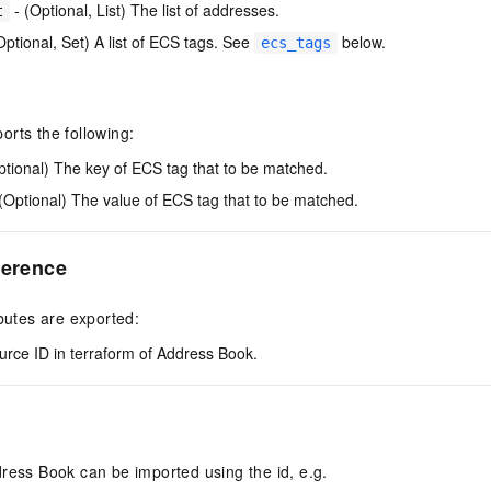
- (Optional, List) The list of addresses.
t
Optional, Set) A list of ECS tags. See
below.
ecs_tags
rts the following:
ptional) The key of ECS tag that to be matched.
(Optional) The value of ECS tag that to be matched.
ference
ibutes are exported:
urce ID in terraform of Address Book.
ress Book can be imported using the id, e.g.