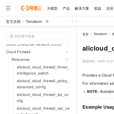
Cloud Architect Design Tools
大模型
产品
解决方案
权益
定价
(BPStudio)
Cloud Config (Config)
官方文档
Terraform
大模型
产品
解决方案
权益
定价
云市场
伙伴
服务
了解阿里云
精选产品
精选解决方案
普惠上云
产品定价
精选商城
成为销售伙伴
售前咨询
为什么选择阿里云
Cloud Control
千问AI平台
Terraform
首页
Cloud DBAudit (DBAudit)
了解云产品的定价详情
大模型服务平台百炼
千问办公，解锁你的工作
普惠上云 官方力荐
分销伙伴
在线服务
网站建设
什么是云计算
大
Cloud Enterprise Network (CEN)
大模型服务与应用平台
企业级Agent产品，直接
云服务器38元/年起，超
alicloud_
咨询伙伴
多端小程序
技术领先
Cloud Firewall
云上成本管理
售后服务
千问大模型
Agency Agents：拥
官方推荐返现计划
大模型
大模型
精选产品
精选解决方案
Salesforce 国际版订阅
稳定可靠
Resources
管理和优化成本
多元化、高性能、安全可靠
推荐新用户得奖励，单订单
更新时间：
2025-10-21
销售伙伴合作计划
自助服务
alicloud_cloud_firewall_threat_
友盟天域
安全合规
人工智能与机器学习
AI
文本生成
无影云电脑
HappyHorse 打造一
云工开物
intelligence_switch
无影生态合作计划
在线服务
Provides a Cloud 
观测云
分析师报告
随时随地安全接入的云上超
高校专属算力普惠，学生认
计算
互联网应用开发
Qwen3.8-Max
HOT
alicloud_cloud_firewall_policy_
Salesforce On Alibaba C
工单服务
For information a
智能体时代全能旗舰模型
Tuya 物联网平台阿里云
研究报告与白皮书
云解析DNS
快速拥有专属 OpenClaw
advanced_config
Consulting Partner 合
大数据
容器
免费试用
->
NOTE:
Availabl
短信专区
alicloud_cloud_firewall_ips_co
蓝凌 OA
Qwen3.7-Plus
AI 大模型销售与服务生
现代化应用
存储
天池大赛
nfig
能看、能想、能动手的多模
云原生大数据计算服务 Max
解决方案免费试用 新老
电子合同
Example Usa
alicloud_cloud_firewall_vpc_ce
面向分析的企业级SaaS模
最高领取价值200元试用
安全
网络与CDN
AI 算法大赛
Qwen3-VL-Plus
畅捷通