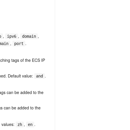
t.diy 一步搞定创意建站
构建大模型应用的安全防护体系
通过自然语言交互简化开发流程,全栈开发支持
通过阿里云安全产品对 AI 应用进行安全防护
,
,
,
p
ipv6
domain
,
.
main
port
ching tags of the ECS IP
hed. Default value:
.
and
tags can be added to the
gs can be added to the
d values:
,
.
zh
en