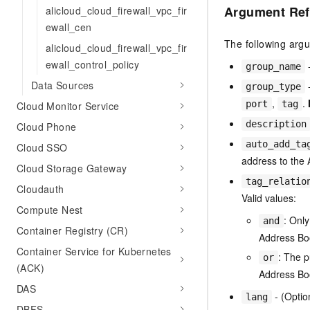
10 分钟在聊天系统中增加
Argument Ref
alicloud_cloud_firewall_vpc_fir
专有云
ewall_cen
The following arg
alicloud_cloud_firewall_vpc_fir
ewall_control_policy
-
group_name
Data Sources
-
group_type
,
.
port
tag
Cloud Monitor Service
description
Cloud Phone
auto_add_ta
Cloud SSO
address to the 
Cloud Storage Gateway
tag_relatio
Cloudauth
Valid values:
Compute Nest
: Only
and
Container Registry (CR)
Address Bo
Container Service for Kubernetes
: The p
or
(ACK)
Address Bo
DAS
- (Optio
lang
DBFS