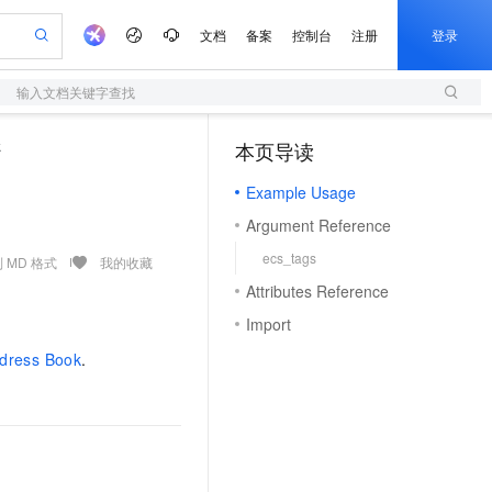
文档
备案
控制台
注册
登录
输入文档关键字查找
验
作计划
器
AI 活动
专业服务
服务伙伴合作计划
开发者社区
加入我们
服务平台百炼
阿里云 OPC 创新助力计划
k
本页导读
（1）
一站式生成采购清单，支持单品或批量购买
S
io：打造专属 AI 语音助手
S产品伙伴计划（繁花）
峰会
造的大模型服务与应用开发平台
轻量应用服务器
一句话生成原生可编辑精美 PPT 文稿
AI 生产力先锋
Al MaaS 服务伙伴赋能合作
域名
博文
Careers
至高可申请百万元
Example Usage
性可伸缩的云计算服务
开启高性价比 AI 编程新体验
Qwen-Audio-3.0-Realtime 端到端实时语音角色扮演
输入一句话想法, 轻松生成专业的 PPT
先锋实践拓展 AI 生产力的边界
快速构建应用程序和网站，即刻迈出上云第一步
Token 补贴，五大权
计划
海大会
伙伴信用分合作计划
商标
问答
社会招聘
Argument Reference
益加速 OPC 成功
S
eek-V4-Pro
数字证书管理服务（原SSL证书）
一键部署幻兽帕鲁游戏服务器
飞天发布时刻
HOT
划
备案
电子书
校园招聘
ecs_tags
pSeek-V4-Pro
视频创作，一键激活电商全链路生产力
全托管，含MySQL、PostgreSQL、SQL Server、MariaDB多引擎
实现全站HTTPS，呈现可信的WEB访问
一键购买专属联机服务器，轻松开启游戏
所见，即是所愿
 MD 格式
我的收藏
更多支持
划
公司注册
镜像站
Attributes Reference
视频生成
语音识别与合成
专属 QwenPaw
短信服务
漫剧工坊：一站式动画创作平台
AI 实训营
HOT
合作伙伴培训与认证
Import
划
上云迁移
的智能体编程平台
站生成，高效打造优质广告素材
从聊天伙伴进化为能主动干活的本地数字员工
快速生产连贯的高质量长漫剧
从基础到进阶，Agent 创客手把手教你
国内短信简单易用，安全可靠，秒级触达，全球覆盖200+国家和地区。
e-1.1-T2V
Qwen3-TTS-Flash
lScope
我要反馈
查询合作伙伴
ddress Book
.
畅细腻的高质量视频
离线语音合成大模型，多语言方言自适应，低延迟高稳定
n Alibaba Cloud ISV 合作
代维服务
olarDB
建企业门户网站
大数据开发治理平台 DataWorks
10 分钟搭建微信、支付宝小程序
创新加速
ope
登录合作伙伴管理后台
我要建议
站，无忧落地极速上线
以可视化方式快速构建移动和 PC 门户网站
100%兼容MySQL、PostgreSQL，兼容Oracle，支持集中和分布式
高效部署网站，快速应用到小程序
Data Agent 驱动的一站式 Data+AI 开发治理平台
e-1.1-I2V
Cosyvoice-V3-Flash
安全
畅自然，细节丰富
高表现力语音合成大模型，语音克隆听感自然
我要投诉
上云场景组合购
伴
边界网络安全防护产品
漫剧创作，剧本、分镜、视频高效生成
覆盖90%+业务场景，专享组合折扣价
2V
VPN
Fun-ASR