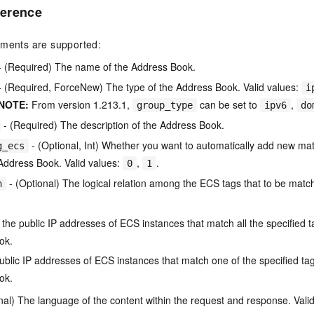
一个 AI 助手
即刻拥有 DeepSeek-R1 满血版
超强辅助，Bol
erence
在企业官网、通讯软件中为客户提供 AI 客服
多种方案随心选，轻松解锁专属 DeepSeek
uments are supported:
 (Required) The name of the Address Book.
 (Required, ForceNew) The type of the Address Book. Valid values:
i
NOTE:
From version 1.213.1,
can be set to
,
group_type
ipv6
do
- (Required) The description of the Address Book.
- (Optional, Int) Whether you want to automatically add new mat
g_ecs
Address Book. Valid values:
,
.
0
1
- (Optional) The logical relation among the ECS tags that to be matc
n
 the public IP addresses of ECS instances that match all the specified 
ok.
ublic IP addresses of ECS instances that match one of the specified ta
ok.
nal) The language of the content within the request and response. Vali