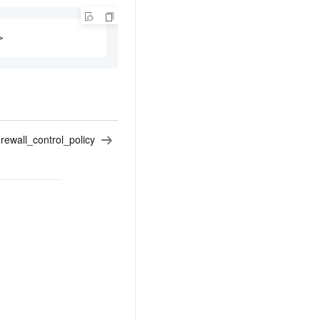
>
irewall_control_policy