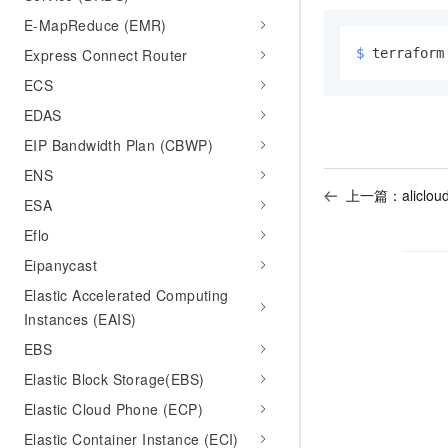
E-MapReduce (EMR)
Express Connect Router
$ 
terraform
ECS
EDAS
EIP Bandwidth Plan (CBWP)
ENS
上一篇：
aliclou
ESA
Eflo
Eipanycast
Elastic Accelerated Computing
Instances (EAIS)
EBS
Elastic Block Storage(EBS)
Elastic Cloud Phone (ECP)
Elastic Container Instance (ECI)