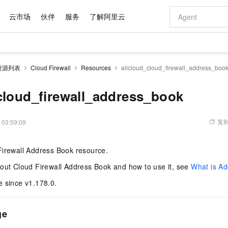
云市场
伙伴
服务
了解阿里云
AI 特惠
数据与 API
成为产品伙伴
企业增值服务
最佳实践
价格计算器
AI 场景体
基础软件
产品伙伴合
阿里云认证
市场活动
配置报价
大模型
资源列表
Cloud Firewall
Resources
alicloud_cloud_firewall_address_boo
自助选配和估算价格
新方式
域名与网站
睿译宝，AI翻译排版一步到位
智启 AI 普惠权益
产品生态集成认证中心
企业支持计划
云上春晚
千问官方 MaaS 平台，为开发者和 Agent 而生，新用户赠送 1 亿 + tokens 额度
云服务器 EC
Qwen Aud
AI Coding
阿里云Maa
2026 阿里云
为企业打
数据集
Windows
大模型认证
模型
NEW
NEW
交付可用成果
值低价云产品抢先购
提供智能易用的域名与建站服务
上传文档即自动完成翻译和格式还原
至高享 1亿+免费 tokens，加速 Al 应用落地
安全可靠、弹
智能编程，一键
cloud_firewall_address_book
产品生态伙伴
专家技术服务
云上奥运之旅
弹性计算合作
阿里云中企出
手机三要素
宝塔 Linux
全部认证
价格优势
有专属领域专家
对象存储 OSS
GLM-5.2：长任务时代开源旗舰模型
阿里云 OPC 创新助力计划
云数据库 RD
即刻拥有 DeepS
AI 电商营销
产品生态伙伴工作台
企业增值服务台
云栖战略参考
云存储合作计
云栖大会
身份实名认证
CentOS
训练营
推动算力普惠，释放技术红利
的大模型服务
最高返9万
多领域专家智能体,一键组建 AI 虚拟交付团队
至高百万元 Token 补贴，加速一人公司成长
稳定、安全、高性价比、高性能的云存储服务
真正可用的 1M 上下文,一次完成代码全链路开发
轻松解锁专属 Dee
从图文生成到
复制
 03:59:09
云上的中国
数据库合作计
活动全景
短信
Docker
图片和
站式影视创作平台
人工智能平台 PAI
Hermes Agent，打造自进化智能体
Token Plan 模型订阅计划
Qoder
5 分钟轻松部署
AI 广告创作
企业成长
大模型
NEW
信息公告
Firewall Address Book resource.
看见新力量
云网络合作计
OCR 文字识别
JAVA
级电脑
证享300元代金券
可视化编排打通从文字构思到成片全链路闭环
一站式AI开发、训练和推理服务
自主进化，持久记忆，越用越聪明
Qwen3.8-Max 首发尝鲜，限时加量 10 倍，夜间低至2折
面向真实软件
图文、视频一
Kimi-K3
HappyHors
NEW
魔搭 Mode
loud
服务实践
官网公告
bout Cloud Firewall Address Book and how to use it, see
What is A
Kimi 最新旗舰模型，长程编程与推理利器
让文字生成流
金融模力时刻
Salesforce O
版
发票查验
全能环境
Qoder CN
Claude Code + GStack 打造工程团队
千问办公，限时限量积分加倍
云原生数据库 P
低代码高效构
AI 建站
NEW
作计划
计划
e since v1.178.0.
创新中心
魔搭 ModelSc
健康状态
让AI从“聊天伙伴”进化为能干活的“数字员工”
覆盖公网/内网、递归/权威、移动APP等全场景解析服务
安装技能 GStack，拥有专属 AI 工程团队
你的AI工作搭子，覆盖日常办公高频场景
基于千问大模型等，支持代码智能生成、研发智能问答
0 代码专业建
客户案例
天气预报查询
操作系统
Deepseek-v4-pro
HappyHors
态合作计划
态智能体模型
旗舰 MoE 大模型，百万上下文与顶尖推理能力
图生视频，流
Compute
同享
容器服务 Kubernetes 版 ACK
万小智 AI 建站低至 15元/月
云防火墙
AI 短剧/漫剧
快递物流查询
WordPress
成为服务伙
高校合作
ge
式云数据仓库
点，立即开启云上创新
提供一站式管理容器应用的 K8s 服务
送.CN域名，送备案服务码
云原生的云上
AI助力短剧
GLM-5.2
Wan2.7-T
Ubuntu