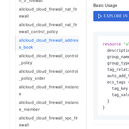
n_tr_firewall
AI 产品 免费试用
网络
Basic Usage
安全
云开发大赛
alicloud_cloud_firewall_nat_fir
Tableau 订阅
1亿+ 大模型 tokens 和 
ewall
可观测
入门学习赛
中间件
AI空中课堂在线直播课
140+云产品 免费试用
alicloud_cloud_firewall_nat_fir
大模型服务
上云与迁云
产品新客免费试用，最长1
数据库
ewall_control_policy
生态解决方案
千问AI平台-Token Plan
企业出海
alicloud_cloud_firewall_addres
大模型ACA认证体验
大数据计算
resource
"a
s_book
助力企业全员 AI 认知与能
行业生态解决方案
  descripti
政企业务
媒体服务
千问AI平台-模型体验
alicloud_cloud_firewall_control
  group_nam
开发者生态解决方案
在线体验全尺寸、多种模态
_policy
  group_typ
企业服务与云通信
AI 开发和 AI 应用解决
  tag_relat
alicloud_cloud_firewall_control
Happy 系列大模型
  auto_add_
域名与网站
_policy_order
  ecs_tags {
alicloud_cloud_firewall_instanc
终端用户计算
    tag_key
e
    tag_val
Serverless
大模型解决方案
  }

alicloud_cloud_firewall_instanc
e_member
开发工具
快速部署 Dify，高效搭建 
alicloud_cloud_firewall_vpc_fir
迁移与运维管理
ewall