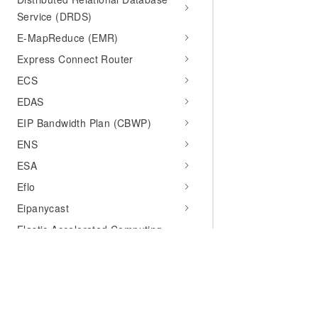
Service (DRDS)
E-MapReduce (EMR)
Express Connect Router
ECS
EDAS
EIP Bandwidth Plan (CBWP)
ENS
ESA
Eflo
Eipanycast
Elastic Accelerated Computing
Instances (EAIS)
EBS
Elastic Block Storage(EBS)
Elastic Cloud Phone (ECP)