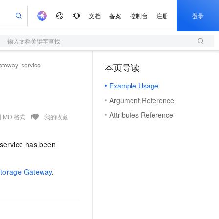
文档
备案
控制台
注册
登录
输入文档关键字查找
验
作计划
器
AI 活动
专业服务
服务伙伴合作计划
开发者社区
加入我们
服务平台百炼
阿里云 OPC 创新助力计划
ateway_service
本页导读
（1）
一站式生成采购清单，支持单品或批量购买
S
S产品伙伴计划（繁花）
峰会
造的大模型服务与应用开发平台
Qwen Audio：打造专属 AI 语音助手
轻量应用服务器
一句话生成原生可编辑精美 PPT 文稿
AI 生产力先锋
Al MaaS 服务伙伴赋能合作
域名
博文
Careers
NEW
至高可申请百万元
Example Usage
性可伸缩的云计算服务
开启高性价比 AI 编程新体验
Qwen-Audio-3.0-Realtime 端到端实时语音角色扮演
输入一句话想法, 轻松生成专业的 PPT
先锋实践拓展 AI 生产力的边界
快速构建应用程序和网站，即刻迈出上云第一步
Token 补贴，五大权
计划
海大会
伙伴信用分合作计划
商标
问答
社会招聘
Argument Reference
益加速 OPC 成功
S
eek-V4-Pro
数字证书管理服务（原SSL证书）
一键部署幻兽帕鲁游戏服务器
飞天发布时刻
HOT
划
备案
电子书
校园招聘
Attributes Reference
pSeek-V4-Pro
视频创作，一键激活电商全链路生产力
全托管，含MySQL、PostgreSQL、SQL Server、MariaDB多引擎
实现全站HTTPS，呈现可信的WEB访问
一键购买专属联机服务器，轻松开启游戏
所见，即是所愿
 MD 格式
我的收藏
更多支持
划
公司注册
镜像站
视频生成
语音识别与合成
专属 QwenPaw
短信服务
漫剧工坊：一站式动画创作平台
AI 实训营
HOT
合作伙伴培训与认证
 service has been
划
上云迁移
的智能体编程平台
站生成，高效打造优质广告素材
从聊天伙伴进化为能主动干活的本地数字员工
快速生产连贯的高质量长漫剧
从基础到进阶，Agent 创客手把手教你
国内短信简单易用，安全可靠，秒级触达，全球覆盖200+国家和地区。
e-1.1-T2V
Qwen3-TTS-Flash
lScope
我要反馈
查询合作伙伴
畅细腻的高质量视频
离线语音合成大模型，多语言方言自适应，低延迟高稳定
n Alibaba Cloud ISV 合作
代维服务
olarDB
建企业门户网站
大数据开发治理平台 DataWorks
10 分钟搭建微信、支付宝小程序
Storage Gateway
.
创新加速
ope
登录合作伙伴管理后台
我要建议
站，无忧落地极速上线
以可视化方式快速构建移动和 PC 门户网站
100%兼容MySQL、PostgreSQL，兼容Oracle，支持集中和分布式
高效部署网站，快速应用到小程序
Data Agent 驱动的一站式 Data+AI 开发治理平台
e-1.1-I2V
Cosyvoice-V3-Flash
安全
畅自然，细节丰富
高表现力语音合成大模型，语音克隆听感自然
我要投诉
上云场景组合购
伴
边界网络安全防护产品
漫剧创作，剧本、分镜、视频高效生成
覆盖90%+业务场景，专享组合折扣价
2V
VPN
Fun-ASR