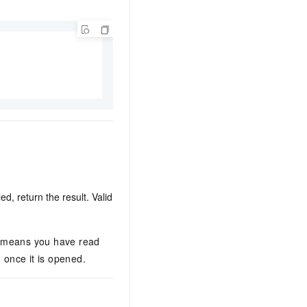
文戏情感细腻自然，动作戏激烈拳拳到肉，实现更强表演能力
支持中英文自由切换，具备更强的噪声鲁棒性
云聚AI 严选权益
SSL 证书
，一键激活高效办公新体验
精选AI产品，从模型到应用全链提效
堡垒机
AI 用量加速计划
应用
防火墙
、识别商机，让客服更高效、服务更出色。
新老同享，达量后返
千问办公
主机安全
NEW
的智能体编程平台
一站式AI生产力平台
AI 应用及服务市场
伶鹊
企业级人与Agent协作平台，接入和调度多个数字员工
智能客服平台，对话机器人、对话分析、智能外呼
AI 应用
大模型服务平台百炼 - 全妙
大模型
应用创作平台
多模态内容创作工具，已接入 DeepSeek
d, return the result. Valid
自然语言处理
数据标注
t means you have read
机器学习
 once it is opened.
息提取
与 AI 智能体进行实时音视频通话
从文本、图片、视频中提取结构化的属性信息
构建支持视频理解的 AI 音视频实时通话应用