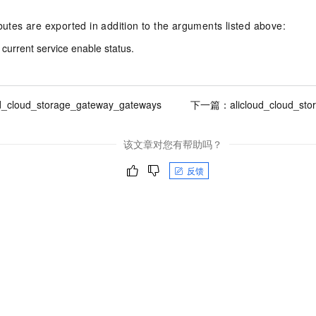
一个 AI 助手
即刻拥有 DeepSeek-R1 满血版
超强辅助，Bol
在企业官网、通讯软件中为客户提供 AI 客服
多种方案随心选，轻松解锁专属 DeepSeek
ibutes are exported in addition to the arguments listed above:
current service enable status.
ud_cloud_storage_gateway_gateways
下一篇：
alicloud_cloud_st
该文章对您有帮助吗？
反馈