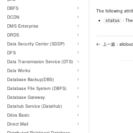
10 分钟在聊天系统中增加
专有云
DBFS
The following attr
DCDN
- The 
status
DMS Enterprise
DRDS
Data Security Center (SDDP)
上一篇：
aliclo
DFS
Data Transmission Service (DTS)
Data Works
Database Backup(DBS)
Database File System (DBFS)
Database Gateway
Datahub Service (DataHub)
Ddos Basic
Direct Mail
Distributed Relational Database