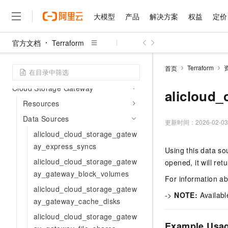
Cloud Enterprise Network (CEN)
大模型
产品
解决方案
权益
定价
Cloud Firewall
Cloud Monitor Service
官方文档
Terraform
大模型
产品
解决方案
权益
定价
云市场
伙伴
服务
了解阿里云
精选产品
精选解决方案
普惠上云
产品定价
精选商城
成为销售伙伴
售前咨询
为什么选择阿里云
Cloud Phone
千问AI平台
Terraform
首页
Cloud SSO
了解云产品的定价详情
大模型服务平台百炼
千问办公，解锁你的工作
普惠上云 官方力荐
分销伙伴
在线服务
网站建设
什么是云计算
大
Cloud Storage Gateway
大模型服务与应用平台
企业级Agent产品，直接
云服务器38元/年起，超
alicloud_
咨询伙伴
多端小程序
技术领先
Resources
云上成本管理
售后服务
千问大模型
Agency Agents：拥
官方推荐返现计划
大模型
大模型
精选产品
精选解决方案
Salesforce 国际版订阅
稳定可靠
Data Sources
管理和优化成本
多元化、高性能、安全可靠
推荐新用户得奖励，单订单
更新时间：
2026-02-03
销售伙伴合作计划
自助服务
alicloud_cloud_storage_gatew
友盟天域
安全合规
人工智能与机器学习
AI
文本生成
无影云电脑
HappyHorse 打造一
云工开物
ay_express_syncs
无影生态合作计划
在线服务
Using this data so
观测云
分析师报告
随时随地安全接入的云上超
高校专属算力普惠，学生认
计算
互联网应用开发
Qwen3.8-Max
HOT
alicloud_cloud_storage_gatew
opened, it will re
Salesforce On Alibaba C
工单服务
智能体时代全能旗舰模型
Tuya 物联网平台阿里云
研究报告与白皮书
云解析DNS
快速拥有专属 OpenClaw
ay_gateway_block_volumes
Consulting Partner 合
大数据
容器
For information a
免费试用
短信专区
alicloud_cloud_storage_gatew
蓝凌 OA
Qwen3.7-Plus
AI 大模型销售与服务生
->
NOTE:
Availabl
现代化应用
存储
天池大赛
ay_gateway_cache_disks
能看、能想、能动手的多模
云原生大数据计算服务 Max
解决方案免费试用 新老
电子合同
alicloud_cloud_storage_gatew
面向分析的企业级SaaS模
最高领取价值200元试用
安全
网络与CDN
AI 算法大赛
Qwen3-VL-Plus
Example Usa
畅捷通