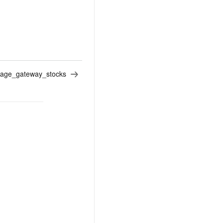
t.diy 一步搞定创意建站
构建大模型应用的安全防护体系
通过自然语言交互简化开发流程,全栈开发支持
通过阿里云安全产品对 AI 应用进行安全防护
orage_gateway_stocks