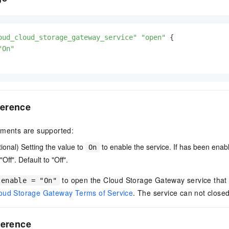
服务生态伙伴
视觉 Coding、空间感知、多模态思考等全面升级
1M上下文，专为长程任务能力而生
云工开物
企业应用
Night Plan 支持 Qwen 3.8-Max
AI 办公
NEW
Red Hat
30+ 款产品免费体验
夜间 5 折，Qwen/Meoo/TokenPlan 客户专享
AI智能应用
科研合作
ERP
堂（旗舰版）
SUSE
oud_cloud_storage_gateway_service"
"open"
 {

智能客服
AI 应用构建
大模型原生
CRM
"On"
2个月
自动承接线索
建站小程序
Qoder
大模型服务平台百炼-应用模版
OA 办公系统
HOT
NEW
面向真实软件
个人版上线、团队版降价；千问3.8-Max首发发尝鲜
丰富多元化的应用模版和解决方案
力提升
财税管理
模板建站
万有无界
大模型服务平台百炼-智能体
400电话
定制建站
erence
的模型效果
灵活可视化地构建企业级 Agent
方案
广告营销
模板小程序
秒悟
人工智能平台 PAI
uments are supported:
定制小程序
云端极速 AI 
新一代 AI 视频生成模型，深度适配广告营销等场景
AI Native 的算法工程平台，一站式完成建模、训练、推理服务部署
ional) Setting the value to
to enable the service. If has been enable
On
APP 开发
Off". Default to "Off".
建站系统
to open the Cloud Storage Gateway service tha
enable = "On"
oud Storage Gateway Terms of Service
. The service can not closed
AI 应用
10分钟微调：让0.6B模型媲美235B模型
多模态数据信
依托云原生高可用架构,实现Dify私有化部署
用1%尺寸在特定领域达到大模型90%以上效果
ference