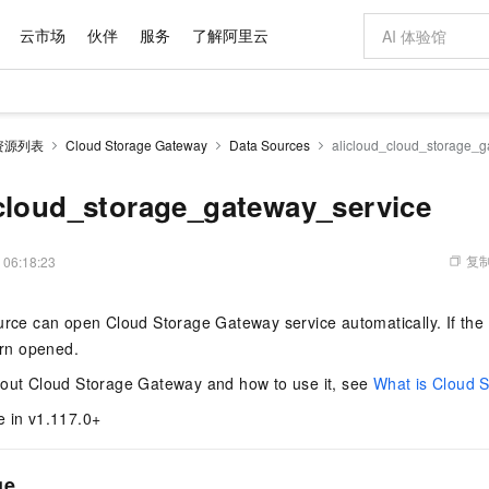
云市场
伙伴
服务
了解阿里云
AI 特惠
数据与 API
成为产品伙伴
企业增值服务
最佳实践
价格计算器
AI 场景体
基础软件
产品伙伴合
阿里云认证
市场活动
配置报价
大模型
资源列表
Cloud Storage Gateway
Data Sources
alicloud_cloud_storage_g
自助选配和估算价格
新方式
域名与网站
睿译宝，AI翻译排版一步到位
智启 AI 普惠权益
产品生态集成认证中心
企业支持计划
云上春晚
千问官方 MaaS 平台，为开发者和 Agent 而生，新用户赠送 1 亿 + tokens 额度
云服务器 EC
AI Coding
阿里云Maa
2026 阿里云
为企业打
数据集
Windows
大模型认证
模型
NEW
交付可用成果
值低价云产品抢先购
提供智能易用的域名与建站服务
上传文档即自动完成翻译和格式还原
至高享 1亿+免费 tokens，加速 Al 应用落地
安全可靠、弹
智能编程，一键
cloud_storage_gateway_service
产品生态伙伴
专家技术服务
云上奥运之旅
弹性计算合作
阿里云中企出
手机三要素
宝塔 Linux
全部认证
价格优势
有专属领域专家
对象存储 OSS
GLM-5.2：长任务时代开源旗舰模型
阿里云 OPC 创新助力计划
云数据库 RD
即刻拥有 DeepS
AI 电商营销
产品生态伙伴工作台
企业增值服务台
云栖战略参考
云存储合作计
云栖大会
身份实名认证
CentOS
训练营
推动算力普惠，释放技术红利
的大模型服务
最高返9万
多领域专家智能体,一键组建 AI 虚拟交付团队
至高百万元 Token 补贴，加速一人公司成长
稳定、安全、高性价比、高性能的云存储服务
真正可用的 1M 上下文,一次完成代码全链路开发
轻松解锁专属 Dee
从图文生成到
复制
 06:18:23
云上的中国
数据库合作计
活动全景
短信
Docker
图片和
站式影视创作平台
人工智能平台 PAI
Hermes Agent，打造自进化智能体
Token Plan 模型订阅计划
Qoder
5 分钟轻松部署
AI 广告创作
企业成长
大模型
NEW
信息公告
urce can open Cloud Storage Gateway service automatically. If the
看见新力量
云网络合作计
OCR 文字识别
JAVA
级电脑
证享300元代金券
可视化编排打通从文字构思到成片全链路闭环
一站式AI开发、训练和推理服务
自主进化，持久记忆，越用越聪明
Qwen3.8-Max 首发尝鲜，限时加量 10 倍，夜间低至2折
面向真实软件
图文、视频一
Kimi-K3
HappyHors
NEW
魔搭 Mode
turn opened.
loud
服务实践
官网公告
Kimi 最新旗舰模型，长程编程与推理利器
让文字生成流
金融模力时刻
Salesforce O
版
发票查验
全能环境
Qoder CN
Claude Code + GStack 打造工程团队
千问办公，限时限量积分加倍
云原生数据库 P
低代码高效构
AI 建站
NEW
作计划
bout Cloud Storage Gateway and how to use it, see
What is Cloud 
计划
创新中心
魔搭 ModelSc
健康状态
让AI从“聊天伙伴”进化为能干活的“数字员工”
覆盖公网/内网、递归/权威、移动APP等全场景解析服务
安装技能 GStack，拥有专属 AI 工程团队
你的AI工作搭子，覆盖日常办公高频场景
基于千问大模型等，支持代码智能生成、研发智能问答
0 代码专业建
客户案例
天气预报查询
操作系统
Deepseek-v4-pro
HappyHors
态合作计划
e in v1.117.0+
态智能体模型
旗舰 MoE 大模型，百万上下文与顶尖推理能力
图生视频，流
Compute
同享
容器服务 Kubernetes 版 ACK
万小智 AI 建站低至 15元/月
云防火墙
AI 短剧/漫剧
快递物流查询
WordPress
成为服务伙
高校合作
式云数据仓库
点，立即开启云上创新
提供一站式管理容器应用的 K8s 服务
送.CN域名，送备案服务码
云原生的云上
AI助力短剧
GLM-5.2
Wan2.7-T
ge
Ubuntu