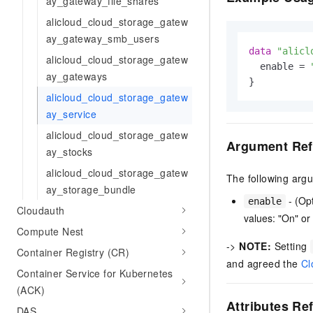
ay_gateway_file_shares
AI 产品 免费试用
网络
安全
云开发大赛
alicloud_cloud_storage_gatew
Tableau 订阅
1亿+ 大模型 tokens 和 
ay_gateway_smb_users
可观测
入门学习赛
中间件
AI空中课堂在线直播课
data
"alicl
140+云产品 免费试用
alicloud_cloud_storage_gatew
大模型服务
  enable = 
上云与迁云
产品新客免费试用，最长1
数据库
ay_gateways
生态解决方案
千问AI平台-Token Plan
企业出海
alicloud_cloud_storage_gatew
大模型ACA认证体验
大数据计算
ay_service
助力企业全员 AI 认知与能
行业生态解决方案
政企业务
媒体服务
千问AI平台-模型体验
alicloud_cloud_storage_gatew
开发者生态解决方案
Argument Ref
在线体验全尺寸、多种模态
ay_stocks
企业服务与云通信
AI 开发和 AI 应用解决
alicloud_cloud_storage_gatew
Happy 系列大模型
The following arg
域名与网站
ay_storage_bundle
- (Opt
enable
Cloudauth
终端用户计算
values: "On" or "
Compute Nest
Serverless
->
NOTE:
Setting
大模型解决方案
Container Registry (CR)
and agreed the
Cl
开发工具
Container Service for Kubernetes
快速部署 Dify，高效搭建 
(ACK)
迁移与运维管理
Attributes Re
DAS