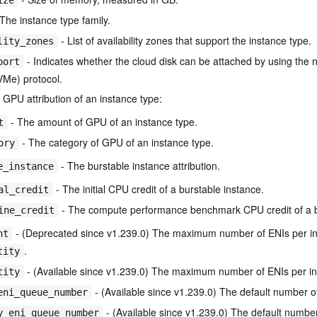
ize
The instance type family.
- List of availability zones that support the instance type.
lity_zones
- Indicates whether the cloud disk can be attached by using the
port
VMe) protocol.
 GPU attribution of an instance type:
- The amount of GPU of an instance type.
t
- The category of GPU of an instance type.
ory
- The burstable instance attribution.
e_instance
- The initial CPU credit of a burstable instance.
al_credit
- The compute performance benchmark CPU credit of a b
ine_credit
- (Deprecated since v1.239.0) The maximum number of ENIs per in
nt
.
tity
- (Available since v1.239.0) The maximum number of ENIs per in
tity
- (Available since v1.239.0) The default number o
eni_queue_number
- (Available since v1.239.0) The default numb
y_eni_queue_number