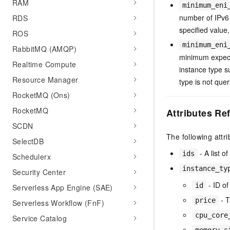
RAM
minimum_eni
number of IPv6
RDS
specified value,
ROS
minimum_eni
RabbitMQ (AMQP)
minimum expecte
Realtime Compute
instance type s
Resource Manager
type is not quer
RocketMQ (Ons)
RocketMQ
Attributes Re
SCDN
The following attr
SelectDB
- A list o
ids
Schedulerx
instance_ty
Security Center
- ID of
id
Serverless App Engine (SAE)
- T
price
Serverless Workflow (FnF)
cpu_core
Service Catalog