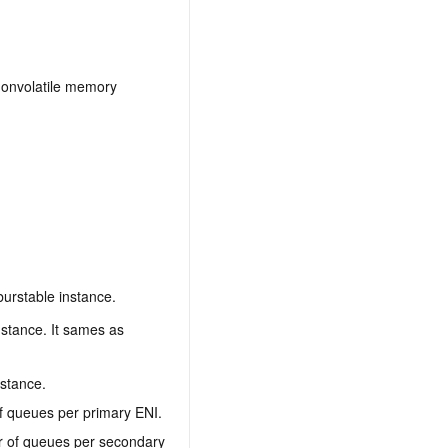
 nonvolatile memory
urstable instance.
stance. It sames as
stance.
f queues per primary ENI.
er of queues per secondary