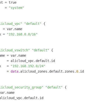
一个 AI 助手
即刻拥有 DeepSeek-R1 满血版
超强辅助，Bol
t = true

在企业官网、通讯软件中为客户提供 AI 客服
多种方案随心选，轻松解锁专属 DeepSeek
   = 
"system"
licloud_vpc"
"default"
 {

 = var.name

k = 
"192.168.0.0/16"
licloud_vswitch"
"default"
 {

ame = var.name

    = alicloud_vpc.default.id

k   = 
"192.168.192.0/24"
    = 
data
.alicloud_zones.default.zones.
0
.id

licloud_security_group"
"default"
 {

ar.name

alicloud_vpc.default.id
