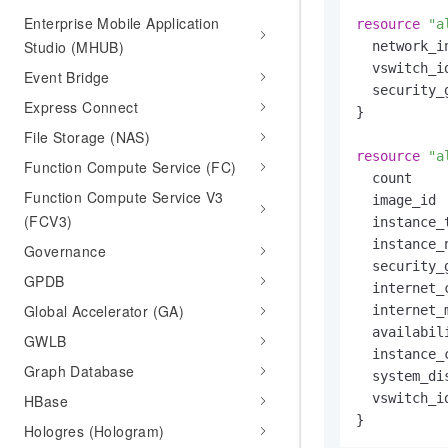
Enterprise Mobile Application
resource
"a
Studio (MHUB)
  network_i
  vswitch_i
Event Bridge
  security_
Express Connect
}

File Storage (NAS)
resource
"a
Function Compute Service (FC)
  count    
Function Compute Service V3
  image_id 
(FCV3)
  instance_
  instance_
Governance
  security_
GPDB
  internet_
Global Accelerator (GA)
  internet_
  availabil
GWLB
  instance_
Graph Database
  system_di
  vswitch_i
HBase
Hologres (Hologram)