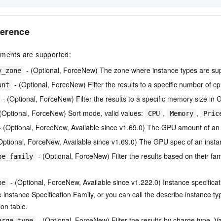
erence
uments are supported:
- (Optional, ForceNew) The zone where instance types are su
y_zone
- (Optional, ForceNew) Filter the results to a specific number of c
unt
- (Optional, ForceNew) Filter the results to a specific memory size in 
(Optional, ForceNew) Sort mode, valid values:
,
,
CPU
Memory
Pric
 (Optional, ForceNew, Available since v1.69.0) The GPU amount of an 
Optional, ForceNew, Available since v1.69.0) The GPU spec of an insta
- (Optional, ForceNew) Filter the results based on their f
pe_family
- (Optional, ForceNew, Available since v1.222.0) Instance specifica
pe
 instance Specification Family, or you can call the describe instance typ
ion table.
- (Optional, ForceNew) Filter the results by charge type. V
arge_type