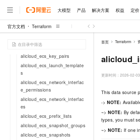
nces
大模型
产品
解决方案
权益
定价
alicloud_ecs_hpc_clusters
alicloud_ecs_image_compone
官方文档
Terraform
nts
大模型
产品
解决方案
权益
定价
云市场
伙伴
服务
了解阿里云
精选产品
精选解决方案
普惠上云
产品定价
精选商城
成为销售伙伴
售前咨询
为什么选择阿里云
alicloud_ecs_image_pipelines
千问AI平台
Terraform
首页
了解云产品的定价详情
alicloud_ecs_invocations
大模型服务平台百炼
睿译宝，AI翻译排版一
普惠上云 官方力荐
分销伙伴
在线服务
网站建设
什么是云计算
大
大模型服务与应用平台
上传文档即自动完成翻译和
云服务器38元/年起，超
alicloud_ecs_key_pairs
alicloud_
咨询伙伴
多端小程序
技术领先
云上成本管理
售后服务
alicloud_ecs_launch_template
千问大模型
GLM-5.2：长任务时代
官方推荐返现计划
大模型
大模型
精选产品
精选解决方案
Salesforce 国际版订阅
稳定可靠
s
管理和优化成本
多元化、高性能、安全可靠
推荐新用户得奖励，单订单
更新时间：
2026-02-03
销售伙伴合作计划
自助服务
alicloud_ecs_network_interfac
友盟天域
安全合规
人工智能与机器学习
AI
文本生成
无影云电脑
Hermes Agent，打造
云工开物
e_permissions
无影生态合作计划
在线服务
This data source p
观测云
分析师报告
随时随地安全接入的云上超
自主进化，持久记忆，越用
高校专属算力普惠，学生认
计算
互联网应用开发
Qwen3.8-Max
HOT
alicloud_ecs_network_interfac
Salesforce On Alibaba C
工单服务
->
NOTE:
Availabl
智能体时代全能旗舰模型
Tuya 物联网平台阿里云
研究报告与白皮书
云解析DNS
快速拥有专属 OpenClaw
es
Consulting Partner 合
大数据
容器
免费试用
~>
NOTE:
By defau
短信专区
alicloud_ecs_prefix_lists
蓝凌 OA
Qwen3.7-Plus
AI 大模型销售与服务生
types, you must s
现代化应用
存储
天池大赛
能看、能想、能动手的多模
alicloud_ecs_snapshot_groups
云原生大数据计算服务 Max
解决方案免费试用 新老
电子合同
~>
NOTE:
If one in
面向分析的企业级SaaS模
最高领取价值200元试用
安全
网络与CDN
alicloud_ecs_snapshots
AI 算法大赛
Qwen3-VL-Plus
畅捷通