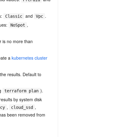
s:
and
.
Classic
Vpc
lues:
,
NoSpot
r is no more than
reate a
kubernetes cluster
the results. Default to
ng
).
terraform plan
results by system disk
,
,
cy
cloud_ssd
as been removed from