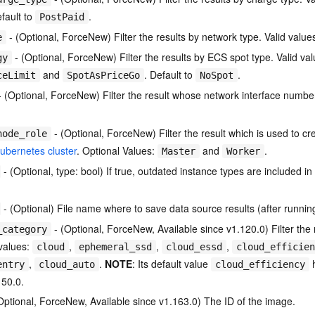
efault to
.
PostPaid
- (Optional, ForceNew) Filter the results by network type. Valid value
e
- (Optional, ForceNew) Filter the results by ECS spot type. Valid va
gy
and
. Default to
.
ceLimit
SpotAsPriceGo
NoSpot
 (Optional, ForceNew) Filter the result whose network interface numbe
- (Optional, ForceNew) Filter the result which is used to c
node_role
bernetes cluster
. Optional Values:
and
.
Master
Worker
- (Optional, type: bool) If true, outdated instance types are included in 
- (Optional) File name where to save data source results (after runni
- (Optional, ForceNew, Available since v1.120.0) Filter the 
_category
 values:
,
,
,
cloud
ephemeral_ssd
cloud_essd
cloud_efficien
,
.
NOTE
: Its default value
h
entry
cloud_auto
cloud_efficiency
150.0.
Optional, ForceNew, Available since v1.163.0) The ID of the image.