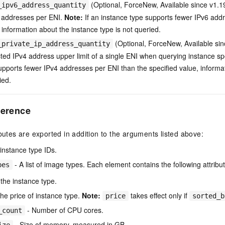
(Optional, ForceNew, Available since v1.
_ipv6_address_quantity
 addresses per ENI.
Note:
If an instance type supports fewer IPv6 add
 information about the instance type is not queried.
(Optional, ForceNew, Available si
_private_ip_address_quantity
d IPv4 address upper limit of a single ENI when querying instance spe
upports fewer IPv4 addresses per ENI than the specified value, informa
ied.
ference
ibutes are exported in addition to the arguments listed above:
f instance type IDs.
- A list of image types. Each element contains the following attribu
pes
 the instance type.
he price of instance type.
Note:
takes effect only if
price
sorted_b
- Number of CPU cores.
_count
- Size of memory, measured in GB.