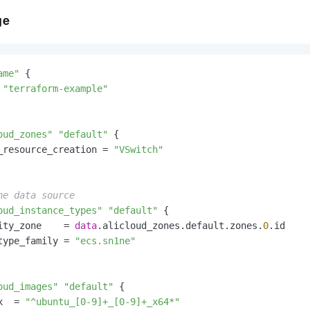
服务生态伙伴
视觉 Coding、空间感知、多模态思考等全面升级
1M上下文，专为长程任务能力而生
云工开物
企业应用
Night Plan 支持 Qwen 3.8-Max
AI 办公
NEW
ge
Red Hat
30+ 款产品免费体验
夜间 5 折，Qwen/Meoo/TokenPlan 客户专享
AI智能应用
科研合作
ERP
堂（旗舰版）
SUSE
智能客服
AI 应用构建
大模型原生
CRM
2个月
自动承接线索
ame"
 {

建站小程序
Qoder
大模型服务平台百炼-应用模版
OA 办公系统
 
"terraform-example"
HOT
NEW
面向真实软件
个人版上线、团队版降价；千问3.8-Max首发发尝鲜
丰富多元化的应用模版和解决方案
力提升
财税管理
模板建站
万有无界
大模型服务平台百炼-智能体
oud_zones"
"default"
 {

400电话
定制建站
的模型效果
灵活可视化地构建企业级 Agent
_resource_creation = 
"VSwitch"
方案
广告营销
模板小程序
秒悟
人工智能平台 PAI
定制小程序
云端极速 AI 
新一代 AI 视频生成模型，深度适配广告营销等场景
AI Native 的算法工程平台，一站式完成建模、训练、推理服务部署
he data source
oud_instance_types"
"default"
 {

APP 开发
ity_zone    = 
data
.alicloud_zones.default.zones.
0
.id

建站系统
type_family = 
"ecs.sn1ne"
AI 应用
10分钟微调：让0.6B模型媲美235B模型
多模态数据信
oud_images"
"default"
 {

依托云原生高可用架构,实现Dify私有化部署
用1%尺寸在特定领域达到大模型90%以上效果
x  = 
"^ubuntu_[0-9]+_[0-9]+_x64*"