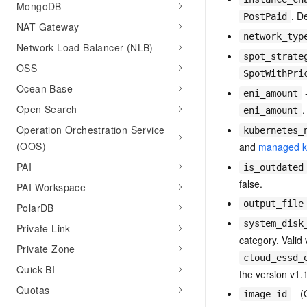
MongoDB
. D
PostPaid
NAT Gateway
network_typ
Network Load Balancer (NLB)
spot_strate
OSS
SpotWithPri
Ocean Base
-
eni_amount
Open Search
.
eni_amount
Operation Orchestration Service
kubernetes_
(OOS)
and
managed ku
PAI
is_outdated
false.
PAI Workspace
output_file
PolarDB
system_disk
Private Link
category. Valid
Private Zone
cloud_essd_
Quick BI
the version v1.
Quotas
- (
image_id