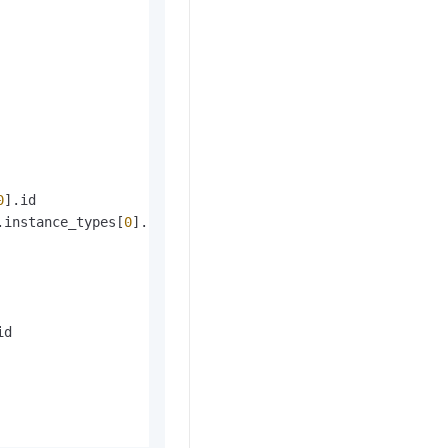
0
].id

.instance_types[
0
].id

d
