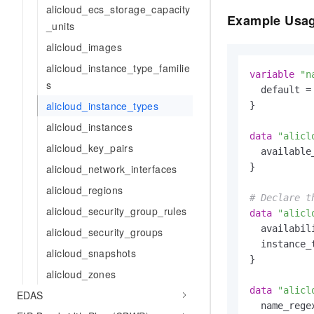
alicloud_ecs_storage_capacity
AI 产品 免费试用
网络
安全
云开发大赛
Example Usa
Tableau 订阅
_units
1亿+ 大模型 tokens 和 
可观测
入门学习赛
中间件
alicloud_images
AI空中课堂在线直播课
140+云产品 免费试用
大模型服务
alicloud_instance_type_familie
上云与迁云
产品新客免费试用，最长1
数据库
variable
"n
s
生态解决方案
千问AI平台-Token Plan
  default =
企业出海
大模型ACA认证体验
大数据计算
alicloud_instance_types
}

助力企业全员 AI 认知与能
行业生态解决方案
政企业务
alicloud_instances
媒体服务
千问AI平台-模型体验
data
"alicl
开发者生态解决方案
alicloud_key_pairs
在线体验全尺寸、多种模态
  available
企业服务与云通信
AI 开发和 AI 应用解决
}

alicloud_network_interfaces
Happy 系列大模型
域名与网站
alicloud_regions
# Declare t
alicloud_security_group_rules
data
"alicl
终端用户计算
  availabil
alicloud_security_groups
Serverless
  instance_
大模型解决方案
alicloud_snapshots
}

开发工具
alicloud_zones
快速部署 Dify，高效搭建 
data
"alicl
EDAS
迁移与运维管理
  name_rege