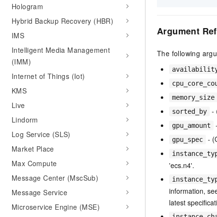
Hologram
Hybrid Backup Recovery (HBR)
Argument Ref
IMS
Intelligent Media Management
The following arg
(IMM)
availabilit
Internet of Things (Iot)
cpu_core_co
KMS
memory_size
Live
- 
sorted_by
Lindorm
-
gpu_amount
Log Service (SLS)
- (
gpu_spec
Market Place
instance_ty
Max Compute
'ecs.n4'.
Message Center (MscSub)
instance_ty
information, see
Message Service
latest specificat
Microservice Engine (MSE)
instance_ch