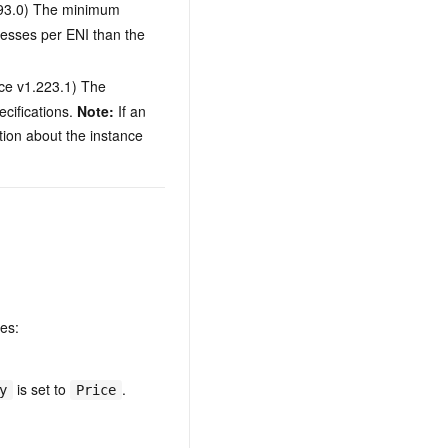
193.0) The minimum
resses per ENI than the
nce v1.223.1) The
cifications.
Note:
If an
tion about the instance
tes:
is set to
.
y
Price