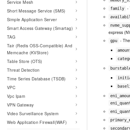
memory_s
Service Mesh
- 
family
Short Message Service (SMS)
availabi
Simple Application Server
nvme_sup
Smart Access Gateway (Smartag)
express (N
TAG
- The
gpu
Tair (Redis OSS-Compatible) And
amoun
Memcache (KVStore)
categ
Table Store (OTS)
burstabl
Threat Detection
initi
Time Series Database (TSDB)
basel
VPC
Vpc Ipam
eni_amou
eni_quan
VPN Gateway
eni_quan
Video Surveillance System
primary_
Web Application Firewall(WAF)
secondar