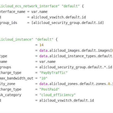
licloud_ecs_network_interface"
"default"
 {

nterface_name = var.name

d             = alicloud_vswitch.default.id

group_ids     = [alicloud_security_group.default.id]

licloud_instance"
"default"
 {

                  = 
14
                  = 
data
.alicloud_images.default.images[
type              = 
data
.alicloud_instance_types.default
name              = var.name

groups            = alicloud_security_group.default.*.id

charge_type       = 
"PayByTraffic"
max_bandwidth_out = 
"10"
ity_zone          = 
data
.alicloud_zones.default.zones.
0
.i
charge_type       = 
"PostPaid"
sk_category       = 
"cloud_efficiency"
d                 = alicloud_vswitch.default.id
