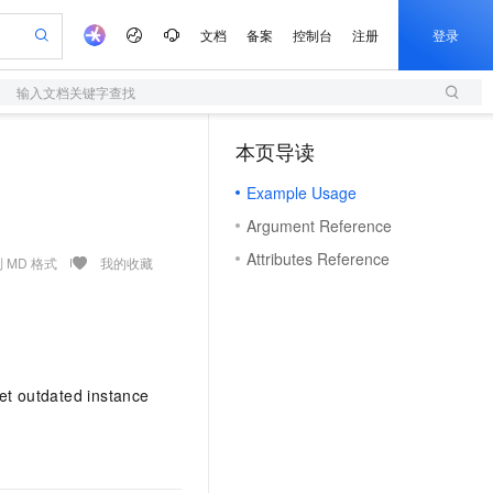
文档
备案
控制台
注册
登录
输入文档关键字查找
验
作计划
器
AI 活动
专业服务
服务伙伴合作计划
开发者社区
加入我们
服务平台百炼
阿里云 OPC 创新助力计划
本页导读
（1）
一站式生成采购清单，支持单品或批量购买
S
可编辑精美 PPT 文稿
S产品伙伴计划（繁花）
峰会
造的大模型服务与应用开发平台
轻量应用服务器
Agency Agents：拥有专属领域专家
AI 生产力先锋
Al MaaS 服务伙伴赋能合作
域名
博文
Careers
至高可申请百万元
Example Usage
性可伸缩的云计算服务
 轻松生成专业的 PPT
开启高性价比 AI 编程新体验
先锋实践拓展 AI 生产力的边界
快速构建应用程序和网站，即刻迈出上云第一步
多领域专家智能体,一键组建 AI 虚拟交付团队
Token 补贴，五大权
计划
海大会
伙伴信用分合作计划
商标
问答
社会招聘
Argument Reference
益加速 OPC 成功
S
帕鲁游戏服务器
数字证书管理服务（原SSL证书）
HappyHorse 打造一站式影视创作平台
飞天发布时刻
HOT
划
备案
电子书
校园招聘
Attributes Reference
联机服务器，轻松开启游戏
视频创作，一键激活电商全链路生产力
全托管，含MySQL、PostgreSQL、SQL Server、MariaDB多引擎
实现全站 HTTPS，呈现可信的 Web 访问
所见，即是所愿
可视化编排打通从文字构思到成片全链路闭环
 MD 格式
我的收藏
更多支持
划
公司注册
镜像站
视频生成
语音识别与合成
 智能体与工作流应用
短信服务
漫剧工坊：一站式动画创作平台
AI 实训营
合作伙伴培训与认证
划
上云迁移
的智能体编程平台
站生成，高效打造优质广告素材
通过阿里云百炼高效搭建AI应用,助力高效开发
快速生产连贯的高质量长漫剧
从基础到进阶，Agent 创客手把手教你
国内短信简单易用，安全可靠，秒级触达，全球覆盖200+国家和地区。
e-1.1-T2V
Qwen3-TTS-Flash
lScope
我要反馈
查询合作伙伴
畅细腻的高质量视频
离线语音合成大模型，多语言方言自适应，低延迟高稳定
n Alibaba Cloud ISV 合作
代维服务
olarDB
建企业门户网站
大数据开发治理平台 DataWorks
10 分钟搭建微信、支付宝小程序
创新加速
get outdated instance
ope
登录合作伙伴管理后台
我要建议
站，无忧落地极速上线
以可视化方式快速构建移动和 PC 门户网站
100%兼容MySQL、PostgreSQL，兼容Oracle，支持集中和分布式
高效部署网站，快速应用到小程序
Data Agent 驱动的一站式 Data+AI 开发治理平台
e-1.1-I2V
Cosyvoice-V3-Flash
安全
畅自然，细节丰富
高表现力语音合成大模型，语音克隆听感自然
我要投诉
上云场景组合购
伴
边界网络安全防护产品
漫剧创作，剧本、分镜、视频高效生成
覆盖90%+业务场景，专享组合折扣价
2V
VPN
Fun-ASR