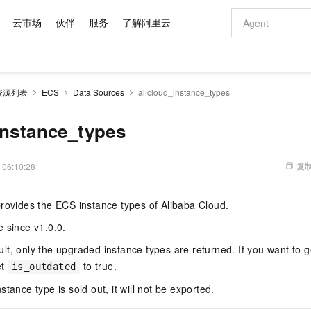
云市场
伙伴
服务
了解阿里云
AI 特惠
数据与 API
成为产品伙伴
企业增值服务
最佳实践
价格计算器
AI 场景体
基础软件
产品伙伴合
阿里云认证
市场活动
配置报价
大模型
资源列表
ECS
Data Sources
alicloud_instance_types
自助选配和估算价格
步到位
域名与网站
智启 AI 普惠权益
产品生态集成认证中心
企业支持计划
云上春晚
Qwen Audio：打造专属 AI 语音助手
千问官方 MaaS 平台，为开发者和 Agent 而生，新用户赠送 1 亿 + tokens 额度
云服务器 EC
一句话生成原生
AI Coding
阿里云Maa
2026 阿里云
为企业打
数据集
Windows
大模型认证
模型
NEW
NEW
格式还原
值低价云产品抢先购
提供智能易用的域名与建站服务
至高享 1亿+免费 tokens，加速 Al 应用落地
Qwen-Audio-3.0-Realtime 端到端实时语音角色扮演
安全可靠、弹
输入一句话想法,
智能编程，一键
instance_types
产品生态伙伴
专家技术服务
云上奥运之旅
弹性计算合作
阿里云中企出
手机三要素
宝塔 Linux
全部认证
价格优势
开源旗舰模型
对象存储 OSS
即刻拥有 DeepSeek-V4-Pro
阿里云 OPC 创新助力计划
云数据库 RD
一键部署幻兽
AI 电商营销
产品生态伙伴工作台
企业增值服务台
云栖战略参考
云存储合作计
云栖大会
身份实名认证
CentOS
训练营
推动算力普惠，释放技术红利
的大模型服务
最高返9万
真正可用的 1M 上下文,一次完成代码全链路开发
轻松解锁专属 DeepSeek-V4-Pro
至高百万元 Token 补贴，加速一人公司成长
稳定、安全、高性价比、高性能的云存储服务
一键购买专属
从图文生成到
复制
 06:10:28
云上的中国
数据库合作计
活动全景
短信
Docker
图片和
自进化智能体
人工智能平台 PAI
5 分钟轻松部署专属 QwenPaw
Token Plan 模型订阅计划
Qoder
高效搭建 AI
AI 广告创作
企业成长
大模型
NEW
HOT
信息公告
rovides the ECS instance types of Alibaba Cloud.
看见新力量
云网络合作计
OCR 文字识别
JAVA
级电脑
越聪明
证享300元代金券
一站式AI开发、训练和推理服务
Qwen3.8-Max 首发尝鲜，限时加量 10 倍，夜间低至2折
从聊天伙伴进化为能主动干活的本地数字员工
面向真实软件
图文、视频一
Kimi-K3
HappyHors
NEW
魔搭 Mode
loud
服务实践
官网公告
e since v1.0.0.
Kimi 最新旗舰模型，长程编程与推理利器
让文字生成流
金融模力时刻
Salesforce O
版
发票查验
全能环境
Qoder CN
Claude Code + GStack 打造工程团队
千问办公，限时限量积分加倍
云原生数据库 P
低代码高效构
AI 建站
NEW
作计划
计划
lt, only the upgraded instance types are returned. If you want to 
创新中心
魔搭 ModelSc
健康状态
让AI从“聊天伙伴”进化为能干活的“数字员工”
覆盖公网/内网、递归/权威、移动APP等全场景解析服务
安装技能 GStack，拥有专属 AI 工程团队
你的AI工作搭子，覆盖日常办公高频场景
基于千问大模型等，支持代码智能生成、研发智能问答
0 代码专业建
客户案例
天气预报查询
操作系统
Deepseek-v4-pro
HappyHors
态合作计划
et
to true.
is_outdated
态智能体模型
旗舰 MoE 大模型，百万上下文与顶尖推理能力
图生视频，流
Compute
同享
容器服务 Kubernetes 版 ACK
万小智 AI 建站低至 15元/月
云防火墙
AI 短剧/漫剧
快递物流查询
WordPress
成为服务伙
高校合作
stance type is sold out, it will not be exported.
式云数据仓库
点，立即开启云上创新
提供一站式管理容器应用的 K8s 服务
送.CN域名，送备案服务码
云原生的云上
AI助力短剧
GLM-5.2
Wan2.7-T
Ubuntu