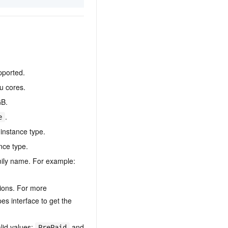
pported.
pu cores.
GB.
.
e
instance type.
nce type.
amily name. For example:
tions. For more
es interface to get the
alid values:
and
PrePaid