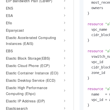
EIP Bandwidth Plan (CBWP)
10 分钟在聊天系统中增加
  most_recen
专有云
ENS
  owners   
}

ESA
Eflo
resource
"a
  vpc_name  
Eipanycast
  cidr_bloc
Elastic Accelerated Computing
}

Instances (EAIS)
EBS
resource
"a
  vswitch_n
Elastic Block Storage(EBS)
  vpc_id   
Elastic Cloud Phone (ECP)
  cidr_bloc
Elastic Container Instance (ECI)
  zone_id  
}

Elastic Desktop Service (ECD)
Elastic High Performance
resource
"a
Computing (Ehpc)
  name   = v
  vpc_id = 
Elastic IP Address (EIP)
}

Elasticsearch