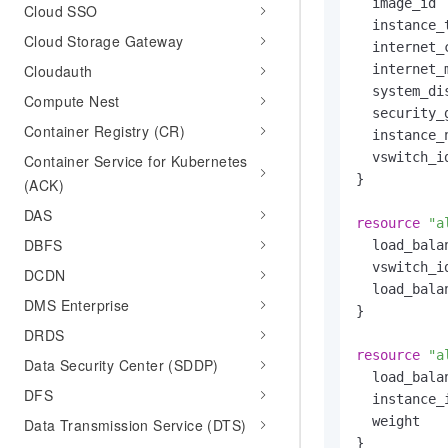
  image_id 
Cloud SSO
  instance_
Cloud Storage Gateway
  internet_
Cloudauth
  internet_
  system_di
Compute Nest
  security_
Container Registry (CR)
  instance_
  vswitch_i
Container Service for Kubernetes
}

(ACK)
DAS
resource
"a
DBFS
  load_bala
  vswitch_i
DCDN
  load_bala
DMS Enterprise
}

DRDS
resource
"a
Data Security Center (SDDP)
  load_bala
DFS
  instance_
  weight   
Data Transmission Service (DTS)