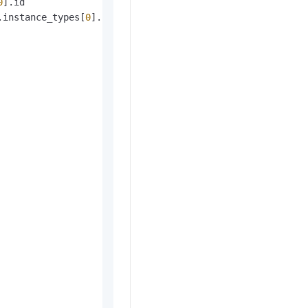
0
].id

.instance_types[
0
].id
