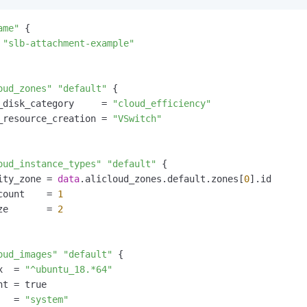
服务生态伙伴
视觉 Coding、空间感知、多模态思考等全面升级
1M上下文，专为长程任务能力而生
云工开物
企业应用
Night Plan 支持 Qwen 3.8-Max
AI 办公
NEW
Red Hat
30+ 款产品免费体验
夜间 5 折，Qwen/Meoo/TokenPlan 客户专享
AI智能应用
ame"
 {

科研合作
ERP
 
"slb-attachment-example"
堂（旗舰版）
SUSE
智能客服
AI 应用构建
大模型原生
CRM
2个月
自动承接线索
建站小程序
Qoder
大模型服务平台百炼-应用模版
OA 办公系统
HOT
oud_zones"
"default"
 {

NEW
面向真实软件
个人版上线、团队版降价；千问3.8-Max首发发尝鲜
丰富多元化的应用模版和解决方案
_disk_category     = 
"cloud_efficiency"
力提升
财税管理
模板建站
_resource_creation = 
"VSwitch"
万有无界
大模型服务平台百炼-智能体
400电话
定制建站
的模型效果
灵活可视化地构建企业级 Agent
方案
广告营销
模板小程序
oud_instance_types"
"default"
 {

秒悟
人工智能平台 PAI
ity_zone = 
data
.alicloud_zones.default.zones[
0
].id

定制小程序
云端极速 AI 
新一代 AI 视频生成模型，深度适配广告营销等场景
AI Native 的算法工程平台，一站式完成建模、训练、推理服务部署
count    = 
1
ze       = 
2
APP 开发
建站系统
oud_images"
"default"
 {

x  = 
"^ubuntu_18.*64"
AI 应用
10分钟微调：让0.6B模型媲美235B模型
多模态数据信
t = true

依托云原生高可用架构,实现Dify私有化部署
用1%尺寸在特定领域达到大模型90%以上效果
   = 
"system"