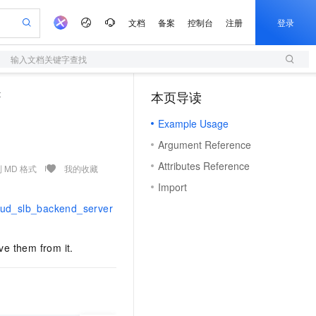
文档
备案
控制台
注册
登录
输入文档关键字查找
验
作计划
器
AI 活动
专业服务
服务伙伴合作计划
开发者社区
加入我们
服务平台百炼
阿里云 OPC 创新助力计划
t
本页导读
（1）
一站式生成采购清单，支持单品或批量购买
S
io：打造专属 AI 语音助手
S产品伙伴计划（繁花）
峰会
造的大模型服务与应用开发平台
轻量应用服务器
一句话生成原生可编辑精美 PPT 文稿
AI 生产力先锋
Al MaaS 服务伙伴赋能合作
域名
博文
Careers
至高可申请百万元
Example Usage
性可伸缩的云计算服务
开启高性价比 AI 编程新体验
Qwen-Audio-3.0-Realtime 端到端实时语音角色扮演
输入一句话想法, 轻松生成专业的 PPT
先锋实践拓展 AI 生产力的边界
快速构建应用程序和网站，即刻迈出上云第一步
Token 补贴，五大权
计划
海大会
伙伴信用分合作计划
商标
问答
社会招聘
Argument Reference
益加速 OPC 成功
S
eek-V4-Pro
数字证书管理服务（原SSL证书）
一键部署幻兽帕鲁游戏服务器
飞天发布时刻
HOT
划
备案
电子书
校园招聘
Attributes Reference
pSeek-V4-Pro
视频创作，一键激活电商全链路生产力
全托管，含MySQL、PostgreSQL、SQL Server、MariaDB多引擎
实现全站HTTPS，呈现可信的WEB访问
一键购买专属联机服务器，轻松开启游戏
所见，即是所愿
 MD 格式
我的收藏
更多支持
划
公司注册
镜像站
Import
视频生成
语音识别与合成
专属 QwenPaw
短信服务
漫剧工坊：一站式动画创作平台
AI 实训营
HOT
合作伙伴培训与认证
loud_slb_backend_server
划
上云迁移
的智能体编程平台
站生成，高效打造优质广告素材
从聊天伙伴进化为能主动干活的本地数字员工
快速生产连贯的高质量长漫剧
从基础到进阶，Agent 创客手把手教你
国内短信简单易用，安全可靠，秒级触达，全球覆盖200+国家和地区。
e-1.1-T2V
Qwen3-TTS-Flash
lScope
我要反馈
查询合作伙伴
畅细腻的高质量视频
离线语音合成大模型，多语言方言自适应，低延迟高稳定
n Alibaba Cloud ISV 合作
代维服务
olarDB
建企业门户网站
大数据开发治理平台 DataWorks
10 分钟搭建微信、支付宝小程序
e them from it.
创新加速
ope
登录合作伙伴管理后台
我要建议
站，无忧落地极速上线
以可视化方式快速构建移动和 PC 门户网站
100%兼容MySQL、PostgreSQL，兼容Oracle，支持集中和分布式
高效部署网站，快速应用到小程序
Data Agent 驱动的一站式 Data+AI 开发治理平台
e-1.1-I2V
Cosyvoice-V3-Flash
安全
畅自然，细节丰富
高表现力语音合成大模型，语音克隆听感自然
我要投诉
netes 版 ACK
上云场景组合购
伴
容器应用的 K8s 服务
漫剧创作，剧本、分镜、视频高效生成
覆盖90%+业务场景，专享组合折扣价
2V
VPN
Fun-ASR