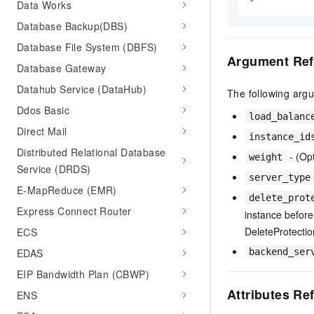
Data Works
Database Backup(DBS)
Database File System (DBFS)
Argument Ref
Database Gateway
Datahub Service (DataHub)
The following arg
Ddos Basic
load_balanc
Direct Mail
instance_id
Distributed Relational Database
- (Opt
weight
Service (DRDS)
server_type
E-MapReduce (EMR)
delete_prot
Express Connect Router
instance before 
DeleteProtection
ECS
EDAS
backend_ser
EIP Bandwidth Plan (CBWP)
Attributes Re
ENS