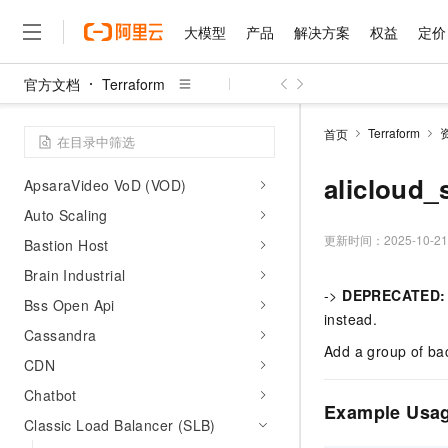
Service (ARMS)
大模型
产品
解决方案
权益
定价
Apsara Agile Live (IMP)
Apsara Devops(RDC)
官方文档
Terraform
Apsara File Storage for HDFS
大模型
产品
解决方案
权益
定价
云市场
伙伴
服务
了解阿里云
精选产品
精选解决方案
普惠上云
产品定价
精选商城
成为销售伙伴
售前咨询
为什么选择阿里云
(DFS)
千问AI平台
Terraform
首页
了解云产品的定价详情
大模型服务平台百炼
千问办公，解锁你的工作
普惠上云 官方力荐
分销伙伴
在线服务
ApsaraDB for MyBase (CDDC)
网站建设
什么是云计算
大
大模型服务与应用平台
企业级Agent产品，直接
云服务器38元/年起，超
alicloud_
ApsaraVideo VoD (VOD)
咨询伙伴
多端小程序
技术领先
云上成本管理
售后服务
Auto Scaling
千问大模型
Agency Agents：拥
官方推荐返现计划
大模型
大模型
精选产品
精选解决方案
Salesforce 国际版订阅
稳定可靠
管理和优化成本
多元化、高性能、安全可靠
推荐新用户得奖励，单订单
更新时间：
2025-10-21
销售伙伴合作计划
Bastion Host
自助服务
友盟天域
安全合规
人工智能与机器学习
AI
文本生成
Brain Industrial
无影云电脑
HappyHorse 打造一
云工开物
无影生态合作计划
在线服务
->
DEPRECATED:
观测云
分析师报告
随时随地安全接入的云上超
高校专属算力普惠，学生认
Bss Open Api
计算
互联网应用开发
Qwen3.8-Max
HOT
instead.
Salesforce On Alibaba C
工单服务
智能体时代全能旗舰模型
Cassandra
Tuya 物联网平台阿里云
研究报告与白皮书
云解析DNS
快速拥有专属 OpenClaw
Consulting Partner 合
大数据
容器
Add a group of ba
免费试用
短信专区
CDN
蓝凌 OA
Qwen3.7-Plus
AI 大模型销售与服务生
现代化应用
存储
天池大赛
Chatbot
能看、能想、能动手的多模
云原生大数据计算服务 Max
解决方案免费试用 新老
电子合同
Example Usa
Classic Load Balancer (SLB)
面向分析的企业级SaaS模
最高领取价值200元试用
安全
网络与CDN
AI 算法大赛
Qwen3-VL-Plus
畅捷通