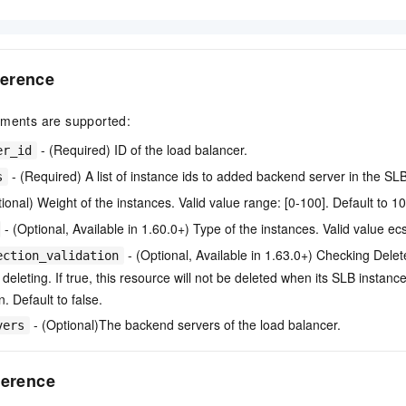
erence
uments are supported:
- (Required) ID of the load balancer.
er_id
- (Required) A list of instance ids to added backend server in the SLB
s
ional) Weight of the instances. Valid value range: [0-100]. Default to 10
- (Optional, Available in 1.60.0+) Type of the instances. Valid value ecs
- (Optional, Available in 1.63.0+) Checking Dele
ection_validation
deleting. If true, this resource will not be deleted when its SLB instan
. Default to false.
- (Optional)The backend servers of the load balancer.
vers
ference