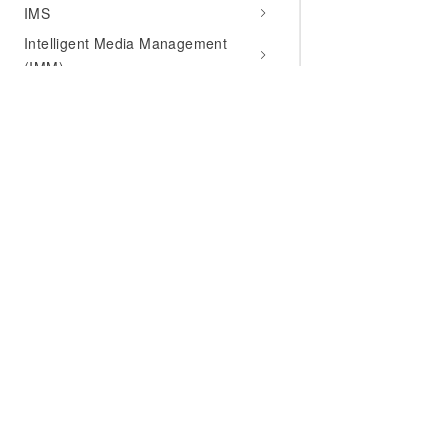
IMS
Intelligent Media Management
(IMM)
Internet of Things (Iot)
KMS
Live
Lindorm
Log Service (SLS)
为什么选择阿里云
大模型
产品和定
Market Place
什么是云计算
千问大模型
全部产品
Max Compute
全球基础设施
大模型服务
免费试用
Message Center (MscSub)
技术领先
AI应用构建
产品动态
Message Service
稳定可靠
产品定价
Microservice Engine (MSE)
安全合规
配置报价
MongoDB
分析师报告
云上成本
NAT Gateway