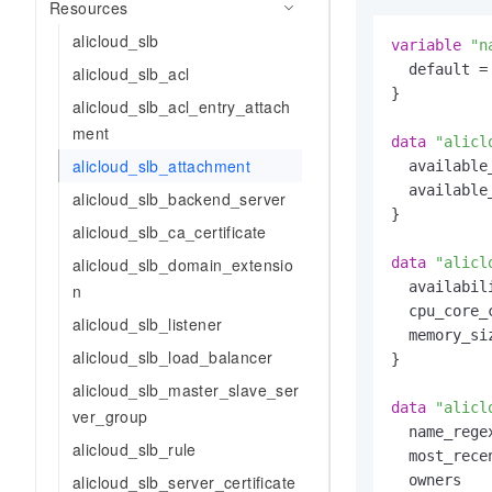
Resources
AI 产品 免费试用
网络
安全
云开发大赛
Tableau 订阅
alicloud_slb
1亿+ 大模型 tokens 和 
variable
"n
可观测
入门学习赛
中间件
  default =
alicloud_slb_acl
AI空中课堂在线直播课
140+云产品 免费试用
大模型服务
}

alicloud_slb_acl_entry_attach
上云与迁云
产品新客免费试用，最长1
数据库
ment
生态解决方案
千问AI平台-Token Plan
data
"alicl
企业出海
大模型ACA认证体验
大数据计算
alicloud_slb_attachment
  available
助力企业全员 AI 认知与能
行业生态解决方案
  available
政企业务
alicloud_slb_backend_server
媒体服务
千问AI平台-模型体验
}

开发者生态解决方案
alicloud_slb_ca_certificate
在线体验全尺寸、多种模态
企业服务与云通信
AI 开发和 AI 应用解决
alicloud_slb_domain_extensio
data
"alicl
Happy 系列大模型
  availabil
n
域名与网站
  cpu_core_
alicloud_slb_listener
终端用户计算
  memory_si
alicloud_slb_load_balancer
}

Serverless
大模型解决方案
alicloud_slb_master_slave_ser
data
"alicl
ver_group
开发工具
  name_rege
快速部署 Dify，高效搭建 
alicloud_slb_rule
  most_recen
迁移与运维管理
alicloud_slb_server_certificate
  owners   