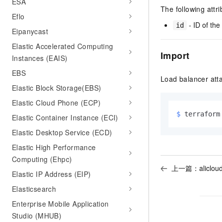
ESA
The following attr
Eflo
- ID of the
id
Eipanycast
Elastic Accelerated Computing
Import
Instances (EAIS)
EBS
Load balancer atta
Elastic Block Storage(EBS)
Elastic Cloud Phone (ECP)
$ 
terraform
Elastic Container Instance (ECI)
Elastic Desktop Service (ECD)
Elastic High Performance
Computing (Ehpc)
上一篇：
aliclo
Elastic IP Address (EIP)
Elasticsearch
Enterprise Mobile Application
Studio (MHUB)