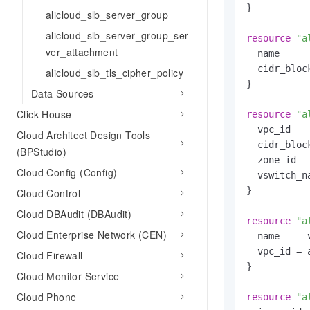
10 分钟在聊天系统中增加
}

专有云
alicloud_slb_server_group
alicloud_slb_server_group_ser
resource
"a
ver_attachment
  name      
  cidr_bloc
alicloud_slb_tls_cipher_policy
}

Data Sources
Click House
resource
"a
  vpc_id   
Cloud Architect Design Tools
  cidr_bloc
(BPStudio)
  zone_id  
Cloud Config (Config)
  vswitch_n
}

Cloud Control
Cloud DBAudit (DBAudit)
resource
"a
Cloud Enterprise Network (CEN)
  name   = v
  vpc_id = 
Cloud Firewall
}

Cloud Monitor Service
Cloud Phone
resource
"a