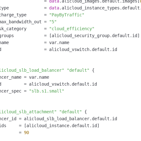
                  = 
data
.alicloud_images.default.images[
type              = 
data
.alicloud_instance_types.default
charge_type       = 
"PayByTraffic"
max_bandwidth_out = 
"5"
sk_category       = 
"cloud_efficiency"
groups            = [alicloud_security_group.default.id]

name              = var.name

d                 = alicloud_vswitch.default.id

licloud_slb_load_balancer"
"default"
 {

ncer_name = var.name

d         = alicloud_vswitch.default.id

ncer_spec = 
"slb.s1.small"
licloud_slb_attachment"
"default"
 {

ncer_id = alicloud_slb_load_balancer.default.id

ids     = [alicloud_instance.default.id]

        = 
90