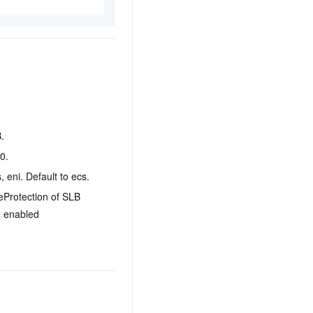
.
0.
, eni. Default to ecs.
teProtection of SLB
ce enabled