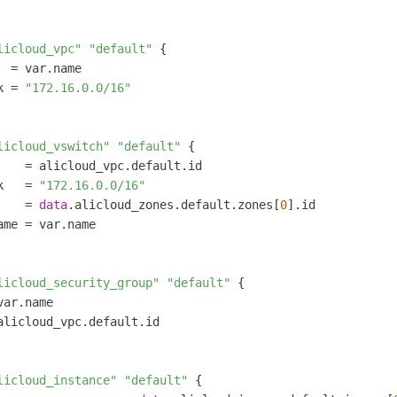
一个 AI 助手
即刻拥有 DeepSeek-R1 满血版
超强辅助，Bol
在企业官网、通讯软件中为客户提供 AI 客服
多种方案随心选，轻松解锁专属 DeepSeek
licloud_vpc"
"default"
 {

 = var.name

k = 
"172.16.0.0/16"
licloud_vswitch"
"default"
 {

    = alicloud_vpc.default.id

k   = 
"172.16.0.0/16"
    = 
data
.alicloud_zones.default.zones[
0
].id

ame = var.name

licloud_security_group"
"default"
 {

ar.name

alicloud_vpc.default.id

licloud_instance"
"default"
 {
