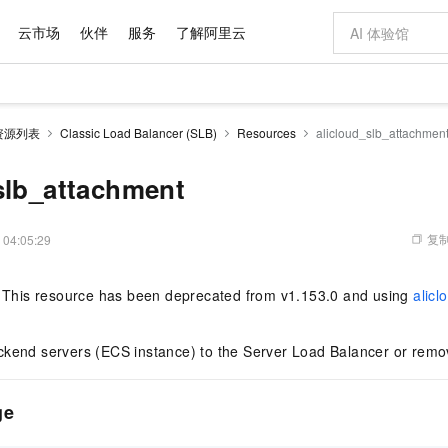
云市场
伙伴
服务
了解阿里云
AI 特惠
数据与 API
成为产品伙伴
企业增值服务
最佳实践
价格计算器
AI 场景体
基础软件
产品伙伴合
阿里云认证
市场活动
配置报价
大模型
资源列表
Classic Load Balancer (SLB)
Resources
alicloud_slb_attachmen
自助选配和估算价格
新方式
域名与网站
睿译宝，AI翻译排版一步到位
智启 AI 普惠权益
产品生态集成认证中心
企业支持计划
云上春晚
千问官方 MaaS 平台，为开发者和 Agent 而生，新用户赠送 1 亿 + tokens 额度
云服务器 EC
Qwen Aud
AI Coding
阿里云Maa
2026 阿里云
为企业打
数据集
Windows
大模型认证
模型
NEW
NEW
交付可用成果
值低价云产品抢先购
提供智能易用的域名与建站服务
上传文档即自动完成翻译和格式还原
至高享 1亿+免费 tokens，加速 Al 应用落地
安全可靠、弹
智能编程，一键
slb_attachment
产品生态伙伴
专家技术服务
云上奥运之旅
弹性计算合作
阿里云中企出
手机三要素
宝塔 Linux
全部认证
价格优势
有专属领域专家
对象存储 OSS
GLM-5.2：长任务时代开源旗舰模型
阿里云 OPC 创新助力计划
云数据库 RD
即刻拥有 DeepS
AI 电商营销
产品生态伙伴工作台
企业增值服务台
云栖战略参考
云存储合作计
云栖大会
身份实名认证
CentOS
训练营
推动算力普惠，释放技术红利
的大模型服务
最高返9万
多领域专家智能体,一键组建 AI 虚拟交付团队
至高百万元 Token 补贴，加速一人公司成长
稳定、安全、高性价比、高性能的云存储服务
真正可用的 1M 上下文,一次完成代码全链路开发
轻松解锁专属 Dee
从图文生成到
复制
 04:05:29
云上的中国
数据库合作计
活动全景
短信
Docker
图片和
站式影视创作平台
人工智能平台 PAI
Hermes Agent，打造自进化智能体
Token Plan 模型订阅计划
Qoder
5 分钟轻松部署
AI 广告创作
企业成长
大模型
NEW
信息公告
This resource has been deprecated from v1.153.0 and using
alic
看见新力量
云网络合作计
OCR 文字识别
JAVA
级电脑
证享300元代金券
可视化编排打通从文字构思到成片全链路闭环
一站式AI开发、训练和推理服务
自主进化，持久记忆，越用越聪明
Qwen3.8-Max 首发尝鲜，限时加量 10 倍，夜间低至2折
面向真实软件
图文、视频一
Kimi-K3
HappyHors
NEW
魔搭 Mode
loud
服务实践
官网公告
Kimi 最新旗舰模型，长程编程与推理利器
让文字生成流
金融模力时刻
Salesforce O
版
发票查验
全能环境
Qoder CN
Claude Code + GStack 打造工程团队
千问办公，限时限量积分加倍
云原生数据库 P
低代码高效构
AI 建站
NEW
作计划
ckend servers (ECS instance) to the Server Load Balancer or remov
计划
创新中心
魔搭 ModelSc
健康状态
让AI从“聊天伙伴”进化为能干活的“数字员工”
覆盖公网/内网、递归/权威、移动APP等全场景解析服务
安装技能 GStack，拥有专属 AI 工程团队
你的AI工作搭子，覆盖日常办公高频场景
基于千问大模型等，支持代码智能生成、研发智能问答
0 代码专业建
客户案例
天气预报查询
操作系统
Deepseek-v4-pro
HappyHors
态合作计划
态智能体模型
旗舰 MoE 大模型，百万上下文与顶尖推理能力
图生视频，流
Compute
同享
云防火墙
万小智 AI 建站低至 15元/月
容器服务 Kuber
AI 短剧/漫剧
快递物流查询
WordPress
成为服务伙
ge
高校合作
式云数据仓库
点，立即开启云上创新
云原生的云上边界网络安全防护产品
送.CN域名，送备案服务码
提供一站式管理
AI助力短剧
GLM-5.2
Wan2.7-T
Ubuntu