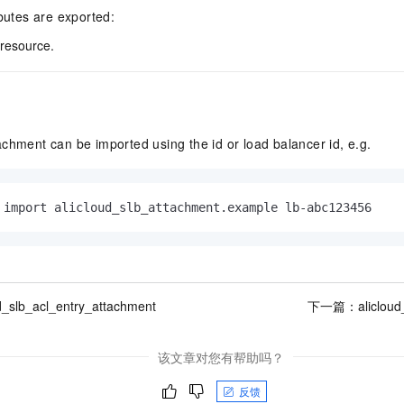
ibutes are exported:
 resource.
chment can be imported using the id or load balancer id, e.g.
 import alicloud_slb_attachment.example lb-abc123456
ud_slb_acl_entry_attachment
下一篇：
aliclou
该文章对您有帮助吗？
反馈