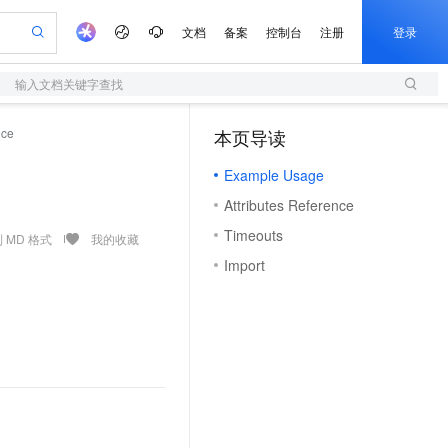
文档
备案
控制台
注册
登录
输入文档关键字查找
验
作计划
器
AI 活动
专业服务
服务伙伴合作计划
开发者社区
加入我们
服务平台百炼
阿里云 OPC 创新助力计划
nce
本页导读
（1）
一站式生成采购清单，支持单品或批量购买
S
io：打造专属 AI 语音助手
S产品伙伴计划（繁花）
峰会
造的大模型服务与应用开发平台
轻量应用服务器
一句话生成原生可编辑精美 PPT 文稿
AI 生产力先锋
Al MaaS 服务伙伴赋能合作
域名
博文
Careers
至高可申请百万元
Example Usage
性可伸缩的云计算服务
开启高性价比 AI 编程新体验
Qwen-Audio-3.0-Realtime 端到端实时语音角色扮演
输入一句话想法, 轻松生成专业的 PPT
先锋实践拓展 AI 生产力的边界
快速构建应用程序和网站，即刻迈出上云第一步
Token 补贴，五大权
计划
海大会
伙伴信用分合作计划
商标
问答
社会招聘
Attributes Reference
益加速 OPC 成功
S
eek-V4-Pro
数字证书管理服务（原SSL证书）
一键部署幻兽帕鲁游戏服务器
飞天发布时刻
HOT
划
备案
电子书
校园招聘
Timeouts
pSeek-V4-Pro
视频创作，一键激活电商全链路生产力
全托管，含MySQL、PostgreSQL、SQL Server、MariaDB多引擎
实现全站HTTPS，呈现可信的WEB访问
一键购买专属联机服务器，轻松开启游戏
所见，即是所愿
 MD 格式
我的收藏
更多支持
划
公司注册
镜像站
Import
视频生成
语音识别与合成
专属 QwenPaw
短信服务
漫剧工坊：一站式动画创作平台
AI 实训营
HOT
合作伙伴培训与认证
划
上云迁移
的智能体编程平台
站生成，高效打造优质广告素材
从聊天伙伴进化为能主动干活的本地数字员工
快速生产连贯的高质量长漫剧
从基础到进阶，Agent 创客手把手教你
国内短信简单易用，安全可靠，秒级触达，全球覆盖200+国家和地区。
e-1.1-T2V
Qwen3-TTS-Flash
lScope
我要反馈
查询合作伙伴
畅细腻的高质量视频
离线语音合成大模型，多语言方言自适应，低延迟高稳定
n Alibaba Cloud ISV 合作
代维服务
olarDB
建企业门户网站
大数据开发治理平台 DataWorks
10 分钟搭建微信、支付宝小程序
创新加速
ope
登录合作伙伴管理后台
我要建议
站，无忧落地极速上线
以可视化方式快速构建移动和 PC 门户网站
100%兼容MySQL、PostgreSQL，兼容Oracle，支持集中和分布式
高效部署网站，快速应用到小程序
Data Agent 驱动的一站式 Data+AI 开发治理平台
e-1.1-I2V
Cosyvoice-V3-Flash
安全
畅自然，细节丰富
高表现力语音合成大模型，语音克隆听感自然
我要投诉
上云场景组合购
伴
边界网络安全防护产品
漫剧创作，剧本、分镜、视频高效生成
覆盖90%+业务场景，专享组合折扣价
2V
VPN
Fun-ASR