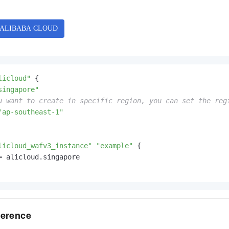
服务生态伙伴
视觉 Coding、空间感知、多模态思考等全面升级
1M上下文，专为长程任务能力而生
云工开物
企业应用
Night Plan 支持 Qwen 3.8-Max
AI 办公
NEW
Red Hat
30+ 款产品免费体验
夜间 5 折，Qwen/Meoo/TokenPlan 客户专享
AI智能应用
科研合作
ERP
堂（旗舰版）
SUSE
智能客服
AI 应用构建
大模型原生
CRM
2个月
自动承接线索
建站小程序
Qoder
大模型服务平台百炼-应用模版
OA 办公系统
HOT
NEW
面向真实软件
个人版上线、团队版降价；千问3.8-Max首发发尝鲜
丰富多元化的应用模版和解决方案
licloud"
 {

力提升
财税管理
模板建站
singapore"
万有无界
大模型服务平台百炼-智能体
u want to create in specific region, you can set the reg
400电话
定制建站
的模型效果
灵活可视化地构建企业级 Agent
"ap-southeast-1"
方案
广告营销
模板小程序
秒悟
人工智能平台 PAI
定制小程序
云端极速 AI 
新一代 AI 视频生成模型，深度适配广告营销等场景
AI Native 的算法工程平台，一站式完成建模、训练、推理服务部署
licloud_wafv3_instance"
"example"
 {

= alicloud.singapore

APP 开发
建站系统
AI 应用
10分钟微调：让0.6B模型媲美235B模型
多模态数据信
ference
依托云原生高可用架构,实现Dify私有化部署
用1%尺寸在特定领域达到大模型90%以上效果