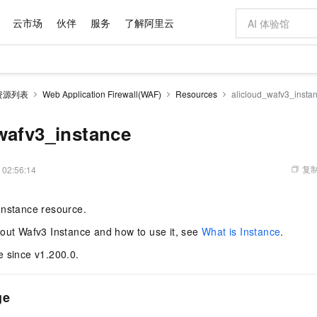
云市场
伙伴
服务
了解阿里云
AI 特惠
数据与 API
成为产品伙伴
企业增值服务
最佳实践
价格计算器
AI 场景体
基础软件
产品伙伴合
阿里云认证
市场活动
配置报价
大模型
资源列表
Web Application Firewall(WAF)
Resources
alicloud_wafv3_insta
自助选配和估算价格
新方式
域名与网站
睿译宝，AI翻译排版一步到位
智启 AI 普惠权益
产品生态集成认证中心
企业支持计划
云上春晚
千问官方 MaaS 平台，为开发者和 Agent 而生，新用户赠送 1 亿 + tokens 额度
云服务器 EC
Qwen Aud
AI Coding
阿里云Maa
2026 阿里云
为企业打
数据集
Windows
大模型认证
模型
NEW
NEW
交付可用成果
值低价云产品抢先购
提供智能易用的域名与建站服务
上传文档即自动完成翻译和格式还原
至高享 1亿+免费 tokens，加速 Al 应用落地
安全可靠、弹
智能编程，一键
wafv3_instance
产品生态伙伴
专家技术服务
云上奥运之旅
弹性计算合作
阿里云中企出
手机三要素
宝塔 Linux
全部认证
价格优势
有专属领域专家
对象存储 OSS
GLM-5.2：长任务时代开源旗舰模型
阿里云 OPC 创新助力计划
云数据库 RD
即刻拥有 DeepS
AI 电商营销
产品生态伙伴工作台
企业增值服务台
云栖战略参考
云存储合作计
云栖大会
身份实名认证
CentOS
训练营
推动算力普惠，释放技术红利
的大模型服务
最高返9万
多领域专家智能体,一键组建 AI 虚拟交付团队
至高百万元 Token 补贴，加速一人公司成长
稳定、安全、高性价比、高性能的云存储服务
真正可用的 1M 上下文,一次完成代码全链路开发
轻松解锁专属 Dee
从图文生成到
复制
 02:56:14
云上的中国
数据库合作计
活动全景
短信
Docker
图片和
站式影视创作平台
人工智能平台 PAI
Hermes Agent，打造自进化智能体
Token Plan 模型订阅计划
Qoder
5 分钟轻松部署
AI 广告创作
企业成长
大模型
NEW
信息公告
Instance resource.
看见新力量
云网络合作计
OCR 文字识别
JAVA
级电脑
证享300元代金券
可视化编排打通从文字构思到成片全链路闭环
一站式AI开发、训练和推理服务
自主进化，持久记忆，越用越聪明
Qwen3.8-Max 首发尝鲜，限时加量 10 倍，夜间低至2折
面向真实软件
图文、视频一
Kimi-K3
HappyHors
NEW
魔搭 Mode
loud
服务实践
官网公告
bout Wafv3 Instance and how to use it, see
What is Instance
.
Kimi 最新旗舰模型，长程编程与推理利器
让文字生成流
金融模力时刻
Salesforce O
版
发票查验
全能环境
Qoder CN
Claude Code + GStack 打造工程团队
千问办公，限时限量积分加倍
云原生数据库 P
低代码高效构
AI 建站
NEW
作计划
计划
e since v1.200.0.
创新中心
魔搭 ModelSc
健康状态
让AI从“聊天伙伴”进化为能干活的“数字员工”
覆盖公网/内网、递归/权威、移动APP等全场景解析服务
安装技能 GStack，拥有专属 AI 工程团队
你的AI工作搭子，覆盖日常办公高频场景
基于千问大模型等，支持代码智能生成、研发智能问答
0 代码专业建
客户案例
天气预报查询
操作系统
Deepseek-v4-pro
HappyHors
态合作计划
态智能体模型
旗舰 MoE 大模型，百万上下文与顶尖推理能力
图生视频，流
Compute
同享
容器服务 Kubernetes 版 ACK
万小智 AI 建站低至 15元/月
云防火墙
AI 短剧/漫剧
快递物流查询
WordPress
成为服务伙
高校合作
ge
式云数据仓库
点，立即开启云上创新
提供一站式管理容器应用的 K8s 服务
送.CN域名，送备案服务码
云原生的云上
AI助力短剧
GLM-5.2
Wan2.7-T
Ubuntu