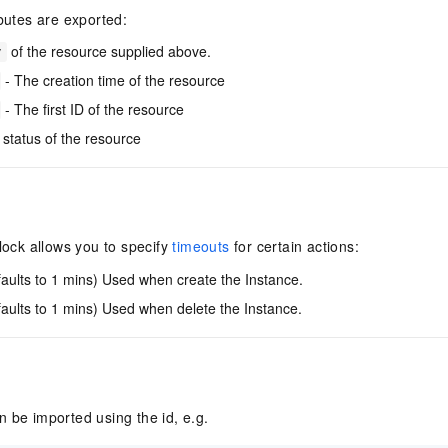
一个 AI 助手
即刻拥有 DeepSeek-R1 满血版
超强辅助，Bol
ibutes are exported:
在企业官网、通讯软件中为客户提供 AI 客服
多种方案随心选，轻松解锁专属 DeepSeek
of the resource supplied above.
y
- The creation time of the resource
- The first ID of the resource
status of the resource
ock allows you to specify
timeouts
for certain actions:
aults to 1 mins) Used when create the Instance.
aults to 1 mins) Used when delete the Instance.
 be imported using the id, e.g.