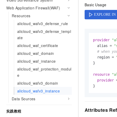
Video Surveillance System
AI 产品 免费试用
网络
Basic Usage
安全
云开发大赛
Web Application Firewall(WAF)
Tableau 订阅
1亿+ 大模型 tokens 和 
可观测
入门学习赛
Resources
中间件
AI空中课堂在线直播课
140+云产品 免费试用
大模型服务
alicloud_wafv3_defense_rule
上云与迁云
产品新客免费试用，最长1
数据库
alicloud_wafv3_defense_templ
生态解决方案
千问AI平台-Token Plan
企业出海
大模型ACA认证体验
ate
大数据计算
provider
"a
助力企业全员 AI 认知与能
行业生态解决方案
alicloud_waf_certificate
  alias = 
"
政企业务
媒体服务
千问AI平台-模型体验
# when yo
开发者生态解决方案
alicloud_waf_domain
在线体验全尺寸、多种模态
  region = 
企业服务与云通信
alicloud_waf_instance
AI 开发和 AI 应用解决
}

Happy 系列大模型
alicloud_waf_protection_modul
域名与网站
resource
"a
e
终端用户计算
provider
 
alicloud_wafv3_domain
Serverless
alicloud_wafv3_instance
大模型解决方案
Data Sources
开发工具
快速部署 Dify，高效搭建 
Attributes Re
实践教程
迁移与运维管理