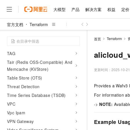
Serverless Workflow (FnF)
大模型
产品
解决方案
权益
定价
Service Catalog
Service Mesh
官方文档
Terraform
Short Message Service (SMS)
大模型
产品
解决方案
权益
定价
云市场
伙伴
服务
了解阿里云
精选产品
精选解决方案
普惠上云
产品定价
精选商城
成为销售伙伴
售前咨询
为什么选择阿里云
Simple Application Server
千问AI平台
Terraform
首页
了解云产品的定价详情
Smart Access Gateway (Smartag)
大模型服务平台百炼
千问办公，解锁你的工作
普惠上云 官方力荐
分销伙伴
在线服务
网站建设
什么是云计算
大
大模型服务与应用平台
企业级Agent产品，直接
云服务器38元/年起，超
alicloud_
TAG
咨询伙伴
多端小程序
技术领先
云上成本管理
售后服务
Tair (Redis OSS-Compatible) And
千问大模型
Agency Agents：拥
官方推荐返现计划
大模型
大模型
精选产品
精选解决方案
Salesforce 国际版订阅
稳定可靠
管理和优化成本
Memcache (KVStore)
多元化、高性能、安全可靠
推荐新用户得奖励，单订单
更新时间：
2025-10-21
销售伙伴合作计划
自助服务
友盟天域
安全合规
人工智能与机器学习
AI
文本生成
Table Store (OTS)
无影云电脑
HappyHorse 打造一
云工开物
无影生态合作计划
在线服务
Provides a Wafv3 
Threat Detection
观测云
分析师报告
随时随地安全接入的云上超
高校专属算力普惠，学生认
计算
互联网应用开发
Qwen3.8-Max
HOT
Salesforce On Alibaba C
工单服务
For information a
Time Series Database (TSDB)
智能体时代全能旗舰模型
Tuya 物联网平台阿里云
研究报告与白皮书
云解析DNS
快速拥有专属 OpenClaw
Consulting Partner 合
大数据
容器
VPC
免费试用
->
NOTE:
Availabl
短信专区
蓝凌 OA
Qwen3.7-Plus
AI 大模型销售与服务生
现代化应用
Vpc Ipam
存储
天池大赛
能看、能想、能动手的多模
云原生大数据计算服务 Max
解决方案免费试用 新老
电子合同
Example Usa
VPN Gateway
面向分析的企业级SaaS模
最高领取价值200元试用
安全
网络与CDN
AI 算法大赛
Qwen3-VL-Plus
畅捷通