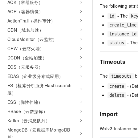
ACK（容器服务）
10 分钟在聊天系统中增加
The following attr
专有云
ACR（容器镜像）
- The
id
ke
ActionTrail（操作审计）
create_time
CDN（域名加速）
instance_id
CloudMonitor（云监控）
- The 
status
CFW（云防火墙）
DCDN（全站加速）
Timeouts
ECS（云服务器）
The
bl
EDAS（企业级分布式应用）
timeouts
ES（检索分析服务Elasticsearch
- (Def
create
版）
- (Def
delete
ESS（弹性伸缩）
HBase（云数据库）
Import
Kafka（云消息队列）
Wafv3 Instance can
MongoDB（云数据库MongoDB
版）