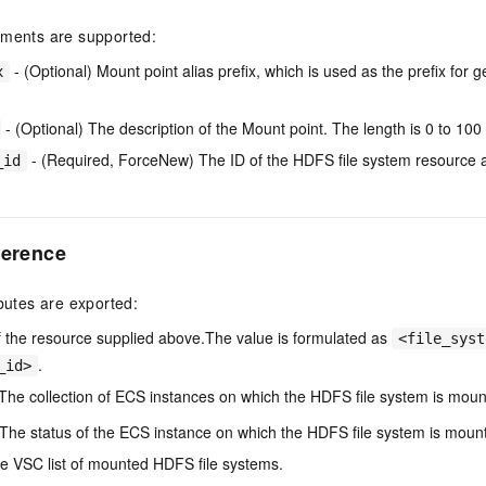
uments are supported:
- (Optional) Mount point alias prefix, which is used as the prefix fo
x
- (Optional) The description of the Mount point. The length is 0 to 100
- (Required, ForceNew) The ID of the HDFS file system resource 
_id
ference
ibutes are exported:
f the resource supplied above.The value is formulated as
<file_syst
.
_id>
The collection of ECS instances on which the HDFS file system is moun
The status of the ECS instance on which the HDFS file system is moun
e VSC list of mounted HDFS file systems.