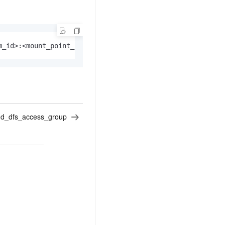
m_id>:<mount_point_id>
oud_dfs_access_group