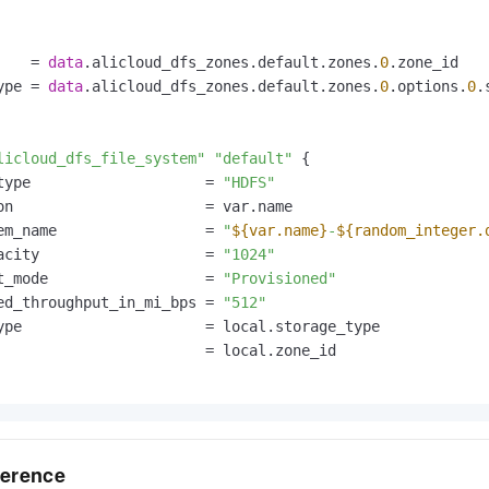
一个 AI 助手
即刻拥有 DeepSeek-R1 满血版
超强辅助，Bol
在企业官网、通讯软件中为客户提供 AI 客服
多种方案随心选，轻松解锁专属 DeepSeek
    = 
data
.alicloud_dfs_zones.default.zones.
0
.zone_id

ype = 
data
.alicloud_dfs_zones.default.zones.
0
.options.
0
.
licloud_dfs_file_system"
"default"
 {

type                    = 
"HDFS"
on                      = var.name

em_name                 = 
"
${var.name}
-
${random_integer.
acity                   = 
"1024"
t_mode                  = 
"Provisioned"
ed_throughput_in_mi_bps = 
"512"
ype                     = local.storage_type

                        = local.zone_id

erence