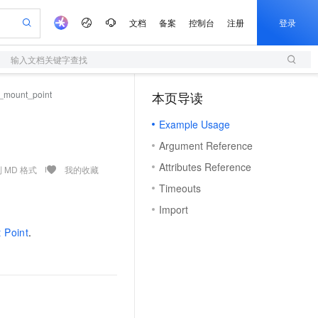
文档
备案
控制台
注册
登录
输入文档关键字查找
验
作计划
器
AI 活动
专业服务
服务伙伴合作计划
开发者社区
加入我们
服务平台百炼
阿里云 OPC 创新助力计划
c_mount_point
本页导读
（1）
一站式生成采购清单，支持单品或批量购买
S
io：打造专属 AI 语音助手
S产品伙伴计划（繁花）
峰会
造的大模型服务与应用开发平台
轻量应用服务器
一句话生成原生可编辑精美 PPT 文稿
AI 生产力先锋
Al MaaS 服务伙伴赋能合作
域名
博文
Careers
至高可申请百万元
Example Usage
性可伸缩的云计算服务
开启高性价比 AI 编程新体验
Qwen-Audio-3.0-Realtime 端到端实时语音角色扮演
输入一句话想法, 轻松生成专业的 PPT
先锋实践拓展 AI 生产力的边界
快速构建应用程序和网站，即刻迈出上云第一步
Token 补贴，五大权
计划
海大会
伙伴信用分合作计划
商标
问答
社会招聘
Argument Reference
益加速 OPC 成功
S
eek-V4-Pro
数字证书管理服务（原SSL证书）
一键部署幻兽帕鲁游戏服务器
飞天发布时刻
HOT
划
备案
电子书
校园招聘
Attributes Reference
pSeek-V4-Pro
视频创作，一键激活电商全链路生产力
全托管，含MySQL、PostgreSQL、SQL Server、MariaDB多引擎
实现全站HTTPS，呈现可信的WEB访问
一键购买专属联机服务器，轻松开启游戏
所见，即是所愿
 MD 格式
我的收藏
更多支持
划
公司注册
镜像站
Timeouts
视频生成
语音识别与合成
专属 QwenPaw
短信服务
漫剧工坊：一站式动画创作平台
AI 实训营
HOT
合作伙伴培训与认证
Import
划
上云迁移
的智能体编程平台
站生成，高效打造优质广告素材
从聊天伙伴进化为能主动干活的本地数字员工
快速生产连贯的高质量长漫剧
从基础到进阶，Agent 创客手把手教你
国内短信简单易用，安全可靠，秒级触达，全球覆盖200+国家和地区。
e-1.1-T2V
Qwen3-TTS-Flash
lScope
我要反馈
查询合作伙伴
 Point
.
畅细腻的高质量视频
离线语音合成大模型，多语言方言自适应，低延迟高稳定
n Alibaba Cloud ISV 合作
代维服务
olarDB
建企业门户网站
大数据开发治理平台 DataWorks
10 分钟搭建微信、支付宝小程序
创新加速
ope
登录合作伙伴管理后台
我要建议
站，无忧落地极速上线
以可视化方式快速构建移动和 PC 门户网站
100%兼容MySQL、PostgreSQL，兼容Oracle，支持集中和分布式
高效部署网站，快速应用到小程序
Data Agent 驱动的一站式 Data+AI 开发治理平台
e-1.1-I2V
Cosyvoice-V3-Flash
安全
畅自然，细节丰富
高表现力语音合成大模型，语音克隆听感自然
我要投诉
上云场景组合购
伴
边界网络安全防护产品
漫剧创作，剧本、分镜、视频高效生成
覆盖90%+业务场景，专享组合折扣价
2V
VPN
Fun-ASR