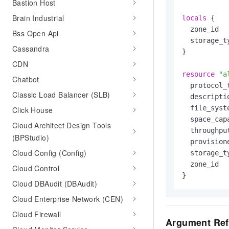
Bastion Host
10 分钟在聊天系统中增加
专有云
Brain Industrial
locals
 {

  zone_id  
Bss Open Api
  storage_t
Cassandra
}

CDN
resource
"a
Chatbot
  protocol_
Classic Load Balancer (SLB)
  descripti
  file_syst
Click House
  space_cap
Cloud Architect Design Tools
  throughpu
(BPStudio)
  provision
Cloud Config (Config)
  storage_t
  zone_id  
Cloud Control
Cloud DBAudit (DBAudit)
Cloud Enterprise Network (CEN)
Cloud Firewall
Argument Ref