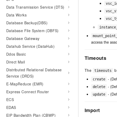
vsc_i
Data Transmission Service (DTS)
vsc_s
Data Works
vsc_t
Database Backup(DBS)
instance
Database File System (DBFS)
mount_point
Database Gateway
access the asso
Datahub Service (DataHub)
Ddos Basic
Timeouts
Direct Mail
Distributed Relational Database
The
bl
timeouts
Service (DRDS)
- (De
create
E-MapReduce (EMR)
- (Def
delete
Express Connect Router
- (De
update
ECS
EDAS
Import
EIP Bandwidth Plan (CBWP)