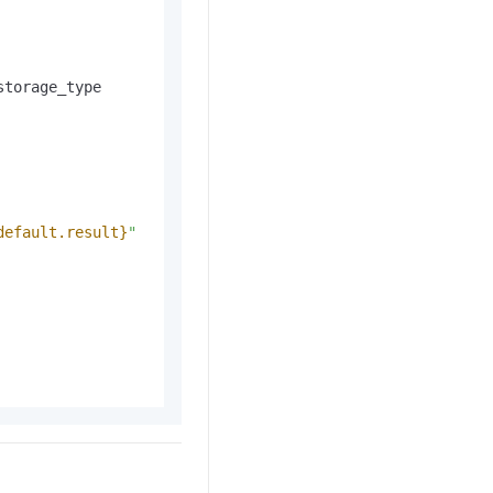
t.diy 一步搞定创意建站
构建大模型应用的安全防护体系
通过自然语言交互简化开发流程,全栈开发支持
通过阿里云安全产品对 AI 应用进行安全防护
storage_type

default.result}
"