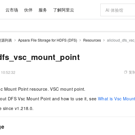
云市场
伙伴
服务
了解阿里云
AI 特惠
数据与 API
成为产品伙伴
企业增值服务
最佳实践
价格计算器
AI 场景体
基础软件
产品伙伴合
阿里云认证
市场活动
配置报价
大模型
资源列表
Apsara File Storage for HDFS (DFS)
Resources
alicloud_dfs_vs
自助选配和估算价格
新方式
域名与网站
睿译宝，AI翻译排版一步到位
智启 AI 普惠权益
产品生态集成认证中心
企业支持计划
云上春晚
千问官方 MaaS 平台，为开发者和 Agent 而生，新用户赠送 1 亿 + tokens 额度
云服务器 EC
Qwen Aud
AI Coding
阿里云Maa
2026 阿里云
为企业打
数据集
Windows
大模型认证
模型
NEW
NEW
交付可用成果
值低价云产品抢先购
提供智能易用的域名与建站服务
上传文档即自动完成翻译和格式还原
至高享 1亿+免费 tokens，加速 Al 应用落地
安全可靠、弹
智能编程，一键
_dfs_vsc_mount_point
产品生态伙伴
专家技术服务
云上奥运之旅
弹性计算合作
阿里云中企出
手机三要素
宝塔 Linux
全部认证
价格优势
有专属领域专家
对象存储 OSS
GLM-5.2：长任务时代开源旗舰模型
阿里云 OPC 创新助力计划
云数据库 RD
即刻拥有 DeepS
AI 电商营销
产品生态伙伴工作台
企业增值服务台
云栖战略参考
云存储合作计
云栖大会
身份实名认证
CentOS
训练营
推动算力普惠，释放技术红利
的大模型服务
最高返9万
多领域专家智能体,一键组建 AI 虚拟交付团队
至高百万元 Token 补贴，加速一人公司成长
稳定、安全、高性价比、高性能的云存储服务
真正可用的 1M 上下文,一次完成代码全链路开发
轻松解锁专属 Dee
从图文生成到
复制
 10:52:32
云上的中国
数据库合作计
活动全景
短信
Docker
图片和
站式影视创作平台
人工智能平台 PAI
Hermes Agent，打造自进化智能体
Token Plan 模型订阅计划
Qoder
5 分钟轻松部署
AI 广告创作
企业成长
大模型
NEW
信息公告
c Mount Point resource. VSC mount point.
看见新力量
云网络合作计
OCR 文字识别
JAVA
级电脑
证享300元代金券
可视化编排打通从文字构思到成片全链路闭环
一站式AI开发、训练和推理服务
自主进化，持久记忆，越用越聪明
Qwen3.8-Max 首发尝鲜，限时加量 10 倍，夜间低至2折
面向真实软件
图文、视频一
Kimi-K3
HappyHors
NEW
魔搭 Mode
loud
服务实践
官网公告
bout DFS Vsc Mount Point and how to use it, see
What is Vsc Mount
Kimi 最新旗舰模型，长程编程与推理利器
让文字生成流
金融模力时刻
Salesforce O
版
发票查验
全能环境
Qoder CN
Claude Code + GStack 打造工程团队
千问办公，限时限量积分加倍
云原生数据库 P
低代码高效构
AI 建站
NEW
作计划
计划
e since v1.218.0.
创新中心
魔搭 ModelSc
健康状态
让AI从“聊天伙伴”进化为能干活的“数字员工”
覆盖公网/内网、递归/权威、移动APP等全场景解析服务
安装技能 GStack，拥有专属 AI 工程团队
你的AI工作搭子，覆盖日常办公高频场景
基于千问大模型等，支持代码智能生成、研发智能问答
0 代码专业建
客户案例
天气预报查询
操作系统
Deepseek-v4-pro
HappyHors
态合作计划
态智能体模型
旗舰 MoE 大模型，百万上下文与顶尖推理能力
图生视频，流
Compute
同享
容器服务 Kubernetes 版 ACK
万小智 AI 建站低至 15元/月
云防火墙
AI 短剧/漫剧
快递物流查询
WordPress
成为服务伙
高校合作
ge
式云数据仓库
点，立即开启云上创新
提供一站式管理容器应用的 K8s 服务
送.CN域名，送备案服务码
云原生的云上
AI助力短剧
GLM-5.2
Wan2.7-T
Ubuntu