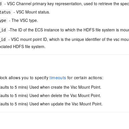
- VSC Channel primary key representation, used to retrieve the spe
d
- VSC Mount status.
tatus
- The VSC type.
ype
-The ID of the ECS instance to which the HDFS file system is mou
_id
- VSC mount point ID, which is the unique identifier of the vsc mou
_id
ciated HDFS file system.
ock allows you to specify
timeouts
for certain actions:
faults to 5 mins) Used when create the Vsc Mount Point.
aults to 5 mins) Used when delete the Vsc Mount Point.
faults to 5 mins) Used when update the Vsc Mount Point.