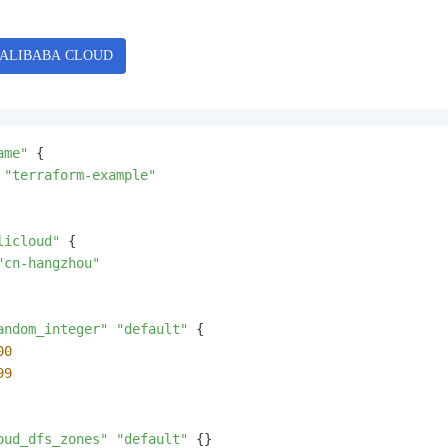
服务生态伙伴
视觉 Coding、空间感知、多模态思考等全面升级
1M上下文，专为长程任务能力而生
云工开物
企业应用
Night Plan 支持 Qwen 3.8-Max
AI 办公
NEW
Red Hat
30+ 款产品免费体验
夜间 5 折，Qwen/Meoo/TokenPlan 客户专享
AI智能应用
科研合作
ERP
堂（旗舰版）
SUSE
智能客服
AI 应用构建
大模型原生
CRM
2个月
自动承接线索
建站小程序
Qoder
大模型服务平台百炼-应用模版
OA 办公系统
HOT
NEW
面向真实软件
个人版上线、团队版降价；千问3.8-Max首发发尝鲜
丰富多元化的应用模版和解决方案
ame"
 {

力提升
财税管理
模板建站
 
"terraform-example"
万有无界
大模型服务平台百炼-智能体
400电话
定制建站
的模型效果
灵活可视化地构建企业级 Agent
方案
广告营销
模板小程序
licloud"
 {

秒悟
人工智能平台 PAI
"cn-hangzhou"
定制小程序
云端极速 AI 
新一代 AI 视频生成模型，深度适配广告营销等场景
AI Native 的算法工程平台，一站式完成建模、训练、推理服务部署
APP 开发
andom_integer"
"default"
 {

建站系统
00
99
AI 应用
10分钟微调：让0.6B模型媲美235B模型
多模态数据信
依托云原生高可用架构,实现Dify私有化部署
用1%尺寸在特定领域达到大模型90%以上效果
oud_dfs_zones"
"default"
 {}
