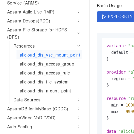
Service (ARMS)
AI 产品 免费试用
网络
Basic Usage
安全
云开发大赛
Tableau 订阅
Apsara Agile Live (IMP)
1亿+ 大模型 tokens 和 
可观测
入门学习赛
中间件
AI空中课堂在线直播课
Apsara Devops(RDC)
140+云产品 免费试用
大模型服务
上云与迁云
Apsara File Storage for HDFS
产品新客免费试用，最长1
数据库
生态解决方案
(DFS)
千问AI平台-Token Plan
企业出海
大模型ACA认证体验
大数据计算
Resources
variable
"n
助力企业全员 AI 认知与能
行业生态解决方案
  default =
政企业务
alicloud_dfs_vsc_mount_point
媒体服务
千问AI平台-模型体验
}

开发者生态解决方案
alicloud_dfs_access_group
在线体验全尺寸、多种模态
企业服务与云通信
AI 开发和 AI 应用解决
alicloud_dfs_access_rule
provider
"a
Happy 系列大模型
  region = 
域名与网站
alicloud_dfs_file_system
}

alicloud_dfs_mount_point
终端用户计算
resource
"r
Data Sources
Serverless
大模型解决方案
  min = 
100
ApsaraDB for MyBase (CDDC)
  max = 
999
开发工具
ApsaraVideo VoD (VOD)
快速部署 Dify，高效搭建 
}

Auto Scaling
迁移与运维管理
data
"alicl