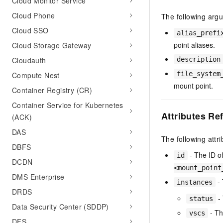
Cloud Monitor Service
Cloud Phone
The following arg
Cloud SSO
alias_prefi
point aliases.
Cloud Storage Gateway
Cloudauth
description
file_system
Compute Nest
mount point.
Container Registry (CR)
Container Service for Kubernetes
Attributes Re
(ACK)
DAS
The following attr
DBFS
- The ID o
id
DCDN
<mount_point
DMS Enterprise
- 
instances
DRDS
- 
status
Data Security Center (SDDP)
- Th
vscs
DFS