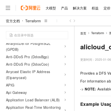
Actiontrail
大模型
产品
解决方案
权益
定价
AliKafka
官方文档
Terraform
Alidns
大模型
产品
解决方案
权益
定价
云市场
伙伴
服务
了解阿里云
精选产品
精选解决方案
普惠上云
产品定价
精选商城
成为销售伙伴
售前咨询
为什么选择阿里云
Aligreen
千问AI平台
Terraform
首页
了解云产品的定价详情
AnalyticDB for MySQL (ADB)
大模型服务平台百炼
千问办公，解锁你的工作
普惠上云 官方力荐
分销伙伴
在线服务
网站建设
什么是云计算
大
AnalyticDB for PostgreSQL
大模型服务与应用平台
企业级Agent产品，直接
云服务器38元/年起，超
alicloud
咨询伙伴
多端小程序
技术领先
(GPDB)
云上成本管理
售后服务
千问大模型
Agency Agents：拥
官方推荐返现计划
大模型
大模型
精选产品
精选解决方案
Salesforce 国际版订阅
稳定可靠
Anti-DDoS Pro (DdosBgp)
管理和优化成本
多元化、高性能、安全可靠
推荐新用户得奖励，单订单
更新时间：
2025-01-06
销售伙伴合作计划
自助服务
Anti-DDoS Pro (DdosCoo)
友盟天域
安全合规
人工智能与机器学习
AI
文本生成
无影云电脑
HappyHorse 打造一
云工开物
无影生态合作计划
在线服务
Anycast Elastic IP Address
Provides a DFS Vs
观测云
分析师报告
随时随地安全接入的云上超
高校专属算力普惠，学生认
计算
互联网应用开发
Qwen3.8-Max
HOT
(Eipanycast)
Salesforce On Alibaba C
工单服务
For information a
智能体时代全能旗舰模型
Tuya 物联网平台阿里云
研究报告与白皮书
云解析DNS
快速拥有专属 OpenClaw
APIG
Consulting Partner 合
大数据
容器
免费试用
->
NOTE:
Availabl
短信专区
蓝凌 OA
Qwen3.7-Plus
Api Gateway
AI 大模型销售与服务生
现代化应用
存储
天池大赛
能看、能想、能动手的多模
云原生大数据计算服务 Max
解决方案免费试用 新老
Application Load Balancer (ALB)
电子合同
Example Usa
面向分析的企业级SaaS模
最高领取价值200元试用
安全
网络与CDN
Application Real-Time Monitoring
AI 算法大赛
Qwen3-VL-Plus
畅捷通