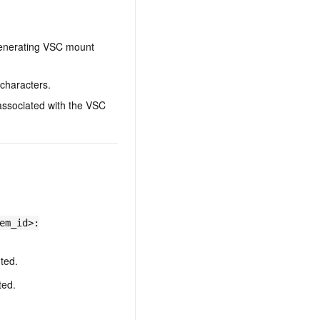
r generating VSC mount
 characters.
associated with the VSC
em_id>:
ted.
ted.