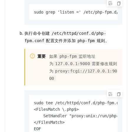
sudo grep 'listen =' /etc/php-fpm.d/www.c
执行命令创建
/etc/httpd/conf.d/php-
配置文件并添加
规则。
fpm.conf
php-fpm
重要
如果
监听地址
php-fpm
为
需要修改规则
127.0.0.1:9000
为
proxy:fcgi://127.0.0.1:90
00
sudo tee /etc/httpd/conf.d/php-fpm.conf <<
<FilesMatch \.php$>

    SetHandler "proxy:unix:/run/php-fpm/ww
</FilesMatch>

EOF