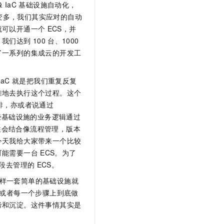
像
IaC
基础设施自动化，
t.diy 一步搞定创意建站
构建大模型应用的安全防护体系
变多，我们其实应对的自动
通过自然语言交互简化开发流程,全栈开发支持
通过阿里云安全产品对 AI 应用进行安全防护
就可以开通一个
ECS，并
，我们达到
100
台、1000
了一系列的集成云的开发工
IaC
就是把我们重复反复
准地去执行这个过程。这个
排，亦或者说通过
些基础设施的业务逻辑通过
往会结合像流程管理，版本
今天我给大家带来一个比较
可能需要一台
ECS。为了
段去管理的
ECS。
样一套简单的基础设施就
或者每一个步骤上到底做
考和沉淀。这件事情其实是