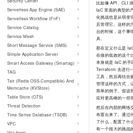
Security Center
比如像
API、CLI
10 分钟在聊天系统中增加
专有云
Serverless App Engine (SAE)
IaC
里面的典型的
化挑战也是从弱变
Serverless Workflow (FnF)
且管理它。这样的
Service Catalog
台的时候，这个事
Service Mesh
具。
Short Message Service (SMS)
那在定义什么是
Ia
Simple Application Server
在做的低效的这个
本身就是
IaC
的手
Smart Access Gateway (Smartag)
Terraform
去进行
TAG
工具，然后再结合
Tair (Redis OSS-Compatible) And
管理这样的方式，
Memcache (KVStore)
简单的例子。假设
Table Store (OTS)
应对更高峰的一些
Threat Detection
然后在内部的网络
布置出来了。通过
Time Series Database (TSDB)
了什么，配置了什
VPC
有一个很大的挑战
Vpc Ipam