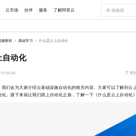
云市场
伙伴
服务
了解阿里云
AI 特惠
数据与 API
成为产品伙伴
企业增值服务
最佳实践
价格计算器
AI 场景体
基础软件
产品伙伴合
阿里云认证
市场活动
配置报价
大模型
视频教程
基础学习
什么是云上自动化
自助选配和估算价格
新方式
域名与网站
睿译宝，AI翻译排版一步到位
智启 AI 普惠权益
产品生态集成认证中心
企业支持计划
云上春晚
千问官方 MaaS 平台，为开发者和 Agent 而生，新用户赠送 1 亿 + tokens 额度
云服务器 EC
AI Coding
阿里云Maa
2026 阿里云
为企业打
数据集
Windows
大模型认证
模型
NEW
交付可用成果
值低价云产品抢先购
提供智能易用的域名与建站服务
上传文档即自动完成翻译和格式还原
至高享 1亿+免费 tokens，加速 Al 应用落地
安全可靠、弹
智能编程，一键
上自动化
产品生态伙伴
专家技术服务
云上奥运之旅
弹性计算合作
阿里云中企出
手机三要素
宝塔 Linux
全部认证
价格优势
有专属领域专家
对象存储 OSS
GLM-5.2：长任务时代开源旗舰模型
阿里云 OPC 创新助力计划
云数据库 RD
即刻拥有 DeepS
AI 电商营销
产品生态伙伴工作台
企业增值服务台
云栖战略参考
云存储合作计
云栖大会
身份实名认证
CentOS
训练营
推动算力普惠，释放技术红利
的大模型服务
最高返9万
多领域专家智能体,一键组建 AI 虚拟交付团队
至高百万元 Token 补贴，加速一人公司成长
稳定、安全、高性价比、高性能的云存储服务
真正可用的 1M 上下文,一次完成代码全链路开发
轻松解锁专属 Dee
从图文生成到
复制
 01:50:06
云上的中国
数据库合作计
活动全景
短信
Docker
图片和
站式影视创作平台
人工智能平台 PAI
Hermes Agent，打造自进化智能体
Token Plan 模型订阅计划
Qoder
5 分钟轻松部署
AI 广告创作
企业成长
大模型
NEW
信息公告
，我们会为大家介绍云基础设施自动化的相关内容。大家可以了解到云
看见新力量
云网络合作计
OCR 文字识别
JAVA
级电脑
证享300元代金券
可视化编排打通从文字构思到成片全链路闭环
一站式AI开发、训练和推理服务
自主进化，持久记忆，越用越聪明
Qwen3.8-Max 首发尝鲜，限时加量 10 倍，夜间低至2折
面向真实软件
图文、视频一
Kimi-K3
HappyHors
动化。接下来就让我们踏上自动化之旅，了解一下《什么是云上自动化
NEW
魔搭 Mode
loud
服务实践
官网公告
Kimi 最新旗舰模型，长程编程与推理利器
让文字生成流
金融模力时刻
Salesforce O
版
发票查验
全能环境
Qoder CN
Claude Code + GStack 打造工程团队
千问办公，限时限量积分加倍
云原生数据库 P
低代码高效构
AI 建站
NEW
作计划
计划
创新中心
魔搭 ModelSc
健康状态
让AI从“聊天伙伴”进化为能干活的“数字员工”
覆盖公网/内网、递归/权威、移动APP等全场景解析服务
安装技能 GStack，拥有专属 AI 工程团队
你的AI工作搭子，覆盖日常办公高频场景
基于千问大模型等，支持代码智能生成、研发智能问答
0 代码专业建
客户案例
天气预报查询
操作系统
Deepseek-v4-pro
HappyHors
态合作计划
态智能体模型
旗舰 MoE 大模型，百万上下文与顶尖推理能力
图生视频，流
Compute
同享
容器服务 Kubernetes 版 ACK
万小智 AI 建站低至 15元/月
云防火墙
AI 短剧/漫剧
快递物流查询
WordPress
成为服务伙
高校合作
式云数据仓库
点，立即开启云上创新
提供一站式管理容器应用的 K8s 服务
送.CN域名，送备案服务码
云原生的云上
AI助力短剧
GLM-5.2
Wan2.7-T
Ubuntu