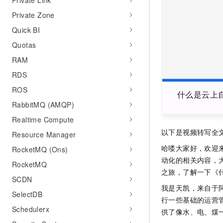
Private Link
AI 产品 免费试用
网络
安全
云开发大赛
Private Zone
Tableau 订阅
1亿+ 大模型 tokens 和 
可观测
入门学习赛
Quick BI
中间件
AI空中课堂在线直播课
140+云产品 免费试用
大模型服务
Quotas
上云与迁云
产品新客免费试用，最长1
数据库
RAM
生态解决方案
千问AI平台-Token Plan
企业出海
大模型ACA认证体验
大数据计算
RDS
助力企业全员 AI 认知与能
行业生态解决方案
政企业务
ROS
媒体服务
什么是云上
千问AI平台-模型体验
开发者生态解决方案
RabbitMQ (AMQP)
在线体验全尺寸、多种模态
企业服务与云通信
AI 开发和 AI 应用解决
Realtime Compute
Happy 系列大模型
以下是视频转写全
域名与网站
Resource Manager
哈喽大家好，欢迎来
RocketMQ (Ons)
终端用户计算
动化的相关内容，
RocketMQ
之旅，了解一下《
Serverless
大模型解决方案
SCDN
我是天凯，来自于
开发工具
SelectDB
快速部署 Dify，高效搭建 
行一些基础的运营
Schedulerx
供了像水、电、煤
迁移与运维管理