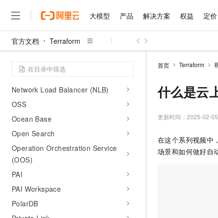
Max Compute
大模型
产品
解决方案
权益
定价
Message Center (MscSub)
Message Service
官方文档
Terraform
Microservice Engine (MSE)
大模型
产品
解决方案
权益
定价
云市场
伙伴
服务
了解阿里云
精选产品
精选解决方案
普惠上云
产品定价
精选商城
成为销售伙伴
售前咨询
为什么选择阿里云
MongoDB
千问AI平台
Terraform
首页
了解云产品的定价详情
NAT Gateway
大模型服务平台百炼
千问办公，解锁你的工作
普惠上云 官方力荐
分销伙伴
在线服务
网站建设
什么是云计算
大
大模型服务与应用平台
企业级Agent产品，直接
云服务器38元/年起，超
什么是云
Network Load Balancer (NLB)
咨询伙伴
多端小程序
技术领先
云上成本管理
售后服务
OSS
千问大模型
Agency Agents：拥
官方推荐返现计划
大模型
大模型
精选产品
精选解决方案
Salesforce 国际版订阅
稳定可靠
管理和优化成本
多元化、高性能、安全可靠
推荐新用户得奖励，单订单
更新时间：
2025-02-05
Ocean Base
销售伙伴合作计划
自助服务
友盟天域
安全合规
人工智能与机器学习
AI
文本生成
Open Search
无影云电脑
HappyHorse 打造一
云工开物
在这个系列视频中
无影生态合作计划
在线服务
观测云
分析师报告
随时随地安全接入的云上超
高校专属算力普惠，学生认
Operation Orchestration Service
计算
互联网应用开发
Qwen3.8-Max
场景和如何做好自
HOT
Salesforce On Alibaba C
工单服务
(OOS)
智能体时代全能旗舰模型
Tuya 物联网平台阿里云
研究报告与白皮书
云解析DNS
快速拥有专属 OpenClaw
Consulting Partner 合
大数据
容器
PAI
免费试用
短信专区
蓝凌 OA
Qwen3.7-Plus
AI 大模型销售与服务生
现代化应用
PAI Workspace
存储
天池大赛
能看、能想、能动手的多模
云原生大数据计算服务 Max
解决方案免费试用 新老
电子合同
PolarDB
面向分析的企业级SaaS模
最高领取价值200元试用
安全
网络与CDN
AI 算法大赛
Qwen3-VL-Plus
畅捷通