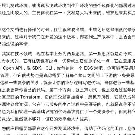
环境到测试环境，或者说从测试环境到生产环境的整个镜像化的部署过
战还是比较大的。主要体现在第一：文档是人写出来的，维护起来其实
照这个文档进行操作的时候，往往很容易出错。出错之后这些细微的错
出来的。这样对于我们在开发的这个版本，部署到生产版本中，是否会
是很难说的事情。
，其实在技术领域，现在基本上分为两条思路。第一条思路就是命令式
是命令式的。它有优势也有缺点，优势就是它更原子化一点，它在云服
的
Open API，像
SDK、CLI，你每创建一个
ECS
对吧，你可能需要调
去管理，但它的劣势也是说你需要了解每个接口之间的上下游的业务关系
这样一些复杂的关系，就会让你的业务逻辑写进代码。当你进行一些基
就是要更新你自己的代码。第二个方向，就是声明式，也是最近这些年
社区里面的
Terraform。它的理念就更加简单，所见即所得。它优势
些属性参数资源，它在与云服务的生产过程中是幂等的。也就是说你不
样也为我们管理一套基础设施的代码基线提供了一个先决条件。但同样
它灵活性显然就不够好，但它的效率会大大提高。
，您的应用需要部署在这个开发测试环境中。借助于代码化的工作，您