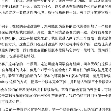
、可控、可持续。您的每一次的变更，通过一些
GitHub、GitLab
基线
变更中到底改了什么，添加了什么，以及是否有新的服务和产品在新的
环境通过这一套描述性的代码，就很容易保持一致。有了这个前提它就
。
个例子，在您的基础设施中，您可能因为业务的迭代需要新加了一个服
要保证的就是我的测试、开发、生产环境是镜像式的一致。这样我开发
定可执行的。这些事情做完之后，我们就进入到了第二个阶段，也就是
并行的方式。这也是我们在基础设施即代码过程中给客户的一些最佳实
供服务的时候，我们发生变更的新版本需要与它并行一段时间。因为我
创建，也很容易被销毁。
议客户这样做的一个原因。这边可能有同学会有疑问，问今天我们这样
，会有额外的成本。但是它对于业务的稳定性和可靠性的保障收益是远
之后，验证了我们的新的
V2
版本的环境和
V1
版本的环境，都是可持续
stroy
这样的方式，把第一个版本完全下掉，并且进入到第三个阶段发
样会在我们的开发测试环境中持续迭代。它有可能会有新的云服务，可
基于基础设施即代码的逻辑已经生产出来了。我们仍然可以回到第一个
的可持续运行。
对
IaC
的一些特征和优势的总结。第一个就是自动化，因为我们通过代