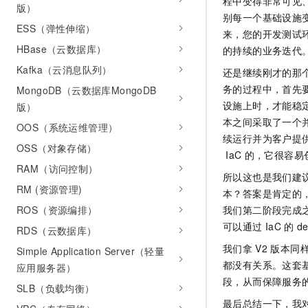
程中变得非常可见
版）
别每一个基础设施
ESS（弹性伸缩）
来，您的开发测试
HBase（云数据库）
的持续的业务迭代
Kafka（云消息队列）
还是继续刚才的那
务的过程中，首先
MongoDB（云数据库MongoDB
设施上时，才能稳
版）
本之间采取了一个
OOS（系统运维管理）
续运行并为客户提
OSS（对象存储）
IaC
的，它很容易
RAM（访问控制）
所以这也是我们建
RM (资源管理)
本？答案是肯定的
我们第二阶段完成
ROS（资源编排）
可以通过
IaC
的
de
RDS（云数据库）
我们拿
V2
版本同
Simple Application Server（轻量
都没有关系。这套
应用服务器）
段，从而保障服务
SLB（负载均衡）
最后总结一下，我