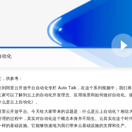
服务生态伙伴
视觉 Coding、空间感知、多模态思考等全面升级
1M上下文，专为长程任务能力而生
云工开物
企业应用
Night Plan 支持 Qwen 3.8-Max
AI 办公
NEW
Red Hat
30+ 款产品免费体验
夜间 5 折，Qwen/Meoo/TokenPlan 客户专享
AI智能应用
科研合作
ERP
堂（旗舰版）
SUSE
智能客服
AI 应用构建
大模型原生
CRM
2个月
自动承接线索
建站小程序
Qoder
大模型服务平台百炼-应用模版
OA 办公系统
HOT
NEW
面向真实软件
个人版上线、团队版降价；千问3.8-Max首发发尝鲜
丰富多元化的应用模版和解决方案
力提升
财税管理
模板建站
自动化
万有无界
大模型服务平台百炼-智能体
400电话
定制建站
的模型效果
灵活可视化地构建企业级 Agent
方案
广告营销
模板小程序
秒悟
人工智能平台 PAI
文，供参考：
定制小程序
云端极速 AI 
新一代 AI 视频生成模型，深度适配广告营销等场景
AI Native 的算法工程平台，一站式完成建模、训练、推理服务部署
到阿里云开放平台自动化专栏 Auto Talk，在这个系列视频中，我
APP 开发
大家可以了解到云上的自动化开发理念、应用场景和如何做好自动化。
什么是云上自动化》。
建站系统
阿里云开放平台。今天给大家带来的议题是：什么是云上自动化？相信
AI 应用
10分钟微调：让0.6B模型媲美235B模型
多模态数据信
管理的过程中，其实对自动化这个概念本身并不陌生。云其实在这个时
依托云原生高可用架构,实现Dify私有化部署
用1%尺寸在特定领域达到大模型90%以上效果
一样的基础设施。它能够快速地为我们带来云基础设施的支撑和生产。