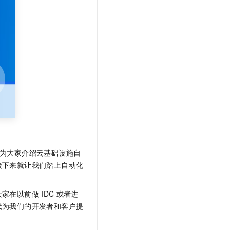
文戏情感细腻自然，动作戏激烈拳拳到肉，实现更强表演能力
支持中英文自由切换，具备更强的噪声鲁棒性
云聚AI 严选权益
SSL 证书
，一键激活高效办公新体验
精选AI产品，从模型到应用全链提效
堡垒机
AI 用量加速计划
应用
防火墙
、识别商机，让客服更高效、服务更出色。
新老同享，达量后返
千问办公
主机安全
NEW
的智能体编程平台
一站式AI生产力平台
AI 应用及服务市场
伶鹊
企业级人与Agent协作平台，接入和调度多个数字员工
智能客服平台，对话机器人、对话分析、智能外呼
AI 应用
大模型服务平台百炼 - 全妙
大模型
应用创作平台
多模态内容创作工具，已接入 DeepSeek
们将为大家介绍云基础设施自
自然语言处理
接下来就让我们踏上自动化
数据标注
机器学习
大家在以前做
IDC
或者进
息提取
与 AI 智能体进行实时音视频通话
代为我们的开发者和客户提
从文本、图片、视频中提取结构化的属性信息
构建支持视频理解的 AI 音视频实时通话应用