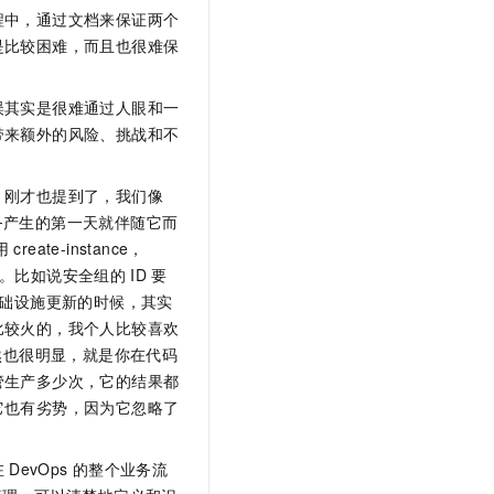
程中，通过文档来保证两个
是比较困难，而且也很难保
误其实是很难通过人眼和一
带来额外的风险、挑战和不
，刚才也提到了，我们像
务产生的第一天就伴随它而
用
create-instance，
。比如说安全组的
ID
要
础设施更新的时候，其实
比较火的，我个人比较喜欢
当然也很明显，就是你在代码
管生产多少次，它的结果都
它也有劣势，因为它忽略了
在
DevOps
的整个业务流