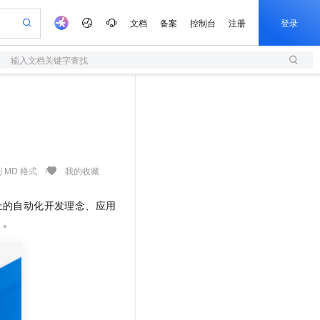
文档
备案
控制台
注册
登录
输入文档关键字查找
验
作计划
器
AI 活动
专业服务
服务伙伴合作计划
开发者社区
加入我们
服务平台百炼
阿里云 OPC 创新助力计划
一站式生成采购清单，支持单品或批量购买
S
S产品伙伴计划（繁花）
峰会
造的大模型服务与应用开发平台
Qwen Audio：打造专属 AI 语音助手
轻量应用服务器
一句话生成原生可编辑精美 PPT 文稿
AI 生产力先锋
Al MaaS 服务伙伴赋能合作
域名
博文
Careers
NEW
至高可申请百万元
性可伸缩的云计算服务
开启高性价比 AI 编程新体验
Qwen-Audio-3.0-Realtime 端到端实时语音角色扮演
输入一句话想法, 轻松生成专业的 PPT
先锋实践拓展 AI 生产力的边界
快速构建应用程序和网站，即刻迈出上云第一步
Token 补贴，五大权
计划
海大会
伙伴信用分合作计划
商标
问答
社会招聘
益加速 OPC 成功
S
eek-V4-Pro
数字证书管理服务（原SSL证书）
一键部署幻兽帕鲁游戏服务器
飞天发布时刻
HOT
划
备案
电子书
校园招聘
pSeek-V4-Pro
视频创作，一键激活电商全链路生产力
全托管，含MySQL、PostgreSQL、SQL Server、MariaDB多引擎
实现全站HTTPS，呈现可信的WEB访问
一键购买专属联机服务器，轻松开启游戏
所见，即是所愿
 MD 格式
我的收藏
更多支持
划
公司注册
镜像站
视频生成
语音识别与合成
专属 QwenPaw
短信服务
漫剧工坊：一站式动画创作平台
AI 实训营
HOT
上的自动化开发理念、应用
合作伙伴培训与认证
划
上云迁移
的智能体编程平台
站生成，高效打造优质广告素材
从聊天伙伴进化为能主动干活的本地数字员工
快速生产连贯的高质量长漫剧
从基础到进阶，Agent 创客手把手教你
国内短信简单易用，安全可靠，秒级触达，全球覆盖200+国家和地区。
e-1.1-T2V
Qwen3-TTS-Flash
》。
lScope
我要反馈
查询合作伙伴
畅细腻的高质量视频
离线语音合成大模型，多语言方言自适应，低延迟高稳定
n Alibaba Cloud ISV 合作
代维服务
olarDB
建企业门户网站
大数据开发治理平台 DataWorks
10 分钟搭建微信、支付宝小程序
创新加速
ope
登录合作伙伴管理后台
我要建议
站，无忧落地极速上线
以可视化方式快速构建移动和 PC 门户网站
100%兼容MySQL、PostgreSQL，兼容Oracle，支持集中和分布式
高效部署网站，快速应用到小程序
Data Agent 驱动的一站式 Data+AI 开发治理平台
e-1.1-I2V
Cosyvoice-V3-Flash
安全
畅自然，细节丰富
高表现力语音合成大模型，语音克隆听感自然
我要投诉
上云场景组合购
伴
边界网络安全防护产品
漫剧创作，剧本、分镜、视频高效生成
覆盖90%+业务场景，专享组合折扣价
2V
VPN
Fun-ASR