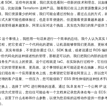
或者
SDK。近些年的发展，我们其实也看到一些新的技术和理念。比如
一个 AI 助手
即刻拥有 DeepSeek-R1 满血版
超强辅助，Bol
产品，比如说像
Terraform
这种产品。随着我们在云上的资源数量从少
在企业官网、通讯软件中为客户提供 AI 客服
多种方案随心选，轻松解锁专属 DeepSeek
强。我们资源量少的时候，我们可能会通过控制台，通过点点的方式，
方式大家可能也都体验过，也是非常便捷的。但是随着资源量越来越多
情就变得越来越复杂。阿里云应对这个挑战，其实也为我们的客户提供
C
这个事情上，我想用一句话来进行一个简单的总结。我个人认为其实
过程，把它变成了一个代码化的逻辑，让机器能够替我们更高效、更标
段。其实有很多，不管是你通过
CLI、SDK
集成，或者说通过
ROS
编
一些代码化的这种描述性的管理，那都是可以的。我们把我们内部的这
服务生产出云上的资源。这个过程就是
IaC。在实际执行过程中，它往
让它的管理更标准、更高效。这个事情听起来可能还是有点抽象，所以
我们现在有一个应用要发布上线，您希望把它部署在阿里云上，所以您
突增的客户流量、一些压力，您可能借助了
ESS
弹性伸缩的这种技术手
交换上，选择了
VPC
进行网络的连通。通过
SLB
发布了一个公网
IP
这
传统方式管理云，您往往可能会有一个文档来记录您具体在每一台
ECS
么，设置了什么名称和什么参数，以便为您后续的运维动作提供一些参
的。