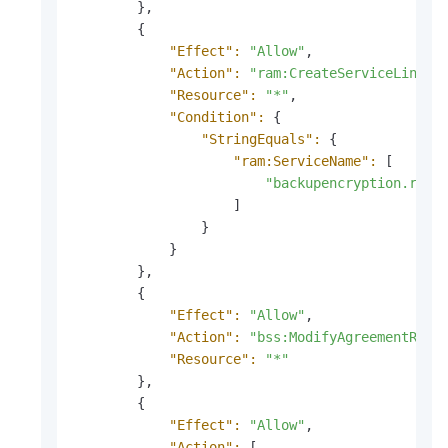
        },

        {

"Effect":
"Allow"
,

"Action":
"ram:CreateServiceLinked
"Resource":
"*"
,

"Condition":
 {

"StringEquals":
 {

"ram:ServiceName":
 [

"backupencryption.rds.
                    ]

                }

            }

        },

        {

"Effect":
"Allow"
,

"Action":
"bss:ModifyAgreementReco
"Resource":
"*"
        },

        {

"Effect":
"Allow"
,

"Action":
 [
