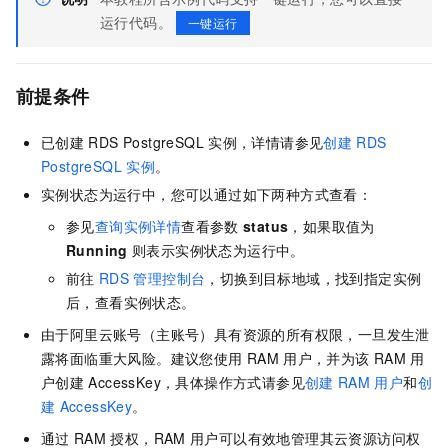
运行代码。
一键运行
前提条件
已创建
RDS PostgreSQL
实例，详情请参见
创建
RDS
PostgreSQL
实例
。
实例状态为运行中，您可以通过如下两种方式查看：
参见
查询实例详情
查看参数
status
，如果取值为
Running
则表示实例状态为运行中。
前往
RDS
管理控制台
，切换到目标地域，找到指定实例
后，查看实例状态。
由于阿里云账号（主账号）具有资源的所有权限，一旦发生泄
露将面临重大风险。建议您使用
RAM
用户，并为该
RAM
用
户创建
AccessKey，具体操作方式请参见
创建
RAM
用户
和
创
建
AccessKey
。
通过
RAM
授权，RAM
用户可以有效地管理其云资源访问权