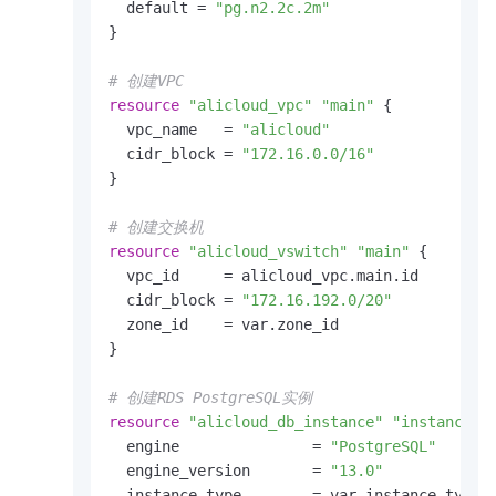
  default = 
"pg.n2.2c.2m"
}

# 创建VPC
resource
"alicloud_vpc"
"main"
 {

  vpc_name   = 
"alicloud"
  cidr_block = 
"172.16.0.0/16"
}

# 创建交换机
resource
"alicloud_vswitch"
"main"
 {

  vpc_id     = alicloud_vpc.main.id

  cidr_block = 
"172.16.192.0/20"
  zone_id    = var.zone_id

}

# 创建RDS PostgreSQL实例
resource
"alicloud_db_instance"
"instance"
 {
  engine               = 
"PostgreSQL"
  engine_version       = 
"13.0"
  instance_type        = var.instance_type
