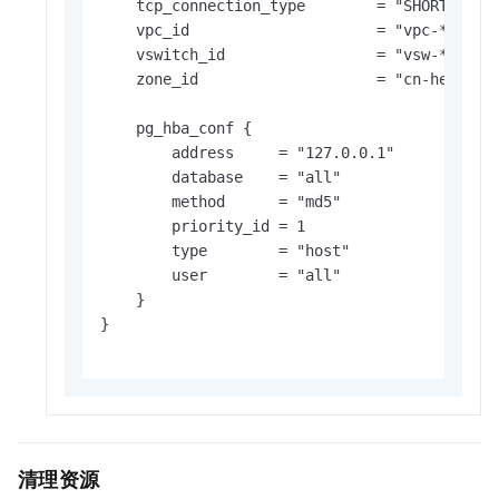
    tcp_connection_type        = "SHORT"

    vpc_id                     = "vpc-****"

    vswitch_id                 = "vsw-****"

    zone_id                    = "cn-heyuan-j
    pg_hba_conf {

        address     = "127.0.0.1"

        database    = "all"

        method      = "md5"

        priority_id = 1

        type        = "host"

        user        = "all"

    }

}

清理资源