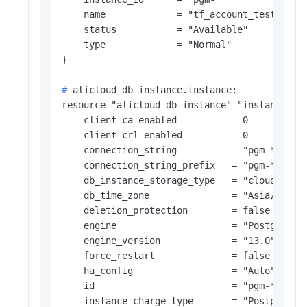
    name             = "tf_account_test"

    status           = "Available"

    type             = "Normal"

# 
alicloud_db_instance.instance:
resource "alicloud_db_instance" "instance" {

    client_ca_enabled          = 0

    client_crl_enabled         = 0

    connection_string          = "pgm-****.pg
    connection_string_prefix   = "pgm-****"

    db_instance_storage_type   = "cloud_essd"
    db_time_zone               = "Asia/Shangh
    deletion_protection        = false

    engine                     = "PostgreSQL"
    engine_version             = "13.0"

    force_restart              = false

    ha_config                  = "Auto"

    id                         = "pgm-****"

    instance_charge_type       = "Postpaid"
