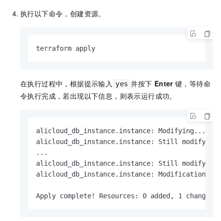
执行以下命令，创建资源。
terraform apply
在执行过程中，根据提示输入
并按下
Enter
键，等待命
yes
令执行完成，若出现以下信息，则表示运行成功。
alicloud_db_instance.instance: Modifying... [id
alicloud_db_instance.instance: Still modifying.
...

alicloud_db_instance.instance: Still modifying.
alicloud_db_instance.instance: Modifications co
Apply complete! Resources: 0 added, 1 changed,