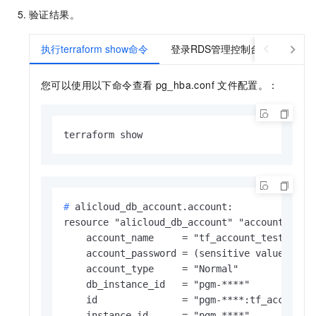
验证结果。
执行terraform show命令
登录RDS管理控制台
您可以使用以下命令查看
pg_hba.conf
文件配置。：
terraform show
# 
alicloud_db_account.account:
resource "alicloud_db_account" "account" {

    account_name     = "tf_account_test"

    account_password = (sensitive value)

    account_type     = "Normal"

    db_instance_id   = "pgm-****"

    id               = "pgm-****:tf_account_t
    instance_id      = "pgm-****"
