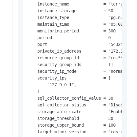
    instance_name              = "terraformte
    instance_storage           = 50

    instance_type              = "pg.n2.2c.2m
    maintain_time              = "05:00Z-06:0
    monitoring_period          = 300

    period                     = 0

    port                       = "5432"

    private_ip_address         = "172.16.XX.X
    resource_group_id          = "rg-****"

    security_group_ids         = []

    security_ip_mode           = "normal"

    security_ips               = [

        "127.0.0.1",

    ]

    sql_collector_config_value = 30

    sql_collector_status       = "Disabled"

    storage_auto_scale         = "Enable"

    storage_threshold          = 30

    storage_upper_bound        = 100

    target_minor_version       = "rds_postgre