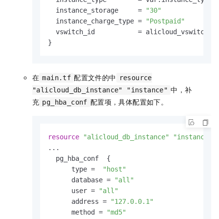
  instance_storage     = 
"30"
  instance_charge_type = 
"Postpaid"
  vswitch_id           = alicloud_vswitch.ma
}
在
配置文件的中
main.tf
resource
中，补
"alicloud_db_instance" "instance"
充
配置项，具体配置如下。
pg_hba_conf
resource
"alicloud_db_instance"
"instance"
 {
...

  pg_hba_conf  {

      type =  
"host"
      database = 
"all"
      user = 
"all"
      address = 
"127.0.0.1"
      method = 
"md5"