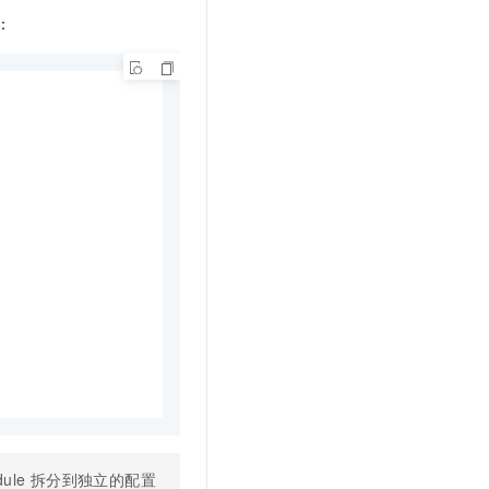
t.diy 一步搞定创意建站
构建大模型应用的安全防护体系
：
通过自然语言交互简化开发流程,全栈开发支持
通过阿里云安全产品对 AI 应用进行安全防护
dule 拆分到独立的配置