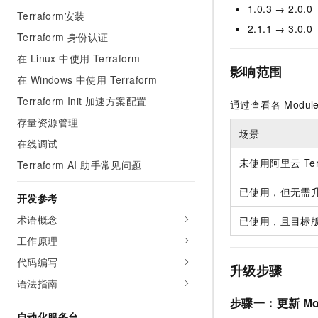
1.0.3 → 2.0.0
AI 产品 免费试用
网络
Terraform安装
安全
云开发大赛
Tableau 订阅
1亿+ 大模型 tokens 和 
2.1.1 → 3.0.0
Terraform 身份认证
可观测
入门学习赛
中间件
AI空中课堂在线直播课
140+云产品 免费试用
在 Linux 中使用 Terraform
大模型服务
上云与迁云
影响范围
产品新客免费试用，最长1
数据库
在 Windows 中使用 Terraform
生态解决方案
千问AI平台-Token Plan
企业出海
大模型ACA认证体验
Terraform Init 加速方案配置
大数据计算
通过查看各 Mod
助力企业全员 AI 认知与能
行业生态解决方案
存量资源管理
政企业务
媒体服务
场景
千问AI平台-模型体验
在线调试
开发者生态解决方案
在线体验全尺寸、多种模态
企业服务与云通信
未使用阿里云 Terra
Terraform AI 助手常见问题
AI 开发和 AI 应用解决
Happy 系列大模型
域名与网站
已使用，但无需
开发参考
终端用户计算
术语概念
已使用，且目标
工作原理
Serverless
大模型解决方案
代码编写
升级步骤
开发工具
快速部署 Dify，高效搭建 
语法指南
步骤一：更新 Mo
迁移与运维管理
自动化服务台