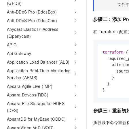
(GPDB)
文件
Anti-DDoS Pro (DdosBgp)
步骤二：添加 Pro
Anti-DDoS Pro (DdosCoo)
Anycast Elastic IP Address
在 Terraform
(Eipanycast)
APIG
terraform
 {

Api Gateway
  required_p
Application Load Balancer (ALB)
    alicloud
Application Real-Time Monitoring
      sourc
Service (ARMS)
    }

  }

Apsara Agile Live (IMP)
}
Apsara Devops(RDC)
Apsara File Storage for HDFS
步骤三：重新初
(DFS)
ApsaraDB for MyBase (CDDC)
执行以下命令重新初始化
ApsaraVideo VoD (VOD)