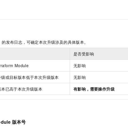
服务生态伙伴
视觉 Coding、空间感知、多模态思考等全面升级
1M上下文，专为长程任务能力而生
云工开物
企业应用
Night Plan 支持 Qwen 3.8-Max
AI 办公
NEW
Red Hat
30+ 款产品免费体验
夜间 5 折，Qwen/Meoo/TokenPlan 客户专享
AI智能应用
科研合作
ERP
堂（旗舰版）
SUSE
智能客服
AI 应用构建
大模型原生
CRM
2个月
自动承接线索
建站小程序
Qoder
大模型服务平台百炼-应用模版
OA 办公系统
HOT
NEW
ule 的发布日志，可确定本次升级涉及的具体版本。
面向真实软件
个人版上线、团队版降价；千问3.8-Max首发发尝鲜
丰富多元化的应用模版和解决方案
力提升
财税管理
模板建站
是否受影响
万有无界
大模型服务平台百炼-智能体
400电话
定制建站
的模型效果
灵活可视化地构建企业级 Agent
form Module
无影响
方案
广告营销
模板小程序
秒悟
人工智能平台 PAI
升级或目标版本低于本次升级版本
无影响
定制小程序
云端极速 AI 
新一代 AI 视频生成模型，深度适配广告营销等场景
AI Native 的算法工程平台，一站式完成建模、训练、推理服务部署
APP 开发
版本已高于本次升级版本
有影响，需要操作升级
建站系统
AI 应用
10分钟微调：让0.6B模型媲美235B模型
多模态数据信
依托云原生高可用架构,实现Dify私有化部署
用1%尺寸在特定领域达到大模型90%以上效果
dule 版本号