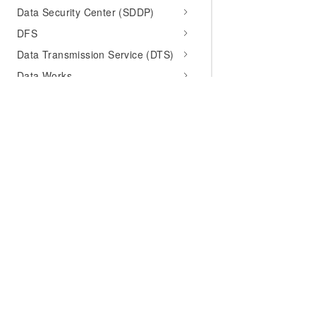
Data Security Center (SDDP)
DFS
Data Transmission Service (DTS)
Data Works
Database Backup(DBS)
Database File System (DBFS)
Database Gateway
Datahub Service (DataHub)
Ddos Basic
为什么选择阿里云
大模型
产品和定
Direct Mail
什么是云计算
千问大模型
全部产品
Distributed Relational Database
全球基础设施
大模型服务
免费试用
Service (DRDS)
技术领先
AI应用构建
产品动态
E-MapReduce (EMR)
Express Connect Router
稳定可靠
产品定价
ECS
安全合规
配置报价