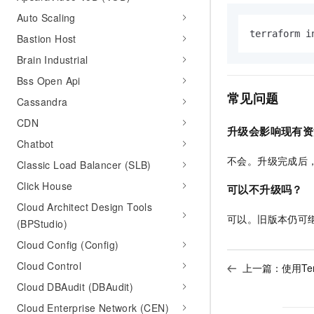
Auto Scaling
terraform i
Bastion Host
Brain Industrial
Bss Open Api
常见问题
Cassandra
CDN
升级会影响现有资
Chatbot
不会。升级完成后
Classic Load Balancer (SLB)
Click House
可以不升级吗？
Cloud Architect Design Tools
可以。旧版本仍可继
(BPStudio)
Cloud Config (Config)
Cloud Control
上一篇：
使用Te
Cloud DBAudit (DBAudit)
Cloud Enterprise Network (CEN)