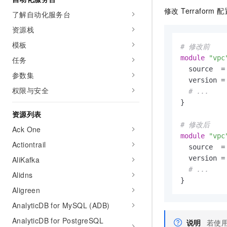
10 分钟在聊天系统中增加
专有云
修改 Terraform
了解自动化服务台
资源栈
模板
# 修改前
module
"vpc
任务
  source  =
参数集
  version =
权限与安全
# ...
}

资源列表
# 修改后
Ack One
module
"vpc
Actiontrail
  source  =
  version =
AliKafka
# ...
Alidns
}
Aligreen
AnalyticDB for MySQL (ADB)
AnalyticDB for PostgreSQL
说明
若使用