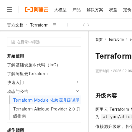
大模型
产品
解决方案
权益
定价
官方文档
Terraform
大模型
产品
解决方案
权益
定价
云市场
伙伴
服务
了解阿里云
精选产品
精选解决方案
普惠上云
产品定价
精选商城
成为销售伙伴
售前咨询
为什么选择阿里云
千问AI平台
Terraform
首页
了解云产品的定价详情
大模型服务平台百炼
睿译宝，AI翻译排版一
普惠上云 官方力荐
分销伙伴
在线服务
网站建设
什么是云计算
大
大模型服务与应用平台
上传文档即自动完成翻译和
云服务器38元/年起，超
Terrafo
开始使用
咨询伙伴
多端小程序
技术领先
云上成本管理
售后服务
千问大模型
GLM-5.2：长任务时代
官方推荐返现计划
大模型
了解基础设施即代码（IaC）
大模型
精选产品
精选解决方案
Salesforce 国际版订阅
稳定可靠
管理和优化成本
多元化、高性能、安全可靠
推荐新用户得奖励，单订单
更新时间：
2026-02-06
销售伙伴合作计划
了解阿里云Terraform
自助服务
友盟天域
安全合规
人工智能与机器学习
AI
文本生成
无影云电脑
Hermes Agent，打造
云工开物
快速入门
无影生态合作计划
在线服务
观测云
分析师报告
随时随地安全接入的云上超
自主进化，持久记忆，越用
高校专属算力普惠，学生认
计算
互联网应用开发
动态与公告
Qwen3.8-Max
HOT
升级内容
Salesforce On Alibaba C
工单服务
智能体时代全能旗舰模型
Tuya 物联网平台阿里云
研究报告与白皮书
Terraform Module 依赖源升级说明
云解析DNS
快速拥有专属 OpenClaw
Consulting Partner 合
大数据
容器
免费试用
短信专区
Terraform Alicloud Provider 2.0 升
阿里云 Terraform
蓝凌 OA
Qwen3.7-Plus
AI 大模型销售与服务生
现代化应用
存储
天池大赛
级指南
能看、能想、能动手的多模
为
aliyun/alic
云原生大数据计算服务 Max
解决方案免费试用 新老
电子合同
面向分析的企业级SaaS模
最高领取价值200元试用
安全
依赖源升级后，各
网络与CDN
AI 算法大赛
Qwen3-VL-Plus
操作指南
畅捷通