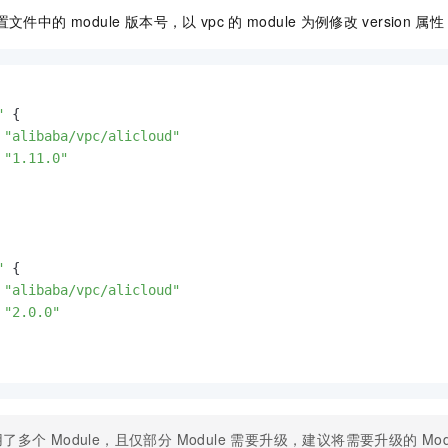
一个 AI 助手
即刻拥有 DeepSeek-R1 满血版
超强辅助，Bol
 配置文件中的 module 版本号，以
vpc
的
module
为例修改
version
属性
在企业官网、通讯软件中为客户提供 AI 客服
多种方案随心选，轻松解锁专属 DeepSeek
"
 {

 
"alibaba/vpc/alicloud"
 
"1.11.0"
"
 {

 
"alibaba/vpc/alicloud"
 
"2.0.0"
了多个 Module，且仅部分 Module 需要升级，建议将需要升级的 Mo