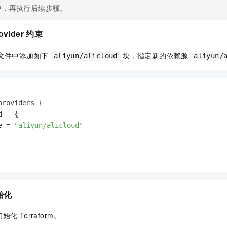
中，再执行后续步骤。
vider 约束
 配置文件中添加如下
块，指定新的依赖源
aliyun/alicloud
aliyun/
roviders {

 = {

e = 
"aliyun/alicloud"
始化
 Terraform。