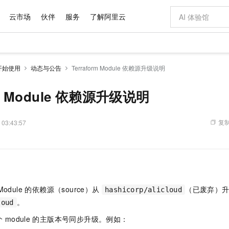
云市场
伙伴
服务
了解阿里云
AI 特惠
数据与 API
成为产品伙伴
企业增值服务
最佳实践
价格计算器
AI 场景体
基础软件
产品伙伴合
阿里云认证
市场活动
配置报价
大模型
开始使用
动态与公告
Terraform Module 依赖源升级说明
自助选配和估算价格
步到位
域名与网站
智启 AI 普惠权益
产品生态集成认证中心
企业支持计划
云上春晚
Qwen Audio：打造专属 AI 语音助手
千问官方 MaaS 平台，为开发者和 Agent 而生，新用户赠送 1 亿 + tokens 额度
云服务器 EC
一句话生成原生
AI Coding
阿里云Maa
2026 阿里云
为企业打
数据集
Windows
大模型认证
模型
NEW
NEW
格式还原
值低价云产品抢先购
提供智能易用的域名与建站服务
至高享 1亿+免费 tokens，加速 Al 应用落地
Qwen-Audio-3.0-Realtime 端到端实时语音角色扮演
安全可靠、弹
输入一句话想法,
智能编程，一键
rm Module 依赖源升级说明
产品生态伙伴
专家技术服务
云上奥运之旅
弹性计算合作
阿里云中企出
手机三要素
宝塔 Linux
全部认证
价格优势
开源旗舰模型
对象存储 OSS
即刻拥有 DeepSeek-V4-Pro
阿里云 OPC 创新助力计划
云数据库 RD
一键部署幻兽
AI 电商营销
产品生态伙伴工作台
企业增值服务台
云栖战略参考
云存储合作计
云栖大会
身份实名认证
CentOS
训练营
推动算力普惠，释放技术红利
的大模型服务
最高返9万
真正可用的 1M 上下文,一次完成代码全链路开发
轻松解锁专属 DeepSeek-V4-Pro
至高百万元 Token 补贴，加速一人公司成长
稳定、安全、高性价比、高性能的云存储服务
一键购买专属
从图文生成到
复制
 03:43:57
云上的中国
数据库合作计
活动全景
短信
Docker
图片和
自进化智能体
人工智能平台 PAI
5 分钟轻松部署专属 QwenPaw
Token Plan 模型订阅计划
Qoder
高效搭建 AI
AI 广告创作
企业成长
大模型
NEW
HOT
信息公告
看见新力量
云网络合作计
OCR 文字识别
JAVA
级电脑
越聪明
证享300元代金券
一站式AI开发、训练和推理服务
Qwen3.8-Max 首发尝鲜，限时加量 10 倍，夜间低至2折
从聊天伙伴进化为能主动干活的本地数字员工
面向真实软件
图文、视频一
Kimi-K3
HappyHors
NEW
魔搭 Mode
loud
服务实践
官网公告
Kimi 最新旗舰模型，长程编程与推理利器
让文字生成流
金融模力时刻
Salesforce O
版
发票查验
全能环境
Qoder CN
Claude Code + GStack 打造工程团队
千问办公，限时限量积分加倍
云原生数据库 P
低代码高效构
AI 建站
NEW
作计划
计划
创新中心
魔搭 ModelSc
健康状态
让AI从“聊天伙伴”进化为能干活的“数字员工”
覆盖公网/内网、递归/权威、移动APP等全场景解析服务
安装技能 GStack，拥有专属 AI 工程团队
你的AI工作搭子，覆盖日常办公高频场景
基于千问大模型等，支持代码智能生成、研发智能问答
0 代码专业建
客户案例
 Module 的依赖源（source）从
（已废弃）
天气预报查询
操作系统
Deepseek-v4-pro
HappyHors
hashicorp/alicloud
态合作计划
态智能体模型
旗舰 MoE 大模型，百万上下文与顶尖推理能力
图生视频，流
。
loud
Compute
同享
容器服务 Kubernetes 版 ACK
万小智 AI 建站低至 15元/月
云防火墙
AI 短剧/漫剧
快递物流查询
WordPress
成为服务伙
高校合作
式云数据仓库
点，立即开启云上创新
提供一站式管理容器应用的 K8s 服务
送.CN域名，送备案服务码
云原生的云上
AI助力短剧
个
module
的主版本号同步升级。例如：
GLM-5.2
Wan2.7-T
Ubuntu