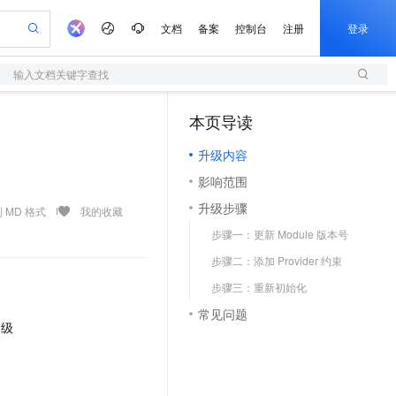
文档
备案
控制台
注册
登录
输入文档关键字查找
验
作计划
器
AI 活动
专业服务
服务伙伴合作计划
开发者社区
加入我们
服务平台百炼
阿里云 OPC 创新助力计划
本页导读
（1）
一站式生成采购清单，支持单品或批量购买
S
可编辑精美 PPT 文稿
S产品伙伴计划（繁花）
峰会
造的大模型服务与应用开发平台
轻量应用服务器
Agency Agents：拥有专属领域专家
AI 生产力先锋
Al MaaS 服务伙伴赋能合作
域名
博文
Careers
至高可申请百万元
升级内容
性可伸缩的云计算服务
 轻松生成专业的 PPT
开启高性价比 AI 编程新体验
先锋实践拓展 AI 生产力的边界
快速构建应用程序和网站，即刻迈出上云第一步
多领域专家智能体,一键组建 AI 虚拟交付团队
Token 补贴，五大权
计划
海大会
伙伴信用分合作计划
商标
问答
社会招聘
影响范围
益加速 OPC 成功
S
帕鲁游戏服务器
数字证书管理服务（原SSL证书）
HappyHorse 打造一站式影视创作平台
飞天发布时刻
HOT
划
备案
电子书
校园招聘
升级步骤
联机服务器，轻松开启游戏
视频创作，一键激活电商全链路生产力
全托管，含MySQL、PostgreSQL、SQL Server、MariaDB多引擎
实现全站HTTPS，呈现可信的WEB访问
所见，即是所愿
可视化编排打通从文字构思到成片全链路闭环
 MD 格式
我的收藏
更多支持
划
公司注册
镜像站
步骤一：更新 Module 版本号
视频生成
语音识别与合成
 智能体与工作流应用
短信服务
漫剧工坊：一站式动画创作平台
AI 实训营
合作伙伴培训与认证
步骤二：添加 Provider 约束
划
上云迁移
的智能体编程平台
站生成，高效打造优质广告素材
通过阿里云百炼高效搭建AI应用,助力高效开发
快速生产连贯的高质量长漫剧
从基础到进阶，Agent 创客手把手教你
国内短信简单易用，安全可靠，秒级触达，全球覆盖200+国家和地区。
e-1.1-T2V
Qwen3-TTS-Flash
lScope
我要反馈
查询合作伙伴
步骤三：重新初始化
畅细腻的高质量视频
离线语音合成大模型，多语言方言自适应，低延迟高稳定
n Alibaba Cloud ISV 合作
代维服务
olarDB
建企业门户网站
大数据开发治理平台 DataWorks
10 分钟搭建微信、支付宝小程序
常见问题
创新加速
ope
登录合作伙伴管理后台
我要建议
站，无忧落地极速上线
以可视化方式快速构建移动和 PC 门户网站
100%兼容MySQL、PostgreSQL，兼容Oracle，支持集中和分布式
高效部署网站，快速应用到小程序
Data Agent 驱动的一站式 Data+AI 开发治理平台
升级
e-1.1-I2V
Cosyvoice-V3-Flash
安全
畅自然，细节丰富
高表现力语音合成大模型，语音克隆听感自然
我要投诉
上云场景组合购
伴
边界网络安全防护产品
漫剧创作，剧本、分镜、视频高效生成
覆盖90%+业务场景，专享组合折扣价
2V
VPN
Fun-ASR