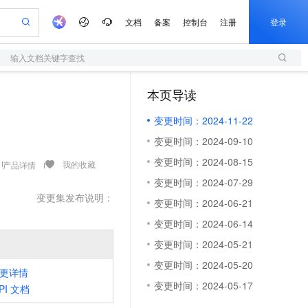
文档
备案
控制台
注册
登录
输入文档关键字查找
验
作计划
器
AI 活动
专业服务
服务伙伴合作计划
开发者社区
加入我们
服务平台百炼
阿里云 OPC 创新助力计划
本页导读
（0）
一站式生成采购清单，支持单品或批量购买
S
可编辑精美 PPT 文稿
S产品伙伴计划（繁花）
峰会
造的大模型服务与应用开发平台
轻量应用服务器
Agency Agents：拥有专属领域专家
AI 生产力先锋
Al MaaS 服务伙伴赋能合作
域名
博文
Careers
至高可申请百万元
变更时间：2024-11-22
性可伸缩的云计算服务
 轻松生成专业的 PPT
开启高性价比 AI 编程新体验
先锋实践拓展 AI 生产力的边界
快速构建应用程序和网站，即刻迈出上云第一步
多领域专家智能体,一键组建 AI 虚拟交付团队
Token 补贴，五大权
计划
海大会
伙伴信用分合作计划
商标
问答
社会招聘
变更时间：2024-09-10
益加速 OPC 成功
S
帕鲁游戏服务器
数字证书管理服务（原SSL证书）
HappyHorse 打造一站式影视创作平台
飞天发布时刻
HOT
划
备案
电子书
校园招聘
变更时间：2024-08-15
联机服务器，轻松开启游戏
视频创作，一键激活电商全链路生产力
全托管，含MySQL、PostgreSQL、SQL Server、MariaDB多引擎
实现全站HTTPS，呈现可信的WEB访问
所见，即是所愿
可视化编排打通从文字构思到成片全链路闭环
我的收藏
产品详情
更多支持
划
公司注册
镜像站
变更时间：2024-07-29
视频生成
语音识别与合成
 智能体与工作流应用
短信服务
漫剧工坊：一站式动画创作平台
AI 实训营
变更集发布说明：
合作伙伴培训与认证
变更时间：2024-06-21
划
上云迁移
的智能体编程平台
站生成，高效打造优质广告素材
通过阿里云百炼高效搭建AI应用,助力高效开发
快速生产连贯的高质量长漫剧
从基础到进阶，Agent 创客手把手教你
国内短信简单易用，安全可靠，秒级触达，全球覆盖200+国家和地区。
e-1.1-T2V
Qwen3-TTS-Flash
lScope
我要反馈
查询合作伙伴
变更时间：2024-06-14
畅细腻的高质量视频
离线语音合成大模型，多语言方言自适应，低延迟高稳定
n Alibaba Cloud ISV 合作
代维服务
olarDB
建企业门户网站
大数据开发治理平台 DataWorks
10 分钟搭建微信、支付宝小程序
变更时间：2024-05-21
创新加速
ope
登录合作伙伴管理后台
我要建议
站，无忧落地极速上线
以可视化方式快速构建移动和 PC 门户网站
100%兼容MySQL、PostgreSQL，兼容Oracle，支持集中和分布式
高效部署网站，快速应用到小程序
Data Agent 驱动的一站式 Data+AI 开发治理平台
e-1.1-I2V
Cosyvoice-V3-Flash
变更时间：2024-05-20
安全
畅自然，细节丰富
高表现力语音合成大模型，语音克隆听感自然
更详情
我要投诉
上云场景组合购
伴
变更时间：2024-05-17
PI
文档
边界网络安全防护产品
漫剧创作，剧本、分镜、视频高效生成
覆盖90%+业务场景，专享组合折扣价
2V
VPN
Fun-ASR