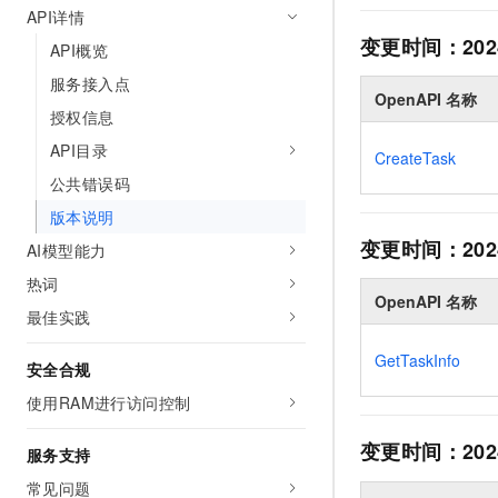
API详情
AI 产品 免费试用
网络
安全
云开发大赛
Tableau 订阅
1亿+ 大模型 tokens 和 
变更时间：
202
API概览
可观测
入门学习赛
中间件
AI空中课堂在线直播课
服务接入点
140+云产品 免费试用
大模型服务
OpenAPI 名称
上云与迁云
产品新客免费试用，最长1
数据库
授权信息
生态解决方案
千问AI平台-Token Plan
API目录
企业出海
大模型ACA认证体验
CreateTask
大数据计算
助力企业全员 AI 认知与能
公共错误码
行业生态解决方案
政企业务
媒体服务
千问AI平台-模型体验
版本说明
开发者生态解决方案
在线体验全尺寸、多种模态
变更时间：
202
AI模型能力
企业服务与云通信
AI 开发和 AI 应用解决
Happy 系列大模型
热词
域名与网站
OpenAPI 名称
最佳实践
终端用户计算
GetTaskInfo
安全合规
Serverless
大模型解决方案
使用RAM进行访问控制
开发工具
快速部署 Dify，高效搭建 
变更时间：
202
服务支持
迁移与运维管理
常见问题