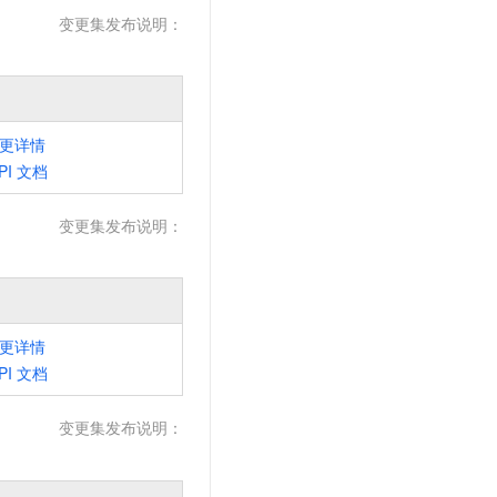
文戏情感细腻自然，动作戏激烈拳拳到肉，实现更强表演能力
支持中英文自由切换，具备更强的噪声鲁棒性
云聚AI 严选权益
变更集发布说明：
SSL 证书
，一键激活高效办公新体验
精选AI产品，从模型到应用全链提效
堡垒机
AI 用量加速计划
应用
防火墙
、识别商机，让客服更高效、服务更出色。
新老同享，达量后返
千问办公
主机安全
更详情
NEW
的智能体编程平台
一站式AI生产力平台
PI
文档
AI 应用及服务市场
伶鹊
变更集发布说明：
企业级人与Agent协作平台，接入和调度多个数字员工
智能客服平台，对话机器人、对话分析、智能外呼
AI 应用
大模型服务平台百炼 - 全妙
大模型
应用创作平台
多模态内容创作工具，已接入 DeepSeek
自然语言处理
更详情
PI
文档
数据标注
机器学习
变更集发布说明：
息提取
与 AI 智能体进行实时音视频通话
从文本、图片、视频中提取结构化的属性信息
构建支持视频理解的 AI 音视频实时通话应用