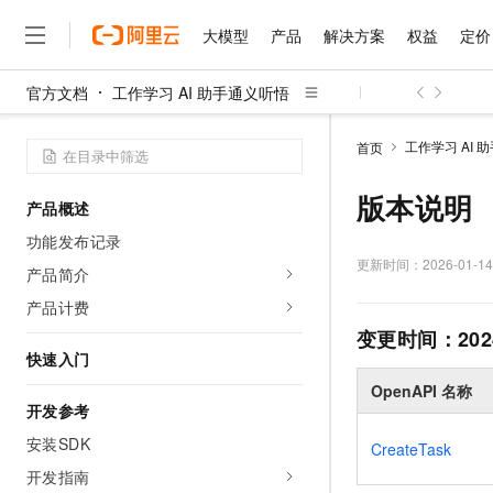
大模型
产品
解决方案
权益
定价
官方文档
工作学习 AI 助手通义听悟
大模型
产品
解决方案
权益
定价
云市场
伙伴
服务
了解阿里云
精选产品
精选解决方案
普惠上云
产品定价
精选商城
成为销售伙伴
售前咨询
为什么选择阿里云
千问AI平台
工作学习 AI 
首页
了解云产品的定价详情
大模型服务平台百炼
睿译宝，AI翻译排版一
普惠上云 官方力荐
分销伙伴
在线服务
网站建设
什么是云计算
大
大模型服务与应用平台
上传文档即自动完成翻译和
云服务器38元/年起，超
版本说明
产品概述
咨询伙伴
多端小程序
技术领先
云上成本管理
售后服务
千问大模型
GLM-5.2：长任务时代
官方推荐返现计划
大模型
功能发布记录
大模型
精选产品
精选解决方案
Salesforce 国际版订阅
稳定可靠
管理和优化成本
多元化、高性能、安全可靠
推荐新用户得奖励，单订单
更新时间：
2026-01-14
销售伙伴合作计划
产品简介
自助服务
友盟天域
安全合规
人工智能与机器学习
AI
文本生成
无影云电脑
Hermes Agent，打造
云工开物
产品计费
无影生态合作计划
在线服务
观测云
分析师报告
随时随地安全接入的云上超
自主进化，持久记忆，越用
高校专属算力普惠，学生认
变更时间：
202
计算
互联网应用开发
Qwen3.8-Max
HOT
Salesforce On Alibaba C
工单服务
快速入门
智能体时代全能旗舰模型
Tuya 物联网平台阿里云
研究报告与白皮书
云解析DNS
快速拥有专属 OpenClaw
Consulting Partner 合
大数据
容器
OpenAPI 名称
免费试用
短信专区
蓝凌 OA
Qwen3.7-Plus
开发参考
AI 大模型销售与服务生
现代化应用
存储
天池大赛
能看、能想、能动手的多模
云原生大数据计算服务 Max
解决方案免费试用 新老
安装SDK
电子合同
CreateTask
面向分析的企业级SaaS模
最高领取价值200元试用
安全
网络与CDN
开发指南
AI 算法大赛
Qwen3-VL-Plus
畅捷通