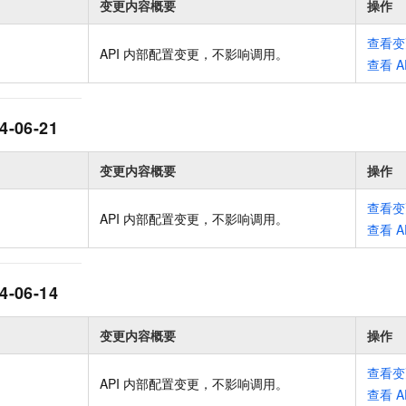
变更内容概要
操作
一个 AI 助手
即刻拥有 DeepSeek-R1 满血版
超强辅助，Bol
在企业官网、通讯软件中为客户提供 AI 客服
多种方案随心选，轻松解锁专属 DeepSeek
查看变
API 内部配置变更，不影响调用
。
查看
A
4-06-21
变更内容概要
操作
查看变
API 内部配置变更，不影响调用
。
查看
A
4-06-14
变更内容概要
操作
查看变
API 内部配置变更，不影响调用
。
查看
A