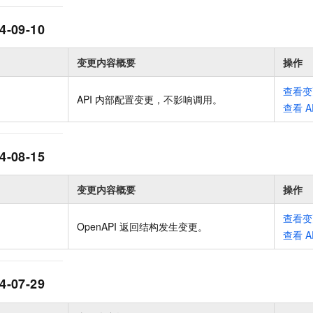
服务生态伙伴
视觉 Coding、空间感知、多模态思考等全面升级
1M上下文，专为长程任务能力而生
云工开物
企业应用
Night Plan 支持 Qwen 3.8-Max
AI 办公
NEW
Red Hat
30+ 款产品免费体验
夜间 5 折，Qwen/Meoo/TokenPlan 客户专享
AI智能应用
4-09-10
科研合作
ERP
堂（旗舰版）
SUSE
智能客服
AI 应用构建
大模型原生
变更内容概要
操作
CRM
2个月
自动承接线索
建站小程序
Qoder
大模型服务平台百炼-应用模版
OA 办公系统
查看变
HOT
NEW
API 内部配置变更，不影响调用
。
面向真实软件
个人版上线、团队版降价；千问3.8-Max首发发尝鲜
丰富多元化的应用模版和解决方案
查看
A
力提升
财税管理
模板建站
万有无界
大模型服务平台百炼-智能体
400电话
定制建站
的模型效果
灵活可视化地构建企业级 Agent
4-08-15
方案
广告营销
模板小程序
秒悟
人工智能平台 PAI
变更内容概要
操作
定制小程序
云端极速 AI 
新一代 AI 视频生成模型，深度适配广告营销等场景
AI Native 的算法工程平台，一站式完成建模、训练、推理服务部署
APP 开发
查看变
OpenAPI 返回结构发生变更
。
查看
A
建站系统
AI 应用
10分钟微调：让0.6B模型媲美235B模型
多模态数据信
4-07-29
依托云原生高可用架构,实现Dify私有化部署
用1%尺寸在特定领域达到大模型90%以上效果