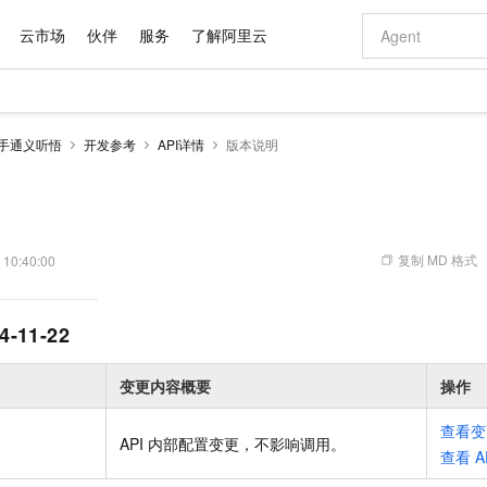
云市场
伙伴
服务
了解阿里云
AI 特惠
数据与 API
成为产品伙伴
企业增值服务
最佳实践
价格计算器
AI 场景体
基础软件
产品伙伴合
阿里云认证
市场活动
配置报价
大模型
助手通义听悟
开发参考
API详情
版本说明
自助选配和估算价格
步到位
域名与网站
智启 AI 普惠权益
产品生态集成认证中心
企业支持计划
云上春晚
Qwen Audio：打造专属 AI 语音助手
千问官方 MaaS 平台，为开发者和 Agent 而生，新用户赠送 1 亿 + tokens 额度
云服务器 EC
一句话生成原生
AI Coding
阿里云Maa
2026 阿里云
为企业打
数据集
Windows
大模型认证
模型
NEW
NEW
格式还原
值低价云产品抢先购
提供智能易用的域名与建站服务
至高享 1亿+免费 tokens，加速 Al 应用落地
Qwen-Audio-3.0-Realtime 端到端实时语音角色扮演
安全可靠、弹
输入一句话想法,
智能编程，一键
产品生态伙伴
专家技术服务
云上奥运之旅
弹性计算合作
阿里云中企出
手机三要素
宝塔 Linux
全部认证
价格优势
开源旗舰模型
对象存储 OSS
即刻拥有 DeepSeek-V4-Pro
阿里云 OPC 创新助力计划
云数据库 RD
一键部署幻兽
AI 电商营销
产品生态伙伴工作台
企业增值服务台
云栖战略参考
云存储合作计
云栖大会
身份实名认证
CentOS
训练营
推动算力普惠，释放技术红利
的大模型服务
最高返9万
真正可用的 1M 上下文,一次完成代码全链路开发
轻松解锁专属 DeepSeek-V4-Pro
至高百万元 Token 补贴，加速一人公司成长
稳定、安全、高性价比、高性能的云存储服务
一键购买专属
从图文生成到
复制 MD 格式
 10:40:00
云上的中国
数据库合作计
活动全景
短信
Docker
图片和
自进化智能体
人工智能平台 PAI
5 分钟轻松部署专属 QwenPaw
Token Plan 模型订阅计划
Qoder
高效搭建 AI
AI 广告创作
企业成长
大模型
NEW
HOT
信息公告
看见新力量
云网络合作计
OCR 文字识别
JAVA
级电脑
越聪明
证享300元代金券
一站式AI开发、训练和推理服务
Qwen3.8-Max 首发尝鲜，限时加量 10 倍，夜间低至2折
从聊天伙伴进化为能主动干活的本地数字员工
面向真实软件
图文、视频一
4-11-22
Kimi-K3
HappyHors
NEW
魔搭 Mode
loud
服务实践
官网公告
Kimi 最新旗舰模型，长程编程与推理利器
让文字生成流
金融模力时刻
Salesforce O
版
发票查验
全能环境
Qoder CN
Claude Code + GStack 打造工程团队
千问办公，限时限量积分加倍
云原生数据库 P
低代码高效构
AI 建站
NEW
作计划
计划
变更内容概要
操作
创新中心
魔搭 ModelSc
健康状态
让AI从“聊天伙伴”进化为能干活的“数字员工”
覆盖公网/内网、递归/权威、移动APP等全场景解析服务
安装技能 GStack，拥有专属 AI 工程团队
你的AI工作搭子，覆盖日常办公高频场景
基于千问大模型等，支持代码智能生成、研发智能问答
0 代码专业建
客户案例
天气预报查询
操作系统
Deepseek-v4-pro
HappyHors
态合作计划
态智能体模型
旗舰 MoE 大模型，百万上下文与顶尖推理能力
图生视频，流
查看变
Compute
同享
容器服务 Kubernetes 版 ACK
万小智 AI 建站低至 15元/月
云防火墙
AI 短剧/漫剧
快递物流查询
WordPress
成为服务伙
API 内部配置变更，不影响调用
。
高校合作
查看
A
式云数据仓库
点，立即开启云上创新
提供一站式管理容器应用的 K8s 服务
送.CN域名，送备案服务码
云原生的云上
AI助力短剧
GLM-5.2
Wan2.7-T
Ubuntu