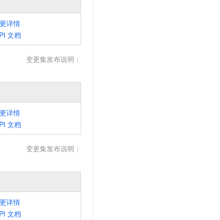
t.diy 一步搞定创意建站
构建大模型应用的安全防护体系
通过自然语言交互简化开发流程,全栈开发支持
通过阿里云安全产品对 AI 应用进行安全防护
更详情
PI
文档
变更集发布说明：
更详情
PI
文档
变更集发布说明：
更详情
PI
文档