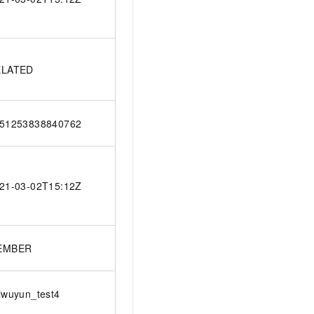
ELATED
51253838840762
21-03-02T15:12Z
EMBER
iwuyun_test4