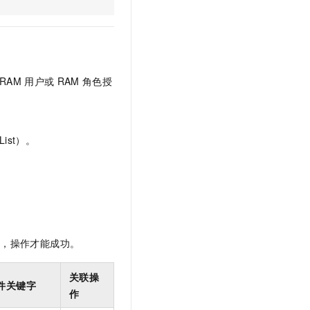
文戏情感细腻自然，动作戏激烈拳拳到肉，实现更强表演能力
支持中英文自由切换，具备更强的噪声鲁棒性
云聚AI 严选权益
SSL 证书
，一键激活高效办公新体验
精选AI产品，从模型到应用全链提效
堡垒机
AI 用量加速计划
应用
防火墙
、识别商机，让客服更高效、服务更出色。
新老同享，达量后返
RAM
用户或
RAM
角色授
千问办公
主机安全
NEW
的智能体编程平台
一站式AI生产力平台
AI 应用及服务市场
伶鹊
ist）。
企业级人与Agent协作平台，接入和调度多个数字员工
智能客服平台，对话机器人、对话分析、智能外呼
AI 应用
大模型服务平台百炼 - 全妙
大模型
应用创作平台
多模态内容创作工具，已接入 DeepSeek
自然语言处理
数据标注
限，操作才能成功。
机器学习
息提取
与 AI 智能体进行实时音视频通话
关联操
件关键字
从文本、图片、视频中提取结构化的属性信息
构建支持视频理解的 AI 音视频实时通话应用
作