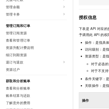
AI 产品 免费试用
网络
安全
云开发大赛
管理余额
Tableau 订阅
1亿+ 大模型 tokens 和 
管理卡券
可观测
入门学习赛
中间件
AI空中课堂在线直播课
授权信息
140+云产品 免费试用
大模型服务
上云与迁云
产品新客免费试用，最长1
数据库
管理订阅和订单
下表是
API
对应的
生态解决方案
千问AI平台-Token Plan
管理订阅资源
企业出海
大模型ACA认证体验
予调用此
API
的权
大数据计算
助力企业全员 AI 认知与能
查看和管理订单
行业生态解决方案
操作：是指具
政企业务
媒体服务
千问AI平台-模型体验
资源升配计费说明
开发者生态解决方案
访问级别：是指
在线体验全尺寸、多种模态
续订到期资源
企业服务与云通信
资源类型：是
AI 开发和 AI 应用解决
Happy 系列大模型
退订与退款
对于必选的
域名与网站
资源过户
对于不支持
终端用户计算
条件关键字：
获取和分析账单
Serverless
关联操作：是
大模型解决方案
查看和分析账单
开发工具
账单结算与还款
快速部署 Dify，高效搭建 
操作
了解意外的费用
迁移与运维管理