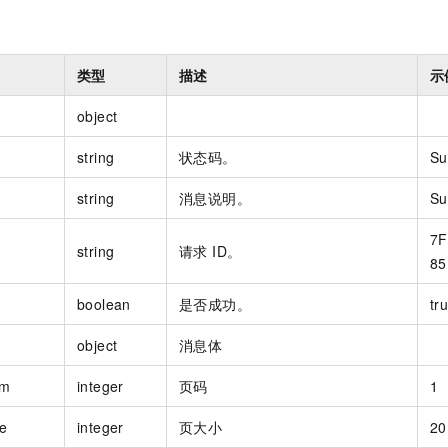
类型
描述
示
object
string
状态码。
Su
string
消息说明。
Su
7F
string
请求 ID。
85
boolean
是否成功。
tr
object
消息体
um
integer
页码
1
e
integer
页大小
20