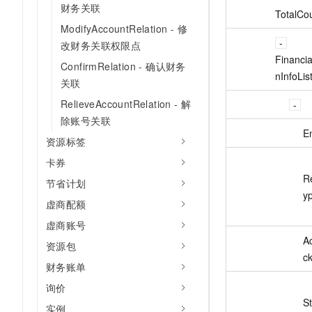
财务关联
TotalCo
ModifyAccountRelation - 修
改财务关联权限点
Financia
ConfirmRelation - 确认财务
nInfoLis
关联
RelieveAccountRelation - 解
除账号关联
E
资源标签
卡券
R
节省计划
y
虚商配额
虚商账号
A
资源包
c
财务账单
询价
S
实例