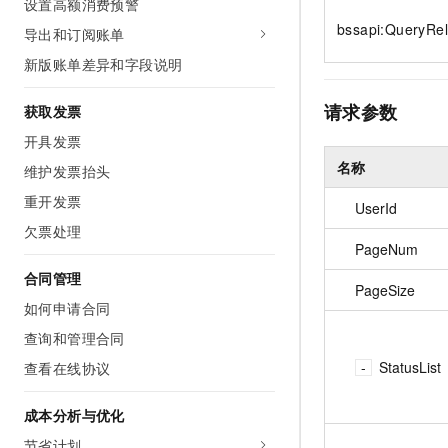
设置高额消费预警
10 分钟在聊天系统中增加
专有云
bssapi:QueryRel
导出和订阅账单
新版账单差异和字段说明
请求参数
获取发票
开具发票
名称
维护发票抬头
重开发票
UserId
欠票处理
PageNum
合同管理
PageSize
如何申请合同
查询和管理合同
StatusList
查看在线协议
成本分析与优化
节省计划