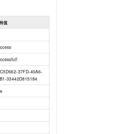
例值
ccess
ccessful!
C5D662-37FD-40A6-
B1-33442D815184
ue