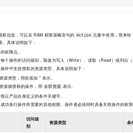
服务生态伙伴
视觉 Coding、空间感知、多模态思考等全面升级
1M上下文，专为长程任务能力而生
云工开物
企业应用
Night Plan 支持 Qwen 3.8-Max
AI 办公
NEW
Red Hat
30+ 款产品免费体验
夜间 5 折，Qwen/Meoo/TokenPlan 客户专享
AI智能应用
科研合作
ERP
堂（旗舰版）
SUSE
智能客服
AI 应用构建
大模型原生
CRM
2个月
自动承接线索
授权信息，可以在
RAM
权限策略语句的
元素中使用，用来给
Action
建站小程序
Qoder
大模型服务平台百炼-应用模版
OA 办公系统
HOT
NEW
限。具体说明如下：
面向真实软件
个人版上线、团队版降价；千问3.8-Max首发发尝鲜
丰富多元化的应用模版和解决方案
力提升
财税管理
模板建站
体的权限点。
万有无界
大模型服务平台百炼-智能体
400电话
定制建站
每个操作的访问级别，取值为写入（Write）、读取（Read）或列出（L
的模型效果
灵活可视化地构建企业级 Agent
指操作中支持授权的资源类型。具体说明如下：
方案
广告营销
模板小程序
秒悟
人工智能平台 PAI
资源类型，用前面加 * 表示。
定制小程序
云端极速 AI 
新一代 AI 视频生成模型，深度适配广告营销等场景
AI Native 的算法工程平台，一站式完成建模、训练、推理服务部署
资源级授权的操作，用
表示。
全部资源
APP 开发
是指云产品自身定义的条件关键字。
建站系统
指成功执行操作所需要的其他权限。操作者必须同时具备关联操作的权
AI 应用
10分钟微调：让0.6B模型媲美235B模型
多模态数据信
访问级
资源类型
条
依托云原生高可用架构,实现Dify私有化部署
用1%尺寸在特定领域达到大模型90%以上效果
别