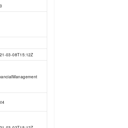
0
21-03-08T15:12Z
nancialManagement
st4
21-03-02T15:12Z