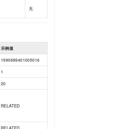
t.diy 一步搞定创意建站
构建大模型应用的安全防护体系
无
通过自然语言交互简化开发流程,全栈开发支持
通过阿里云安全产品对 AI 应用进行安全防护
示例值
1990699401005016
1
20
RELATED
RELATED