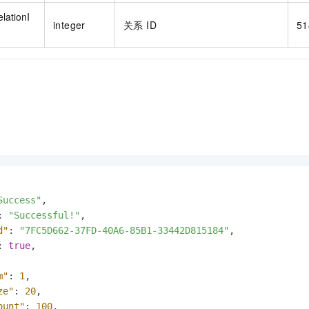
lationI
integer
关系 ID
51
Success"
,
:
"Successful!"
,
d"
:
"7FC5D662-37FD-40A6-85B1-33442D815184"
,
:
true
,
m"
:
1
,
ze"
:
20
,
ount"
:
100
,