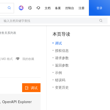
文档
备案
控制台
注册
登录
输入文档关键字查找
验
作计划
器
AI 活动
专业服务
服务伙伴合作计划
开发者社区
加入我们
服务平台百炼
阿里云 OPC 创新助力计划
询企业财务关系列表
本页导读
（1）
一站式生成采购清单，支持单品或批量购买
S
可编辑精美 PPT 文稿
S产品伙伴计划（繁花）
峰会
造的大模型服务与应用开发平台
轻量应用服务器
Agency Agents：拥有专属领域专家
AI 生产力先锋
Al MaaS 服务伙伴赋能合作
域名
博文
Careers
至高可申请百万元
调试
性可伸缩的云计算服务
 轻松生成专业的 PPT
开启高性价比 AI 编程新体验
先锋实践拓展 AI 生产力的边界
快速构建应用程序和网站，即刻迈出上云第一步
多领域专家智能体,一键组建 AI 虚拟交付团队
Token 补贴，五大权
计划
海大会
伙伴信用分合作计划
商标
问答
社会招聘
授权信息
益加速 OPC 成功
S
帕鲁游戏服务器
数字证书管理服务（原SSL证书）
HappyHorse 打造一站式影视创作平台
飞天发布时刻
HOT
划
备案
电子书
校园招聘
请求参数
联机服务器，轻松开启游戏
视频创作，一键激活电商全链路生产力
全托管，含MySQL、PostgreSQL、SQL Server、MariaDB多引擎
实现全站HTTPS，呈现可信的WEB访问
所见，即是所愿
可视化编排打通从文字构思到成片全链路闭环
 MD 格式
我的收藏
更多支持
划
公司注册
镜像站
返回参数
视频生成
语音识别与合成
 智能体与工作流应用
短信服务
漫剧工坊：一站式动画创作平台
AI 实训营
合作伙伴培训与认证
示例
划
上云迁移
的智能体编程平台
站生成，高效打造优质广告素材
通过阿里云百炼高效搭建AI应用,助力高效开发
快速生产连贯的高质量长漫剧
从基础到进阶，Agent 创客手把手教你
国内短信简单易用，安全可靠，秒级触达，全球覆盖200+国家和地区。
e-1.1-T2V
Qwen3-TTS-Flash
lScope
我要反馈
查询合作伙伴
错误码
畅细腻的高质量视频
离线语音合成大模型，多语言方言自适应，低延迟高稳定
n Alibaba Cloud ISV 合作
代维服务
olarDB
建企业门户网站
大数据开发治理平台 DataWorks
10 分钟搭建微信、支付宝小程序
变更历史
调试
创新加速
ope
登录合作伙伴管理后台
我要建议
站，无忧落地极速上线
以可视化方式快速构建移动和 PC 门户网站
100%兼容MySQL、PostgreSQL，兼容Oracle，支持集中和分布式
高效部署网站，快速应用到小程序
Data Agent 驱动的一站式 Data+AI 开发治理平台
e-1.1-I2V
Cosyvoice-V3-Flash
安全
畅自然，细节丰富
高表现力语音合成大模型，语音克隆听感自然
我要投诉
上云场景组合购
伴
PI Explorer
边界网络安全防护产品
漫剧创作，剧本、分镜、视频高效生成
覆盖90%+业务场景，专享组合折扣价
2V
VPN
Fun-ASR