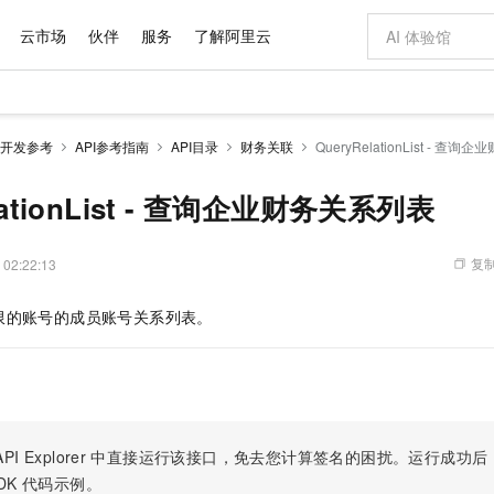
云市场
伙伴
服务
了解阿里云
AI 特惠
数据与 API
成为产品伙伴
企业增值服务
最佳实践
价格计算器
AI 场景体
基础软件
产品伙伴合
阿里云认证
市场活动
配置报价
大模型
开发参考
API参考指南
API目录
财务关联
QueryRelationList - 查
自助选配和估算价格
步到位
域名与网站
智启 AI 普惠权益
产品生态集成认证中心
企业支持计划
云上春晚
Qwen Audio：打造专属 AI 语音助手
千问官方 MaaS 平台，为开发者和 Agent 而生，新用户赠送 1 亿 + tokens 额度
云服务器 EC
一句话生成原生
AI Coding
阿里云Maa
2026 阿里云
为企业打
数据集
Windows
大模型认证
模型
NEW
NEW
格式还原
值低价云产品抢先购
提供智能易用的域名与建站服务
至高享 1亿+免费 tokens，加速 Al 应用落地
Qwen-Audio-3.0-Realtime 端到端实时语音角色扮演
安全可靠、弹
输入一句话想法,
智能编程，一键
lationList - 查询企业财务关系列表
产品生态伙伴
专家技术服务
云上奥运之旅
弹性计算合作
阿里云中企出
手机三要素
宝塔 Linux
全部认证
价格优势
开源旗舰模型
对象存储 OSS
即刻拥有 DeepSeek-V4-Pro
阿里云 OPC 创新助力计划
云数据库 RD
一键部署幻兽
AI 电商营销
产品生态伙伴工作台
企业增值服务台
云栖战略参考
云存储合作计
云栖大会
身份实名认证
CentOS
训练营
推动算力普惠，释放技术红利
的大模型服务
最高返9万
真正可用的 1M 上下文,一次完成代码全链路开发
轻松解锁专属 DeepSeek-V4-Pro
至高百万元 Token 补贴，加速一人公司成长
稳定、安全、高性价比、高性能的云存储服务
一键购买专属
从图文生成到
复制
 02:22:13
云上的中国
数据库合作计
活动全景
短信
Docker
图片和
自进化智能体
人工智能平台 PAI
5 分钟轻松部署专属 QwenPaw
Token Plan 模型订阅计划
Qoder
高效搭建 AI
AI 广告创作
企业成长
大模型
NEW
HOT
信息公告
限的账号的成员账号关系列表。
看见新力量
云网络合作计
OCR 文字识别
JAVA
级电脑
越聪明
证享300元代金券
一站式AI开发、训练和推理服务
Qwen3.8-Max 首发尝鲜，限时加量 10 倍，夜间低至2折
从聊天伙伴进化为能主动干活的本地数字员工
面向真实软件
图文、视频一
Kimi-K3
HappyHors
NEW
魔搭 Mode
loud
服务实践
官网公告
Kimi 最新旗舰模型，长程编程与推理利器
让文字生成流
金融模力时刻
Salesforce O
版
发票查验
全能环境
Qoder CN
Claude Code + GStack 打造工程团队
千问办公，限时限量积分加倍
云原生数据库 P
低代码高效构
AI 建站
NEW
作计划
计划
创新中心
魔搭 ModelSc
健康状态
让AI从“聊天伙伴”进化为能干活的“数字员工”
覆盖公网/内网、递归/权威、移动APP等全场景解析服务
安装技能 GStack，拥有专属 AI 工程团队
你的AI工作搭子，覆盖日常办公高频场景
基于千问大模型等，支持代码智能生成、研发智能问答
0 代码专业建
客户案例
天气预报查询
操作系统
Deepseek-v4-pro
HappyHors
态合作计划
态智能体模型
旗舰 MoE 大模型，百万上下文与顶尖推理能力
图生视频，流
Compute
同享
容器服务 Kubernetes 版 ACK
万小智 AI 建站低至 15元/月
云防火墙
AI 短剧/漫剧
快递物流查询
WordPress
成为服务伙
高校合作
PI Explorer
中直接运行该接口，免去您计算签名的困扰。运行成功后，OpenA
式云数据仓库
点，立即开启云上创新
提供一站式管理容器应用的 K8s 服务
送.CN域名，送备案服务码
云原生的云上
AI助力短剧
GLM-5.2
Wan2.7-T
DK
代码示例。
Ubuntu