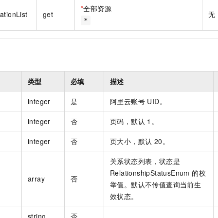
一个 AI 助手
即刻拥有 DeepSeek-R1 满血版
超强辅助，Bol
*
全部资源
ationList
get
无
在企业官网、通讯软件中为客户提供 AI 客服
多种方案随心选，轻松解锁专属 DeepSeek
*
类型
必填
描述
integer
是
阿里云账号 UID。
integer
否
页码，默认 1。
integer
否
页大小，默认 20。
关系状态列表，状态是
RelationshipStatusEnum 的枚
array
否
举值。默认不传值查询当前生
效状态。
string
否