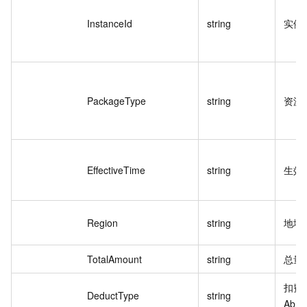
InstanceId
string
实例 
PackageType
string
资源
EffectiveTime
string
生效
Region
string
地域
TotalAmount
string
总量
扣费
DeductType
string
Abso