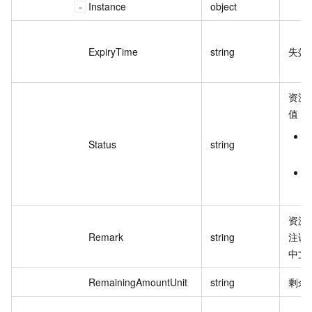
Instance
object
ExpiryTime
string
失效
资源
值：
A
Status
string
E
资源
Remark
string
注说
中文
RemainingAmountUnit
string
剩余