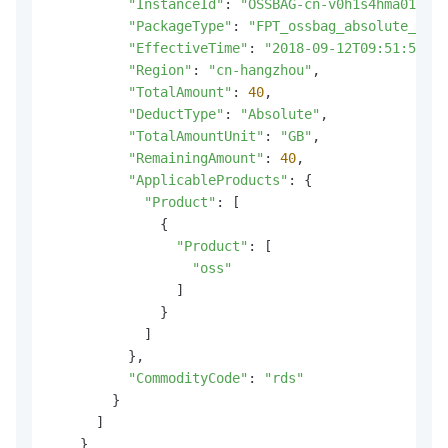
"InstanceId"
: 
"OSSBAG-cn-v0h1s4hma01"
,

"PackageType"
: 
"FPT_ossbag_absolute_Stor
"EffectiveTime"
: 
"2018-09-12T09:51:56Z"
,

"Region"
: 
"cn-hangzhou"
,

"TotalAmount"
: 
40
,

"DeductType"
: 
"Absolute"
,

"TotalAmountUnit"
: 
"GB"
,

"RemainingAmount"
: 
40
,

"ApplicableProducts"
: {

"Product"
: [

              {

"Product"
: [

"oss"
                ]

              }

            ]

          },

"CommodityCode"
: 
"rds"
        }

      ]

    }
