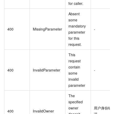
for caller.
Absent
some
mandatory
400
MissingParameter
-
parameter
for this
request.
This
request
contain
400
InvalidParameter
-
some
invalid
parameter
The
specified
owner
用户身份错
400
InvalidOwner
doesn't
误