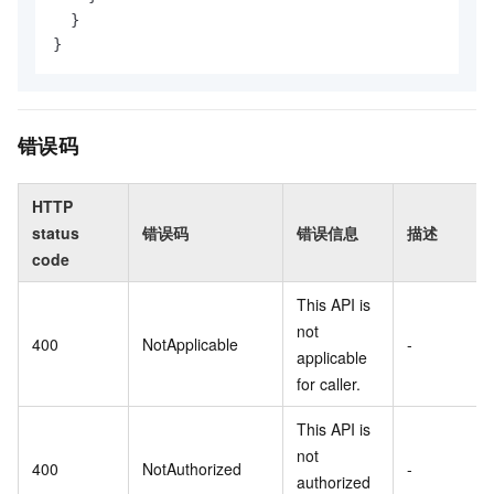
  }

}
错误码
HTTP
status
错误码
错误信息
描述
code
This API is
not
400
NotApplicable
-
applicable
for caller.
This API is
not
400
NotAuthorized
-
authorized