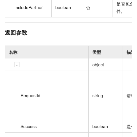
是否包含
IncludePartner
boolean
否
伴。
返回参数
名称
类型
描述
object
RequestId
string
请求 
Success
boolean
是否