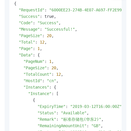
{

"RequestId"
: 
"6000EE23-274B-4E07-A697-FF2E999520
"Success"
: true,

"Code"
: 
"Success"
,

"Message"
: 
"Successful!"
,

"PageSize"
: 
20
,

"Total"
: 
12
,

"Page"
: 
1
,

"Data"
: {

"PageNum"
: 
1
,

"PageSize"
: 
20
,

"TotalCount"
: 
12
,

"HostId"
: 
"cn"
,

"Instances"
: {

"Instance"
: [

        {

"ExpiryTime"
: 
"2019-03-12T16:00:00Z"
,

"Status"
: 
"Available"
,

"Remark"
: 
"标准存储包(华东2)"
,

"RemainingAmountUnit"
: 
"GB"
,
