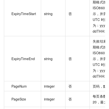
期格式按
ISO860
ExpiryTimeStart
string
否
示，并需
UTC 时
为：yyyy-
ddTHH:m
失效结束
期格式按
ISO860
ExpiryTimeEnd
string
否
示，并需
UTC 时
为：yyyy-
ddTHH:m
PageNum
integer
否
页码，默认
每页条数
PageSize
integer
否
20，最大 