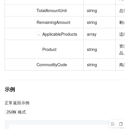
TotalAmountUnit
string
总量
RemainingAmount
string
剩余
ApplicableProducts
array
适用
资源
Product
string
品。
CommodityCode
string
商品 
示例
正常返回示例
格式
JSON