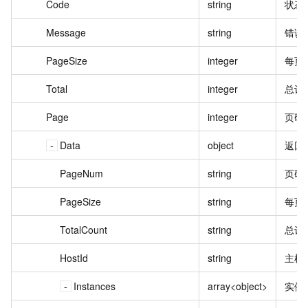
Code
string
状态
Message
string
错误
PageSize
integer
每页
Total
integer
总记
Page
integer
页码
Data
object
返回
PageNum
string
页码
PageSize
string
每页
TotalCount
string
总记
HostId
string
主机 
Instances
array<object>
实例