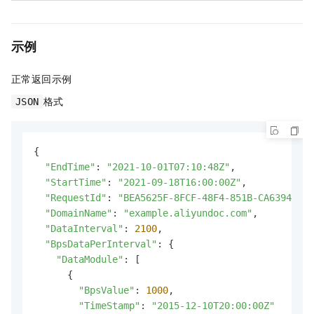
示例
正常返回示例
格式
JSON
{

"EndTime"
: 
"2021-10-01T07:10:48Z"
,

"StartTime"
: 
"2021-09-18T16:00:00Z"
,

"RequestId"
: 
"BEA5625F-8FCF-48F4-851B-CA63946DA6
"DomainName"
: 
"example.aliyundoc.com"
,

"DataInterval"
: 
2100
,

"BpsDataPerInterval"
: {

"DataModule"
: [

      {

"BpsValue"
: 
1000
,

"TimeStamp"
: 
"2015-12-10T20:00:00Z"