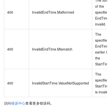
The forma
of the
400
InvalidEndTime.Malformed
specified
EndTime i
invalid.
The
specified
EndTime i
400
InvalidEndTime.Mismatch
earlier th
the
StartTime
The
specified
400
InvalidStartTime.ValueNotSupported
StartTime
is invalid.
访问
错误中心
查看更多错误码。