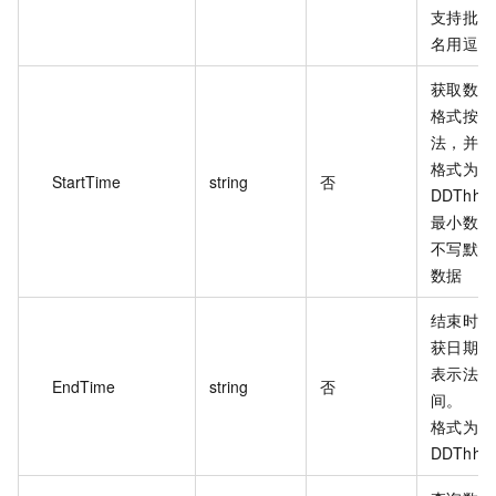
支持批量
名用逗号
获取数据
格式按照 
法，并使用
格式为：Y
StartTime
string
否
DDThh:
最小数据
不写默认
数据
结束时间
获日期格式
表示法，并
EndTime
string
否
间。
格式为：Y
DDThh: