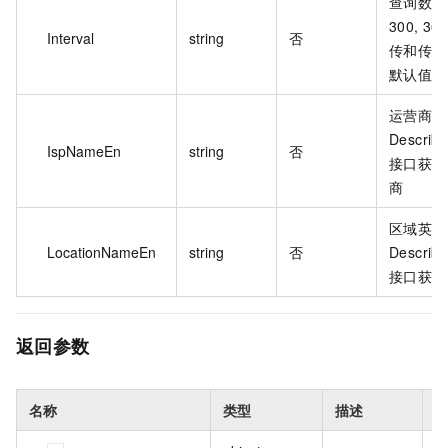
查询数据
300, 3
Interval
string
否
传和传的
默认值 3
运营商英
Describ
IspNameEn
string
否
接口获得
商
区域英文
LocationNameEn
string
否
Describ
接口获得
返回参数
名称
类型
描述