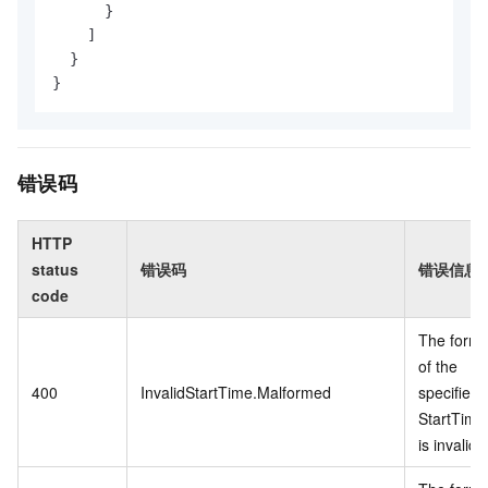
      }

    ]

  }

}
错误码
HTTP
status
错误码
错误信息
code
The forma
of the
400
InvalidStartTime.Malformed
specified
StartTime
is invalid.