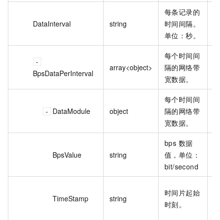
每条记录的
DataInterval
string
时间间隔。
2
单位：秒。
每个时间间
array<object>
隔的网络带
BpsDataPerInterval
宽数据。
每个时间间
DataModule
object
隔的网络带
宽数据。
bps 数据
BpsValue
string
值，单位：
1
bit/second
2
时间片起始
TimeStamp
string
1
时刻。
0