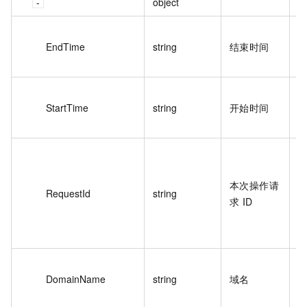
object
2
EndTime
string
结束时间
0
8
2
StartTime
string
开始时间
1
0
B
8
本次操作请
4
RequestId
string
求 ID
8
C
A
e
DomainName
string
域名
y
m