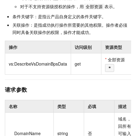
对于不支持资源级授权的操作，用
表示。
全部资源
条件关键字：是指云产品自身定义的条件关键字。
关联操作：是指成功执行操作所需要的其他权限。操作者必须
同时具备关联操作的权限，操作才能成功。
操作
访问级别
资源类型
*
全部资源
vs:DescribeVsDomainBpsData
get
*
请求参数
名称
类型
必填
描述
域名，若
回所有加
DomainName
string
否
可输入需