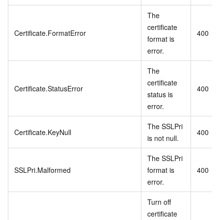
The
certificate
Certificate.FormatError
400
format is
error.
The
certificate
Certificate.StatusError
400
status is
error.
The SSLPri
Certificate.KeyNull
400
is not null.
The SSLPri
SSLPri.Malformed
format is
400
error.
Turn off
certificate