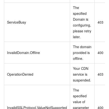
The
specified
Domain is
ServiceBusy
403
configuring,
please retry
later.
The domain
InvalidDomain.Offline
provided is
400
offline.
Your CDN
OperationDenied
service is
403
suspended.
The
specified
value of
InvalidSSLProtocol.ValueNotSupported
parameter
400