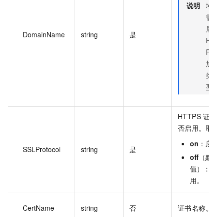
说明
域
需
属
DomainName
string
是
HT
PS
加
类
型
HTTPS 证
否启用。取
on
：启
SSLProtocol
string
是
off
（默
值）：不
用。
CertName
string
否
证书名称。