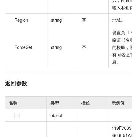
入，配置证
输入私钥内
Region
string
否
地域。
设置为 1 时
略证书名称
ForceSet
string
否
的校验，覆
有同名证书
息。
返回参数
名称
类型
描述
示例值
object
119F7639-
4646-51A4-