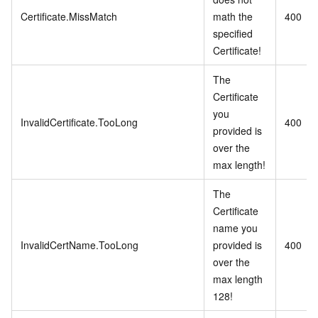
Certificate.MissMatch
math the
400
specified
Certificate!
The
Certificate
you
InvalidCertificate.TooLong
400
provided is
over the
max length!
The
Certificate
name you
InvalidCertName.TooLong
provided is
400
over the
max length
128!