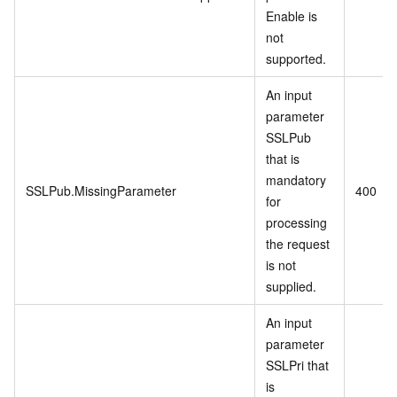
Enable is
not
supported.
An input
parameter
SSLPub
that is
mandatory
SSLPub.MissingParameter
400
for
processing
the request
is not
supplied.
An input
parameter
SSLPri that
is