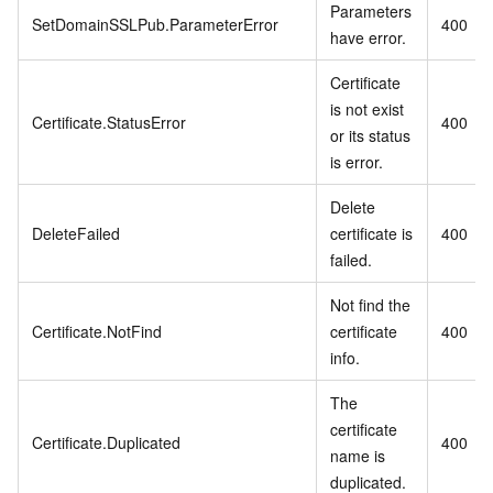
Parameters
SetDomainSSLPub.ParameterError
400
have error.
Certificate
is not exist
Certificate.StatusError
400
or its status
is error.
Delete
DeleteFailed
certificate is
400
failed.
Not find the
Certificate.NotFind
certificate
400
info.
The
certificate
Certificate.Duplicated
400
name is
duplicated.