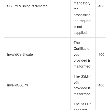
mandatory
SSLPri.MissingParameter
400
for
processing
the request
is not
supplied.
The
Certificate
InvalidCertificate
you
400
provided is
malformed!
The SSLPri
you
InvalidSSLPri
400
provided is
malformed!
The SSLPri
does not