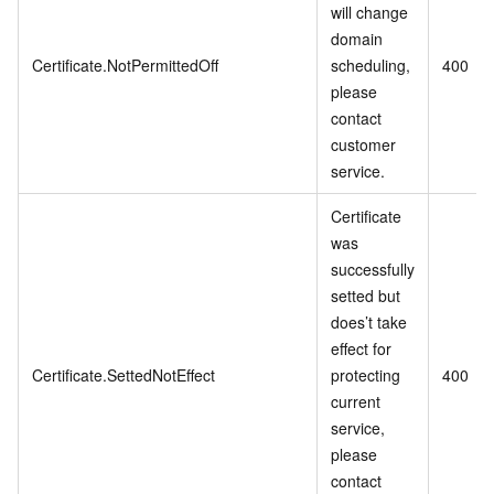
will change
domain
Certificate.NotPermittedOff
scheduling,
400
please
contact
customer
service.
Certificate
was
successfully
setted but
does’t take
effect for
Certificate.SettedNotEffect
protecting
400
current
service,
please
contact