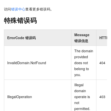
访问
错误中心
查看更多错误码。
特殊错误码
Message
ErrorCode 错误码
HTTP
错误信息
The domain
provided
InvalidDomain.NotFound
does not
404
belong to
you.
Illegal
domain
IllegalOperation
operate is
403
not
permitted.