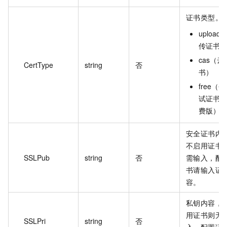
证书类型。
upload
传证书）
cas（云
CertType
string
否
书）
free（
试证书（
费版））
安全证书内
不启用证书
SSLPub
string
否
需输入，配
书请输入证
容。
私钥内容，
用证书则无
SSLPri
string
否