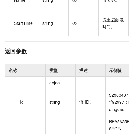
Name
string
否
流名称。
流重启触发
StartTime
string
否
时间。
返回参数
名称
类型
描述
示例值
object
32388487**
Id
string
流 ID。
**92997-cn-
qingdao
BEA5625F-
8FCF-