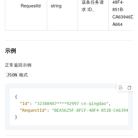
该条任务请
48F4-
RequestId
string
求 ID。
851B-
CA63946D
A664
示例
正常返回示例
格式
JSON
{
"Id"
:
"32388487****92997-cn-qingdao"
,
"RequestId"
:
"BEA5625F-8FCF-48F4-851B-CA63946DA6
}