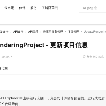
云市场
伙伴
服务
了解阿里云
AI 特惠
数据与 API
成为产品伙伴
企业增值服务
最佳实践
价格计算器
AI 场景体
基础软件
产品伙伴合
阿里云认证
市场活动
配置报价
大模型
发参考
API参考
API目录
云应用服务管理
项目管理
UpdateRenderi
自助选配和估算价格
步到位
域名与网站
智启 AI 普惠权益
产品生态集成认证中心
企业支持计划
云上春晚
Qwen Audio：打造专属 AI 语音助手
千问官方 MaaS 平台，为开发者和 Agent 而生，新用户赠送 1 亿 + tokens 额度
云服务器 EC
一句话生成原生
AI Coding
阿里云Maa
2026 阿里云
为企业打
数据集
Windows
大模型认证
模型
NEW
NEW
格式还原
值低价云产品抢先购
提供智能易用的域名与建站服务
至高享 1亿+免费 tokens，加速 Al 应用落地
Qwen-Audio-3.0-Realtime 端到端实时语音角色扮演
安全可靠、弹
输入一句话想法,
智能编程，一键
enderingProject - 更新项目信息
产品生态伙伴
专家技术服务
云上奥运之旅
弹性计算合作
阿里云中企出
手机三要素
宝塔 Linux
全部认证
价格优势
开源旗舰模型
对象存储 OSS
即刻拥有 DeepSeek-V4-Pro
阿里云 OPC 创新助力计划
云数据库 RD
一键部署幻兽
AI 电商营销
产品生态伙伴工作台
企业增值服务台
云栖战略参考
云存储合作计
云栖大会
身份实名认证
CentOS
训练营
推动算力普惠，释放技术红利
的大模型服务
最高返9万
真正可用的 1M 上下文,一次完成代码全链路开发
轻松解锁专属 DeepSeek-V4-Pro
至高百万元 Token 补贴，加速一人公司成长
稳定、安全、高性价比、高性能的云存储服务
一键购买专属
从图文生成到
复制 MD 格式
 08:23:27
云上的中国
数据库合作计
活动全景
短信
Docker
图片和
自进化智能体
人工智能平台 PAI
5 分钟轻松部署专属 QwenPaw
Token Plan 模型订阅计划
Qoder
高效搭建 AI
AI 广告创作
企业成长
大模型
NEW
HOT
信息公告
性信息
看见新力量
云网络合作计
OCR 文字识别
JAVA
级电脑
越聪明
证享300元代金券
一站式AI开发、训练和推理服务
Qwen3.8-Max 首发尝鲜，限时加量 10 倍，夜间低至2折
从聊天伙伴进化为能主动干活的本地数字员工
面向真实软件
图文、视频一
Kimi-K3
HappyHors
NEW
魔搭 Mode
loud
服务实践
官网公告
Kimi 最新旗舰模型，长程编程与推理利器
让文字生成流
金融模力时刻
Salesforce O
版
发票查验
全能环境
Qoder CN
Claude Code + GStack 打造工程团队
千问办公，限时限量积分加倍
云原生数据库 P
低代码高效构
AI 建站
NEW
作计划
计划
创新中心
魔搭 ModelSc
健康状态
让AI从“聊天伙伴”进化为能干活的“数字员工”
覆盖公网/内网、递归/权威、移动APP等全场景解析服务
安装技能 GStack，拥有专属 AI 工程团队
你的AI工作搭子，覆盖日常办公高频场景
基于千问大模型等，支持代码智能生成、研发智能问答
0 代码专业建
客户案例
天气预报查询
操作系统
Deepseek-v4-pro
HappyHors
态合作计划
态智能体模型
旗舰 MoE 大模型，百万上下文与顶尖推理能力
图生视频，流
Compute
同享
容器服务 Kubernetes 版 ACK
万小智 AI 建站低至 15元/月
云防火墙
AI 短剧/漫剧
快递物流查询
WordPress
成为服务伙
高校合作
PI Explorer
中直接运行该接口，免去您计算签名的困扰。运行成功后，OpenA
式云数据仓库
点，立即开启云上创新
提供一站式管理容器应用的 K8s 服务
送.CN域名，送备案服务码
云原生的云上
AI助力短剧
GLM-5.2
Wan2.7-T
DK
代码示例。
Ubuntu