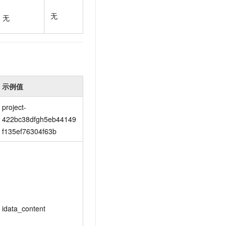
t.diy 一步搞定创意建站
构建大模型应用的安全防护体系
无
通过自然语言交互简化开发流程,全栈开发支持
通过阿里云安全产品对 AI 应用进行安全防护
无
示例值
project-
422bc38dfgh5eb44149
f135ef76304f63b
idata_content