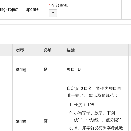
一个 AI 助手
即刻拥有 DeepSeek-R1 满血版
超强辅助，Bol
*
全部资源
ingProject
update
在企业官网、通讯软件中为客户提供 AI 客服
多种方案随心选，轻松解锁专属 DeepSeek
*
类型
必填
描述
string
是
项目 ID
自定义项目名，将作为项目的
唯一标记。 默认取值规范：
长度 1-128
小写字母、数字、下划
线'_'、中划线'-'、点分段'.'
string
否
首、尾字符必须为字母或数