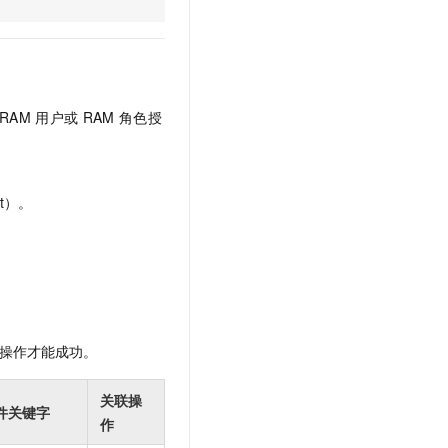
文戏情感细腻自然，动作戏激烈拳拳到肉，实现更强表演能力
支持中英文自由切换，具备更强的噪声鲁棒性
云聚AI 严选权益
SSL 证书
，一键激活高效办公新体验
精选AI产品，从模型到应用全链提效
堡垒机
AI 用量加速计划
应用
防火墙
、识别商机，让客服更高效、服务更出色。
新老同享，达量后返
RAM
用户或
RAM
角色授
千问办公
主机安全
NEW
的智能体编程平台
一站式AI生产力平台
AI 应用及服务市场
伶鹊
t）。
企业级人与Agent协作平台，接入和调度多个数字员工
智能客服平台，对话机器人、对话分析、智能外呼
AI 应用
大模型服务平台百炼 - 全妙
大模型
应用创作平台
多模态内容创作工具，已接入 DeepSeek
自然语言处理
数据标注
操作才能成功。
机器学习
息提取
与 AI 智能体进行实时音视频通话
关联操
件关键字
从文本、图片、视频中提取结构化的属性信息
构建支持视频理解的 AI 音视频实时通话应用
作