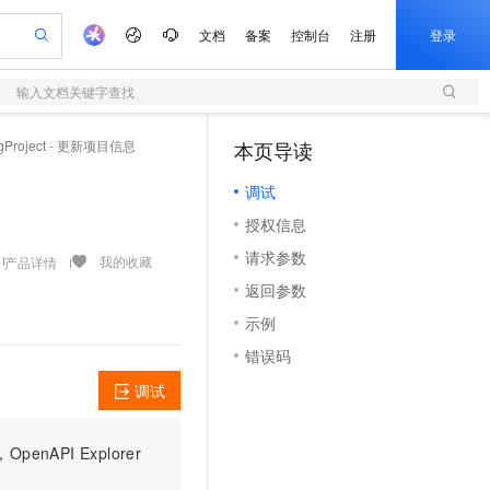
文档
备案
控制台
注册
登录
输入文档关键字查找
验
作计划
器
AI 活动
专业服务
服务伙伴合作计划
开发者社区
加入我们
服务平台百炼
阿里云 OPC 创新助力计划
ngProject - 更新项目信息
本页导读
（1）
一站式生成采购清单，支持单品或批量购买
S
可编辑精美 PPT 文稿
S产品伙伴计划（繁花）
峰会
造的大模型服务与应用开发平台
轻量应用服务器
Agency Agents：拥有专属领域专家
AI 生产力先锋
Al MaaS 服务伙伴赋能合作
域名
博文
Careers
至高可申请百万元
调试
性可伸缩的云计算服务
 轻松生成专业的 PPT
开启高性价比 AI 编程新体验
先锋实践拓展 AI 生产力的边界
快速构建应用程序和网站，即刻迈出上云第一步
多领域专家智能体,一键组建 AI 虚拟交付团队
Token 补贴，五大权
计划
海大会
伙伴信用分合作计划
商标
问答
社会招聘
授权信息
益加速 OPC 成功
S
帕鲁游戏服务器
数字证书管理服务（原SSL证书）
HappyHorse 打造一站式影视创作平台
飞天发布时刻
HOT
划
备案
电子书
校园招聘
请求参数
联机服务器，轻松开启游戏
视频创作，一键激活电商全链路生产力
全托管，含MySQL、PostgreSQL、SQL Server、MariaDB多引擎
实现全站HTTPS，呈现可信的WEB访问
所见，即是所愿
可视化编排打通从文字构思到成片全链路闭环
我的收藏
产品详情
更多支持
划
公司注册
镜像站
返回参数
视频生成
语音识别与合成
 智能体与工作流应用
短信服务
漫剧工坊：一站式动画创作平台
AI 实训营
合作伙伴培训与认证
示例
划
上云迁移
的智能体编程平台
站生成，高效打造优质广告素材
通过阿里云百炼高效搭建AI应用,助力高效开发
快速生产连贯的高质量长漫剧
从基础到进阶，Agent 创客手把手教你
国内短信简单易用，安全可靠，秒级触达，全球覆盖200+国家和地区。
e-1.1-T2V
Qwen3-TTS-Flash
lScope
我要反馈
查询合作伙伴
错误码
畅细腻的高质量视频
离线语音合成大模型，多语言方言自适应，低延迟高稳定
n Alibaba Cloud ISV 合作
代维服务
olarDB
建企业门户网站
大数据开发治理平台 DataWorks
10 分钟搭建微信、支付宝小程序
调试
创新加速
ope
登录合作伙伴管理后台
我要建议
站，无忧落地极速上线
以可视化方式快速构建移动和 PC 门户网站
100%兼容MySQL、PostgreSQL，兼容Oracle，支持集中和分布式
高效部署网站，快速应用到小程序
Data Agent 驱动的一站式 Data+AI 开发治理平台
e-1.1-I2V
Cosyvoice-V3-Flash
安全
畅自然，细节丰富
高表现力语音合成大模型，语音克隆听感自然
我要投诉
上云场景组合购
伴
PI Explorer
边界网络安全防护产品
漫剧创作，剧本、分镜、视频高效生成
覆盖90%+业务场景，专享组合折扣价
2V
VPN
Fun-ASR