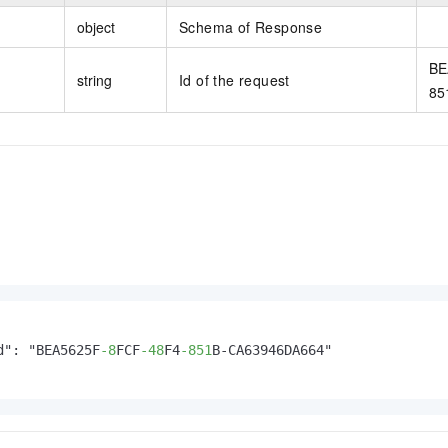
object
Schema of Response
BE
string
Id of the request
85
d": "BEA5625F
-8
FCF
-48
F4
-851
B-CA63946DA664"
