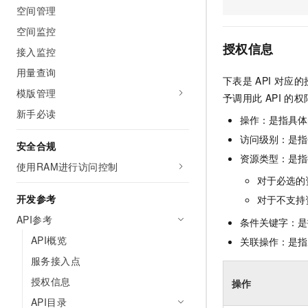
空间管理
AI 产品 免费试用
网络
安全
云开发大赛
Tableau 订阅
1亿+ 大模型 tokens 和 
空间监控
可观测
入门学习赛
中间件
AI空中课堂在线直播课
授权信息
接入监控
140+云产品 免费试用
大模型服务
上云与迁云
产品新客免费试用，最长1
数据库
用量查询
下表是
API
对应的
生态解决方案
千问AI平台-Token Plan
模版管理
企业出海
大模型ACA认证体验
予调用此
API
的权
大数据计算
助力企业全员 AI 认知与能
新手必读
行业生态解决方案
操作：是指具体
政企业务
媒体服务
千问AI平台-模型体验
开发者生态解决方案
访问级别：是指每
安全合规
在线体验全尺寸、多种模态
企业服务与云通信
资源类型：是指
AI 开发和 AI 应用解决
使用RAM进行访问控制
Happy 系列大模型
对于必选的
域名与网站
开发参考
对于不支持
终端用户计算
API参考
条件关键字：是
Serverless
API概览
关联操作：是指
大模型解决方案
服务接入点
开发工具
快速部署 Dify，高效搭建 
授权信息
操作
迁移与运维管理
API目录