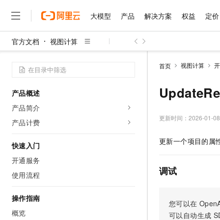
大模型
产品
解决方案
权益
定价
官方文档
视图计算
大模型
产品
解决方案
权益
定价
云市场
伙伴
服务
了解阿里云
精选产品
精选解决方案
普惠上云
产品定价
精选商城
成为销售伙伴
售前咨询
为什么选择阿里云
千问AI平台
视图计算
开
首页
了解云产品的定价详情
大模型服务平台百炼
睿译宝，AI翻译排版一
普惠上云 官方力荐
分销伙伴
在线服务
网站建设
什么是云计算
大
大模型服务与应用平台
上传文档即自动完成翻译和
云服务器38元/年起，超
UpdateR
产品概述
咨询伙伴
多端小程序
技术领先
云上成本管理
售后服务
千问大模型
GLM-5.2：长任务时代
官方推荐返现计划
大模型
产品简介
大模型
精选产品
精选解决方案
Salesforce 国际版订阅
稳定可靠
管理和优化成本
多元化、高性能、安全可靠
推荐新用户得奖励，单订单
更新时间：
2026-01-08
销售伙伴合作计划
产品计费
自助服务
友盟天域
安全合规
人工智能与机器学习
AI
文本生成
无影云电脑
Hermes Agent，打造
云工开物
更新一个项目的属
无影生态合作计划
在线服务
快速入门
观测云
分析师报告
随时随地安全接入的云上超
自主进化，持久记忆，越用
高校专属算力普惠，学生认
计算
互联网应用开发
Qwen3.8-Max
HOT
Salesforce On Alibaba C
工单服务
开通服务
智能体时代全能旗舰模型
Tuya 物联网平台阿里云
研究报告与白皮书
云解析DNS
快速拥有专属 OpenClaw
Consulting Partner 合
调试
大数据
容器
使用流程
免费试用
短信专区
蓝凌 OA
Qwen3.7-Plus
AI 大模型销售与服务生
现代化应用
存储
天池大赛
能看、能想、能动手的多模
云原生大数据计算服务 Max
解决方案免费试用 新老
操作指南
电子合同
您可以在
OpenA
面向分析的企业级SaaS模
最高领取价值200元试用
安全
网络与CDN
概览
AI 算法大赛
Qwen3-VL-Plus
可以自动生成
S
畅捷通