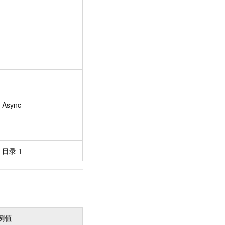
Async
目录
1
例值