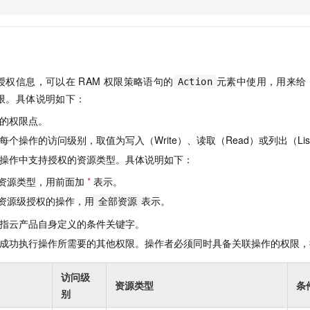
服务生态伙伴
视觉 Coding、空间感知、多模态思考等全面升级
1M上下文，专为长程任务能力而生
云工开物
企业应用
Night Plan 支持 Qwen 3.8-Max
AI 办公
NEW
Red Hat
30+ 款产品免费体验
夜间 5 折，Qwen/Meoo/TokenPlan 客户专享
AI智能应用
科研合作
ERP
堂（旗舰版）
SUSE
智能客服
AI 应用构建
大模型原生
CRM
2个月
自动承接线索
授权信息，可以在
RAM
权限策略语句的
元素中使用，用来给
Action
建站小程序
Qoder
大模型服务平台百炼-应用模版
OA 办公系统
HOT
NEW
限。具体说明如下：
面向真实软件
个人版上线、团队版降价；千问3.8-Max首发发尝鲜
丰富多元化的应用模版和解决方案
力提升
财税管理
模板建站
的权限点。
万有无界
大模型服务平台百炼-智能体
400电话
定制建站
个操作的访问级别，取值为写入（Write）、读取（Read）或列出（Lis
的模型效果
灵活可视化地构建企业级 Agent
操作中支持授权的资源类型。具体说明如下：
方案
广告营销
模板小程序
秒悟
人工智能平台 PAI
资源类型，用前面加
*
表示。
定制小程序
云端极速 AI 
新一代 AI 视频生成模型，深度适配广告营销等场景
AI Native 的算法工程平台，一站式完成建模、训练、推理服务部署
资源级授权的操作，用
表示。
全部资源
APP 开发
指云产品自身定义的条件关键字。
建站系统
成功执行操作所需要的其他权限。操作者必须同时具备关联操作的权限，
AI 应用
10分钟微调：让0.6B模型媲美235B模型
多模态数据信
访问级
资源类型
条
依托云原生高可用架构,实现Dify私有化部署
用1%尺寸在特定领域达到大模型90%以上效果
别