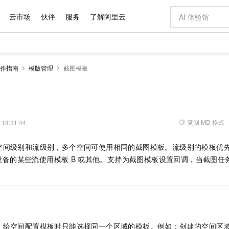
云市场
伙伴
服务
了解阿里云
AI 特惠
数据与 API
成为产品伙伴
企业增值服务
最佳实践
价格计算器
AI 场景体
基础软件
产品伙伴合
阿里云认证
市场活动
配置报价
大模型
作指南
模版管理
截图模板
自助选配和估算价格
新方式
域名与网站
睿译宝，AI翻译排版一步到位
智启 AI 普惠权益
产品生态集成认证中心
企业支持计划
云上春晚
千问官方 MaaS 平台，为开发者和 Agent 而生，新用户赠送 1 亿 + tokens 额度
云服务器 EC
Qwen Aud
AI Coding
阿里云Maa
2026 阿里云
为企业打
数据集
Windows
大模型认证
模型
NEW
NEW
交付可用成果
值低价云产品抢先购
提供智能易用的域名与建站服务
上传文档即自动完成翻译和格式还原
至高享 1亿+免费 tokens，加速 Al 应用落地
安全可靠、弹
智能编程，一键
产品生态伙伴
专家技术服务
云上奥运之旅
弹性计算合作
阿里云中企出
手机三要素
宝塔 Linux
全部认证
价格优势
有专属领域专家
对象存储 OSS
GLM-5.2：长任务时代开源旗舰模型
阿里云 OPC 创新助力计划
云数据库 RD
即刻拥有 DeepS
AI 电商营销
产品生态伙伴工作台
企业增值服务台
云栖战略参考
云存储合作计
云栖大会
身份实名认证
CentOS
训练营
推动算力普惠，释放技术红利
的大模型服务
最高返9万
多领域专家智能体,一键组建 AI 虚拟交付团队
至高百万元 Token 补贴，加速一人公司成长
稳定、安全、高性价比、高性能的云存储服务
真正可用的 1M 上下文,一次完成代码全链路开发
轻松解锁专属 Dee
从图文生成到
复制 MD 格式
 18:31:44
云上的中国
数据库合作计
活动全景
短信
Docker
图片和
站式影视创作平台
人工智能平台 PAI
Hermes Agent，打造自进化智能体
Token Plan 模型订阅计划
Qoder
5 分钟轻松部署
AI 广告创作
企业成长
大模型
NEW
信息公告
空间级别和流级别，多个空间可使用相同的截图模板。流级别的模板优
看见新力量
云网络合作计
OCR 文字识别
JAVA
级电脑
证享300元代金券
可视化编排打通从文字构思到成片全链路闭环
一站式AI开发、训练和推理服务
自主进化，持久记忆，越用越聪明
Qwen3.8-Max 首发尝鲜，限时加量 10 倍，夜间低至2折
面向真实软件
图文、视频一
Kimi-K3
HappyHors
设备的某些流使用模板
B
或其他。支持为截图模板设置回调，当截图任
NEW
魔搭 Mode
loud
服务实践
官网公告
Kimi 最新旗舰模型，长程编程与推理利器
让文字生成流
金融模力时刻
Salesforce O
版
发票查验
全能环境
Qoder CN
Claude Code + GStack 打造工程团队
千问办公，限时限量积分加倍
云原生数据库 P
低代码高效构
AI 建站
NEW
作计划
计划
创新中心
魔搭 ModelSc
健康状态
让AI从“聊天伙伴”进化为能干活的“数字员工”
覆盖公网/内网、递归/权威、移动APP等全场景解析服务
安装技能 GStack，拥有专属 AI 工程团队
你的AI工作搭子，覆盖日常办公高频场景
基于千问大模型等，支持代码智能生成、研发智能问答
0 代码专业建
客户案例
天气预报查询
操作系统
Deepseek-v4-pro
HappyHors
态合作计划
态智能体模型
旗舰 MoE 大模型，百万上下文与顶尖推理能力
图生视频，流
Compute
同享
容器服务 Kubernetes 版 ACK
万小智 AI 建站低至 15元/月
云防火墙
AI 短剧/漫剧
快递物流查询
WordPress
成为服务伙
高校合作
式云数据仓库
点，立即开启云上创新
提供一站式管理容器应用的 K8s 服务
送.CN域名，送备案服务码
云原生的云上
AI助力短剧
GLM-5.2
Wan2.7-T
，给空间配置模板时只能选择同一个区域的模板。例如：创建的空间区
Ubuntu