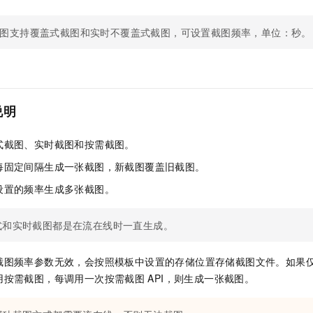
一个 AI 助手
即刻拥有 DeepSeek-R1 满血版
超强辅助，Bol
在企业官网、通讯软件中为客户提供 AI 客服
多种方案随心选，轻松解锁专属 DeepSeek
图支持覆盖式截图和实时不覆盖式截图，可设置截图频率，单位：秒。
说明
式截图、实时截图和按需截图。
每固定间隔生成一张截图，新截图覆盖旧截图。
设置的频率生成多张截图。
式和实时截图都是在流在线时一直生成。
截图频率参数无效，会按照模板中设置的存储位置存储截图文件。如果
用按需截图，每调用一次按需截图
API，则生成一张截图。