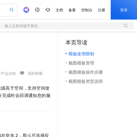
文档
备案
控制台
注册
登录
输入文档关键字查找
验
作计划
器
AI 活动
专业服务
服务伙伴合作计划
开发者社区
加入我们
服务平台百炼
阿里云 OPC 创新助力计划
本页导读
（1）
一站式生成采购清单，支持单品或批量购买
S
io：打造专属 AI 语音助手
S产品伙伴计划（繁花）
峰会
造的大模型服务与应用开发平台
轻量应用服务器
一句话生成原生可编辑精美 PPT 文稿
AI 生产力先锋
Al MaaS 服务伙伴赋能合作
域名
博文
Careers
至高可申请百万元
模板使用限制
性可伸缩的云计算服务
开启高性价比 AI 编程新体验
Qwen-Audio-3.0-Realtime 端到端实时语音角色扮演
输入一句话想法, 轻松生成专业的 PPT
先锋实践拓展 AI 生产力的边界
快速构建应用程序和网站，即刻迈出上云第一步
Token 补贴，五大权
计划
海大会
伙伴信用分合作计划
商标
问答
社会招聘
截图模板管理
益加速 OPC 成功
S
eek-V4-Pro
数字证书管理服务（原SSL证书）
一键部署幻兽帕鲁游戏服务器
飞天发布时刻
HOT
划
备案
电子书
校园招聘
截图模板操作步骤
pSeek-V4-Pro
视频创作，一键激活电商全链路生产力
全托管，含MySQL、PostgreSQL、SQL Server、MariaDB多引擎
实现全站HTTPS，呈现可信的WEB访问
一键购买专属联机服务器，轻松开启游戏
所见，即是所愿
我的收藏
产品详情
更多支持
划
公司注册
镜像站
截图模板类型说明
视频生成
语音识别与合成
专属 QwenPaw
短信服务
漫剧工坊：一站式动画创作平台
AI 实训营
HOT
先级高于空间，支持空间使
合作伙伴培训与认证
划
上云迁移
的智能体编程平台
站生成，高效打造优质广告素材
从聊天伙伴进化为能主动干活的本地数字员工
快速生产连贯的高质量长漫剧
从基础到进阶，Agent 创客手把手教你
国内短信简单易用，安全可靠，秒级触达，全球覆盖200+国家和地区。
e-1.1-T2V
Qwen3-TTS-Flash
务完成时会回调通知您的服
lScope
我要反馈
查询合作伙伴
畅细腻的高质量视频
离线语音合成大模型，多语言方言自适应，低延迟高稳定
n Alibaba Cloud ISV 合作
代维服务
olarDB
建企业门户网站
大数据开发治理平台 DataWorks
10 分钟搭建微信、支付宝小程序
创新加速
ope
登录合作伙伴管理后台
我要建议
站，无忧落地极速上线
以可视化方式快速构建移动和 PC 门户网站
100%兼容MySQL、PostgreSQL，兼容Oracle，支持集中和分布式
高效部署网站，快速应用到小程序
Data Agent 驱动的一站式 Data+AI 开发治理平台
e-1.1-I2V
Cosyvoice-V3-Flash
安全
畅自然，细节丰富
高表现力语音合成大模型，语音克隆听感自然
我要投诉
上云场景组合购
伴
边界网络安全防护产品
漫剧创作，剧本、分镜、视频高效生成
覆盖90%+业务场景，专享组合折扣价
2V
VPN
Fun-ASR
域在华东
2，那么可选择应