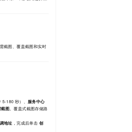
文戏情感细腻自然，动作戏激烈拳拳到肉，实现更强表演能力
支持中英文自由切换，具备更强的噪声鲁棒性
云聚AI 严选权益
SSL 证书
，一键激活高效办公新体验
精选AI产品，从模型到应用全链提效
堡垒机
AI 用量加速计划
应用
防火墙
、识别商机，让客服更高效、服务更出色。
新老同享，达量后返
千问办公
主机安全
NEW
的智能体编程平台
一站式AI生产力平台
需截图、覆盖截图和实时
AI 应用及服务市场
伶鹊
企业级人与Agent协作平台，接入和调度多个数字员工
智能客服平台，对话机器人、对话分析、智能外呼
AI 应用
大模型服务平台百炼 - 全妙
大模型
应用创作平台
多模态内容创作工具，已接入 DeepSeek
自然语言处理
数据标注
持
5-180
秒）、
服务中心
需截图
。覆盖式截图存储路
机器学习
息提取
与 AI 智能体进行实时音视频通话
调地址
，完成后单击
创
从文本、图片、视频中提取结构化的属性信息
构建支持视频理解的 AI 音视频实时通话应用