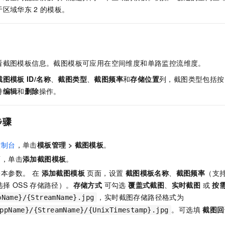
服务生态伙伴
视觉 Coding、空间感知、多模态思考等全面升级
1M上下文，专为长程任务能力而生
云工开物
企业应用
Night Plan 支持 Qwen 3.8-Max
AI 办公
NEW
于区域华东
2
的模板。
Red Hat
30+ 款产品免费体验
夜间 5 折，Qwen/Meoo/TokenPlan 客户专享
AI智能应用
科研合作
ERP
堂（旗舰版）
SUSE
智能客服
AI 应用构建
大模型原生
CRM
2个月
自动承接线索
建站小程序
看截图模板信息。截图模板可应用在空间维度和单路监控流维度。
Qoder
大模型服务平台百炼-应用模版
OA 办公系统
HOT
NEW
面向真实软件
个人版上线、团队版降价；千问3.8-Max首发发尝鲜
丰富多元化的应用模版和解决方案
截图模板
ID/名称
、
截图类型
、
截图频率
和
存储位置
列，截图类型包括按
力提升
财税管理
模板建站
持
编辑
和
删除
操作。
万有无界
大模型服务平台百炼-智能体
400电话
定制建站
的模型效果
灵活可视化地构建企业级 Agent
方案
广告营销
模板小程序
步骤
秒悟
人工智能平台 PAI
定制小程序
云端极速 AI 
新一代 AI 视频生成模型，深度适配广告营销等场景
AI Native 的算法工程平台，一站式完成建模、训练、推理服务部署
控制台
，单击
模板管理
>
截图模板
。
APP 开发
面，单击
添加截图模板
。
本参数。 在
添加截图模板
页面，设置
截图模板名称
、
截图频率
（支
建站系统
选择
OSS
存储路径）。
存储方式
可勾选
覆盖式截图
、
实时截图
或
按
，实时截图存储路径格式为
pName}/{StreamName}.jpg
AI 应用
10分钟微调：让0.6B模型媲美235B模型
多模态数据信
。可选填
截图回
依托云原生高可用架构,实现Dify私有化部署
用1%尺寸在特定领域达到大模型90%以上效果
ppName}/{StreamName}/{UnixTimestamp}.jpg