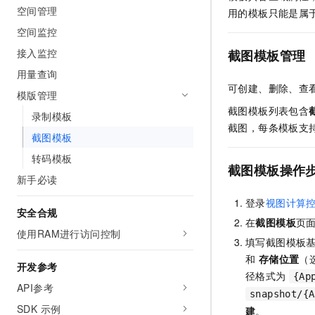
空间管理
AI 产品 免费试用
网络
用的模板只能是属
安全
云开发大赛
Tableau 订阅
1亿+ 大模型 tokens 和 
空间监控
可观测
入门学习赛
中间件
AI空中课堂在线直播课
接入监控
截图模板管理
140+云产品 免费试用
大模型服务
上云与迁云
产品新客免费试用，最长1
数据库
用量查询
生态解决方案
可创建、删除、查
千问AI平台-Token Plan
模版管理
企业出海
大模型ACA认证体验
大数据计算
截图模板列表包含
助力企业全员 AI 认知与能
录制模板
行业生态解决方案
政企业务
截图，每条模板支
媒体服务
千问AI平台-模型体验
截图模板
开发者生态解决方案
在线体验全尺寸、多种模态
转码模板
企业服务与云通信
AI 开发和 AI 应用解决
截图模板操作
Happy 系列大模型
新手必读
域名与网站
登录
视图计算
安全合规
终端用户计算
在
截图模板
页
使用RAM进行访问控制
填写截图模板基
Serverless
大模型解决方案
和
存储位置
（
开发参考
开发工具
径格式为
{Ap
快速部署 Dify，高效搭建 
API参考
snapshot/{A
迁移与运维管理
SDK 示例
建
。