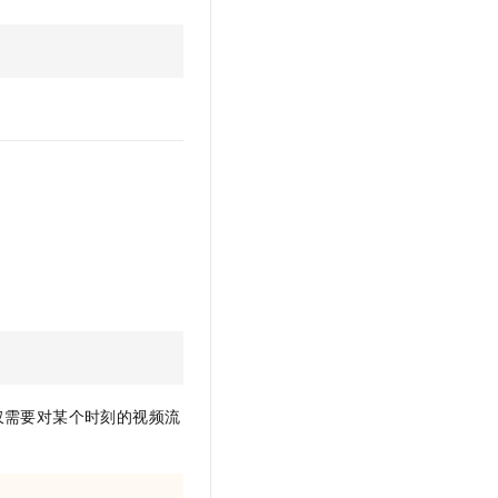
t.diy 一步搞定创意建站
构建大模型应用的安全防护体系
通过自然语言交互简化开发流程,全栈开发支持
通过阿里云安全产品对 AI 应用进行安全防护
仅需要对某个时刻的视频流