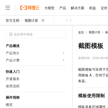
大模型
产品
解决方案
权益
定价
官方文档
视图计算
大模型
产品
解决方案
权益
定价
云市场
伙伴
服务
了解阿里云
精选产品
精选解决方案
普惠上云
产品定价
精选商城
成为销售伙伴
售前咨询
为什么选择阿里云
千问AI平台
视图计算
操
首页
了解云产品的定价详情
大模型服务平台百炼
千问办公，解锁你的工作
普惠上云 官方力荐
分销伙伴
在线服务
网站建设
什么是云计算
大
大模型服务与应用平台
企业级Agent产品，直接
云服务器38元/年起，超
截图模板
产品概述
咨询伙伴
多端小程序
技术领先
云上成本管理
售后服务
千问大模型
Agency Agents：拥
官方推荐返现计划
大模型
产品简介
大模型
精选产品
精选解决方案
Salesforce 国际版订阅
稳定可靠
管理和优化成本
多元化、高性能、安全可靠
推荐新用户得奖励，单订单
更新时间：
2026-06-06
销售伙伴合作计划
产品计费
自助服务
友盟天域
安全合规
人工智能与机器学习
AI
文本生成
无影云电脑
HappyHorse 打造一
云工开物
截图模板可应用于
无影生态合作计划
在线服务
快速入门
观测云
分析师报告
随时随地安全接入的云上超
高校专属算力普惠，学生认
计算
互联网应用开发
Qwen3.8-Max
用模板
A，空间下
HOT
Salesforce On Alibaba C
工单服务
开通服务
智能体时代全能旗舰模型
Tuya 物联网平台阿里云
研究报告与白皮书
务器。
云解析DNS
快速拥有专属 OpenClaw
Consulting Partner 合
大数据
容器
使用流程
免费试用
短信专区
蓝凌 OA
Qwen3.7-Plus
AI 大模型销售与服务生
现代化应用
存储
天池大赛
模板使用限制
能看、能想、能动手的多模
云原生大数据计算服务 Max
解决方案免费试用 新老
操作指南
电子合同
面向分析的企业级SaaS模
最高领取价值200元试用
安全
网络与CDN
概览
AI 算法大赛
Qwen3-VL-Plus
模板具备区域属性
畅捷通