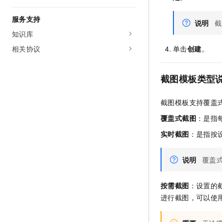
10 分钟在聊天系统中增加
专有云
服务支持
说明
截
知识库
相关协议
单击
创建
。
截图模板类型
截图模板支持覆盖
覆盖式截图
：是指
实时截图
：是指按
说明
覆盖
按需截图
：设置的
进行截图，可以使