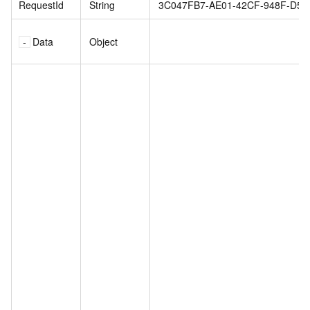
RequestId
String
3C047FB7-AE01-42CF-948F-D57
Data
Object