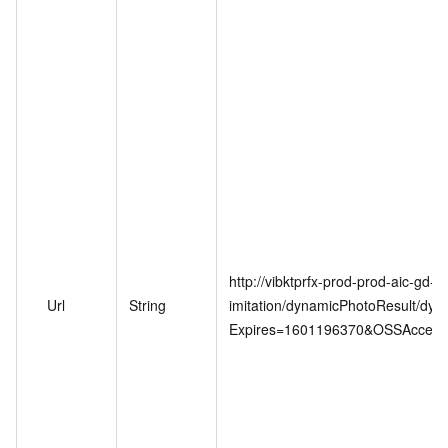
http://vibktprfx-prod-prod-aic-gd-
Url
String
imitation/dynamicPhotoResult/dy
Expires=1601196370&OSSAccessKe