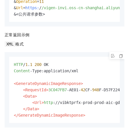
&
Operation
=
11
&
Url
=
https:
/
/vigen-invi.oss-cn-shanghai.aliyuncs.c
&<公共请求参数>
正常返回示例
格式
XML
HTTP
/
1
.
1
200
Content
-Type:application/xml

<GenerateDynamicImageResponse>
<RequestId>
3C047FB7
-AE01-
42
CF-
948
F-D57F224620E
<Data>
<Url>
http
://vibktprfx-prod-prod-aic-gd-cn-
</Data>
</GenerateDynamicImageResponse>