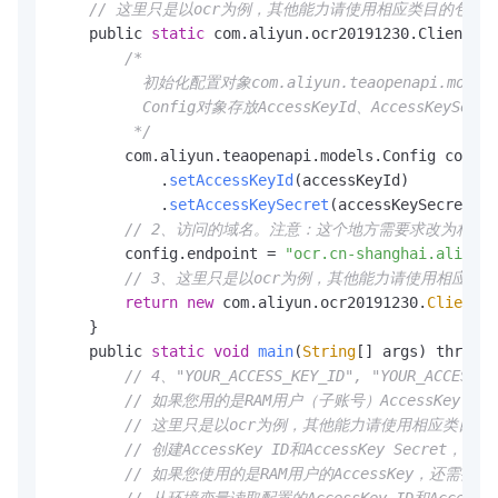
// 这里只是以ocr为例，其他能力请使用相应类目的包下面的
    public 
static
 com.
aliyun
.
ocr20191230
.
Client
cr
/*

          初始化配置对象com.aliyun.teaopenapi.models.
          Config对象存放AccessKeyId、AccessKeySecr
         */
        com.
aliyun
.
teaopenapi
.
models
.
Config
 config
            .
setAccessKeyId
(accessKeyId)

            .
setAccessKeySecret
(accessKeySecret);

// 2、访问的域名。注意：这个地方需要求改为相应类目的域名，参考
        config.
endpoint
 = 
"ocr.cn-shanghai.aliyunc
// 3、这里只是以ocr为例，其他能力请使用相应类目的
return
new
 com.
aliyun
.
ocr20191230
.
Client
(c
    }

    public 
static
void
main
(
String
[] args) throws 
// 4、"YOUR_ACCESS_KEY_ID", "YOUR_ACCESS_
// 如果您用的是RAM用户（子账号）AccessKey，还需要为R
// 这里只是以ocr为例，其他能力请使用相应类目的包
// 创建AccessKey ID和AccessKey Secret，请参考h
// 如果您使用的是RAM用户的AccessKey，还需要为RAM用户