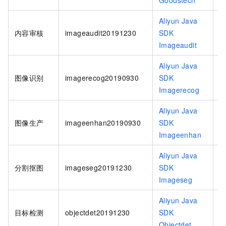
Goodstech
Aliyun Java
i
内容审核
imageaudit20191230
SDK
2
Imageaudit
Aliyun Java
i
图像识别
imagerecog20190930
SDK
2
Imagerecog
Aliyun Java
i
图像生产
imageenhan20190930
SDK
2
Imageenhan
Aliyun Java
i
分割抠图
imageseg20191230
SDK
2
Imageseg
Aliyun Java
o
目标检测
objectdet20191230
SDK
2
Objectdet