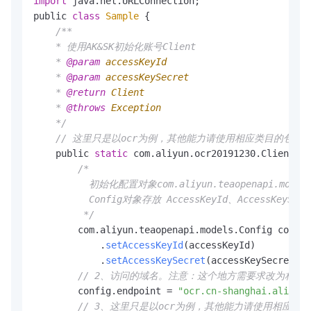
import
 java.
net
.
URLConnection
;

public 
class
Sample
 {

/**

    * 使用AK&SK初始化账号Client

    * 
@param
accessKeyId
    * 
@param
accessKeySecret
    * 
@return
Client
    * 
@throws
Exception
    */
// 这里只是以ocr为例，其他能力请使用相应类目的包下面的
    public 
static
 com.
aliyun
.
ocr20191230
.
Client
cr
/*

          初始化配置对象com.aliyun.teaopenapi.models.
          Config对象存放 AccessKeyId、AccessKeySec
         */
        com.
aliyun
.
teaopenapi
.
models
.
Config
 config
            .
setAccessKeyId
(accessKeyId)

            .
setAccessKeySecret
(accessKeySecret);

// 2、访问的域名。注意：这个地方需要求改为相应类目的域名，参考
        config.
endpoint
 = 
"ocr.cn-shanghai.aliyunc
// 3、这里只是以ocr为例，其他能力请使用相应类目的