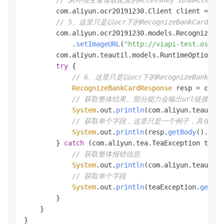
// 从环境变量读取配置的AccessKey ID和Acce
        com.
aliyun
.
ocr20191230
.
Client
 client = 
Sam
// 5、这里只是以ocr下的RecognizeBank
        com.
aliyun
.
ocr20191230
.
models
.
RecognizeBan
            .
setImageURL
(
"http://viapi-test.oss-cn
        com.
aliyun
.
teautil
.
models
.
RuntimeOptions
 r
try
 {

// 6、这里只是以ocr下的RecognizeBank
RecognizeBankCardResponse
 resp = clien
// 获取整体结果。部分能力会输出url链接，通
System
.
out
.
println
(com.
aliyun
.
teautil
.
// 获取单个字段，这里只是一个例子，具体能
System
.
out
.
println
(resp.
getBody
().
getD
        } 
catch
 (com.
aliyun
.
tea
.
TeaException
 teaEx
// 获取整体报错信息
System
.
out
.
println
(com.
aliyun
.
teautil
.
// 获取单个字段
System
.
out
.
println
(teaException.
getCod
        }

    }

}