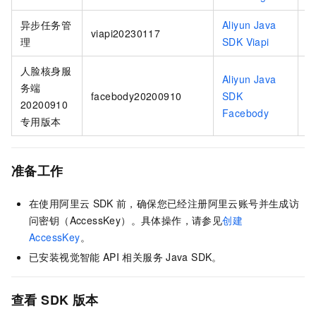
异步任务管
Aliyun Java
vi
viapi20230117
理
SDK Viapi
2
人脸核身服
Aliyun Java
务端
f
facebody20200910
SDK
20200910
2
Facebody
专用版本
准备工作
在使用阿里云
SDK
前，确保您已经注册阿里云账号并生成访
问密钥（AccessKey）。具体操作，请参见
创建
AccessKey
。
已安装视觉智能
API
相关服务
Java SDK。
查看
SDK
版本