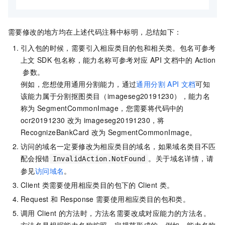
需要修改的地方均在上述代码注释中标明，总结如下：
引入包的时候，需要引入相应类目的包和相关类。包名可参考
上文
SDK
包名称，能力名称可参考对应
API
文档中的
Action
参数。
例如，您想使用通用分割能力，通过
通用分割
API
文档
可知
该能力属于分割抠图类目（imageseg20191230），能力名
称为
SegmentCommonImage，您需要将代码中的
ocr20191230
改为
imageseg20191230，将
RecognizeBankCard
改为
SegmentCommonImage。
访问的域名一定要修改为相应类目的域名，如果域名类目不匹
配会报错
。关于域名详情，请
InvalidAction.NotFound
参见
访问域名
。
Client
类需要使用相应类目的包下的
Client
类。
Request
和
Response
需要使用相应类目的包和类。
调用
Client
的方法时，方法名需要改成对应能力的方法名。