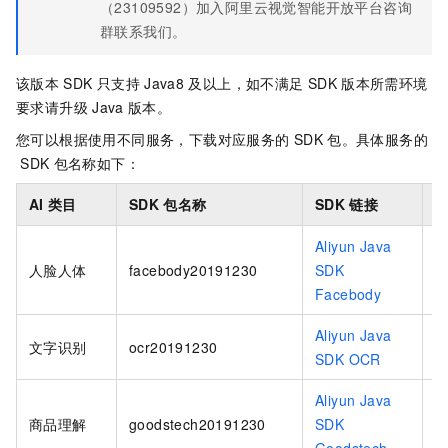
（23109592）加入阿里云视觉智能开放平台咨询
群联系我们。
该版本
SDK
只支持
Java8
及以上，如不满足
SDK
版本所需环境
要求请升级
Java
版本。
您可以根据使用不同服务，下载对应服务的
SDK
包。具体服务的
SDK
包名称如下：
AI
类目
SDK
包名称
SDK
链接
G
Aliyun Java
f
人脸人体
facebody20191230
SDK
2
Facebody
Aliyun Java
文字识别
ocr20191230
o
SDK OCR
Aliyun Java
g
商品理解
goodstech20191230
SDK
2