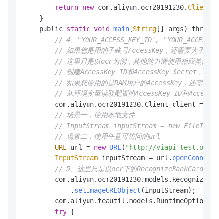
return
new
 com.
aliyun
.
ocr20191230
.
Client
(c
    }

    public 
static
void
main
(
String
[] args) throws 
// 4、"YOUR_ACCESS_KEY_ID", "YOUR_ACCESS_
// 如果您是用的子账号AccessKey，还需要为子账号授予权限Al
// 这里只是以ocr为例，其他能力请使用相应类目的包
// 创建AccessKey ID和AccessKey Secret，请参考h
// 如果您使用的是RAM用户的AccessKey，还需要为RAM用户
// 从环境变量读取配置的AccessKey ID和Acce
        com.
aliyun
.
ocr20191230
.
Client
 client = 
Sam
// 场景一，使用本地文件
// InputStream inputStream = new FileInput
// 场景二，使用任意可访问的url
URL
 url = 
new
URL
(
"http://viapi-test.oss-c
InputStream
 inputStream = url.
openConnecti
// 5、这里只是以ocr下的RecognizeBank
        com.
aliyun
.
ocr20191230
.
models
.
RecognizeBan
            .
setImageURLObject
(inputStream);

        com.
aliyun
.
teautil
.
models
.
RuntimeOptions
 r
try
 {
