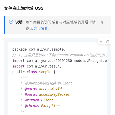
文件在上海地域
OSS
说明
每个类目的访问域名与对应地域的开通详情，请
参见
访问域名
。
package com.
aliyun
.
sample
// 1、这里只是以ocr下的RecognizeBankCard能力为例，其
import
 com.
aliyun
.
ocr20191230
.
models
.
RecognizeBank
import
 com.
aliyun
.
tea
.*;

public 
class
Sample
 {

/**

    * 使用AK&SK初始化账号Client

    * 
@param
accessKeyId
    * 
@param
accessKeySecret
    * 
@return
Client
    * 
@throws
Exception
    */