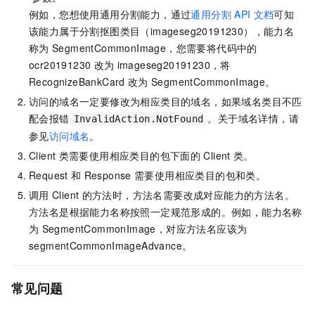
例如，您想使用通用分割能力，通过
通用分割
API
文档
可知
该能力属于分割抠图类目（imageseg20191230），能力名
称为
SegmentCommonImage，您需要将代码中的
ocr20191230
改为
imageseg20191230，将
RecognizeBankCard
改为
SegmentCommonImage。
访问的域名一定要修改为相应类目的域名，如果域名类目不匹
配会报错
。关于域名详情，请
InvalidAction.NotFound
参见
访问域名
。
Client
类需要使用相应类目的包下面的
Client
类。
Request
和
Response
需要使用相应类目的包和类。
调用
Client
的方法时，方法名需要改成对应能力的方法名。
方法名是根据能力名称按照一定规范形成的。例如，能力名称
为
SegmentCommonImage，对应方法名应该为
segmentCommonImageAdvance。
常见问题