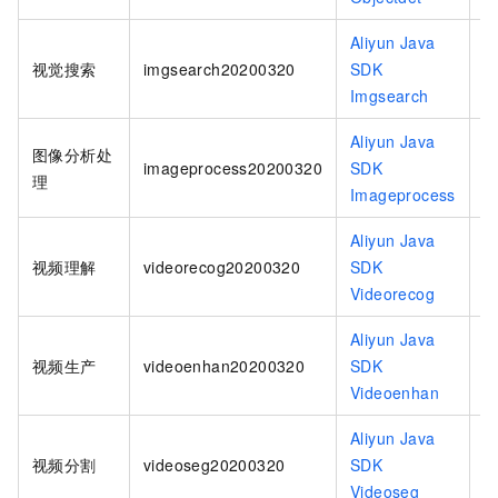
Aliyun Java
i
视觉搜索
imgsearch20200320
SDK
2
Imgsearch
Aliyun Java
图像分析处
i
imageprocess20200320
SDK
理
2
Imageprocess
Aliyun Java
v
视频理解
videorecog20200320
SDK
2
Videorecog
Aliyun Java
v
视频生产
videoenhan20200320
SDK
2
Videoenhan
Aliyun Java
v
视频分割
videoseg20200320
SDK
2
Videoseg