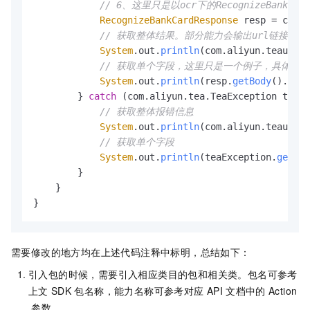
// 6、这里只是以ocr下的RecognizeBan
RecognizeBankCardResponse
 resp = clien
// 获取整体结果。部分能力会输出url链接，通
System
.
out
.
println
(com.
aliyun
.
teautil
.
// 获取单个字段，这里只是一个例子，具体能
System
.
out
.
println
(resp.
getBody
().
getD
        } 
catch
 (com.
aliyun
.
tea
.
TeaException
 teaEx
// 获取整体报错信息
System
.
out
.
println
(com.
aliyun
.
teautil
.
// 获取单个字段
System
.
out
.
println
(teaException.
getCod
        }

    }

}
需要修改的地方均在上述代码注释中标明，总结如下：
引入包的时候，需要引入相应类目的包和相关类。包名可参考
上文
SDK
包名称，能力名称可参考对应
API
文档中的
Action
参数。