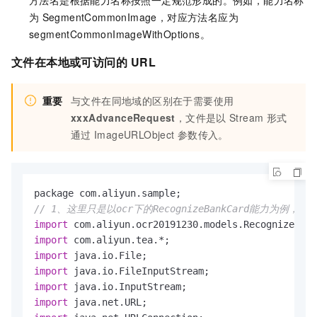
方法名是根据能力名称按照一定规范形成的。例如，能力名称
为
SegmentCommonImage，对应方法名应为
segmentCommonImageWithOptions。
文件在本地或可访问的
URL
重要
与文件在同地域的区别在于需要使用
xxxAdvanceRequest
，文件是以
Stream
形式
通过
ImageURLObject
参数传入。
package com.
aliyun
.
sample
// 1、这里只是以ocr下的RecognizeBankCard能力为例，其
import
 com.
aliyun
.
ocr20191230
.
models
.
RecognizeBank
import
 com.
aliyun
.
tea
import
 java.
io
.
File
import
 java.
io
.
FileInputStream
import
 java.
io
.
InputStream
import
 java.
net
.
URL