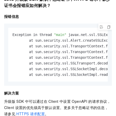
证书会报错应如何解决？
报错信息
Exception in thread 
"main"
 javax.net.ssl.SSLExcept
	at sun.security.ssl.Alert.createSSLExcept
	at sun.security.ssl.TransportContext.fata
	at sun.security.ssl.TransportContext.fata
	at sun.security.ssl.TransportContext.fata
	at sun.security.ssl.SSLTransport.decode(S
	at sun.security.ssl.SSLSocketImpl.decode(
	at sun.security.ssl.SSLSocketImpl.readHan
解决方案
升级版
SDK
中可以通过在
Client
中设置
OpenAPI
的请求协议，
Client
设置的优先级高于默认设置。更多关于忽略证书的信息，
请参见
HTTPS
请求配置
。