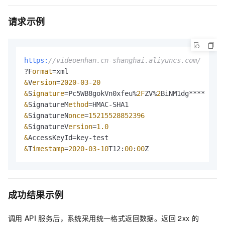
请求示例
https:
//videoenhan.cn-shanghai.aliyuncs.com/
?F
ormat
=
&
V
ersion
=
2020
-03
-20
&
S
ignature
=
Pc5WB8gokVn0xfeu%
2F
ZV%
2
&
SignatureM
ethod
=
&
SignatureN
once
=
15215528852396
&
SignatureV
ersion
=
1.0
&
&
T
imestamp
=
2020
-03
-10
T12:
00
:
00
Z
成功结果示例
调用
API
服务后，系统采用统一格式返回数据。返回
2xx
的