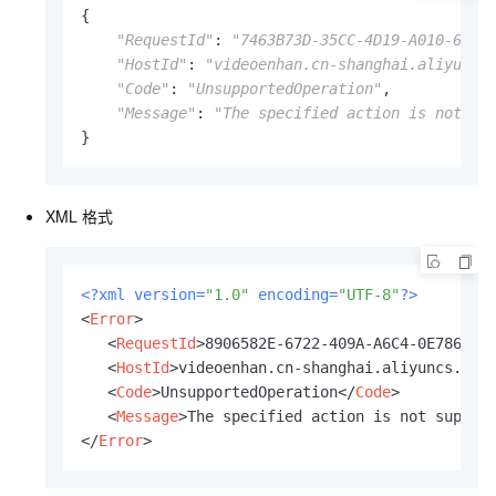
{

"RequestId"
: 
"7463B73D-35CC-4D19-A010-6B8D
"HostId"
: 
"videoenhan.cn-shanghai.aliyuncs
"Code"
: 
"UnsupportedOperation"
,

"Message"
: 
"The specified action is not su
}  
XML
格式
<?xml version=
"1.0"
 encoding=
"UTF-8"
?>
<
Error
>
<
RequestId
>
8906582E-6722-409A-A6C4-0E7863B7
<
HostId
>
videoenhan.cn-shanghai.aliyuncs.com
<
Code
>
UnsupportedOperation
</
Code
>
<
Message
>
The specified action is not suppor
</
Error
>