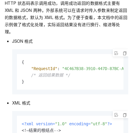
HTTP
状态码表示调用成功，调用成功返回的数据格式主要有
XML
和
JSON
两种。外部系统可以在请求时传入参数来制定返回
的数据格式，默认为
XML
格式。为了便于查看，本文档中的返回
示例做了格式化处理，实际返回结果没有进行换行、缩进等处
理。
JSON
格式
{
"RequestId"
:
"4C467B38-3910-447D-87BC-AC04
/* 返回结果数据 */
}
XML
格式
<?xml version=
"1.0"
 encoding=
"utf-8"
?>
<!—结果的根结点-->
