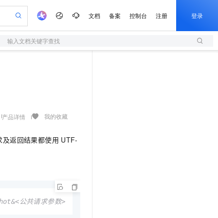
文档
备案
控制台
注册
登录
输入文档关键字查找
验
作计划
器
AI 活动
专业服务
服务伙伴合作计划
开发者社区
加入我们
服务平台百炼
阿里云 OPC 创新助力计划
一站式生成采购清单，支持单品或批量购买
S
S产品伙伴计划（繁花）
峰会
造的大模型服务与应用开发平台
Qwen Audio：打造专属 AI 语音助手
轻量应用服务器
一句话生成原生可编辑精美 PPT 文稿
AI 生产力先锋
Al MaaS 服务伙伴赋能合作
域名
博文
Careers
NEW
至高可申请百万元
性可伸缩的云计算服务
开启高性价比 AI 编程新体验
Qwen-Audio-3.0-Realtime 端到端实时语音角色扮演
输入一句话想法, 轻松生成专业的 PPT
先锋实践拓展 AI 生产力的边界
快速构建应用程序和网站，即刻迈出上云第一步
Token 补贴，五大权
计划
海大会
伙伴信用分合作计划
商标
问答
社会招聘
益加速 OPC 成功
S
eek-V4-Pro
数字证书管理服务（原SSL证书）
一键部署幻兽帕鲁游戏服务器
飞天发布时刻
HOT
划
备案
电子书
校园招聘
pSeek-V4-Pro
视频创作，一键激活电商全链路生产力
全托管，含MySQL、PostgreSQL、SQL Server、MariaDB多引擎
实现全站HTTPS，呈现可信的WEB访问
一键购买专属联机服务器，轻松开启游戏
所见，即是所愿
我的收藏
产品详情
更多支持
划
公司注册
镜像站
视频生成
语音识别与合成
专属 QwenPaw
短信服务
漫剧工坊：一站式动画创作平台
AI 实训营
HOT
求及返回结果都使用
UTF-
合作伙伴培训与认证
划
上云迁移
的智能体编程平台
站生成，高效打造优质广告素材
从聊天伙伴进化为能主动干活的本地数字员工
快速生产连贯的高质量长漫剧
从基础到进阶，Agent 创客手把手教你
国内短信简单易用，安全可靠，秒级触达，全球覆盖200+国家和地区。
e-1.1-T2V
Qwen3-TTS-Flash
lScope
我要反馈
查询合作伙伴
畅细腻的高质量视频
离线语音合成大模型，多语言方言自适应，低延迟高稳定
n Alibaba Cloud ISV 合作
代维服务
olarDB
建企业门户网站
大数据开发治理平台 DataWorks
10 分钟搭建微信、支付宝小程序
创新加速
ope
登录合作伙伴管理后台
我要建议
站，无忧落地极速上线
以可视化方式快速构建移动和 PC 门户网站
100%兼容MySQL、PostgreSQL，兼容Oracle，支持集中和分布式
高效部署网站，快速应用到小程序
Data Agent 驱动的一站式 Data+AI 开发治理平台
e-1.1-I2V
Cosyvoice-V3-Flash
安全
畅自然，细节丰富
高表现力语音合成大模型，语音克隆听感自然
我要投诉
上云场景组合购
伴
deoShot&<公共请求参数>
边界网络安全防护产品
漫剧创作，剧本、分镜、视频高效生成
覆盖90%+业务场景，专享组合折扣价
2V
VPN
Fun-ASR