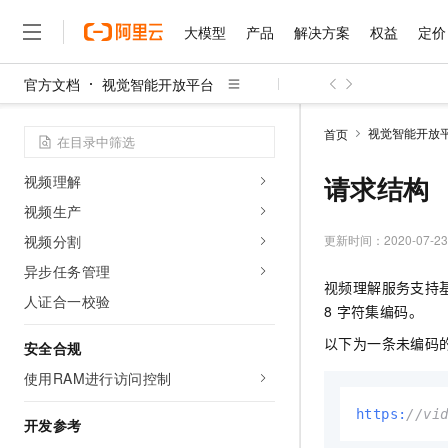
商品理解
内容审核
大模型
产品
解决方案
权益
定价
图像识别
官方文档
视觉智能开放平台
图像生产
大模型
产品
解决方案
权益
定价
云市场
伙伴
服务
了解阿里云
精选产品
精选解决方案
普惠上云
产品定价
精选商城
成为销售伙伴
售前咨询
为什么选择阿里云
分割抠图
千问AI平台
视觉智能开放
首页
了解云产品的定价详情
目标检测
大模型服务平台百炼
千问办公，解锁你的工作
普惠上云 官方力荐
分销伙伴
在线服务
网站建设
什么是云计算
大
大模型服务与应用平台
企业级Agent产品，直接
云服务器38元/年起，超
请求结构
视频理解
咨询伙伴
多端小程序
技术领先
云上成本管理
售后服务
视频生产
千问大模型
Agency Agents：拥
官方推荐返现计划
大模型
大模型
精选产品
精选解决方案
Salesforce 国际版订阅
稳定可靠
管理和优化成本
多元化、高性能、安全可靠
推荐新用户得奖励，单订单
更新时间：
2020-07-23
视频分割
销售伙伴合作计划
自助服务
友盟天域
安全合规
人工智能与机器学习
AI
文本生成
异步任务管理
无影云电脑
HappyHorse 打造一
云工开物
视频理解服务支持
无影生态合作计划
在线服务
观测云
分析师报告
人证合一校验
随时随地安全接入的云上超
高校专属算力普惠，学生认
计算
互联网应用开发
Qwen3.8-Max
8
字符集编码。
HOT
Salesforce On Alibaba C
工单服务
智能体时代全能旗舰模型
Tuya 物联网平台阿里云
研究报告与白皮书
云解析DNS
快速拥有专属 OpenClaw
以下为一条未编码的
Consulting Partner 合
大数据
容器
安全合规
免费试用
短信专区
蓝凌 OA
Qwen3.7-Plus
使用RAM进行访问控制
AI 大模型销售与服务生
现代化应用
存储
天池大赛
能看、能想、能动手的多模
云原生大数据计算服务 Max
解决方案免费试用 新老
电子合同
https:
//vi
开发参考
面向分析的企业级SaaS模
最高领取价值200元试用
安全
网络与CDN
AI 算法大赛
Qwen3-VL-Plus
畅捷通