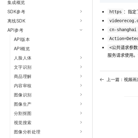
集成概览
AI 产品 免费试用
网络
安全
云开发大赛
Tableau 订阅
SDK参考
：指定
1亿+ 大模型 tokens 和 
https
可观测
入门学习赛
中间件
离线SDK
AI空中课堂在线直播课
videorecog.
140+云产品 免费试用
大模型服务
API参考
上云与迁云
cn-shanghai
产品新客免费试用，最长1
数据库
生态解决方案
API版本
Action=Dete
千问AI平台-Token Plan
企业出海
大模型ACA认证体验
大数据计算
<公共请求参数
API概览
助力企业全员 AI 认知与能
行业生态解决方案
服务请求使用。
政企业务
媒体服务
人脸人体
千问AI平台-模型体验
开发者生态解决方案
在线体验全尺寸、多种模态
文字识别
企业服务与云通信
AI 开发和 AI 应用解决
商品理解
Happy 系列大模型
上一篇：
视频画
域名与网站
内容审核
图像识别
终端用户计算
图像生产
Serverless
大模型解决方案
分割抠图
开发工具
视觉搜索
快速部署 Dify，高效搭建 
图像分析处理
迁移与运维管理