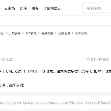
云市场
伙伴
服务
了解阿里云
AI 特惠
数据与 API
成为产品伙伴
企业增值服务
最佳实践
价格计算器
AI 场景体
基础软件
产品伙伴合
阿里云认证
市场活动
配置报价
大模型
平台
开发参考
API参考
视频理解
公共信息
请求结构
自助选配和估算价格
新方式
域名与网站
睿译宝，AI翻译排版一步到位
智启 AI 普惠权益
产品生态集成认证中心
企业支持计划
云上春晚
千问官方 MaaS 平台，为开发者和 Agent 而生，新用户赠送 1 亿 + tokens 额度
云服务器 EC
AI Coding
阿里云Maa
2026 阿里云
为企业打
数据集
Windows
大模型认证
模型
NEW
交付可用成果
值低价云产品抢先购
提供智能易用的域名与建站服务
上传文档即自动完成翻译和格式还原
至高享 1亿+免费 tokens，加速 Al 应用落地
安全可靠、弹
智能编程，一键
产品生态伙伴
专家技术服务
云上奥运之旅
弹性计算合作
阿里云中企出
手机三要素
宝塔 Linux
全部认证
价格优势
有专属领域专家
对象存储 OSS
GLM-5.2：长任务时代开源旗舰模型
阿里云 OPC 创新助力计划
云数据库 RD
即刻拥有 DeepS
AI 电商营销
产品生态伙伴工作台
企业增值服务台
云栖战略参考
云存储合作计
云栖大会
身份实名认证
CentOS
训练营
推动算力普惠，释放技术红利
的大模型服务
最高返9万
多领域专家智能体,一键组建 AI 虚拟交付团队
至高百万元 Token 补贴，加速一人公司成长
稳定、安全、高性价比、高性能的云存储服务
真正可用的 1M 上下文,一次完成代码全链路开发
轻松解锁专属 Dee
从图文生成到
复制 MD 格式
 05:45:27
云上的中国
数据库合作计
活动全景
短信
Docker
图片和
站式影视创作平台
人工智能平台 PAI
Hermes Agent，打造自进化智能体
Token Plan 模型订阅计划
Qoder
5 分钟轻松部署
AI 广告创作
企业成长
大模型
NEW
信息公告
基于
URL
发送
HTTP/HTTPS
请求。请求参数需要包含在
URL
中，请
看见新力量
云网络合作计
OCR 文字识别
JAVA
级电脑
证享300元代金券
可视化编排打通从文字构思到成片全链路闭环
一站式AI开发、训练和推理服务
自主进化，持久记忆，越用越聪明
Qwen3.8-Max 首发尝鲜，限时加量 10 倍，夜间低至2折
面向真实软件
图文、视频一
Kimi-K3
HappyHors
NEW
魔搭 Mode
loud
服务实践
官网公告
Kimi 最新旗舰模型，长程编程与推理利器
让文字生成流
金融模力时刻
Salesforce O
版
发票查验
全能环境
Qoder CN
Claude Code + GStack 打造工程团队
千问办公，限时限量积分加倍
云原生数据库 P
低代码高效构
AI 建站
NEW
URL请求示例：
作计划
计划
创新中心
魔搭 ModelSc
健康状态
让AI从“聊天伙伴”进化为能干活的“数字员工”
覆盖公网/内网、递归/权威、移动APP等全场景解析服务
安装技能 GStack，拥有专属 AI 工程团队
你的AI工作搭子，覆盖日常办公高频场景
基于千问大模型等，支持代码智能生成、研发智能问答
0 代码专业建
客户案例
天气预报查询
操作系统
Deepseek-v4-pro
HappyHors
态合作计划
态智能体模型
旗舰 MoE 大模型，百万上下文与顶尖推理能力
图生视频，流
Compute
同享
容器服务 Kubernetes 版 ACK
万小智 AI 建站低至 15元/月
云防火墙
AI 短剧/漫剧
快递物流查询
WordPress
成为服务伙
高校合作
deorecog.cn-shanghai.aliyuncs.com/?Action=DetectVi
式云数据仓库
点，立即开启云上创新
提供一站式管理容器应用的 K8s 服务
送.CN域名，送备案服务码
云原生的云上
AI助力短剧
GLM-5.2
Wan2.7-T
Ubuntu