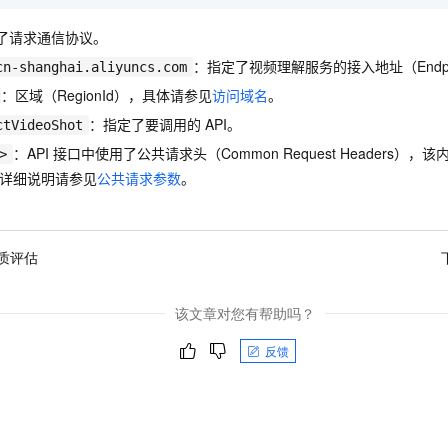
服务生态伙伴
视觉 Coding、空间感知、多模态思考等全面升级
1M上下文，专为长程任务能力而生
云工开物
企业应用
Night Plan 支持 Qwen 3.8-Max
AI 办公
NEW
Red Hat
了请求通信协议。
30+ 款产品免费体验
夜间 5 折，Qwen/Meoo/TokenPlan 客户专享
AI智能应用
科研合作
ERP
：指定了视频理解服务的接入地址（Endpo
堂（旗舰版）
SUSE
cn-shanghai.aliyuncs.com
智能客服
AI 应用构建
大模型原生
CRM
：区域（RegionId），具体请参见
访问域名
。
2个月
自动承接线索
建站小程序
：指定了要调用的
API。
ctVideoShot
Qoder
大模型服务平台百炼-应用模版
OA 办公系统
HOT
NEW
面向真实软件
：API
接口中使用了公共请求头（Common Request Headers）
个人版上线、团队版降价；千问3.8-Max首发发尝鲜
丰富多元化的应用模版和解决方案
>
力提升
财税管理
模板建站
详细说明请参见
公共请求参数
。
万有无界
大模型服务平台百炼-智能体
400电话
定制建站
的模型效果
灵活可视化地构建企业级 Agent
方案
广告营销
模板小程序
秒悟
人工智能平台 PAI
质评估
定制小程序
云端极速 AI 
新一代 AI 视频生成模型，深度适配广告营销等场景
AI Native 的算法工程平台，一站式完成建模、训练、推理服务部署
APP 开发
该文章对您有帮助吗？
建站系统
反馈
AI 应用
10分钟微调：让0.6B模型媲美235B模型
多模态数据信
依托云原生高可用架构,实现Dify私有化部署
用1%尺寸在特定领域达到大模型90%以上效果