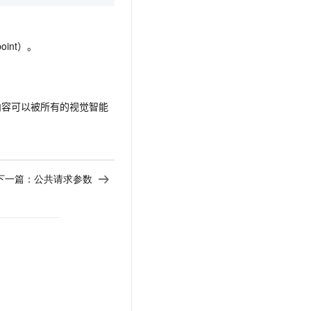
文戏情感细腻自然，动作戏激烈拳拳到肉，实现更强表演能力
支持中英文自由切换，具备更强的噪声鲁棒性
云聚AI 严选权益
SSL 证书
，一键激活高效办公新体验
精选AI产品，从模型到应用全链提效
堡垒机
int）。
AI 用量加速计划
应用
防火墙
、识别商机，让客服更高效、服务更出色。
新老同享，达量后返
千问办公
主机安全
NEW
的智能体编程平台
一站式AI生产力平台
，该内容可以被所有的视觉智能
AI 应用及服务市场
伶鹊
企业级人与Agent协作平台，接入和调度多个数字员工
智能客服平台，对话机器人、对话分析、智能外呼
AI 应用
大模型服务平台百炼 - 全妙
下一篇：
公共请求参数
大模型
应用创作平台
多模态内容创作工具，已接入 DeepSeek
自然语言处理
数据标注
机器学习
息提取
与 AI 智能体进行实时音视频通话
从文本、图片、视频中提取结构化的属性信息
构建支持视频理解的 AI 音视频实时通话应用