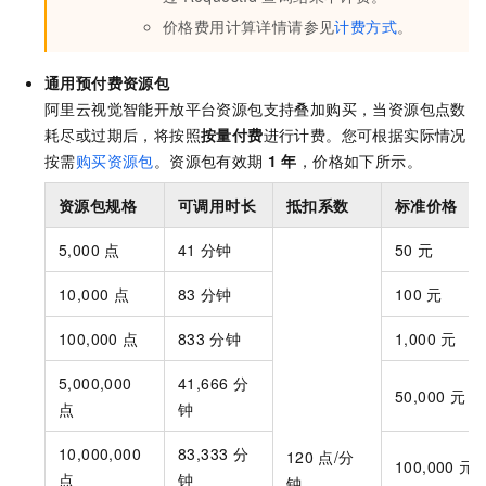
价格费用计算详情请参见
计费方式
。
通用预付费资源包
阿里云视觉智能开放平台资源包支持叠加购买，当资源包点数
耗尽或过期后，将按照
按量付费
进行计费。您可根据实际情况
按需
购买资源包
。资源包有效期
1
年
，价格如下所示。
资源包规格
可调用时长
抵扣系数
标准价格
5,000
点
41
分钟
50
元
10,000
点
83
分钟
100
元
100,000
点
833
分钟
1,000
元
5,000,000
41,666
分
50,000
元
点
钟
10,000,000
83,333
分
120
点/分
100,000
元
点
钟
钟