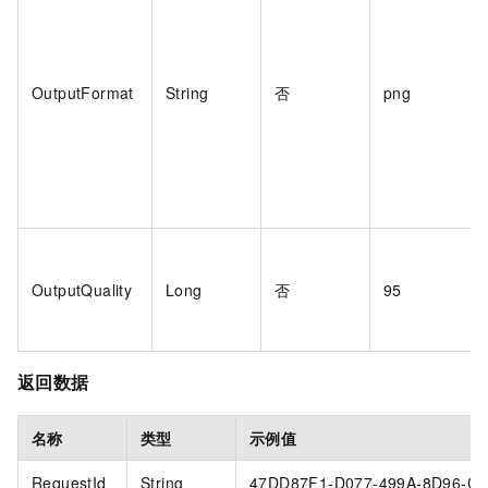
OutputFormat
String
否
png
OutputQuality
Long
否
95
返回数据
名称
类型
示例值
RequestId
String
47DD87F1-D077-499A-8D96-C