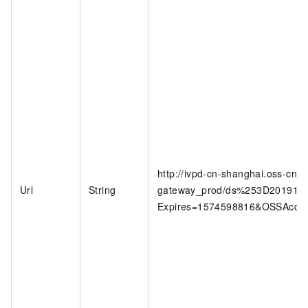
http://ivpd-cn-shanghai.oss-cn-
Url
String
gateway_prod/ds%253D2019112
Expires=1574598816&OSSAcces