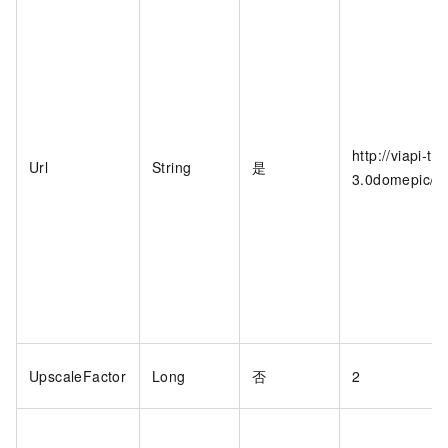
http://viapi-t
Url
String
是
3.0domepic/i
UpscaleFactor
Long
否
2