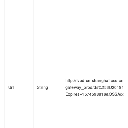
http://ivpd-cn-shanghai.oss-cn-
Url
String
gateway_prod/ds%253D2019112
Expires=1574598816&OSSAcces