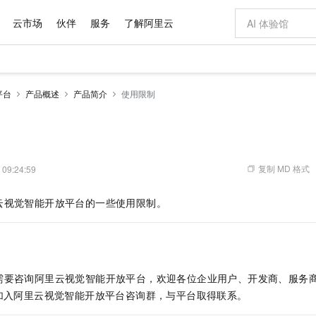
云市场
伙伴
服务
了解阿里云
AI 特惠
数据与 API
成为产品伙伴
企业增值服务
最佳实践
价格计算器
AI 场景体
基础软件
产品伙伴合
阿里云认证
市场活动
配置报价
大模型
平台
产品概述
产品简介
使用限制
自助选配和估算价格
新方式
域名与网站
睿译宝，AI翻译排版一步到位
智启 AI 普惠权益
产品生态集成认证中心
企业支持计划
云上春晚
千问官方 MaaS 平台，为开发者和 Agent 而生，新用户赠送 1 亿 + tokens 额度
云服务器 EC
AI Coding
阿里云Maa
2026 阿里云
为企业打
数据集
Windows
大模型认证
模型
NEW
交付可用成果
值低价云产品抢先购
提供智能易用的域名与建站服务
上传文档即自动完成翻译和格式还原
至高享 1亿+免费 tokens，加速 Al 应用落地
安全可靠、弹
智能编程，一键
产品生态伙伴
专家技术服务
云上奥运之旅
弹性计算合作
阿里云中企出
手机三要素
宝塔 Linux
全部认证
价格优势
有专属领域专家
对象存储 OSS
GLM-5.2：长任务时代开源旗舰模型
阿里云 OPC 创新助力计划
云数据库 RD
即刻拥有 DeepS
AI 电商营销
产品生态伙伴工作台
企业增值服务台
云栖战略参考
云存储合作计
云栖大会
身份实名认证
CentOS
训练营
推动算力普惠，释放技术红利
的大模型服务
最高返9万
多领域专家智能体,一键组建 AI 虚拟交付团队
至高百万元 Token 补贴，加速一人公司成长
稳定、安全、高性价比、高性能的云存储服务
真正可用的 1M 上下文,一次完成代码全链路开发
轻松解锁专属 Dee
从图文生成到
复制 MD 格式
 09:24:59
云上的中国
数据库合作计
活动全景
短信
Docker
图片和
站式影视创作平台
人工智能平台 PAI
Hermes Agent，打造自进化智能体
Token Plan 模型订阅计划
Qoder
5 分钟轻松部署
AI 广告创作
企业成长
大模型
NEW
信息公告
云视觉智能开放平台的一些使用限制。
看见新力量
云网络合作计
OCR 文字识别
JAVA
级电脑
证享300元代金券
可视化编排打通从文字构思到成片全链路闭环
一站式AI开发、训练和推理服务
自主进化，持久记忆，越用越聪明
Qwen3.8-Max 首发尝鲜，限时加量 10 倍，夜间低至2折
面向真实软件
图文、视频一
Kimi-K3
HappyHors
NEW
魔搭 Mode
loud
服务实践
官网公告
Kimi 最新旗舰模型，长程编程与推理利器
让文字生成流
金融模力时刻
Salesforce O
版
发票查验
全能环境
Qoder CN
Claude Code + GStack 打造工程团队
千问办公，限时限量积分加倍
云原生数据库 P
低代码高效构
AI 建站
NEW
作计划
计划
创新中心
魔搭 ModelSc
健康状态
让AI从“聊天伙伴”进化为能干活的“数字员工”
覆盖公网/内网、递归/权威、移动APP等全场景解析服务
安装技能 GStack，拥有专属 AI 工程团队
你的AI工作搭子，覆盖日常办公高频场景
基于千问大模型等，支持代码智能生成、研发智能问答
0 代码专业建
客户案例
天气预报查询
操作系统
Deepseek-v4-pro
HappyHors
态合作计划
需要咨询阿里云视觉智能开放平台，欢迎各位企业用户、开发商、服务
态智能体模型
旗舰 MoE 大模型，百万上下文与顶尖推理能力
图生视频，流
Compute
同享
容器服务 Kubernetes 版 ACK
万小智 AI 建站低至 15元/月
云防火墙
AI 短剧/漫剧
快递物流查询
WordPress
成为服务伙
高校合作
加入阿里云视觉智能开放平台咨询群，与平台取得联系。
式云数据仓库
点，立即开启云上创新
提供一站式管理容器应用的 K8s 服务
送.CN域名，送备案服务码
云原生的云上
AI助力短剧
GLM-5.2
Wan2.7-T
Ubuntu