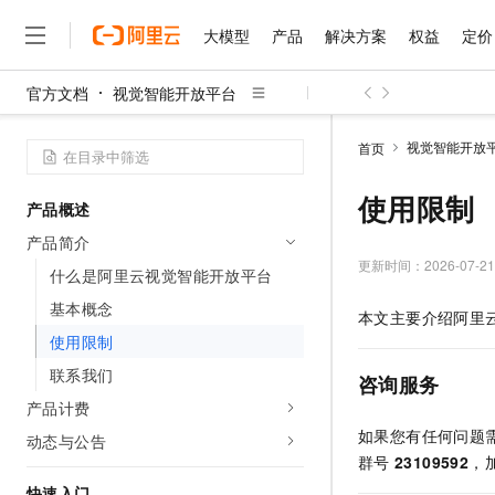
大模型
产品
解决方案
权益
定价
官方文档
视觉智能开放平台
大模型
产品
解决方案
权益
定价
云市场
伙伴
服务
了解阿里云
精选产品
精选解决方案
普惠上云
产品定价
精选商城
成为销售伙伴
售前咨询
为什么选择阿里云
千问AI平台
视觉智能开放
首页
了解云产品的定价详情
大模型服务平台百炼
千问办公，解锁你的工作
普惠上云 官方力荐
分销伙伴
在线服务
网站建设
什么是云计算
大
大模型服务与应用平台
企业级Agent产品，直接
云服务器38元/年起，超
使用限制
产品概述
咨询伙伴
多端小程序
技术领先
云上成本管理
售后服务
千问大模型
Agency Agents：拥
官方推荐返现计划
大模型
产品简介
大模型
精选产品
精选解决方案
Salesforce 国际版订阅
稳定可靠
管理和优化成本
多元化、高性能、安全可靠
推荐新用户得奖励，单订单
更新时间：
2026-07-21
销售伙伴合作计划
什么是阿里云视觉智能开放平台
自助服务
友盟天域
安全合规
人工智能与机器学习
AI
文本生成
无影云电脑
HappyHorse 打造一
云工开物
基本概念
本文主要介绍阿里
无影生态合作计划
在线服务
观测云
分析师报告
随时随地安全接入的云上超
高校专属算力普惠，学生认
计算
互联网应用开发
使用限制
Qwen3.8-Max
HOT
Salesforce On Alibaba C
工单服务
智能体时代全能旗舰模型
Tuya 物联网平台阿里云
研究报告与白皮书
联系我们
云解析DNS
快速拥有专属 OpenClaw
Consulting Partner 合
咨询服务
大数据
容器
免费试用
短信专区
产品计费
蓝凌 OA
Qwen3.7-Plus
AI 大模型销售与服务生
现代化应用
存储
天池大赛
如果您有任何问题
能看、能想、能动手的多模
动态与公告
云原生大数据计算服务 Max
解决方案免费试用 新老
电子合同
群号
23109592
，
面向分析的企业级SaaS模
最高领取价值200元试用
安全
网络与CDN
AI 算法大赛
Qwen3-VL-Plus
畅捷通
快速入门