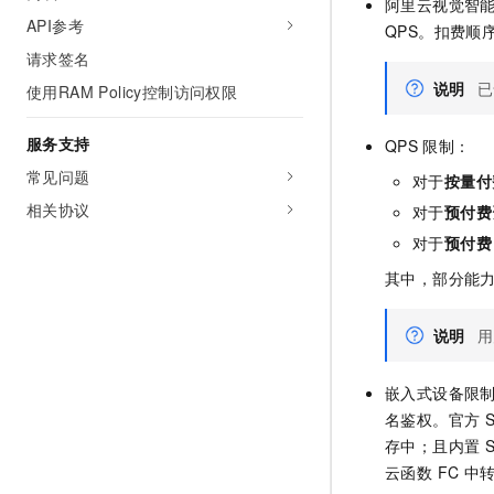
阿里云视觉智
API参考
QPS。扣费顺
请求签名
说明
已
使用RAM Policy控制访问权限
服务支持
QPS
限制：
常见问题
对于
按量付
相关协议
对于
预付费
对于
预付费
其中，部分能
说明
用
嵌入式设备限制
名鉴权。官方 S
存中；且内置 
云函数 FC 