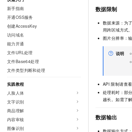
AI 产品 免费试用
网络
安全
云开发大赛
新手指南
数据限制
Tableau 订阅
1亿+ 大模型 tokens 和 
开通OSS服务
可观测
入门学习赛
中间件
AI空中课堂在线直播课
数据来源：为
140+云产品 免费试用
大模型服务
创建AccessKey
上云与迁云
产品新客免费试用，最长1
用跨区域方式
数据库
访问域名
生态解决方案
图片分辨率：
千问AI平台-Token Plan
企业出海
大模型ACA认证体验
大数据计算
能力开通
助力企业全员 AI 认知与能
行业生态解决方案
文件URL处理
政企业务
说明
媒体服务
千问AI平台-模型体验
开发者生态解决方案
文件Base64处理
在线体验全尺寸、多种模态
企业服务与云通信
文件类型判断和处理
AI 开发和 AI 应用解决
Happy 系列大模型
域名与网站
实践教程
API
限制请查
终端用户计算
处理耗时：部分
人脸人体
越长。如需了解特
文字识别
Serverless
大模型解决方案
商品理解
开发工具
数据输出
快速部署 Dify，高效搭建 
内容审核
迁移与运维管理
图像识别
数据输出方式