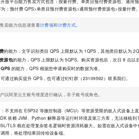
能开放平台能力售卖方式包含：按量付费、单类目预付费资源包、通用
序为：预付费
QPS>单类目预付费资源包>通用预付费资源包>按量付费
售卖能力信息请查看
计费项
和
计费方式
。
费
的能力，文字识别类目
QPS
上限默认为
1QPS，其他类目默认为
2
资源包
的能力，QPS
上限默认为
5QPS。购买资源包后，次日
8
点以
QPS
的能力，QPS
根据您申请购买时的数据为准。
力可通过购买提升
QPS，也可通过钉钉群（23109592）联系我们。
户以阿里云主账号维度进行确认，非子账号或角色。
：不支持在 ESP32 等微控制器（MCU）等资源受限的嵌入式设备上直接
DK 依赖 JVM、Python 解释器等运行时环境及第三方库，无法移植到
SSL/TLS 栈在处理复杂签名逻辑时资源消耗极大。如需在嵌入式设备
中转调用，将处理结果回传给设备端。