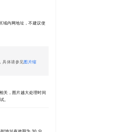
文戏情感细腻自然，动作戏激烈拳拳到肉，实现更强表演能力
支持中英文自由切换，具备更强的噪声鲁棒性
云聚AI 严选权益
SSL 证书
，一键激活高效办公新体验
精选AI产品，从模型到应用全链提效
堡垒机
区域内网地址，不建议使
AI 用量加速计划
应用
防火墙
、识别商机，让客服更高效、服务更出色。
新老同享，达量后返
千问办公
主机安全
NEW
的智能体编程平台
一站式AI生产力平台
AI 应用及服务市场
伶鹊
，具体请参见
图片缩
企业级人与Agent协作平台，接入和调度多个数字员工
智能客服平台，对话机器人、对话分析、智能外呼
AI 应用
大模型服务平台百炼 - 全妙
大模型
应用创作平台
多模态内容创作工具，已接入 DeepSeek
自然语言处理
正相关，图片越大处理时间
数据标注
测试。
机器学习
息提取
与 AI 智能体进行实时音视频通话
从文本、图片、视频中提取结构化的属性信息
构建支持视频理解的 AI 音视频实时通话应用
临时地址有效期为
30
分