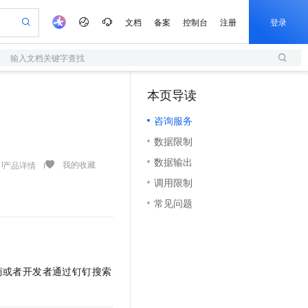
文档
备案
控制台
注册
登录
输入文档关键字查找
验
作计划
器
AI 活动
专业服务
服务伙伴合作计划
开发者社区
加入我们
服务平台百炼
阿里云 OPC 创新助力计划
本页导读
（1）
一站式生成采购清单，支持单品或批量购买
S
S产品伙伴计划（繁花）
峰会
造的大模型服务与应用开发平台
Qwen Audio：打造专属 AI 语音助手
轻量应用服务器
一句话生成原生可编辑精美 PPT 文稿
AI 生产力先锋
Al MaaS 服务伙伴赋能合作
域名
博文
Careers
NEW
至高可申请百万元
咨询服务
性可伸缩的云计算服务
开启高性价比 AI 编程新体验
Qwen-Audio-3.0-Realtime 端到端实时语音角色扮演
输入一句话想法, 轻松生成专业的 PPT
先锋实践拓展 AI 生产力的边界
快速构建应用程序和网站，即刻迈出上云第一步
Token 补贴，五大权
计划
海大会
伙伴信用分合作计划
商标
问答
社会招聘
数据限制
益加速 OPC 成功
S
eek-V4-Pro
数字证书管理服务（原SSL证书）
一键部署幻兽帕鲁游戏服务器
飞天发布时刻
HOT
划
备案
电子书
校园招聘
数据输出
pSeek-V4-Pro
视频创作，一键激活电商全链路生产力
全托管，含MySQL、PostgreSQL、SQL Server、MariaDB多引擎
实现全站HTTPS，呈现可信的WEB访问
一键购买专属联机服务器，轻松开启游戏
所见，即是所愿
我的收藏
产品详情
更多支持
划
公司注册
镜像站
调用限制
视频生成
语音识别与合成
专属 QwenPaw
短信服务
漫剧工坊：一站式动画创作平台
AI 实训营
HOT
合作伙伴培训与认证
常见问题
划
上云迁移
的智能体编程平台
站生成，高效打造优质广告素材
从聊天伙伴进化为能主动干活的本地数字员工
快速生产连贯的高质量长漫剧
从基础到进阶，Agent 创客手把手教你
国内短信简单易用，安全可靠，秒级触达，全球覆盖200+国家和地区。
e-1.1-T2V
Qwen3-TTS-Flash
lScope
我要反馈
查询合作伙伴
畅细腻的高质量视频
离线语音合成大模型，多语言方言自适应，低延迟高稳定
n Alibaba Cloud ISV 合作
代维服务
olarDB
建企业门户网站
大数据开发治理平台 DataWorks
10 分钟搭建微信、支付宝小程序
创新加速
ope
登录合作伙伴管理后台
我要建议
站，无忧落地极速上线
以可视化方式快速构建移动和 PC 门户网站
100%兼容MySQL、PostgreSQL，兼容Oracle，支持集中和分布式
高效部署网站，快速应用到小程序
Data Agent 驱动的一站式 Data+AI 开发治理平台
e-1.1-I2V
Cosyvoice-V3-Flash
安全
商或者开发者通过钉钉搜索
畅自然，细节丰富
高表现力语音合成大模型，语音克隆听感自然
我要投诉
上云场景组合购
伴
边界网络安全防护产品
漫剧创作，剧本、分镜、视频高效生成
覆盖90%+业务场景，专享组合折扣价
2V
VPN
Fun-ASR