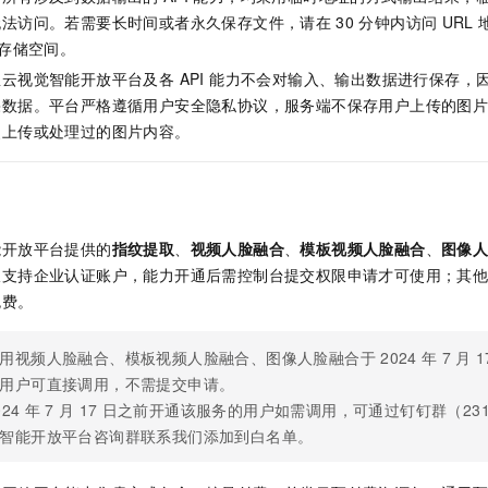
一个 AI 助手
即刻拥有 DeepSeek-R1 满血版
超强辅助，Bol
无法访问。若需要长时间或者永久保存文件，请在
30
分钟内访问
URL
在企业官网、通讯软件中为客户提供 AI 客服
多种方案随心选，轻松解锁专属 DeepSeek
存储空间。
云视觉智能开放平台及各 API 能力不会对输入、输出数据进行保存，
果数据。平台严格遵循用户安全隐私协议，服务端不保存用户上传的图
史上传或处理过的图片内容。
能开放平台提供的
指纹提取
、
视频人脸融合
、
模板视频人脸融合
、
图像
仅支持企业认证账户，能力开通后需控制台提交权限申请才可使用；其
免费。
用视频人脸融合、模板视频人脸融合、图像人脸融合于
2024
年
7
月
1
用户可直接调用，不需提交申请。
024
年
7
月
17
日之前开通该服务的用户如需调用，可通过钉钉群（231
智能开放平台咨询群联系我们添加到白名单。