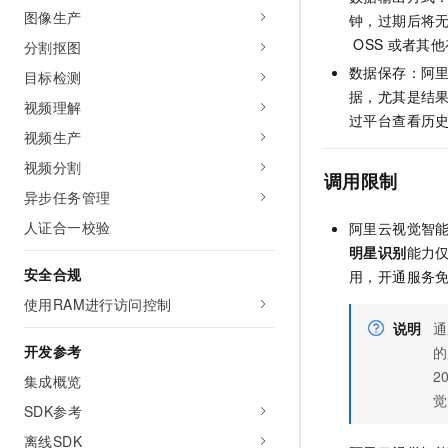
10 分钟在聊天系统中增加
图像生产
钟，过期后将
专有云
OSS
或者其他
分割抠图
数据保存：阿里
目标检测
据，尤其是结
视频理解
过平台查看历
视频生产
视频分割
调用限制
异步任务管理
人证合一校验
阿里云视觉智
明星识别
能力
安全合规
用，开通服务
使用RAM进行访问控制
说明
通
开发参考
的
2
集成概览
觉
SDK参考
离线SDK