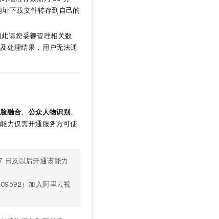
t.diy 一步搞定创意建站
构建大模型应用的安全防护体系
地址下载文件转存到自己的
通过自然语言交互简化开发流程,全栈开发支持
通过阿里云安全产品对 AI 应用进行安全防护
因此请您妥善管理相关数
片及处理结果，用户无法通
人脸融合
、
公众人物识别
、
他能力仅需开通服务方可使
7
日及以后开通该能力
09592）加入阿里云视