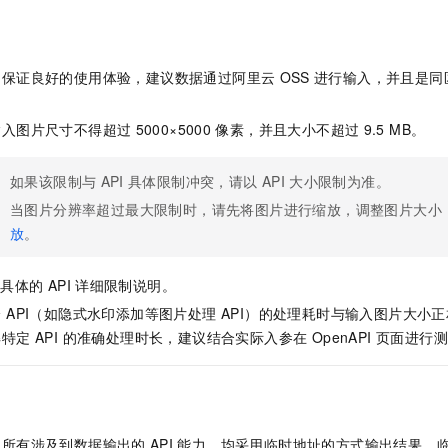
服务生态伙伴
视觉 Coding、空间感知、多模态思考等全面升级
1M上下文，专为长程任务能力而生
云工开物
企业应用
Night Plan 支持 Qwen 3.8-Max
AI 办公
NEW
Red Hat
30+ 款产品免费体验
夜间 5 折，Qwen/Meoo/TokenPlan 客户专享
AI智能应用
科研合作
ERP
堂（旗舰版）
SUSE
了保证良好的使用体验，建议数据通过阿里云
OSS
进行输入，并且是同
智能客服
AI 应用构建
大模型原生
CRM
2个月
自动承接线索
。
建站小程序
Qoder
输入图片尺寸不得超过
5000×5000
像素，并且大小不超过
9.5 MB。
大模型服务平台百炼-应用模版
OA 办公系统
HOT
NEW
面向真实软件
个人版上线、团队版降价；千问3.8-Max首发发尝鲜
丰富多元化的应用模版和解决方案
力提升
财税管理
模板建站
如果该限制与
API
具体限制冲突，请以
API
大小限制为准。
万有无界
大模型服务平台百炼-智能体
400电话
定制建站
当图片分辨率超过最大限制时，请先将图片进行缩放，调整图片大小
的模型效果
灵活可视化地构建企业级 Agent
放
。
方案
广告营销
模板小程序
秒悟
人工智能平台 PAI
定制小程序
云端极速 AI 
新一代 AI 视频生成模型，深度适配广告营销等场景
AI Native 的算法工程平台，一站式完成建模、训练、推理服务部署
看具体的
API
详细限制说明。
APP 开发
 API（如隐式水印添加等图片处理 API）的处理耗时与输入图片大小
定 API 的准确处理时长，建议结合实际入参在 OpenAPI 页面进行
建站系统
AI 应用
10分钟微调：让0.6B模型媲美235B模型
多模态数据信
依托云原生高可用架构,实现Dify私有化部署
用1%尺寸在特定领域达到大模型90%以上效果
：所有涉及到数据输出的
API
能力，均采用临时地址的方式输出结果，