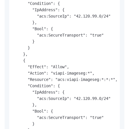
      "Condition": {

        "IpAddress": {

          "acs:SourceIp": "42.120.99.0/24"

        },

        "Bool": {

          "acs:SecureTransport": "true"

        }

      }

    },

    {

      "Effect": "Allow",

      "Action": "viapi-imageseg:*",

      "Resource": "acs:viapi-imageseg:*:*:*",

      "Condition": {

        "IpAddress": {

          "acs:SourceIp": "42.120.99.0/24"

        },

        "Bool": {

          "acs:SecureTransport": "true"

        }
