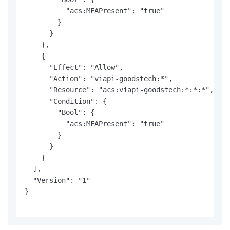
          "acs:MFAPresent": "true"

        }

      }

    },

    {

      "Effect": "Allow",

      "Action": "viapi-goodstech:*",

      "Resource": "acs:viapi-goodstech:*:*:*",

      "Condition": {

        "Bool": {

          "acs:MFAPresent": "true"

        }

      }

    }

  ],

  "Version": "1"

}
