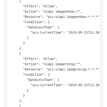
    {

      "Effect": "Allow",

      "Action": "viapi-imageenhan:*",

      "Resource": "acs:viapi-imageenhan:*:*:*",

      "Condition": {

        "DateLessThan": {

          "acs:CurrentTime": "2019-09-25T12:30:00+
        }

      }

    },

    {

      "Effect": "Allow",

      "Action": "viapi-imagerecog:*",

      "Resource": "acs:viapi-imagerecog:*:*:*",

      "Condition": {

        "DateLessThan": {

          "acs:CurrentTime": "2019-09-25T12:30:00+
        }

      }

    },

    {
