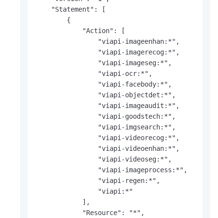
    "Statement": [

        {

            "Action": [

                "viapi-imageenhan:*",

                "viapi-imagerecog:*",

                "viapi-imageseg:*",

                "viapi-ocr:*",

                "viapi-facebody:*",

                "viapi-objectdet:*",

                "viapi-imageaudit:*",

                "viapi-goodstech:*",

                "viapi-imgsearch:*",

                "viapi-videorecog:*",

                "viapi-videoenhan:*",

                "viapi-videoseg:*",

                "viapi-imageprocess:*",

                "viapi-regen:*",

                "viapi:*"

            ],

            "Resource": "*",
