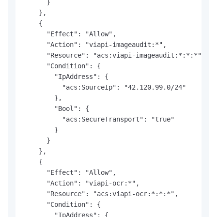
      }

    },

    {

      "Effect": "Allow",

      "Action": "viapi-imageaudit:*",

      "Resource": "acs:viapi-imageaudit:*:*:*",

      "Condition": {

        "IpAddress": {

          "acs:SourceIp": "42.120.99.0/24"

        },

        "Bool": {

          "acs:SecureTransport": "true"

        }

      }

    },

    {

      "Effect": "Allow",

      "Action": "viapi-ocr:*",

      "Resource": "acs:viapi-ocr:*:*:*",

      "Condition": {

        "IpAddress": {
