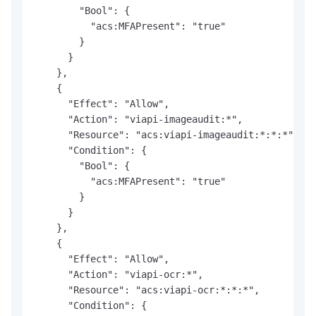
        "Bool": {

          "acs:MFAPresent": "true"

        }

      }

    },

    {

      "Effect": "Allow",

      "Action": "viapi-imageaudit:*",

      "Resource": "acs:viapi-imageaudit:*:*:*",

      "Condition": {

        "Bool": {

          "acs:MFAPresent": "true"

        }

      }

    },

    {

      "Effect": "Allow",

      "Action": "viapi-ocr:*",

      "Resource": "acs:viapi-ocr:*:*:*",

      "Condition": {
