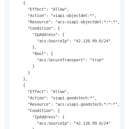
    {

      "Effect": "Allow",

      "Action": "viapi-objectdet:*",

      "Resource": "acs:viapi-objectdet:*:*:*",

      "Condition": {

        "IpAddress": {

          "acs:SourceIp": "42.120.99.0/24"

        },

        "Bool": {

          "acs:SecureTransport": "true"

        }

      }

    },

    {

      "Effect": "Allow",

      "Action": "viapi-goodstech:*",

      "Resource": "acs:viapi-goodstech:*:*:*",

      "Condition": {

        "IpAddress": {

          "acs:SourceIp": "42.120.99.0/24"
