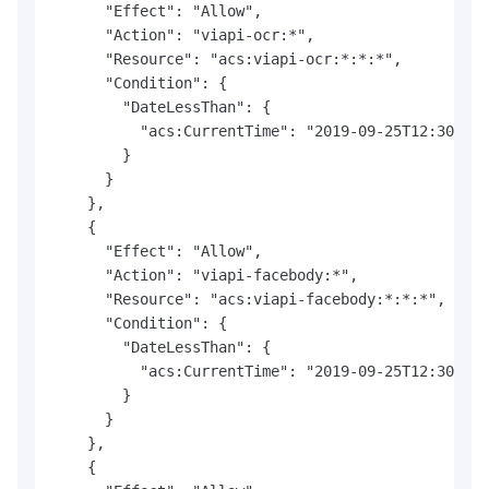
      "Effect": "Allow",

      "Action": "viapi-ocr:*",

      "Resource": "acs:viapi-ocr:*:*:*",

      "Condition": {

        "DateLessThan": {

          "acs:CurrentTime": "2019-09-25T12:30:00+
        }

      }

    },

    {

      "Effect": "Allow",

      "Action": "viapi-facebody:*",

      "Resource": "acs:viapi-facebody:*:*:*",

      "Condition": {

        "DateLessThan": {

          "acs:CurrentTime": "2019-09-25T12:30:00+
        }

      }

    },

    {
