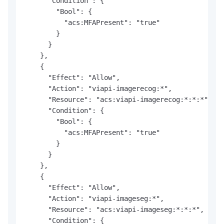
      "Condition": {

        "Bool": {

          "acs:MFAPresent": "true"

        }

      }

    },

    {

      "Effect": "Allow",

      "Action": "viapi-imagerecog:*",

      "Resource": "acs:viapi-imagerecog:*:*:*",

      "Condition": {

        "Bool": {

          "acs:MFAPresent": "true"

        }

      }

    },

    {

      "Effect": "Allow",

      "Action": "viapi-imageseg:*",

      "Resource": "acs:viapi-imageseg:*:*:*",

      "Condition": {
