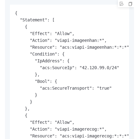
{

  "Statement": [

    {

      "Effect": "Allow",

      "Action": "viapi-imageenhan:*",

      "Resource": "acs:viapi-imageenhan:*:*:*",

      "Condition": {

        "IpAddress": {

          "acs:SourceIp": "42.120.99.0/24"

        },

        "Bool": {

          "acs:SecureTransport": "true"

        }

      }

    },

    {

      "Effect": "Allow",

      "Action": "viapi-imagerecog:*",

      "Resource": "acs:viapi-imagerecog:*:*:*",
