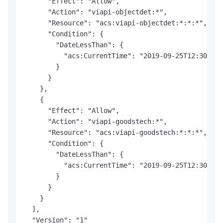
      "Effect": "Allow",

      "Action": "viapi-objectdet:*",

      "Resource": "acs:viapi-objectdet:*:*:*",

      "Condition": {

        "DateLessThan": {

          "acs:CurrentTime": "2019-09-25T12:30:00+
        }

      }

    },

    {

      "Effect": "Allow",

      "Action": "viapi-goodstech:*",

      "Resource": "acs:viapi-goodstech:*:*:*",

      "Condition": {

        "DateLessThan": {

          "acs:CurrentTime": "2019-09-25T12:30:00+
        }

      }

    }

  ],

  "Version": "1"
