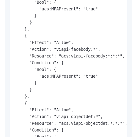
        "Bool": {

          "acs:MFAPresent": "true"

        }

      }

    },

    {

      "Effect": "Allow",

      "Action": "viapi-facebody:*",

      "Resource": "acs:viapi-facebody:*:*:*",

      "Condition": {

        "Bool": {

          "acs:MFAPresent": "true"

        }

      }

    },

    {

      "Effect": "Allow",

      "Action": "viapi-objectdet:*",

      "Resource": "acs:viapi-objectdet:*:*:*",

      "Condition": {

        "Bool": {
