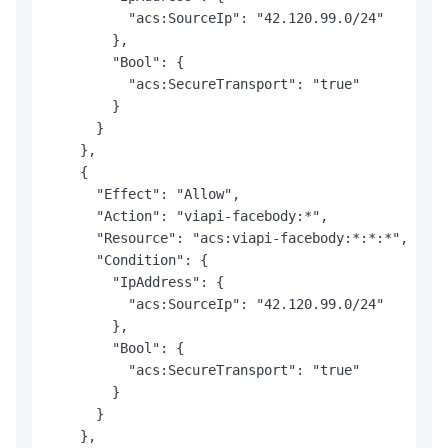
          "acs:SourceIp": "42.120.99.0/24"

        },

        "Bool": {

          "acs:SecureTransport": "true"

        }

      }

    },

    {

      "Effect": "Allow",

      "Action": "viapi-facebody:*",

      "Resource": "acs:viapi-facebody:*:*:*",

      "Condition": {

        "IpAddress": {

          "acs:SourceIp": "42.120.99.0/24"

        },

        "Bool": {

          "acs:SecureTransport": "true"

        }

      }

    },
