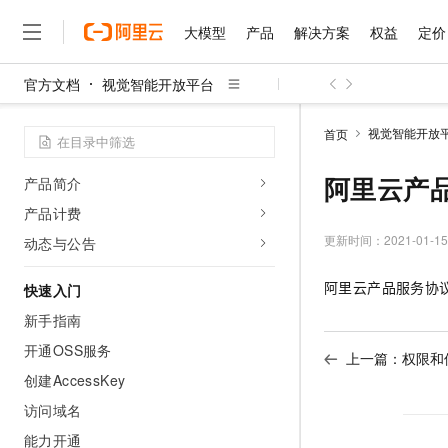
大模型
产品
解决方案
权益
定价
官方文档
视觉智能开放平台
大模型
产品
解决方案
权益
定价
云市场
伙伴
服务
了解阿里云
精选产品
精选解决方案
普惠上云
产品定价
精选商城
成为销售伙伴
售前咨询
为什么选择阿里云
千问AI平台
视觉智能开放
首页
了解云产品的定价详情
产品概述
大模型服务平台百炼
千问办公，解锁你的工作
普惠上云 官方力荐
分销伙伴
在线服务
网站建设
什么是云计算
大
大模型服务与应用平台
企业级Agent产品，直接
云服务器38元/年起，超
阿里云产
产品简介
咨询伙伴
多端小程序
技术领先
云上成本管理
售后服务
产品计费
千问大模型
Agency Agents：拥
官方推荐返现计划
大模型
大模型
精选产品
精选解决方案
Salesforce 国际版订阅
稳定可靠
管理和优化成本
多元化、高性能、安全可靠
推荐新用户得奖励，单订单
更新时间：
2021-01-15
动态与公告
销售伙伴合作计划
自助服务
友盟天域
安全合规
人工智能与机器学习
AI
文本生成
无影云电脑
HappyHorse 打造一
云工开物
阿里云产品服务协
无影生态合作计划
在线服务
快速入门
观测云
分析师报告
随时随地安全接入的云上超
高校专属算力普惠，学生认
计算
互联网应用开发
Qwen3.8-Max
HOT
新手指南
Salesforce On Alibaba C
工单服务
智能体时代全能旗舰模型
Tuya 物联网平台阿里云
研究报告与白皮书
云解析DNS
快速拥有专属 OpenClaw
Consulting Partner 合
大数据
容器
开通OSS服务
上一篇：
权限和
免费试用
短信专区
蓝凌 OA
Qwen3.7-Plus
创建AccessKey
AI 大模型销售与服务生
现代化应用
存储
天池大赛
能看、能想、能动手的多模
云原生大数据计算服务 Max
解决方案免费试用 新老
电子合同
访问域名
面向分析的企业级SaaS模
最高领取价值200元试用
安全
网络与CDN
AI 算法大赛
Qwen3-VL-Plus
能力开通
畅捷通