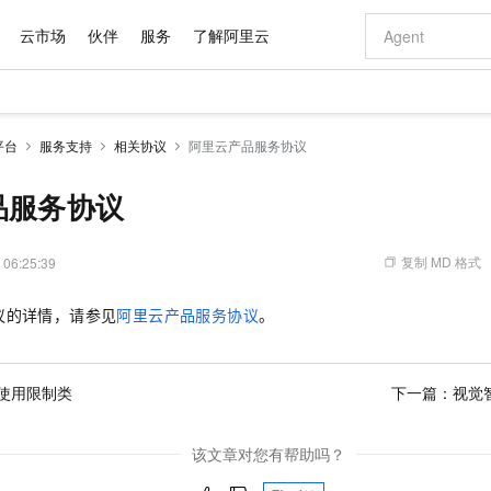
云市场
伙伴
服务
了解阿里云
AI 特惠
数据与 API
成为产品伙伴
企业增值服务
最佳实践
价格计算器
AI 场景体
基础软件
产品伙伴合
阿里云认证
市场活动
配置报价
大模型
平台
服务支持
相关协议
阿里云产品服务协议
自助选配和估算价格
新方式
域名与网站
睿译宝，AI翻译排版一步到位
智启 AI 普惠权益
产品生态集成认证中心
企业支持计划
云上春晚
千问官方 MaaS 平台，为开发者和 Agent 而生，新用户赠送 1 亿 + tokens 额度
云服务器 EC
Qwen Aud
AI Coding
阿里云Maa
2026 阿里云
为企业打
数据集
Windows
大模型认证
模型
NEW
NEW
交付可用成果
值低价云产品抢先购
提供智能易用的域名与建站服务
上传文档即自动完成翻译和格式还原
至高享 1亿+免费 tokens，加速 Al 应用落地
安全可靠、弹
智能编程，一键
品服务协议
产品生态伙伴
专家技术服务
云上奥运之旅
弹性计算合作
阿里云中企出
手机三要素
宝塔 Linux
全部认证
价格优势
有专属领域专家
对象存储 OSS
GLM-5.2：长任务时代开源旗舰模型
阿里云 OPC 创新助力计划
云数据库 RD
即刻拥有 DeepS
AI 电商营销
产品生态伙伴工作台
企业增值服务台
云栖战略参考
云存储合作计
云栖大会
身份实名认证
CentOS
训练营
推动算力普惠，释放技术红利
的大模型服务
最高返9万
多领域专家智能体,一键组建 AI 虚拟交付团队
至高百万元 Token 补贴，加速一人公司成长
稳定、安全、高性价比、高性能的云存储服务
真正可用的 1M 上下文,一次完成代码全链路开发
轻松解锁专属 Dee
从图文生成到
复制 MD 格式
 06:25:39
云上的中国
数据库合作计
活动全景
短信
Docker
图片和
站式影视创作平台
人工智能平台 PAI
Hermes Agent，打造自进化智能体
Token Plan 模型订阅计划
Qoder
5 分钟轻松部署
AI 广告创作
企业成长
大模型
NEW
信息公告
议的详情，请参见
阿里云产品服务协议
。
看见新力量
云网络合作计
OCR 文字识别
JAVA
级电脑
证享300元代金券
可视化编排打通从文字构思到成片全链路闭环
一站式AI开发、训练和推理服务
自主进化，持久记忆，越用越聪明
Qwen3.8-Max 首发尝鲜，限时加量 10 倍，夜间低至2折
面向真实软件
图文、视频一
Kimi-K3
HappyHors
NEW
魔搭 Mode
loud
服务实践
官网公告
Kimi 最新旗舰模型，长程编程与推理利器
让文字生成流
金融模力时刻
Salesforce O
版
发票查验
全能环境
Qoder CN
Claude Code + GStack 打造工程团队
千问办公，限时限量积分加倍
云原生数据库 P
低代码高效构
AI 建站
NEW
作计划
计划
使用限制类
下一篇：
视觉
创新中心
魔搭 ModelSc
健康状态
让AI从“聊天伙伴”进化为能干活的“数字员工”
覆盖公网/内网、递归/权威、移动APP等全场景解析服务
安装技能 GStack，拥有专属 AI 工程团队
你的AI工作搭子，覆盖日常办公高频场景
基于千问大模型等，支持代码智能生成、研发智能问答
0 代码专业建
客户案例
天气预报查询
操作系统
Deepseek-v4-pro
HappyHors
态合作计划
态智能体模型
旗舰 MoE 大模型，百万上下文与顶尖推理能力
图生视频，流
Compute
同享
容器服务 Kubernetes 版 ACK
万小智 AI 建站低至 15元/月
云防火墙
AI 短剧/漫剧
快递物流查询
WordPress
成为服务伙
该文章对您有帮助吗？
高校合作
式云数据仓库
点，立即开启云上创新
提供一站式管理容器应用的 K8s 服务
送.CN域名，送备案服务码
云原生的云上
AI助力短剧
GLM-5.2
Wan2.7-T
Ubuntu