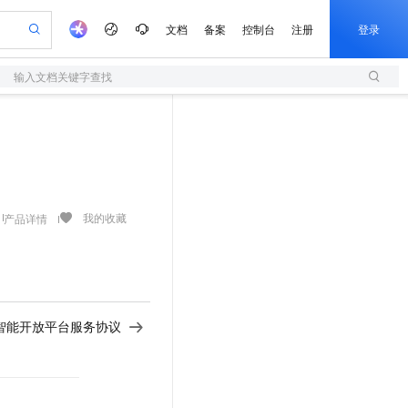
文档
备案
控制台
注册
登录
输入文档关键字查找
验
作计划
器
AI 活动
专业服务
服务伙伴合作计划
开发者社区
加入我们
服务平台百炼
阿里云 OPC 创新助力计划
一站式生成采购清单，支持单品或批量购买
S
io：打造专属 AI 语音助手
S产品伙伴计划（繁花）
峰会
造的大模型服务与应用开发平台
轻量应用服务器
一句话生成原生可编辑精美 PPT 文稿
AI 生产力先锋
Al MaaS 服务伙伴赋能合作
域名
博文
Careers
至高可申请百万元
性可伸缩的云计算服务
开启高性价比 AI 编程新体验
Qwen-Audio-3.0-Realtime 端到端实时语音角色扮演
输入一句话想法, 轻松生成专业的 PPT
先锋实践拓展 AI 生产力的边界
快速构建应用程序和网站，即刻迈出上云第一步
Token 补贴，五大权
计划
海大会
伙伴信用分合作计划
商标
问答
社会招聘
益加速 OPC 成功
S
eek-V4-Pro
数字证书管理服务（原SSL证书）
一键部署幻兽帕鲁游戏服务器
飞天发布时刻
HOT
划
备案
电子书
校园招聘
pSeek-V4-Pro
视频创作，一键激活电商全链路生产力
全托管，含MySQL、PostgreSQL、SQL Server、MariaDB多引擎
实现全站HTTPS，呈现可信的WEB访问
一键购买专属联机服务器，轻松开启游戏
所见，即是所愿
我的收藏
产品详情
更多支持
划
公司注册
镜像站
视频生成
语音识别与合成
专属 QwenPaw
短信服务
漫剧工坊：一站式动画创作平台
AI 实训营
HOT
合作伙伴培训与认证
划
上云迁移
的智能体编程平台
站生成，高效打造优质广告素材
从聊天伙伴进化为能主动干活的本地数字员工
快速生产连贯的高质量长漫剧
从基础到进阶，Agent 创客手把手教你
国内短信简单易用，安全可靠，秒级触达，全球覆盖200+国家和地区。
e-1.1-T2V
Qwen3-TTS-Flash
lScope
我要反馈
查询合作伙伴
畅细腻的高质量视频
离线语音合成大模型，多语言方言自适应，低延迟高稳定
n Alibaba Cloud ISV 合作
代维服务
olarDB
建企业门户网站
大数据开发治理平台 DataWorks
10 分钟搭建微信、支付宝小程序
智能开放平台服务协议
创新加速
ope
登录合作伙伴管理后台
我要建议
站，无忧落地极速上线
以可视化方式快速构建移动和 PC 门户网站
100%兼容MySQL、PostgreSQL，兼容Oracle，支持集中和分布式
高效部署网站，快速应用到小程序
Data Agent 驱动的一站式 Data+AI 开发治理平台
e-1.1-I2V
Cosyvoice-V3-Flash
安全
畅自然，细节丰富
高表现力语音合成大模型，语音克隆听感自然
我要投诉
上云场景组合购
伴
边界网络安全防护产品
漫剧创作，剧本、分镜、视频高效生成
覆盖90%+业务场景，专享组合折扣价
2V
VPN
Fun-ASR