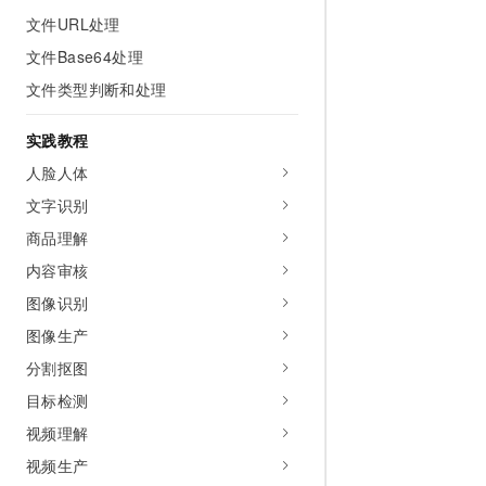
AI 产品 免费试用
网络
文件URL处理
安全
云开发大赛
Tableau 订阅
1亿+ 大模型 tokens 和 
文件Base64处理
可观测
入门学习赛
中间件
AI空中课堂在线直播课
140+云产品 免费试用
文件类型判断和处理
大模型服务
上云与迁云
产品新客免费试用，最长1
数据库
生态解决方案
实践教程
千问AI平台-Token Plan
企业出海
大模型ACA认证体验
大数据计算
人脸人体
助力企业全员 AI 认知与能
行业生态解决方案
政企业务
媒体服务
文字识别
千问AI平台-模型体验
开发者生态解决方案
在线体验全尺寸、多种模态
商品理解
企业服务与云通信
AI 开发和 AI 应用解决
内容审核
Happy 系列大模型
域名与网站
图像识别
终端用户计算
图像生产
分割抠图
Serverless
大模型解决方案
目标检测
开发工具
快速部署 Dify，高效搭建 
视频理解
迁移与运维管理
视频生产