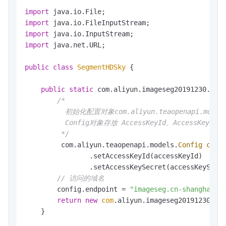
import
import
import
import
 java.net.URL;

public
class
SegmentHDSky
 {

public
static
 com.aliyun.imageseg20191230.Cli
/*

          初始化配置对象com.aliyun.teaopenapi.models.
          Config对象存放 AccessKeyId、AccessKeySec
         */
         com.aliyun.teaopenapi.models.
Config
conf
                .setAccessKeyId(accessKeyId)

                .setAccessKeySecret(accessKeySecre
// 访问的域名
        config.endpoint = 
"imageseg.cn-shanghai.a
return
new
com
.aliyun.imageseg20191230.Cli
    }
