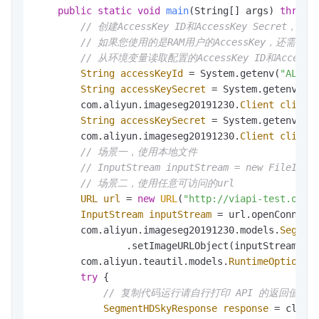
public
static
void
main
(String[] args)
throws
// 创建AccessKey ID和AccessKey Secret，请参见：
// 如果您使用的是RAM用户的AccessKey，还需要为子账号授予
// 从环境变量读取配置的AccessKey ID和Acce
String
accessKeyId
=
 System.getenv(
"ALIBA
String
accessKeySecret
=
 System.getenv(
"A
        com.aliyun.imageseg20191230.
Client
client
String
accessKeySecret
=
 System.getenv(
"A
        com.aliyun.imageseg20191230.
Client
client
// 场景一，使用本地文件
// InputStream inputStream = new FileInpu
// 场景二，使用任意可访问的url
URL
url
=
new
URL
(
"http://viapi-test.oss-
InputStream
inputStream
=
 url.openConnecti
        com.aliyun.imageseg20191230.models.
Segmen
                .setImageURLObject(inputStream);

        com.aliyun.teautil.models.
RuntimeOptions
try
 {

// 复制代码运行请自行打印 API 的返回值
SegmentHDSkyResponse
response
=
 clien