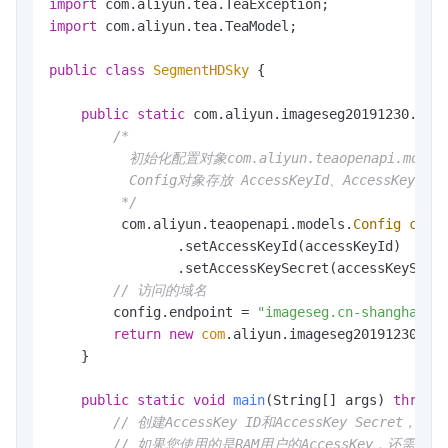
import
import
 com.aliyun.tea.TeaModel;

public
class
SegmentHDSky
 {

public
static
 com.aliyun.imageseg20191230.Cli
/*

          初始化配置对象com.aliyun.teaopenapi.models.
          Config对象存放 AccessKeyId、AccessKeySec
         */
         com.aliyun.teaopenapi.models.
Config
conf
                .setAccessKeyId(accessKeyId)

                .setAccessKeySecret(accessKeySecre
// 访问的域名
        config.endpoint = 
"imageseg.cn-shanghai.a
return
new
com
.aliyun.imageseg20191230.Cli
    }

public
static
void
main
(String[] args)
throws
// 创建AccessKey ID和AccessKey Secret，请参见：
// 如果您使用的是RAM用户的AccessKey，还需要为子账号授予