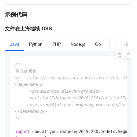
示例代码
文件在上海地域
OSS
Java
Python
PHP
Node.js
Go
C#
/*

引入依赖包

<!-- https://mvnrepository.com/artifact/com.aliyun
<dependency>

      <groupId>com.aliyun</groupId>

      <artifactId>imageseg20191230</artifactId>

      <version>${aliyun.imageseg.version}</version
</dependency>

*/
import