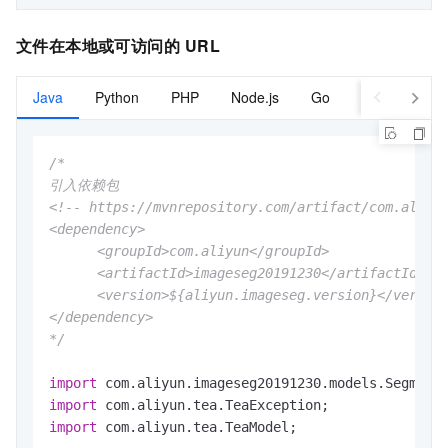
文件在本地或可访问的
URL
Java
Python
PHP
Node.js
Go
C#
/*

引入依赖包

<!-- https://mvnrepository.com/artifact/com.aliyun
<dependency>

      <groupId>com.aliyun</groupId>

      <artifactId>imageseg20191230</artifactId>

      <version>${aliyun.imageseg.version}</version
</dependency>

*/
import
import
import
 com.aliyun.tea.TeaModel;
