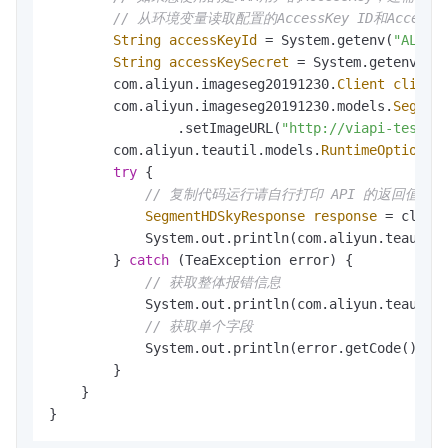
// 从环境变量读取配置的AccessKey ID和Acce
String
accessKeyId
=
 System.getenv(
"ALIBA
String
accessKeySecret
=
 System.getenv(
"A
        com.aliyun.imageseg20191230.
Client
client
        com.aliyun.imageseg20191230.models.
Segmen
                .setImageURL(
"http://viapi-test.o
        com.aliyun.teautil.models.
RuntimeOptions
try
 {

// 复制代码运行请自行打印 API 的返回值
SegmentHDSkyResponse
response
=
 clien
            System.out.println(com.aliyun.teautil.
        } 
catch
 (TeaException error) {

// 获取整体报错信息
            System.out.println(com.aliyun.teautil.
// 获取单个字段
            System.out.println(error.getCode());

        }

    }
