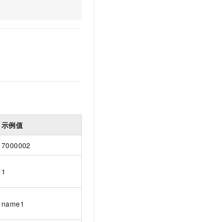
文戏情感细腻自然，动作戏激烈拳拳到肉，实现更强表演能力
支持中英文自由切换，具备更强的噪声鲁棒性
云聚AI 严选权益
SSL 证书
，一键激活高效办公新体验
精选AI产品，从模型到应用全链提效
堡垒机
AI 用量加速计划
应用
防火墙
、识别商机，让客服更高效、服务更出色。
新老同享，达量后返
千问办公
主机安全
NEW
的智能体编程平台
一站式AI生产力平台
AI 应用及服务市场
伶鹊
企业级人与Agent协作平台，接入和调度多个数字员工
智能客服平台，对话机器人、对话分析、智能外呼
AI 应用
示例值
大模型服务平台百炼 - 全妙
大模型
应用创作平台
多模态内容创作工具，已接入 DeepSeek
7000002
自然语言处理
数据标注
1
机器学习
息提取
与 AI 智能体进行实时音视频通话
name1
从文本、图片、视频中提取结构化的属性信息
构建支持视频理解的 AI 音视频实时通话应用