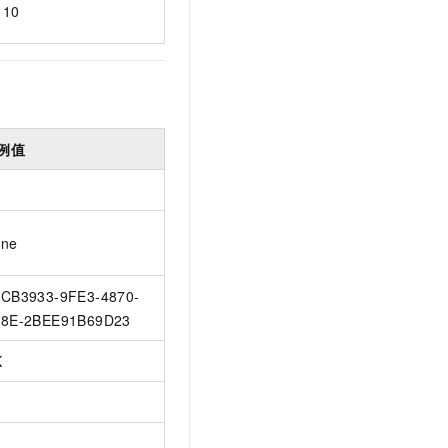
10
例值
ne
CB3933-9FE3-4870-
8E-2BEE91B69D23
K