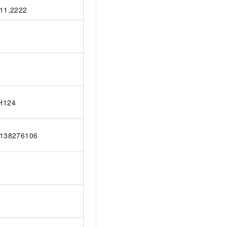
11,2222
H124
138276106