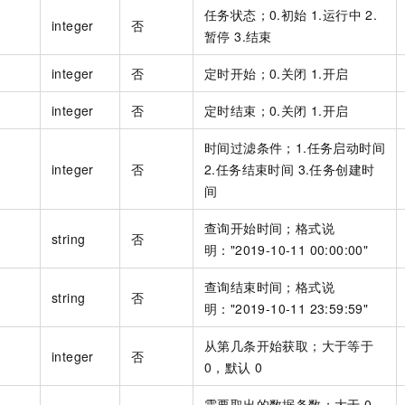
一个 AI 助手
即刻拥有 DeepSeek-R1 满血版
超强辅助，Bol
任务状态；0.初始 1.运行中 2.
integer
否
在企业官网、通讯软件中为客户提供 AI 客服
多种方案随心选，轻松解锁专属 DeepSeek
暂停 3.结束
integer
否
定时开始；0.关闭 1.开启
integer
否
定时结束；0.关闭 1.开启
时间过滤条件；1.任务启动时间
integer
否
2.任务结束时间 3.任务创建时
间
查询开始时间；格式说
string
否
明："2019-10-11 00:00:00"
查询结束时间；格式说
string
否
明："2019-10-11 23:59:59"
从第几条开始获取；大于等于
integer
否
0，默认 0
需要取出的数据条数；大于 0，