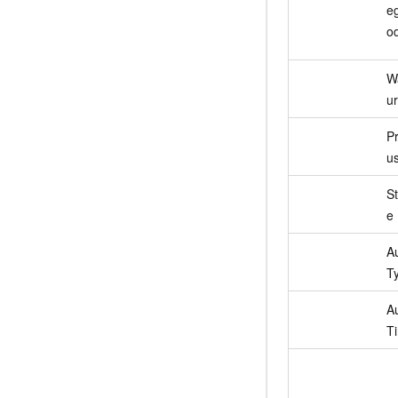
e
o
W
ur
Pr
us
S
e
A
T
A
T