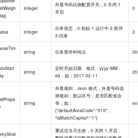
ustomer
外显号码比例配置开关，0.关闭 1.
lidWeigh
integer
0
开启
lag
任务状态，0.初始 1.运行中 2.暂停
tatus
integer
2
3.结束
auseTim
string
任务暂停时间点
20
utoStart
定时开始日期，格式：yyyy-MM-
string
20
ay
dd，如：2017-02-11
外显规则，Json 格式，外显号码选
择规则：默认区号，是否匹配省会
lidPrope
string
等；如：
ex
y
{"defaultAreaCode":"010",
"isMatchCapital":"1"}
重试仅当天生效，0.关闭 1.开启，
tryStrat
删除待重试的数据和待呼叫的数据