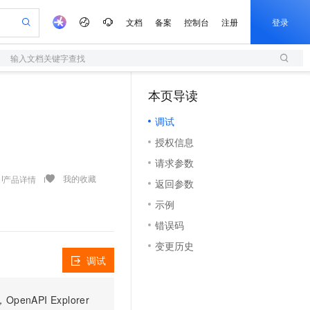
文档
备案
控制台
注册
登录
输入文档关键字查找
验
作计划
器
AI 活动
专业服务
服务伙伴合作计划
开发者社区
加入我们
服务平台百炼
阿里云 OPC 创新助力计划
本页导读
（1）
一站式生成采购清单，支持单品或批量购买
S
可编辑精美 PPT 文稿
S产品伙伴计划（繁花）
峰会
造的大模型服务与应用开发平台
轻量应用服务器
Agency Agents：拥有专属领域专家
AI 生产力先锋
Al MaaS 服务伙伴赋能合作
域名
博文
Careers
至高可申请百万元
调试
性可伸缩的云计算服务
 轻松生成专业的 PPT
开启高性价比 AI 编程新体验
先锋实践拓展 AI 生产力的边界
快速构建应用程序和网站，即刻迈出上云第一步
多领域专家智能体,一键组建 AI 虚拟交付团队
Token 补贴，五大权
计划
海大会
伙伴信用分合作计划
商标
问答
社会招聘
授权信息
益加速 OPC 成功
S
帕鲁游戏服务器
数字证书管理服务（原SSL证书）
HappyHorse 打造一站式影视创作平台
飞天发布时刻
HOT
划
备案
电子书
校园招聘
请求参数
联机服务器，轻松开启游戏
视频创作，一键激活电商全链路生产力
全托管，含MySQL、PostgreSQL、SQL Server、MariaDB多引擎
实现全站HTTPS，呈现可信的WEB访问
所见，即是所愿
可视化编排打通从文字构思到成片全链路闭环
更多支持
我的收藏
产品详情
划
公司注册
镜像站
返回参数
视频生成
语音识别与合成
 智能体与工作流应用
短信服务
漫剧工坊：一站式动画创作平台
AI 实训营
合作伙伴培训与认证
示例
划
上云迁移
的智能体编程平台
站生成，高效打造优质广告素材
通过阿里云百炼高效搭建AI应用,助力高效开发
快速生产连贯的高质量长漫剧
从基础到进阶，Agent 创客手把手教你
国内短信简单易用，安全可靠，秒级触达，全球覆盖200+国家和地区。
e-1.1-T2V
Qwen3-TTS-Flash
lScope
我要反馈
查询合作伙伴
错误码
畅细腻的高质量视频
离线语音合成大模型，多语言方言自适应，低延迟高稳定
n Alibaba Cloud ISV 合作
代维服务
olarDB
建企业门户网站
大数据开发治理平台 DataWorks
10 分钟搭建微信、支付宝小程序
变更历史
创新加速
ope
登录合作伙伴管理后台
我要建议
站，无忧落地极速上线
以可视化方式快速构建移动和 PC 门户网站
100%兼容MySQL、PostgreSQL，兼容Oracle，支持集中和分布式
高效部署网站，快速应用到小程序
Data Agent 驱动的一站式 Data+AI 开发治理平台
e-1.1-I2V
Cosyvoice-V3-Flash
调试
安全
畅自然，细节丰富
高表现力语音合成大模型，语音克隆听感自然
我要投诉
上云场景组合购
伴
边界网络安全防护产品
漫剧创作，剧本、分镜、视频高效生成
覆盖90%+业务场景，专享组合折扣价
PI Explorer
2V
VPN
Fun-ASR