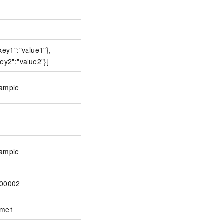
"key1":"value1"},
key2":"value2"}]
ample
ample
00002
ame1