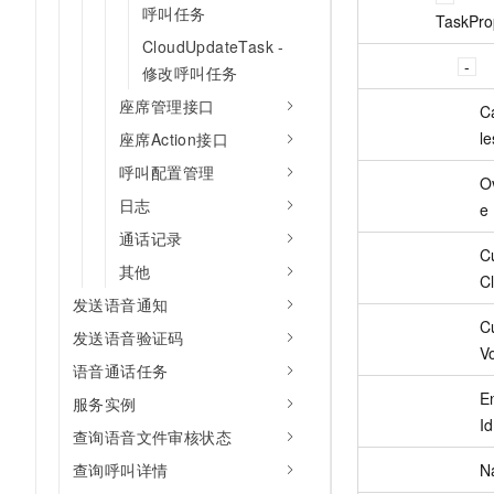
呼叫任务
TaskPro
CloudUpdateTask -
修改呼叫任务
座席管理接口
Ca
le
座席Action接口
呼叫配置管理
O
日志
e
通话记录
C
其他
C
发送语音通知
C
发送语音验证码
V
语音通话任务
En
服务实例
Id
查询语音文件审核状态
N
查询呼叫详情