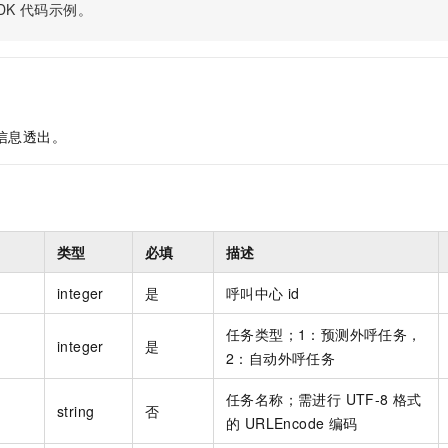
服务生态伙伴
视觉 Coding、空间感知、多模态思考等全面升级
1M上下文，专为长程任务能力而生
DK
代码示例。
云工开物
企业应用
Night Plan 支持 Qwen 3.8-Max
AI 办公
NEW
Red Hat
30+ 款产品免费体验
夜间 5 折，Qwen/Meoo/TokenPlan 客户专享
AI智能应用
科研合作
ERP
堂（旗舰版）
SUSE
智能客服
AI 应用构建
大模型原生
CRM
2个月
自动承接线索
建站小程序
Qoder
大模型服务平台百炼-应用模版
OA 办公系统
HOT
NEW
信息透出。
面向真实软件
个人版上线、团队版降价；千问3.8-Max首发发尝鲜
丰富多元化的应用模版和解决方案
力提升
财税管理
模板建站
万有无界
大模型服务平台百炼-智能体
400电话
定制建站
的模型效果
灵活可视化地构建企业级 Agent
方案
广告营销
模板小程序
类型
必填
描述
秒悟
人工智能平台 PAI
定制小程序
云端极速 AI 
新一代 AI 视频生成模型，深度适配广告营销等场景
AI Native 的算法工程平台，一站式完成建模、训练、推理服务部署
integer
是
呼叫中心 id
APP 开发
任务类型；1：预测外呼任务，
建站系统
integer
是
2：自动外呼任务
AI 应用
10分钟微调：让0.6B模型媲美235B模型
多模态数据信
任务名称；需进行 UTF-8 格式
string
否
依托云原生高可用架构,实现Dify私有化部署
用1%尺寸在特定领域达到大模型90%以上效果
的 URLEncode 编码