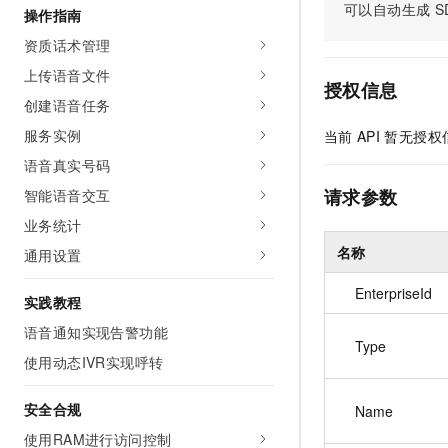
可以自动生成
S
操作指南
AI 产品 免费试用
网络
安全
云开发大赛
Tableau 订阅
1亿+ 大模型 tokens 和 
资质话术管理
可观测
入门学习赛
中间件
AI空中课堂在线直播课
上传语音文件
140+云产品 免费试用
大模型服务
授权信息
上云与迁云
产品新客免费试用，最长1
数据库
创建语音任务
生态解决方案
千问AI平台-Token Plan
服务实例
当前
API
暂无授权
企业出海
大模型ACA认证体验
大数据计算
助力企业全员 AI 认知与能
语音真实号码
行业生态解决方案
政企业务
媒体服务
千问AI平台-模型体验
请求参数
智能语音交互
开发者生态解决方案
在线体验全尺寸、多种模态
业务统计
企业服务与云通信
AI 开发和 AI 应用解决
名称
Happy 系列大模型
通用设置
域名与网站
EnterpriseId
实践教程
终端用户计算
语音通知实现告警功能
Type
Serverless
大模型解决方案
使用动态IVR实现呼转
开发工具
快速部署 Dify，高效搭建 
安全合规
Name
迁移与运维管理
使用RAM进行访问控制