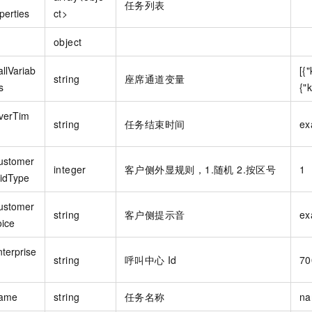
任务列表
perties
ct>
object
llVariab
[{
string
座席通道变量
s
{"
verTim
string
任务结束时间
ex
ustomer
integer
客户侧外显规则，1.随机 2.按区号
1
lidType
ustomer
string
客户侧提示音
ex
oice
terprise
string
呼叫中心 Id
70
ame
string
任务名称
n