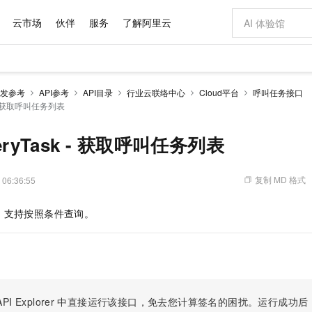
云市场
伙伴
服务
了解阿里云
AI 特惠
数据与 API
成为产品伙伴
企业增值服务
最佳实践
价格计算器
AI 场景体
基础软件
产品伙伴合
阿里云认证
市场活动
配置报价
大模型
发参考
API参考
API目录
行业云联络中心
Cloud平台
呼叫任务接口
自助选配和估算价格
k - 获取呼叫任务列表
步到位
域名与网站
智启 AI 普惠权益
产品生态集成认证中心
企业支持计划
云上春晚
Qwen Audio：打造专属 AI 语音助手
千问官方 MaaS 平台，为开发者和 Agent 而生，新用户赠送 1 亿 + tokens 额度
云服务器 EC
一句话生成原生
AI Coding
阿里云Maa
2026 阿里云
为企业打
数据集
Windows
大模型认证
模型
NEW
NEW
格式还原
值低价云产品抢先购
提供智能易用的域名与建站服务
至高享 1亿+免费 tokens，加速 Al 应用落地
Qwen-Audio-3.0-Realtime 端到端实时语音角色扮演
安全可靠、弹
输入一句话想法,
智能编程，一键
产品生态伙伴
专家技术服务
云上奥运之旅
弹性计算合作
阿里云中企出
手机三要素
宝塔 Linux
全部认证
ueryTask - 获取呼叫任务列表
价格优势
开源旗舰模型
对象存储 OSS
即刻拥有 DeepSeek-V4-Pro
阿里云 OPC 创新助力计划
云数据库 RD
一键部署幻兽
AI 电商营销
产品生态伙伴工作台
企业增值服务台
云栖战略参考
云存储合作计
云栖大会
身份实名认证
CentOS
训练营
推动算力普惠，释放技术红利
的大模型服务
最高返9万
真正可用的 1M 上下文,一次完成代码全链路开发
轻松解锁专属 DeepSeek-V4-Pro
至高百万元 Token 补贴，加速一人公司成长
稳定、安全、高性价比、高性能的云存储服务
一键购买专属
从图文生成到
复制 MD 格式
 06:36:55
云上的中国
数据库合作计
活动全景
短信
Docker
图片和
自进化智能体
人工智能平台 PAI
5 分钟轻松部署专属 QwenPaw
Token Plan 模型订阅计划
Qoder
高效搭建 AI
AI 广告创作
企业成长
大模型
NEW
HOT
信息公告
看见新力量
云网络合作计
OCR 文字识别
JAVA
级电脑
越聪明
证享300元代金券
一站式AI开发、训练和推理服务
Qwen3.8-Max 首发尝鲜，限时加量 10 倍，夜间低至2折
从聊天伙伴进化为能主动干活的本地数字员工
面向真实软件
图文、视频一
，支持按照条件查询。
Kimi-K3
HappyHors
NEW
魔搭 Mode
loud
服务实践
官网公告
Kimi 最新旗舰模型，长程编程与推理利器
让文字生成流
金融模力时刻
Salesforce O
版
发票查验
全能环境
Qoder CN
Claude Code + GStack 打造工程团队
千问办公，限时限量积分加倍
云原生数据库 P
低代码高效构
AI 建站
NEW
作计划
计划
创新中心
魔搭 ModelSc
健康状态
让AI从“聊天伙伴”进化为能干活的“数字员工”
覆盖公网/内网、递归/权威、移动APP等全场景解析服务
安装技能 GStack，拥有专属 AI 工程团队
你的AI工作搭子，覆盖日常办公高频场景
基于千问大模型等，支持代码智能生成、研发智能问答
0 代码专业建
客户案例
天气预报查询
操作系统
Deepseek-v4-pro
HappyHors
态合作计划
态智能体模型
旗舰 MoE 大模型，百万上下文与顶尖推理能力
图生视频，流
Compute
同享
容器服务 Kubernetes 版 ACK
万小智 AI 建站低至 15元/月
云防火墙
AI 短剧/漫剧
快递物流查询
WordPress
成为服务伙
高校合作
式云数据仓库
点，立即开启云上创新
提供一站式管理容器应用的 K8s 服务
送.CN域名，送备案服务码
云原生的云上
AI助力短剧
PI Explorer
中直接运行该接口，免去您计算签名的困扰。运行成功后，OpenA
GLM-5.2
Wan2.7-T
Ubuntu