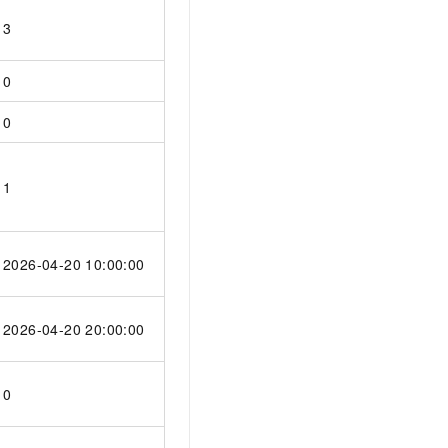
t.diy 一步搞定创意建站
构建大模型应用的安全防护体系
3
通过自然语言交互简化开发流程,全栈开发支持
通过阿里云安全产品对 AI 应用进行安全防护
0
0
1
2026-04-20 10:00:00
2026-04-20 20:00:00
0