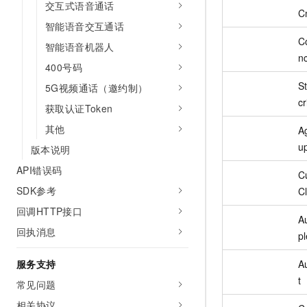
交互式语音通话
C
智能语音交互通话
C
智能语音机器人
n
400号码
S
5G视频通话（邀约制）
cr
获取认证Token
其他
A
u
版本说明
API错误码
C
SDK参考
Cl
回调HTTP接口
A
回执消息
pl
A
服务支持
t
常见问题
相关协议