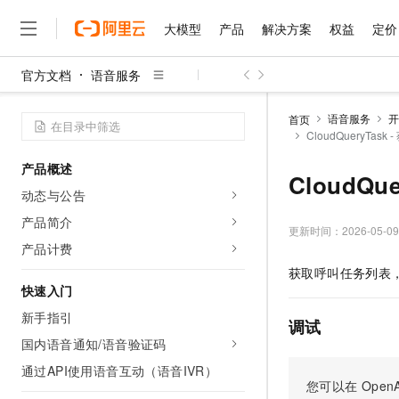
大模型
产品
解决方案
权益
定价
官方文档
语音服务
大模型
产品
解决方案
权益
定价
云市场
伙伴
服务
了解阿里云
精选产品
精选解决方案
普惠上云
产品定价
精选商城
成为销售伙伴
售前咨询
为什么选择阿里云
千问AI平台
语音服务
开
首页
了解云产品的定价详情
CloudQueryTas
大模型服务平台百炼
睿译宝，AI翻译排版一
普惠上云 官方力荐
分销伙伴
在线服务
网站建设
什么是云计算
大
大模型服务与应用平台
上传文档即自动完成翻译和
云服务器38元/年起，超
产品概述
咨询伙伴
多端小程序
技术领先
CloudQ
云上成本管理
售后服务
千问大模型
GLM-5.2：长任务时代
官方推荐返现计划
大模型
动态与公告
大模型
精选产品
精选解决方案
Salesforce 国际版订阅
稳定可靠
管理和优化成本
多元化、高性能、安全可靠
推荐新用户得奖励，单订单
销售伙伴合作计划
产品简介
自助服务
更新时间：
2026-05-09
友盟天域
安全合规
人工智能与机器学习
AI
文本生成
无影云电脑
Hermes Agent，打造
云工开物
产品计费
无影生态合作计划
在线服务
观测云
分析师报告
随时随地安全接入的云上超
自主进化，持久记忆，越用
高校专属算力普惠，学生认
计算
互联网应用开发
获取呼叫任务列表
Qwen3.8-Max
HOT
Salesforce On Alibaba C
工单服务
快速入门
智能体时代全能旗舰模型
Tuya 物联网平台阿里云
研究报告与白皮书
云解析DNS
快速拥有专属 OpenClaw
Consulting Partner 合
大数据
容器
新手指引
免费试用
短信专区
调试
蓝凌 OA
Qwen3.7-Plus
AI 大模型销售与服务生
国内语音通知/语音验证码
现代化应用
存储
天池大赛
能看、能想、能动手的多模
云原生大数据计算服务 Max
解决方案免费试用 新老
电子合同
通过API使用语音互动（语音IVR）
面向分析的企业级SaaS模
最高领取价值200元试用
安全
网络与CDN
您可以在
OpenA
AI 算法大赛
Qwen3-VL-Plus
畅捷通