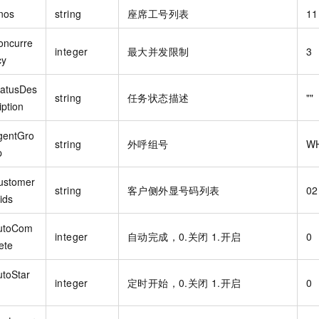
nos
string
座席工号列表
11
oncurre
integer
最大并发限制
3
cy
tatusDes
string
任务状态描述
""
iption
gentGro
string
外呼组号
W
p
ustomer
string
客户侧外显号码列表
02
ids
utoCom
integer
自动完成，0.关闭 1.开启
0
ete
utoStar
integer
定时开始，0.关闭 1.开启
0