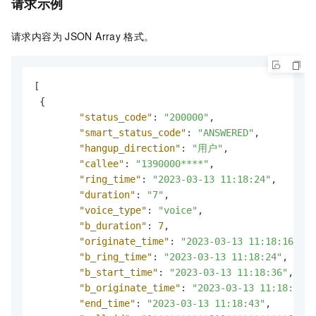
请求示例
请求内容为
JSON Array
格式。
[
{
"status_code"
:
"200000"
,
"smart_status_code"
:
"ANSWERED"
,
"hangup_direction"
:
"用户"
,
"callee"
:
"1390000****"
,
"ring_time"
:
"2023-03-13 11:18:24"
,
"duration"
:
"7"
,
"voice_type"
:
"voice"
,
"b_duration"
:
7
,
"originate_time"
:
"2023-03-13 11:18:16"
,
"b_ring_time"
:
"2023-03-13 11:18:24"
,
"b_start_time"
:
"2023-03-13 11:18:36"
,
"b_originate_time"
:
"2023-03-13 11:18:16"
,
"end_time"
:
"2023-03-13 11:18:43"
,