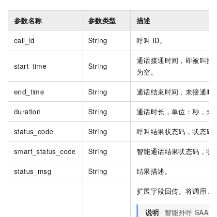
参数名称
参数类型
描述
call_id
String
呼叫
ID。
通话接通时间，即被叫接
start_time
String
为空。
end_time
String
通话结束时间，
未接通时
duration
String
通话时长，单位：秒，未
status_code
String
呼叫结果状态码，状态码
smart_status_code
String
智能通话结果状态码，状
status_msg
String
结果描述。
扩展字段回传。将调用
AP
说明
智能外呼
SAAS