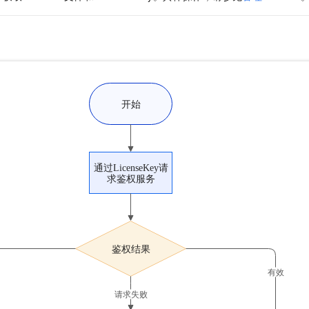
服务生态伙伴
视觉 Coding、空间感知、多模态思考等全面升级
1M上下文，专为长程任务能力而生
云工开物
企业应用
Night Plan 支持 Qwen 3.8-Max
AI 办公
NEW
Red Hat
30+ 款产品免费体验
夜间 5 折，Qwen/Meoo/TokenPlan 客户专享
AI智能应用
科研合作
ERP
堂（旗舰版）
SUSE
智能客服
AI 应用构建
大模型原生
CRM
2个月
自动承接线索
建站小程序
Qoder
大模型服务平台百炼-应用模版
OA 办公系统
HOT
NEW
面向真实软件
个人版上线、团队版降价；千问3.8-Max首发发尝鲜
丰富多元化的应用模版和解决方案
力提升
财税管理
模板建站
万有无界
大模型服务平台百炼-智能体
400电话
定制建站
的模型效果
灵活可视化地构建企业级 Agent
方案
广告营销
模板小程序
秒悟
人工智能平台 PAI
定制小程序
云端极速 AI 
新一代 AI 视频生成模型，深度适配广告营销等场景
AI Native 的算法工程平台，一站式完成建模、训练、推理服务部署
APP 开发
建站系统
AI 应用
10分钟微调：让0.6B模型媲美235B模型
多模态数据信
依托云原生高可用架构,实现Dify私有化部署
用1%尺寸在特定领域达到大模型90%以上效果