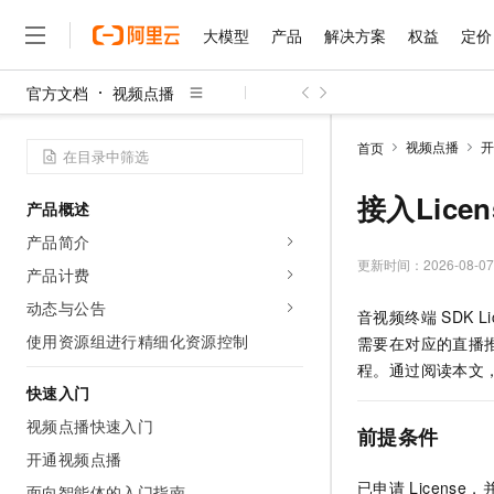
大模型
产品
解决方案
权益
定价
官方文档
视频点播
大模型
产品
解决方案
权益
定价
云市场
伙伴
服务
了解阿里云
精选产品
精选解决方案
普惠上云
产品定价
精选商城
成为销售伙伴
售前咨询
为什么选择阿里云
千问AI平台
视频点播
开
首页
了解云产品的定价详情
大模型服务平台百炼
千问办公，解锁你的工作
普惠上云 官方力荐
分销伙伴
在线服务
网站建设
什么是云计算
大
大模型服务与应用平台
企业级Agent产品，直接
云服务器38元/年起，超
接入Licen
产品概述
咨询伙伴
多端小程序
技术领先
云上成本管理
售后服务
千问大模型
Agency Agents：拥
官方推荐返现计划
大模型
产品简介
大模型
精选产品
精选解决方案
Salesforce 国际版订阅
稳定可靠
管理和优化成本
多元化、高性能、安全可靠
推荐新用户得奖励，单订单
更新时间：
2026-08-07
销售伙伴合作计划
产品计费
自助服务
友盟天域
安全合规
人工智能与机器学习
AI
文本生成
无影云电脑
HappyHorse 打造一
云工开物
动态与公告
音视频终端
SDK Li
无影生态合作计划
在线服务
观测云
分析师报告
随时随地安全接入的云上超
高校专属算力普惠，学生认
计算
互联网应用开发
使用资源组进行精细化资源控制
Qwen3.8-Max
需要在对应的直播
HOT
Salesforce On Alibaba C
工单服务
智能体时代全能旗舰模型
Tuya 物联网平台阿里云
研究报告与白皮书
程。通过阅读本文
云解析DNS
快速拥有专属 OpenClaw
Consulting Partner 合
大数据
容器
快速入门
免费试用
短信专区
蓝凌 OA
Qwen3.7-Plus
AI 大模型销售与服务生
视频点播快速入门
现代化应用
存储
天池大赛
前提条件
能看、能想、能动手的多模
云原生大数据计算服务 Max
解决方案免费试用 新老
电子合同
开通视频点播
面向分析的企业级SaaS模
最高领取价值200元试用
安全
网络与CDN
AI 算法大赛
Qwen3-VL-Plus
已申请
License
畅捷通
面向智能体的入门指南