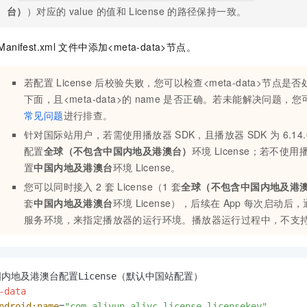
台）
）对应的
value
的值和
License
的路径保持一致。
Manifest.xml
文件中添加<meta-data>节点。
若配置
License
后校验失败，您可以检查<meta-data>节点是否处于<
下面，且<meta-data>的
name
是否正确。若未能解决问题，您
常见问题
进行排查。
针对国际站用户，若需使用播放器
SDK，且播放器
SDK
为
6.14.
配置
全球（不包含中国内地及港澳台）
环境
License；若不使用
置
中国内地及港澳台
环境
License。
您可以同时接入
2
套
License（1
套
全球（不包含中国内地及港
套
中国内地及港澳台
环境
License），后续在
App
每次启动后，
服务环境，来指定播放器的运行环境。播放器运行过程中，不支
-data
ndroid:name
=
"com.aliyun.alivc_license.licensekey"