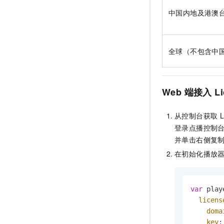
中国内地及港澳
全球（不包含中
Web
端接入
L
从控制台获取
L
登录点播控制
并单击右侧复
在初始化播放
var
 play
licens
doma
key
: