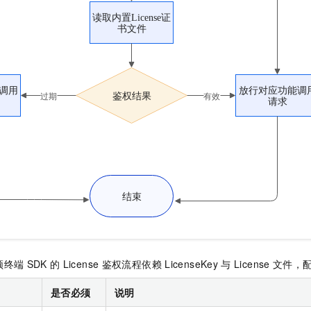
一个 AI 助手
即刻拥有 DeepSeek-R1 满血版
超强辅助，Bol
在企业官网、通讯软件中为客户提供 AI 客服
多种方案随心选，轻松解锁专属 DeepSeek
频终端
SDK
的
License
鉴权流程依赖
LicenseKey
与
License
文件，
是否必须
说明