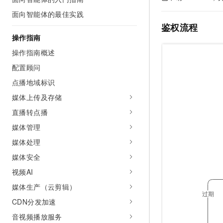
AI 产品 免费试用
网络
安全
云开发大赛
面向智能体的最佳实践
Tableau 订阅
1亿+ 大模型 tokens 和 
鉴权流程
可观测
入门学习赛
中间件
AI空中课堂在线直播课
操作指南
140+云产品 免费试用
大模型服务
上云与迁云
产品新客免费试用，最长1
数据库
操作指南概述
生态解决方案
千问AI平台-Token Plan
配置顾问
企业出海
大模型ACA认证体验
大数据计算
助力企业全员 AI 认知与能
点播地域标识
行业生态解决方案
政企业务
媒体服务
千问AI平台-模型体验
媒体上传及存储
开发者生态解决方案
在线体验全尺寸、多种模态
直播转点播
企业服务与云通信
AI 开发和 AI 应用解决
Happy 系列大模型
媒体管理
域名与网站
媒体处理
终端用户计算
媒体安全
视频AI
Serverless
大模型解决方案
媒体生产（云剪辑）
开发工具
快速部署 Dify，高效搭建 
CDN分发加速
迁移与运维管理
音视频播放服务