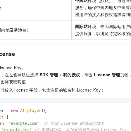
中国站
环境（默认）。通过阿
台
服务，确保中国内地及中国香
湾用户的接入和授权需求得到
国际站
环境。专为国际站用户
国内地及港澳台）
提供服务，以满足特定区域的
icense
icense Key。
台，在左侧导航栏选择
SDK
管理
>
我的授权
，单击
License
管理
页签
制图标获取其值。
器时传入
license
字段，包含注册的域名和
License Key：
er = 
new
Aliplayer
({

e
: {

in
: 
"example.com"
, 
// 申请 License 时填写的域名
 
"example-key"
// 申请成功后，在控制台可以看到 License Key