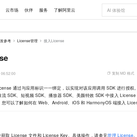
云市场
伙伴
服务
了解阿里云
AI 特惠
数据与 API
成为产品伙伴
企业增值服务
最佳实践
价格计算器
AI 场景体
基础软件
产品伙伴合
阿里云认证
市场活动
配置报价
大模型
发参考
License管理
接入License
自助选配和估算价格
新方式
域名与网站
睿译宝，AI翻译排版一步到位
智启 AI 普惠权益
产品生态集成认证中心
企业支持计划
云上春晚
千问官方 MaaS 平台，为开发者和 Agent 而生，新用户赠送 1 亿 + tokens 额度
云服务器 EC
Qwen Aud
AI Coding
阿里云Maa
2026 阿里云
为企业打
数据集
Windows
大模型认证
模型
NEW
NEW
交付可用成果
值低价云产品抢先购
提供智能易用的域名与建站服务
上传文档即自动完成翻译和格式还原
至高享 1亿+免费 tokens，加速 Al 应用落地
安全可靠、弹
智能编程，一键
se
产品生态伙伴
专家技术服务
云上奥运之旅
弹性计算合作
阿里云中企出
手机三要素
宝塔 Linux
全部认证
价格优势
有专属领域专家
对象存储 OSS
GLM-5.2：长任务时代开源旗舰模型
阿里云 OPC 创新助力计划
云数据库 RD
即刻拥有 DeepS
AI 电商营销
产品生态伙伴工作台
企业增值服务台
云栖战略参考
云存储合作计
云栖大会
身份实名认证
CentOS
训练营
推动算力普惠，释放技术红利
的大模型服务
最高返9万
多领域专家智能体,一键组建 AI 虚拟交付团队
至高百万元 Token 补贴，加速一人公司成长
稳定、安全、高性价比、高性能的云存储服务
真正可用的 1M 上下文,一次完成代码全链路开发
轻松解锁专属 Dee
从图文生成到
复制 MD 格式
 06:52:00
云上的中国
数据库合作计
活动全景
短信
Docker
图片和
站式影视创作平台
人工智能平台 PAI
Hermes Agent，打造自进化智能体
Token Plan 模型订阅计划
Qoder
5 分钟轻松部署
AI 广告创作
企业成长
大模型
NEW
信息公告
cense
通过与应用标识一一绑定，以实现对该应用调用
SDK
进行授权
看见新力量
云网络合作计
OCR 文字识别
JAVA
级电脑
证享300元代金券
可视化编排打通从文字构思到成片全链路闭环
一站式AI开发、训练和推理服务
自主进化，持久记忆，越用越聪明
Qwen3.8-Max 首发尝鲜，限时加量 10 倍，夜间低至2折
面向真实软件
图文、视频一
Kimi-K3
HappyHors
推流
SDK、短视频
SDK、播放器
SDK、美颜特效
SDK
中接入
License
NEW
魔搭 Mode
loud
服务实践
官网公告
Kimi 最新旗舰模型，长程编程与推理利器
让文字生成流
金融模力时刻
Salesforce O
版
，您可以了解如何在
发票查验
Web、Android
、iOS
和
HarmonyOS
全能环境
端接入
Lic
Qoder CN
Claude Code + GStack 打造工程团队
千问办公，限时限量积分加倍
云原生数据库 P
低代码高效构
AI 建站
NEW
作计划
计划
创新中心
魔搭 ModelSc
健康状态
让AI从“聊天伙伴”进化为能干活的“数字员工”
覆盖公网/内网、递归/权威、移动APP等全场景解析服务
安装技能 GStack，拥有专属 AI 工程团队
你的AI工作搭子，覆盖日常办公高频场景
基于千问大模型等，支持代码智能生成、研发智能问答
0 代码专业建
客户案例
天气预报查询
操作系统
Deepseek-v4-pro
HappyHors
态合作计划
态智能体模型
旗舰 MoE 大模型，百万上下文与顶尖推理能力
图生视频，流
Compute
同享
容器服务 Kubernetes 版 ACK
万小智 AI 建站低至 15元/月
云防火墙
AI 短剧/漫剧
快递物流查询
WordPress
成为服务伙
高校合作
式云数据仓库
点，立即开启云上创新
提供一站式管理容器应用的 K8s 服务
送.CN域名，送备案服务码
云原生的云上
AI助力短剧
GLM-5.2
Wan2.7-T
，并获取
License
文件和
License Key。具体操作，请参见
管理
License
Ubuntu