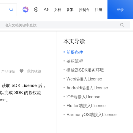
文档
备案
控制台
注册
登录
输入文档关键字查找
验
作计划
器
AI 活动
专业服务
服务伙伴合作计划
开发者社区
加入我们
服务平台百炼
阿里云 OPC 创新助力计划
本页导读
（1）
一站式生成采购清单，支持单品或批量购买
S
io：打造专属 AI 语音助手
S产品伙伴计划（繁花）
峰会
造的大模型服务与应用开发平台
轻量应用服务器
一句话生成原生可编辑精美 PPT 文稿
AI 生产力先锋
Al MaaS 服务伙伴赋能合作
域名
博文
Careers
至高可申请百万元
前提条件
性可伸缩的云计算服务
开启高性价比 AI 编程新体验
Qwen-Audio-3.0-Realtime 端到端实时语音角色扮演
输入一句话想法, 轻松生成专业的 PPT
先锋实践拓展 AI 生产力的边界
快速构建应用程序和网站，即刻迈出上云第一步
Token 补贴，五大权
计划
海大会
伙伴信用分合作计划
商标
问答
社会招聘
鉴权流程
益加速 OPC 成功
S
eek-V4-Pro
数字证书管理服务（原SSL证书）
一键部署幻兽帕鲁游戏服务器
飞天发布时刻
HOT
划
备案
电子书
校园招聘
播放器SDK服务环境
pSeek-V4-Pro
视频创作，一键激活电商全链路生产力
全托管，含MySQL、PostgreSQL、SQL Server、MariaDB多引擎
实现全站HTTPS，呈现可信的WEB访问
一键购买专属联机服务器，轻松开启游戏
所见，即是所愿
我的收藏
产品详情
更多支持
划
公司注册
镜像站
Web端接入License
视频生成
语音识别与合成
专属 QwenPaw
短信服务
漫剧工坊：一站式动画创作平台
AI 实训营
HOT
。获取
SDK License
后，
合作伙伴培训与认证
Android端接入License
划
上云迁移
的智能体编程平台
站生成，高效打造优质广告素材
从聊天伙伴进化为能主动干活的本地数字员工
快速生产连贯的高质量长漫剧
从基础到进阶，Agent 创客手把手教你
国内短信简单易用，安全可靠，秒级触达，全球覆盖200+国家和地区。
e-1.1-T2V
Qwen3-TTS-Flash
以完成
SDK
的授权流
lScope
我要反馈
查询合作伙伴
iOS端接入License
畅细腻的高质量视频
离线语音合成大模型，多语言方言自适应，低延迟高稳定
n Alibaba Cloud ISV 合作
ense。
代维服务
olarDB
建企业门户网站
大数据开发治理平台 DataWorks
10 分钟搭建微信、支付宝小程序
Flutter端接入License
创新加速
ope
登录合作伙伴管理后台
我要建议
站，无忧落地极速上线
以可视化方式快速构建移动和 PC 门户网站
100%兼容MySQL、PostgreSQL，兼容Oracle，支持集中和分布式
高效部署网站，快速应用到小程序
Data Agent 驱动的一站式 Data+AI 开发治理平台
e-1.1-I2V
Cosyvoice-V3-Flash
HarmonyOS端接入License
安全
畅自然，细节丰富
高表现力语音合成大模型，语音克隆听感自然
我要投诉
上云场景组合购
伴
边界网络安全防护产品
漫剧创作，剧本、分镜、视频高效生成
覆盖90%+业务场景，专享组合折扣价
2V
VPN
Fun-ASR
。