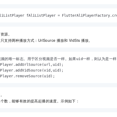
服务生态伙伴
视觉 Coding、空间感知、多模态思考等全面升级
1M上下文，专为长程任务能力而生
云工开物
企业应用
Night Plan 支持 Qwen 3.8-Max
AI 办公
NEW
Red Hat
30+ 款产品免费体验
夜间 5 折，Qwen/Meoo/TokenPlan 客户专享
AI智能应用
科研合作
ERP
liListPlayer fAliListPlayer = FlutterAliPlayerFactory.cr
堂（旗舰版）
SUSE
智能客服
AI 应用构建
大模型原生
CRM
2个月
自动承接线索
建站小程序
Qoder
除资源。
大模型服务平台百炼-应用模版
OA 办公系统
HOT
NEW
面向真实软件
个人版上线、团队版降价；千问3.8-Max首发发尝鲜
丰富多元化的应用模版和解决方案
支持两种播放方式：UrlSource
播放和
VidSts
播放。
力提升
财税管理
模板建站
万有无界
大模型服务平台百炼-智能体
400电话
定制建站
的模型效果
灵活可视化地构建企业级 Agent
是视频的唯一标志。用于区分视频是否一样。如果uid一样，则认为是一样
方案
广告营销
模板小程序
Player.addUrlSource(url,uid);

秒悟
人工智能平台 PAI
Player.addVidSource(vid,uid);

定制小程序
云端极速 AI 
新一代 AI 视频生成模型，深度适配广告营销等场景
AI Native 的算法工程平台，一站式完成建模、训练、推理服务部署
tPlayer.removeSource(uid);
APP 开发
建站系统
数。
载个数，能够有效的提高起播的速度。示例如下：
AI 应用
10分钟微调：让0.6B模型媲美235B模型
多模态数据信
依托云原生高可用架构,实现Dify私有化部署
用1%尺寸在特定领域达到大模型90%以上效果