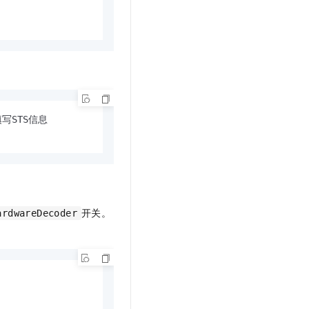
t.diy 一步搞定创意建站
构建大模型应用的安全防护体系
通过自然语言交互简化开发流程,全栈开发支持
通过阿里云安全产品对 AI 应用进行安全防护
STS信息

开关。
ardwareDecoder