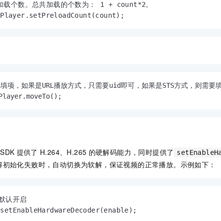
加载个数。总共加载的个数为： 1 + count*2。

一个 AI 助手
即刻拥有 DeepSeek-R1 满血版
超强辅助，Bol
tPlayer.setPreloadCount(count);
在企业官网、通讯软件中为客户提供 AI 客服
多种方案随心选，轻松解锁专属 DeepSeek
为必填项，如果是URL播放方式，只需要uid即可，如果是STS方式，则需要填写
Player.moveTo();
SDK
提供了
H.264、H.265
的硬解码能力，同时提供了
setEnableH
解初始化失败时，自动切换为软解，保证视频的正常播放。示例如下：
默认开启

.setEnableHardwareDecoder(enable);