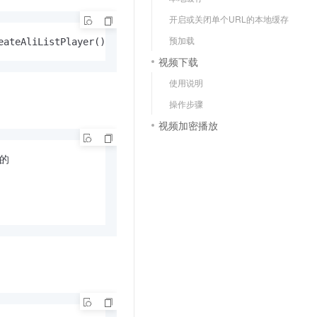
文戏情感细腻自然，动作戏激烈拳拳到肉，实现更强表演能力
支持中英文自由切换，具备更强的噪声鲁棒性
云聚AI 严选权益
SSL 证书
开启或关闭单个URL的本地缓存
，一键激活高效办公新体验
精选AI产品，从模型到应用全链提效
堡垒机
预加载
eateAliListPlayer();
AI 用量加速计划
应用
视频下载
防火墙
、识别商机，让客服更高效、服务更出色。
新老同享，达量后返
使用说明
千问办公
主机安全
NEW
操作步骤
的智能体编程平台
一站式AI生产力平台
视频加密播放
AI 应用及服务市场
伶鹊
企业级人与Agent协作平台，接入和调度多个数字员工
智能客服平台，对话机器人、对话分析、智能外呼
的

AI 应用
大模型服务平台百炼 - 全妙
大模型
应用创作平台
多模态内容创作工具，已接入 DeepSeek
自然语言处理
数据标注
机器学习
息提取
与 AI 智能体进行实时音视频通话
从文本、图片、视频中提取结构化的属性信息
构建支持视频理解的 AI 音视频实时通话应用