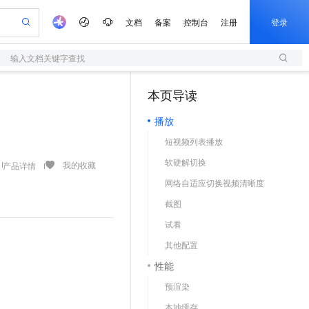
文档
备案
控制台
注册
登录
输入文档关键字查找
验
作计划
器
AI 活动
专业服务
服务伙伴合作计划
开发者社区
加入我们
服务平台百炼
阿里云 OPC 创新助力计划
本页导读
（1）
一站式生成采购清单，支持单品或批量购买
S
可编辑精美 PPT 文稿
S产品伙伴计划（繁花）
峰会
造的大模型服务与应用开发平台
轻量应用服务器
Agency Agents：拥有专属领域专家
AI 生产力先锋
Al MaaS 服务伙伴赋能合作
域名
博文
Careers
至高可申请百万元
播放
性可伸缩的云计算服务
 轻松生成专业的 PPT
开启高性价比 AI 编程新体验
先锋实践拓展 AI 生产力的边界
快速构建应用程序和网站，即刻迈出上云第一步
多领域专家智能体,一键组建 AI 虚拟交付团队
Token 补贴，五大权
计划
海大会
伙伴信用分合作计划
商标
问答
社会招聘
短视频列表播放
益加速 OPC 成功
S
帕鲁游戏服务器
数字证书管理服务（原SSL证书）
HappyHorse 打造一站式影视创作平台
飞天发布时刻
HOT
划
备案
电子书
校园招聘
软硬解切换
联机服务器，轻松开启游戏
视频创作，一键激活电商全链路生产力
全托管，含MySQL、PostgreSQL、SQL Server、MariaDB多引擎
实现全站HTTPS，呈现可信的WEB访问
所见，即是所愿
可视化编排打通从文字构思到成片全链路闭环
我的收藏
产品详情
更多支持
划
公司注册
镜像站
网络自适应切换视频清晰度
视频生成
语音识别与合成
 智能体与工作流应用
短信服务
漫剧工坊：一站式动画创作平台
AI 实训营
合作伙伴培训与认证
截图
划
上云迁移
的智能体编程平台
站生成，高效打造优质广告素材
通过阿里云百炼高效搭建AI应用,助力高效开发
快速生产连贯的高质量长漫剧
从基础到进阶，Agent 创客手把手教你
国内短信简单易用，安全可靠，秒级触达，全球覆盖200+国家和地区。
e-1.1-T2V
Qwen3-TTS-Flash
lScope
我要反馈
查询合作伙伴
试看
畅细腻的高质量视频
离线语音合成大模型，多语言方言自适应，低延迟高稳定
n Alibaba Cloud ISV 合作
代维服务
olarDB
建企业门户网站
大数据开发治理平台 DataWorks
10 分钟搭建微信、支付宝小程序
其他配置
创新加速
ope
登录合作伙伴管理后台
我要建议
站，无忧落地极速上线
以可视化方式快速构建移动和 PC 门户网站
100%兼容MySQL、PostgreSQL，兼容Oracle，支持集中和分布式
高效部署网站，快速应用到小程序
Data Agent 驱动的一站式 Data+AI 开发治理平台
e-1.1-I2V
Cosyvoice-V3-Flash
性能
安全
畅自然，细节丰富
高表现力语音合成大模型，语音克隆听感自然
我要投诉
上云场景组合购
伴
预渲染
边界网络安全防护产品
漫剧创作，剧本、分镜、视频高效生成
覆盖90%+业务场景，专享组合折扣价
2V
VPN
Fun-ASR
本地缓存