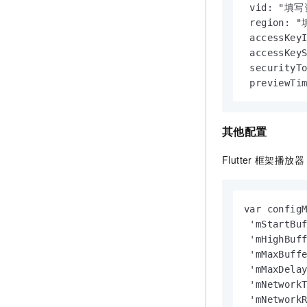
 vid: "填写
 region: 
 accessKe
 accessKe
 security
 preview
其他配置
Flutter
框架播放器
var configM
 'mStartB
 'mHighBuf
 'mMaxBuf
 'mMaxDel
 'mNetwor
 'mNetwor