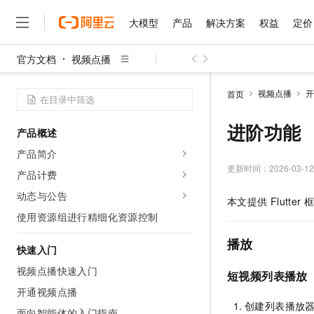
大模型
产品
解决方案
权益
定价
官方文档
视频点播
大模型
产品
解决方案
权益
定价
云市场
伙伴
服务
了解阿里云
精选产品
精选解决方案
普惠上云
产品定价
精选商城
成为销售伙伴
售前咨询
为什么选择阿里云
千问AI平台
视频点播
开
首页
了解云产品的定价详情
大模型服务平台百炼
睿译宝，AI翻译排版一
普惠上云 官方力荐
分销伙伴
在线服务
网站建设
什么是云计算
大
大模型服务与应用平台
上传文档即自动完成翻译和
云服务器38元/年起，超
进阶功能
产品概述
咨询伙伴
多端小程序
技术领先
云上成本管理
售后服务
千问大模型
GLM-5.2：长任务时代
官方推荐返现计划
大模型
产品简介
大模型
精选产品
精选解决方案
Salesforce 国际版订阅
稳定可靠
管理和优化成本
多元化、高性能、安全可靠
推荐新用户得奖励，单订单
更新时间：
2026-03-12
销售伙伴合作计划
产品计费
自助服务
友盟天域
安全合规
人工智能与机器学习
AI
文本生成
无影云电脑
Hermes Agent，打造
云工开物
动态与公告
本文提供
Flutter
无影生态合作计划
在线服务
观测云
分析师报告
随时随地安全接入的云上超
自主进化，持久记忆，越用
高校专属算力普惠，学生认
计算
互联网应用开发
使用资源组进行精细化资源控制
Qwen3.8-Max
HOT
Salesforce On Alibaba C
工单服务
智能体时代全能旗舰模型
Tuya 物联网平台阿里云
研究报告与白皮书
云解析DNS
快速拥有专属 OpenClaw
Consulting Partner 合
播放
大数据
容器
快速入门
免费试用
短信专区
蓝凌 OA
Qwen3.7-Plus
AI 大模型销售与服务生
视频点播快速入门
现代化应用
存储
天池大赛
短视频列表播放
能看、能想、能动手的多模
云原生大数据计算服务 Max
解决方案免费试用 新老
电子合同
开通视频点播
面向分析的企业级SaaS模
最高领取价值200元试用
安全
网络与CDN
AI 算法大赛
Qwen3-VL-Plus
创建列表播放
畅捷通
面向智能体的入门指南