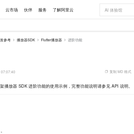
云市场
伙伴
服务
了解阿里云
AI 特惠
数据与 API
成为产品伙伴
企业增值服务
最佳实践
价格计算器
AI 场景体
基础软件
产品伙伴合
阿里云认证
市场活动
配置报价
大模型
发参考
播放器SDK
Flutter播放器
进阶功能
自助选配和估算价格
步到位
域名与网站
智启 AI 普惠权益
产品生态集成认证中心
企业支持计划
云上春晚
Qwen Audio：打造专属 AI 语音助手
千问官方 MaaS 平台，为开发者和 Agent 而生，新用户赠送 1 亿 + tokens 额度
云服务器 EC
一句话生成原生
AI Coding
阿里云Maa
2026 阿里云
为企业打
数据集
Windows
大模型认证
模型
NEW
NEW
格式还原
值低价云产品抢先购
提供智能易用的域名与建站服务
至高享 1亿+免费 tokens，加速 Al 应用落地
Qwen-Audio-3.0-Realtime 端到端实时语音角色扮演
安全可靠、弹
输入一句话想法,
智能编程，一键
产品生态伙伴
专家技术服务
云上奥运之旅
弹性计算合作
阿里云中企出
手机三要素
宝塔 Linux
全部认证
价格优势
开源旗舰模型
对象存储 OSS
即刻拥有 DeepSeek-V4-Pro
阿里云 OPC 创新助力计划
云数据库 RD
一键部署幻兽
AI 电商营销
产品生态伙伴工作台
企业增值服务台
云栖战略参考
云存储合作计
云栖大会
身份实名认证
CentOS
训练营
推动算力普惠，释放技术红利
的大模型服务
最高返9万
真正可用的 1M 上下文,一次完成代码全链路开发
轻松解锁专属 DeepSeek-V4-Pro
至高百万元 Token 补贴，加速一人公司成长
稳定、安全、高性价比、高性能的云存储服务
一键购买专属
从图文生成到
复制 MD 格式
 07:07:40
云上的中国
数据库合作计
活动全景
短信
Docker
图片和
自进化智能体
人工智能平台 PAI
5 分钟轻松部署专属 QwenPaw
Token Plan 模型订阅计划
Qoder
高效搭建 AI
AI 广告创作
企业成长
大模型
NEW
HOT
信息公告
框架播放器
SDK
进阶功能的使用示例，完整功能说明请参见
API
说明。
看见新力量
云网络合作计
OCR 文字识别
JAVA
级电脑
越聪明
证享300元代金券
一站式AI开发、训练和推理服务
Qwen3.8-Max 首发尝鲜，限时加量 10 倍，夜间低至2折
从聊天伙伴进化为能主动干活的本地数字员工
面向真实软件
图文、视频一
Kimi-K3
HappyHors
NEW
魔搭 Mode
loud
服务实践
官网公告
Kimi 最新旗舰模型，长程编程与推理利器
让文字生成流
金融模力时刻
Salesforce O
版
发票查验
全能环境
Qoder CN
Claude Code + GStack 打造工程团队
千问办公，限时限量积分加倍
云原生数据库 P
低代码高效构
AI 建站
NEW
作计划
计划
创新中心
魔搭 ModelSc
健康状态
让AI从“聊天伙伴”进化为能干活的“数字员工”
覆盖公网/内网、递归/权威、移动APP等全场景解析服务
安装技能 GStack，拥有专属 AI 工程团队
你的AI工作搭子，覆盖日常办公高频场景
基于千问大模型等，支持代码智能生成、研发智能问答
0 代码专业建
客户案例
天气预报查询
操作系统
Deepseek-v4-pro
HappyHors
态合作计划
态智能体模型
旗舰 MoE 大模型，百万上下文与顶尖推理能力
图生视频，流
Compute
同享
容器服务 Kubernetes 版 ACK
万小智 AI 建站低至 15元/月
云防火墙
AI 短剧/漫剧
快递物流查询
WordPress
成为服务伙
高校合作
式云数据仓库
点，立即开启云上创新
提供一站式管理容器应用的 K8s 服务
送.CN域名，送备案服务码
云原生的云上
AI助力短剧
GLM-5.2
Wan2.7-T
器。
Ubuntu