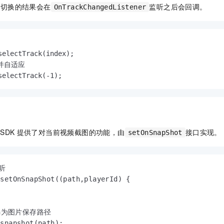
，切换的结果会在
监听之后会回调。
OnTrackChangedListener
selectTrack(index);

并自适应

selectTrack(-1);
SDK
提供了对当前视频截图的功能，由
接口实现。
setOnSnapShot


setOnSnapShot((path,playerId) {

h为图片保存路径

.snapshot(path);