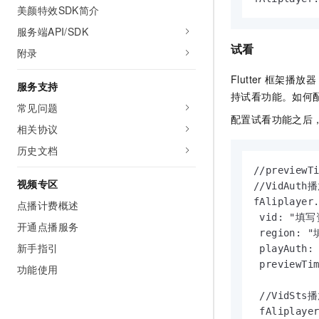
美颜特效SDK简介
服务端API/SDK
试看
附录
Flutter
框架播放器
服务支持
持试看功能。如何
常见问题
配置试看功能之后
相关协议
历史文档
//previe
视频专区
//VidAuth
fAliplayer.
点播计费概述
 vid: "填写
开通点播服务
 region: 
新手指引
 playAuth
 preview
功能使用
 //VidSts
 fAliplayer