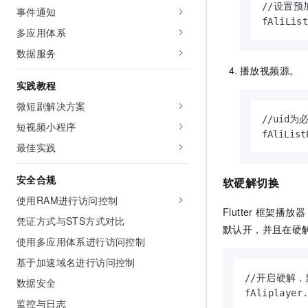
//设置预
10 分钟在聊天系统中增加
事件通知
专有云
fAliLis
多应用体系
数据服务
播放视频源。
实践教程
微短剧解决方案
//uid
短视频小程序
fAliList
最佳实践
安全合规
软硬解切换
使用RAM进行访问控制
Flutter
框架播放器
凭证方式与STS方式对比
默认开，并且在硬
使用多应用体系进行访问控制
基于加速域名进行访问控制
//开启硬解，
数据安全
fAliplayer
监控与日志