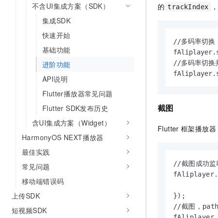
不含UI集成方案（SDK）
的
trackIndex
集成SDK
快速开始
//多码率切换

基础功能
fAliplayer.
//多码率切换
进阶功能
fAliplayer.
API说明
Flutter播放器常见问题
截图
Flutter SDK发布历史
含UI集成方案（Widget）
Flutter
框架播放器
HarmonyOS NEXT播放器
最佳实践
//截图成功监听
常见问题
fAliplayer.
移动端错误码
上传SDK
});

//截图，pat
短视频SDK
fAliplayer