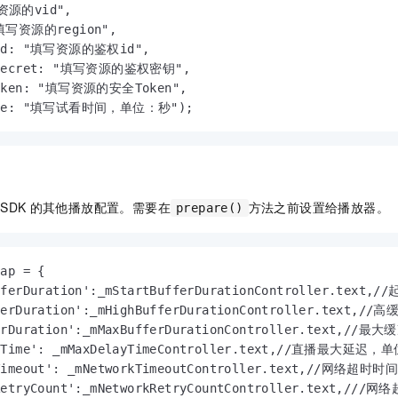
资源的vid",

"填写资源的region",

yId: "填写资源的鉴权id",

ySecret: "填写资源的鉴权密钥",

Token: "填写资源的安全Token",

Time: "填写试看时间，单位：秒");
SDK
的其他播放配置。需要在
方法之前设置给播放器。
prepare()
ap = {

ufferDuration':_mStartBufferDurationController.te
ferDuration':_mHighBufferDurationController.text
ferDuration':_mMaxBufferDurationController.text,
ayTime': _mMaxDelayTimeController.text,//直播最
kTimeout': _mNetworkTimeoutController.text,//网络超
kRetryCount':_mNetworkRetryCountController.text,