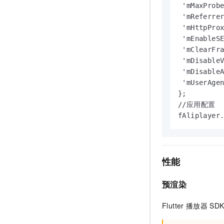
 'mMaxProb
 'mReferre
 'mHttpPro
 'mEnableS
 'mClearF
 'mDisable
 'mDisable
 'mUserAge
};

//应用配置

fAliplayer
性能
预渲染
Flutter
播放器
SD