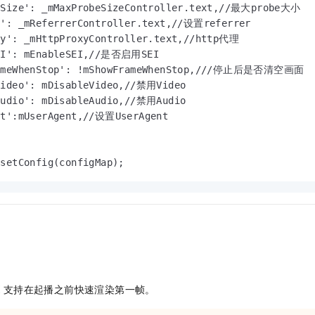
eSize': _mMaxProbeSizeController.text,//最大probe大小

r': _mReferrerController.text,//设置referrer

xy': _mHttpProxyController.text,//http代理

EI': mEnableSEI,//是否启用SEI

rameWhenStop': !mShowFrameWhenStop,///停止后是否清空画面

Video': mDisableVideo,//禁用Video

Audio': mDisableAudio,//禁用Audio

nt':mUserAgent,//设置UserAgent

.setConfig(configMap);
K
支持在起播之前快速渲染第一帧。