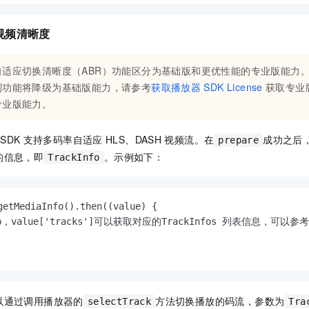
视频清晰度
自适应切换清晰度（ABR）功能区分为基础版和更优性能的专业版能力
则功能将降级为基础版能力，请参考
获取播放器
SDK License
获取专业
专业版能力。
SDK
支持多码率自适应
HLS、DASH
视频流。在
成功之后
prepare
的信息，即
。示例如下：
TrackInfo
getMediaInfo().then((value) {

p，value['tracks']可以获取对应的TrackInfos 列表信息，可以参考Demo中
以通过调用播放器的
方法切换播放的码流，参数为
selectTrack
Tra