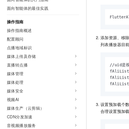
AI 产品 免费试用
网络
安全
云开发大赛
面向智能体的最佳实践
Tableau 订阅
1亿+ 大模型 tokens 和 
可观测
入门学习赛
FlutterA
中间件
AI空中课堂在线直播课
操作指南
140+云产品 免费试用
大模型服务
上云与迁云
产品新客免费试用，最长1
数据库
操作指南概述
生态解决方案
添加资源、移
千问AI平台-Token Plan
配置顾问
企业出海
大模型ACA认证体验
大数据计算
列表播放器目前只
助力企业全员 AI 认知与能
点播地域标识
行业生态解决方案
政企业务
媒体服务
千问AI平台-模型体验
媒体上传及存储
开发者生态解决方案
在线体验全尺寸、多种模态
直播转点播
企业服务与云通信
//uid
AI 开发和 AI 应用解决
fAliList
Happy 系列大模型
媒体管理
域名与网站
fAliList
媒体处理
fAliLis
终端用户计算
媒体安全
视频AI
Serverless
大模型解决方案
设置预加载个
媒体生产（云剪辑）
合理设置预加
开发工具
快速部署 Dify，高效搭建 
CDN分发加速
迁移与运维管理
音视频播放服务