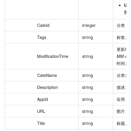
Upl
图
CateId
integer
分类 I
Tags
string
标签。
更新时
ModificationTime
string
MM-dd
时间）
CateName
string
分类名
Description
string
描述。
AppId
string
应用 I
URL
string
图片 U
Title
string
标题。