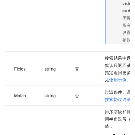
video
audio
历搜
所有
设置 Sc
参数
搜索结果中返
默认只返回基
Fields
string
否
指定返回更多
见
使用示例
。
过滤条件。语
Match
string
否
搜索协议语法
排序字段和排
用半角逗号（,
值：