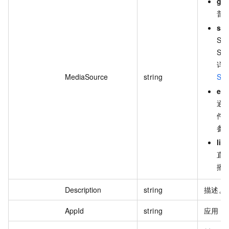
gen
普
sho
S
S
详
MediaSource
string
SD
edi
通
件
参
liv
直
播
Description
string
描述。
AppId
string
应用 I