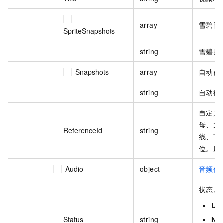
array
雪碧图
SpriteSnapshots
string
雪碧图
Snapshots
array
自动截
string
自动截
自定义
母、大
ReferenceId
string
线、下划
位。用
Audio
object
音频信
状态。
Up
Status
string
No