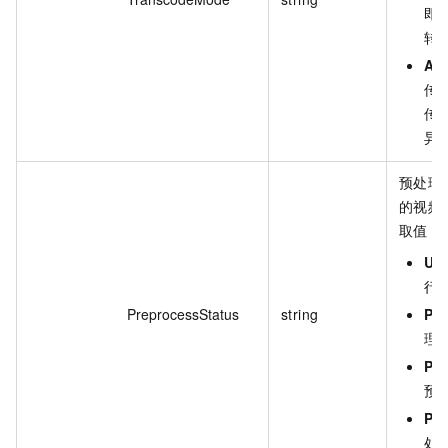
即
转
As
传
传
异
预处理
的视频
取值：
Un
行
PreprocessStatus
string
Pr
理
Pr
预
Pre
处