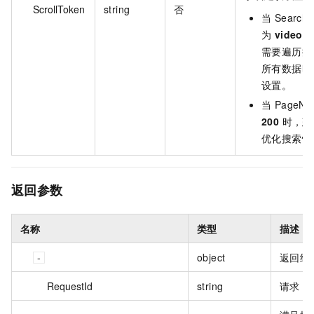
ScrollToken
string
否
当 Searc
为
video
需要遍历搜
所有数据时
设置。
当 Page
200
时，建
优化搜索性
返回参数
名称
类型
描述
object
返回结
RequestId
string
请求 I