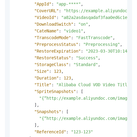
"AppId"
:
"app-****"
,
"CoverURL"
:
"https://example.aliyundoc.com
"VideoId"
:
"a82a2asdasqadaf3faa0ed6c1ee372
"DownloadSwitch"
:
"on"
,
"CateName"
:
"video1"
,
"TranscodeMode"
:
"FastTranscode"
,
"PreprocessStatus"
:
"Preprocessing"
,
"RestoreExpiration"
:
"2023-03-30T10:14:14Z
"RestoreStatus"
:
"Success"
,
"StorageClass"
:
"Standard"
,
"Size"
:
123
,
"Duration"
:
123
,
"Title"
:
"Alibaba Cloud VOD Video Title"
,
"SpriteSnapshots"
:
[
"{“http://example.aliyundoc.com/image02.
]
,
"Snapshots"
:
[
"{“http://example.aliyundoc.com/image03.
]
,
"ReferenceId"
:
"123-123"