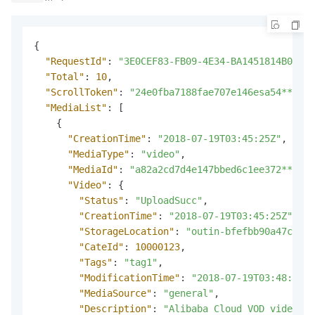
{
"RequestId"
:
"3E0CEF83-FB09-4E34-BA1451814B03***
"Total"
:
10
,
"ScrollToken"
:
"24e0fba7188fae707e146esa54****"
,
"MediaList"
:
[
{
"CreationTime"
:
"2018-07-19T03:45:25Z"
,
"MediaType"
:
"video"
,
"MediaId"
:
"a82a2cd7d4e147bbed6c1ee372****"
,
"Video"
:
{
"Status"
:
"UploadSucc"
,
"CreationTime"
:
"2018-07-19T03:45:25Z"
,
"StorageLocation"
:
"outin-bfefbb90a47c****
"CateId"
:
10000123
,
"Tags"
:
"tag1"
,
"ModificationTime"
:
"2018-07-19T03:48:25Z"
"MediaSource"
:
"general"
,
"Description"
:
"Alibaba Cloud VOD video de