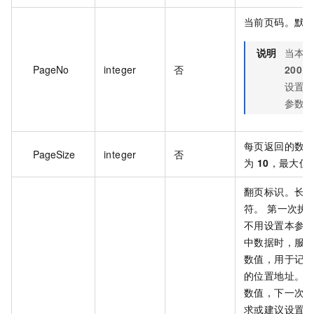
当前页码。默
说明
当本
PageNo
integer
否
200
时
设置 Sc
参数
每页返回的数
PageSize
integer
否
为
10
，最大值
翻页标识。长度为
符。 第一次执
不用设置本参
中数据时，服
数值，用于记
的位置地址。
数值，下一次
求或建议设置