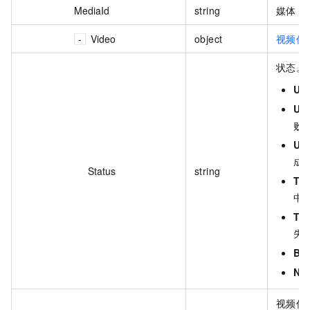
MediaId
string
媒体 I
Video
object
视频信
状态。
Up
Upl
败
Up
成
Status
string
Tr
中
Tra
失
Bl
No
视频信