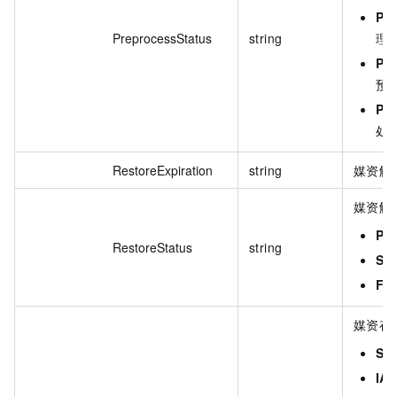
Pr
PreprocessStatus
string
理
Pr
预
Pre
处
RestoreExpiration
string
媒资解
媒资解
Pr
RestoreStatus
string
Su
Fai
媒资存
St
IA