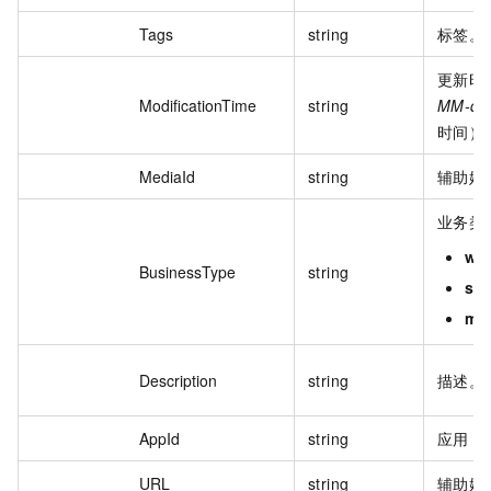
Tags
string
标签。
更新时
ModificationTime
string
MM-dd
时间）
MediaId
string
辅助媒资
业务类
wa
BusinessType
string
sub
mat
Description
string
描述。
AppId
string
应用 I
URL
string
辅助媒资