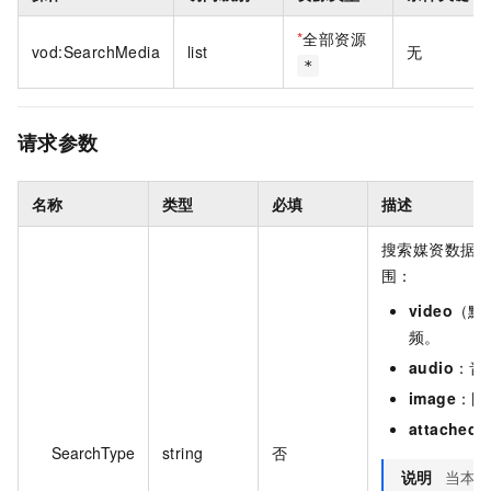
*
全部资源
vod:SearchMedia
list
无
*
请求参数
名称
类型
必填
描述
搜索媒资数据
围：
video
（默
频。
audio
：音
image
：图
attached
SearchType
string
否
说明
当本