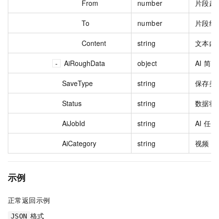
From
number
片段起
To
number
片段结
Content
string
文本内
AiRoughData
object
AI 简
SaveType
string
保存类
Status
string
数据状
AiJobId
string
AI 任务
AiCategory
string
视频 A
示例
正常返回示例
格式
JSON