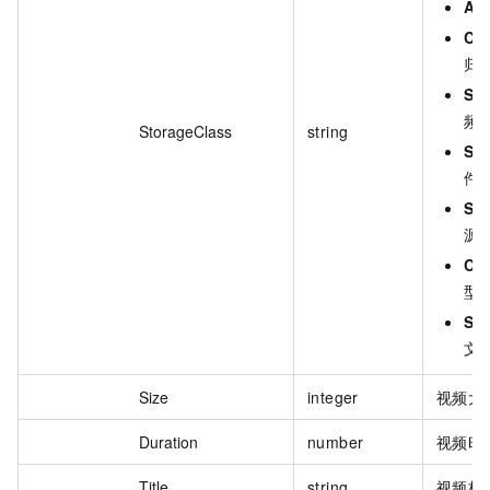
Arc
Co
归
So
频
StorageClass
string
So
件
So
源
Ch
型
So
文
Size
integer
视频大
Duration
number
视频时
Title
string
视频标