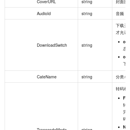
CoverURL
string
封面图
AudioId
string
音频 I
下载开
才允许
on
DownloadSwitch
string
态
off
下
CateName
string
分类名
转码模
Fa
转
完
码
No
TranscodeMode
string