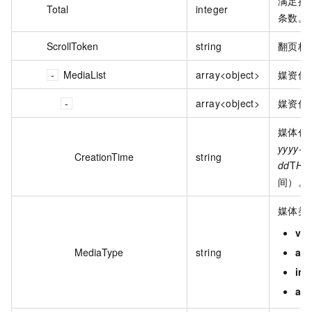
满足搜
Total
integer
条数。
ScrollToken
string
翻页标
MediaList
array<object>
媒资信
array<object>
媒资信
媒体创
yyyy-M
CreationTime
string
dd
T
HH
间）。
媒体类
vid
MediaType
string
au
im
att