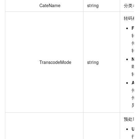
CateName
string
分类名
转码模
Fa
转
传
转
No
TranscodeMode
string
即
转
As
传
传
异
预处理
Un
行