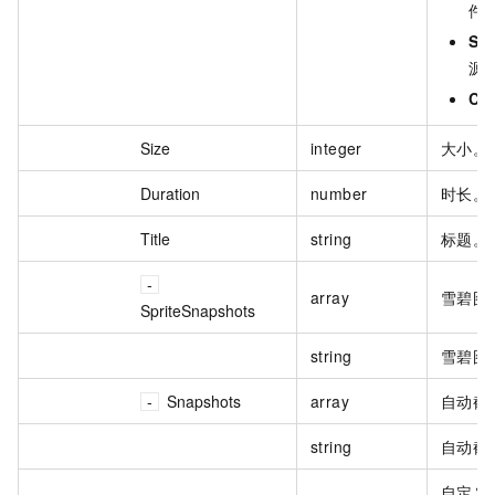
件
So
源
Ch
Size
integer
大小。
Duration
number
时长。
Title
string
标题。
array
雪碧图
SpriteSnapshots
string
雪碧图
Snapshots
array
自动截
string
自动截
自定义