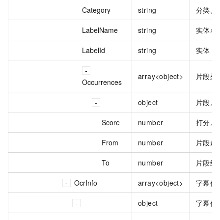
Category
string
分类。
LabelName
string
实体名
LabelId
string
实体 I
array<object>
片段列
Occurrences
object
片段。
Score
number
打分。
From
number
片段起
To
number
片段结
OcrInfo
array<object>
字幕信
object
字幕信