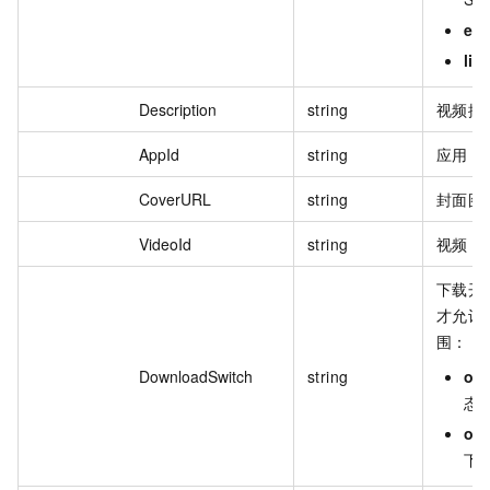
edi
liv
Description
string
视频描
AppId
string
应用 I
CoverURL
string
封面图
VideoId
string
视频 I
下载开
才允许
围：
DownloadSwitch
string
on
态
off
下