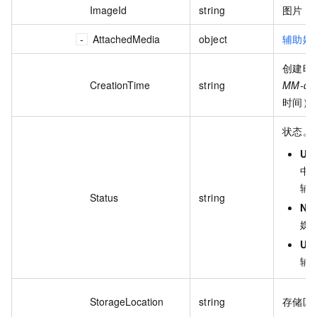
ImageId
string
图片 I
AttachedMedia
object
辅助媒
创建时
CreationTime
string
MM-dd
时间）
状态。
Up
中
辅
Status
string
No
媒
Upl
辅
StorageLocation
string
存储区