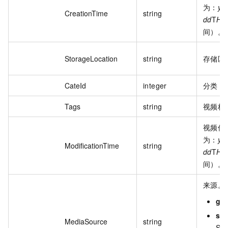
为：
yy
CreationTime
string
dd
T
HH
间）。
StorageLocation
string
存储区
CateId
integer
分类 I
Tags
string
视频标
视频信
为：
yy
ModificationTime
string
dd
T
HH
间）。
来源。
gen
sho
MediaSource
string
SD