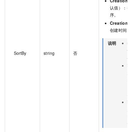
CreationT
认值）：按
序。
CreationT
创建时间升
说明
排
例
SortBy
string
否
段
获
是
的
多
序
获
是
时
个