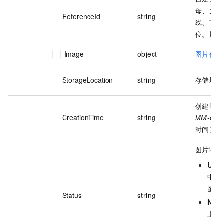
母、大
ReferenceId
string
线、下划
位。用
Image
object
图片信
StorageLocation
string
存储地
创建时
CreationTime
string
MM-dd
时间）
图片状
Up
中
图
Status
string
No
上