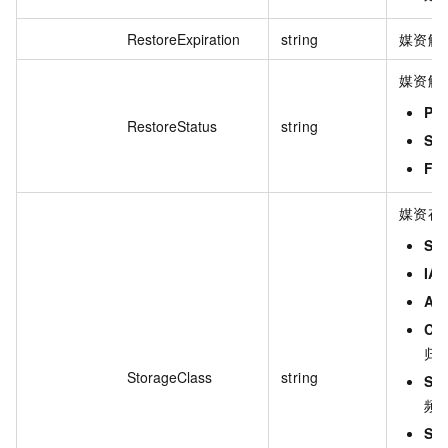
RestoreExpiration
string
媒资解
媒资解
Pr
RestoreStatus
string
Su
Fai
媒资存
St
IA
Arc
Co
归
StorageClass
string
So
频
So