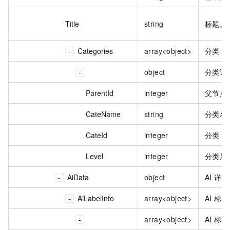
Title
string
标题。
Categories
array<object>
分类 I
object
分类详
ParentId
integer
父节点 
CateName
string
分类名
CateId
integer
分类 I
Level
integer
分类层
AiData
object
AI 详
AiLabelInfo
array<object>
AI 标
array<object>
AI 标